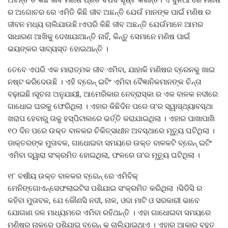
ର ଅଗୋଚର ରେ ଏମିତି କିଛି ଜୀବ ଅଛନ୍ତି ଯେଉଁ ମାନଙ୍କ ପାଇଁ ମଣିଷ ର
ଜୀବନ ମଧ୍ୟ ଚାଲିଯାଉଛି।ଏପରି କିଛି ଜୀବ ଅଛନ୍ତି ଯେଉଁମାନେ ଆମର
ସାଧାରଣ ଆଖିକୁ ଦେଖାଯାଆନ୍ତି ନାହିଁ, କିନ୍ତୁ ସେମାନେ ମଣିଷ ପାଇଁ
ଭୟଙ୍କର ସାବ୍ୟସ୍ତ ହୋଇଥାନ୍ତି ।
ତେବେ ଏପରି ଏକ ମାରାତ୍ମକ ଜୀବ ଏମିବା, ଯାହାକି ମଣିଷର ବ୍ରେନକୁ ଖାଇ
ନଷ୍ଟ କରିଦେଉଛି । ଏହି ବ୍ରେନ୍ ଇଟିଂ ଏମିବା ବୈଜ୍ଞାନିକମାନଙ୍କ ଚିନ୍ତା
ବଢ଼ାଇଛି।ସୂଚନା ଅନୁଯାୟୀ, ଆମେରିକାର ନେବ୍ରାସ୍କା ର ଏକ ବାଳକ ନଦୀରେ
ଗାଧୋଇ ଘରକୁ ଫେରିଥିଲା । ଏହାର କିଛିଦିନ ପରେ ତା’ର ସ୍ୱାସ୍ଥ୍ୟାବସ୍ଥା
ଖରାପ ହେବାରୁ ତାକୁ ହସ୍ପିଟାଲରେ ଭର୍ତ୍ତି କରାଯାଇଥିଲା । ଏହାର ପାଖାପାଖି
୧୦ ଦିନ ପରେ ଉକ୍ତ ବାଳକର ଚିକିତ୍ସାଧୀନ ଅବସ୍ଥାରେ ମୃତ୍ୟୁ ଘଟିଥିଲା ।
ଡାକ୍ତରଙ୍କ ମୁତାବକ, ଗାଧୋଇବା ସମୟରେ ଉକ୍ତ ବାଳକଟି ବ୍ରେନ୍ ଇଟିଂ
ଏମିବା ଦ୍ୱାରା ସଂକ୍ରମିତ ହୋଇଥିଲା, ଫଳରେ ତା’ର ମୃତ୍ୟୁ ଘଟିଥିଲା ।
୧୮ ବର୍ଷୀୟ ଉକ୍ତ ବାଳକର ବ୍ରେନ୍ ରେ ଏମିବିକ୍
ମେନିଙ୍ଗୋଏନ୍ସେଫଲାଇଟିସ ପଶିଯାଇ ସଂକ୍ରମିତ କରିଥିଲା ।ସିଡିସି ର
କହିବା ମୁତାବକ, ଯେ କୌଣସି ନଦୀ, ନାଳ, ଓଦା ମାଟି ଓ ସରକାରୀ ଭାବେ
ଯୋଗାଣ ଜଳ ମାଧ୍ୟମରେ ଏମିବା ରହିଥାନ୍ତି । ଏହା ଗାଧୋଇବା ସମୟରେ
ମଣିଷର ନାକରେ ପଶିଯାଇ ବ୍ରେନ୍ କୁ ଚାଲିଯାଇଥାଏ । ଏହାର ଆକାର ବହୁତ