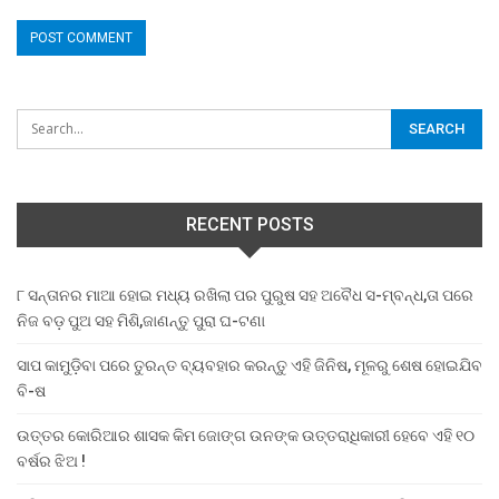
RECENT POSTS
୮ ସନ୍ତାନର ମାଆ ହୋଇ ମଧ୍ୟ ରଖିଲା ପର ପୁରୁଷ ସହ ଅବୈଧ ସ-ମ୍ବନ୍ଧ,ତା ପରେ
ନିଜ ବଡ଼ ପୁଅ ସହ ମିଶି,ଜାଣନ୍ତୁ ପୁରା ଘ-ଟଣା
ସାପ କାମୁଡ଼ିବା ପରେ ତୁରନ୍ତ ବ୍ୟବହାର କରନ୍ତୁ ଏହି ଜିନିଷ, ମୂଳରୁ ଶେଷ ହୋଇଯିବ
ବି-ଷ
ଉତ୍ତର କୋରିଆର ଶାସକ କିମ ଜୋଙ୍ଗ ଉନଙ୍କ ଉତ୍ତରାଧିକାରୀ ହେବେ ଏହି ୧୦
ବର୍ଷର ଝିଅ !