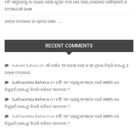
ମଝି ସମୁଦ୍ରରୁ ଉ-ଦ୍ଧାର ହେଲା ଗୁପ୍ତ-ଚର ଧଳା ପାରା, ଡେଣାରେ ପାକିସ୍ତାନୀ ଓ
ବାଂଲାଦେଶୀ ଭାଷା
ରଙ୍ଗ ବଦଳରେ ର-କ୍ତର ଖେଳ …..
RECENT COMMENTS
Sukant Sahoo
on
ଏହି ବର୍ଷର 10 ପଇସା ବାଲା କଏନ ଥିଲେ ବିକ୍ରି କରନ୍ତୁ 2
ଲକ୍ଷ ଟଙ୍କାରେ
Subhasmita Behera
on
ନର୍ସିଂ ଏବଂ ଗ୍ରାଜୁଏଟସଙ୍କ ପାଇଁ AIIMS ରେ
ନିଯୁକ୍ତି,ଜାଣନ୍ତୁ କିପରି କରିବେ ଆବେଦନ ?
Subhasmita Behera
on
ନର୍ସିଂ ଏବଂ ଗ୍ରାଜୁଏଟସଙ୍କ ପାଇଁ AIIMS ରେ
ନିଯୁକ୍ତି,ଜାଣନ୍ତୁ କିପରି କରିବେ ଆବେଦନ ?
Subhasmita Behera
on
ନର୍ସିଂ ଏବଂ ଗ୍ରାଜୁଏଟସଙ୍କ ପାଇଁ AIIMS ରେ
ନିଯୁକ୍ତି,ଜାଣନ୍ତୁ କିପରି କରିବେ ଆବେଦନ ?