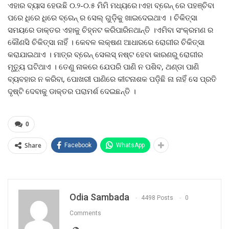
ଏହାର ବ୍ୟାସ ହେଉଛି ୦.୨-୦.୫ ମିମି ମଧ୍ୟରେ।ଏହା ବ୍ରେନ୍ ରେ ପହଞ୍ଚିବା
ପରେ ଧିରେ ଧିରେ ବ୍ରେନ୍ ର ସେଲ୍ ଗୁଡ଼ିକୁ ଖାଇଦେଇଥାଏ । ଚିକିତ୍ସା
ସମୟରେ ଡାକ୍ତର ଏହାକୁ ଚିହ୍ନଟ କରିପାରିନଥାନ୍ତି ।ଏମିବା ସଂକ୍ରମଣ ର
କୌଣସି ଚିକିତ୍ସା ନାହିଁ । କେବଳ ଲକ୍ଷଣ ଆଧାରରେ ରୋଗୀର ଚିକିତ୍ସା
କରାଯାଇଥାଏ । ମାତ୍ର ବ୍ରେନ୍ ସେଲସ୍ ନଷ୍ଟ ହେବା କାରଣରୁ ରୋଗୀର
ମୃତ୍ୟୁ ଘଟିଥାଏ । ତେଣୁ ନାକରେ ଯେପରି ପାଣି ନ ପଶିବ, ଥଣ୍ଡା ପାଣି
ବ୍ୟବହାର ନ କରିବା, ପୋଖରୀ ପାଣିରେ କୀଟନାଶକ ପଡ଼ିଛି ନା ନାହିଁ ସେ ପ୍ରତି
ଦୃଷ୍ଟି ଦେବାକୁ ଡାକ୍ତର ପରାମର୍ଶ ଦେଇଛନ୍ତି ।
0
Share
Facebook
WhatsApp
Odia Sambada
4498 Posts
0
Comments