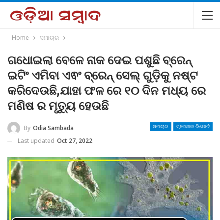
Home
ସମାଚାର
ଗଧୋଇଲା ବେଳେ ନାକ ଦେଇ ପଶୁଛି ବ୍ରେନ୍
ଇଟିଂ ଏମିବା ଏଵଂ ବ୍ରେନ୍ ସେଲ୍ ଗୁଡ଼ିକୁ ନଷ୍ଟ
କରିଦେଉଛି,ଯାହା ଫଳ ରେ ୧୦ ଦିନ ମଧ୍ୟ ରେ
ମଣିଷ ର ମୃତ୍ୟୁ ହେଉଛି
By
Odia Sambada
ସମାଚାର
ସ୍ପେଶାଲ ରିପୋର୍ଟ
Last updated
Oct 27, 2022