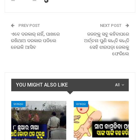
PREV POST
NEXT POST
ଏବେ ଦରକାର୍ ନାହିଁ, ପାଖରେ
ଜଜଙ୍କୁ ସବୁ କହିବାପରେ
ରଖିଥାଅ ଦରକାର ପଡିଲେ
ଅର୍ଚ୍ଚନା ପୁଣି କାନ୍ଦି କାନ୍ଦି
ନେଇକି ଆସିବ
ସେହି ଝାରପଡ଼ା ଜେଲକୁ
ଫେରିଲେ
YOU MIGHT ALSO LIKE
All
ସମାଚାର
ସମାଚାର