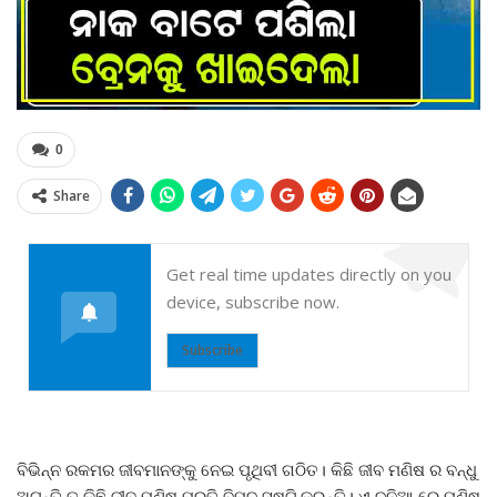
0
Share
Get real time updates directly on you
device, subscribe now.
Subscribe
ବିଭିନ୍ନ ରକମର ଜୀବମାନଙ୍କୁ ନେଇ ପୃଥିବୀ ଗଠିତ। କିଛି ଜୀବ ମଣିଷ ର ବନ୍ଧୁ
ଅଟନ୍ତି ତ କିଛି ଜୀବ ମଣିଷ ପ୍ରତି ବିପଦ ସୃଷ୍ଟି କରନ୍ତି। ଏ ଦୁନିଆ ରେ ମଣିଷ