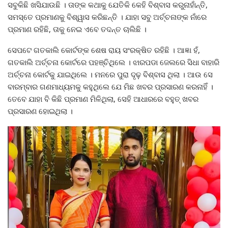
ସବୁକିଛି ଖସିଯାଉଛି । ତାଙ୍କ କଥାକୁ ଯେତିକି କେହି ବିଶ୍ବାସ କରୁନାହାଁନ୍ତି,
ସମସ୍ତେ ପ୍ରମାଣକୁ ବିଶ୍ୱାସ କରିଛନ୍ତି । ଯାହା ସବୁ ଅର୍ଚ୍ଚନାଙ୍କ ନାଁରେ
ପ୍ରମାଣ ରହିଛି, ତାକୁ ନେଇ ଏବେ ତଦନ୍ତ ଚାଲିଛି ।
ସେପଟେ ଗତକାଲି କୋର୍ଟଙ୍କ ଶେଷ ରାୟ ସଂରକ୍ଷିତ ରହିଛି । ଆଜ୍ଞା ହଁ,
ଗତକାଲି ଅର୍ଚ୍ଚନା କୋର୍ଟରେ ପହଞ୍ଚିଥିଲେ । ଝାରପଡା ଜେଲରେ ସିଧା ବାହାରି
ଅର୍ଚ୍ଚନା କୋର୍ଟକୁ ଯାଇଥିଲେ । ମନରେ ପୁରା ଦୃଢ଼ ବିଶ୍ବାସ ଥିଲା । ଆଉ ସେ
ବାରମ୍ବାର ଗଣମାଧ୍ୟମକୁ କହୁଥିଲେ ଯେ ମିଛ ଖବର ପ୍ରସାରଣ କରନାହିଁ ।
ତେବେ ଯାହା ବି କିଛି ପ୍ରମାଣ ମିଳିଥିଲା, ସେହି ଆଧାରରେ ବହୁତ୍ ଖବର
ପ୍ରସାରଣ ହୋଇଥିଲା ।