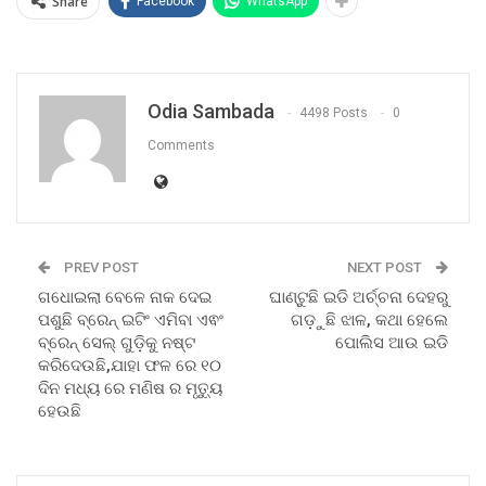
Share
Facebook
WhatsApp
Odia Sambada
4498 Posts
0
Comments
PREV POST
NEXT POST
ଗଧୋଇଲା ବେଳେ ନାକ ଦେଇ
ଘାଣ୍ଟୁଛି ଇଡି ଅର୍ଚ୍ଚନା ଦେହରୁ
ପଶୁଛି ବ୍ରେନ୍ ଇଟିଂ ଏମିବା ଏଵଂ
ଗଡ଼ୁଛି ଝାଳ, କଥା ହେଲେ
ବ୍ରେନ୍ ସେଲ୍ ଗୁଡ଼ିକୁ ନଷ୍ଟ
ପୋଲିସ ଆଉ ଇଡି
କରିଦେଉଛି,ଯାହା ଫଳ ରେ ୧୦
ଦିନ ମଧ୍ୟ ରେ ମଣିଷ ର ମୃତ୍ୟୁ
ହେଉଛି