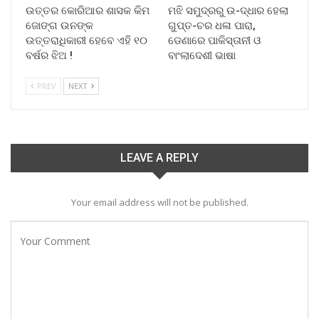
ଉତ୍ତର କୋରିଆର ଶାସକ କିମ
ମଝି ସମୁଦ୍ରରୁ ଉ-ଦ୍ଧାର ହେଲା
ଜୋଙ୍ଗ ଉନଙ୍କ
ଗୁପ୍ତ-ଚର ଧଳା ପାରା,
ଉତ୍ତରାଧିକାରୀ ହେବେ ଏହି ୧୦
ଡେଣାରେ ପାକିସ୍ତାନୀ ଓ
ବର୍ଷର ଝିଅ !
ବାଂଲାଦେଶୀ ଭାଷା
PREV
NEXT
LEAVE A REPLY
Your email address will not be published.