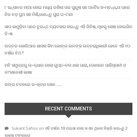
୮ ସନ୍ତାନର ମାଆ ହୋଇ ମଧ୍ୟ ରଖିଲା ପର ପୁରୁଷ ସହ ଅବୈଧ ସ-ମ୍ବନ୍ଧ,ତା ପରେ
ନିଜ ବଡ଼ ପୁଅ ସହ ମିଶି,ଜାଣନ୍ତୁ ପୁରା ଘ-ଟଣା
ସାପ କାମୁଡ଼ିବା ପରେ ତୁରନ୍ତ ବ୍ୟବହାର କରନ୍ତୁ ଏହି ଜିନିଷ, ମୂଳରୁ ଶେଷ ହୋଇଯିବ
ବି-ଷ
ଉତ୍ତର କୋରିଆର ଶାସକ କିମ ଜୋଙ୍ଗ ଉନଙ୍କ ଉତ୍ତରାଧିକାରୀ ହେବେ ଏହି ୧୦
ବର୍ଷର ଝିଅ !
ମଝି ସମୁଦ୍ରରୁ ଉ-ଦ୍ଧାର ହେଲା ଗୁପ୍ତ-ଚର ଧଳା ପାରା, ଡେଣାରେ ପାକିସ୍ତାନୀ ଓ
ବାଂଲାଦେଶୀ ଭାଷା
ରଙ୍ଗ ବଦଳରେ ର-କ୍ତର ଖେଳ …..
RECENT COMMENTS
Sukant Sahoo
on
ଏହି ବର୍ଷର 10 ପଇସା ବାଲା କଏନ ଥିଲେ ବିକ୍ରି କରନ୍ତୁ 2
ଲକ୍ଷ ଟଙ୍କାରେ