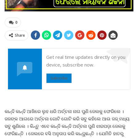
0
Share
Get real time updates directly on you
device, subscribe now.
Subscribe
କାନ୍ଦି କାନ୍ଦି ଆଖିରେ ଲୁହ ଧରି ଅର୍ଚ୍ଚନା ନାଗ ପୁଣି ଜେଲକୁ ଫେରିଲେ ।
ଜଜଙ୍କ ଆଗରେ ଅର୍ଚ୍ଚନା ଗୋଟି ଗୋଟି କରି ସବୁ କହିଲେ ଆଉ ଜଜ୍ ମଧ୍ୟ
ସବୁ ଶୁଣିଲେ । କିନ୍ତୁ ଏବେ କାନ୍ଦି କାନ୍ଦି ଅର୍ଚ୍ଚନା ପୁଣି ଝାରପଡ଼ା ଜେଲକୁ
ଫେରିଛନ୍ତି । ଜେଲରେ ବସି ଅନୁତାପ କରି କାନ୍ଦୁଛନ୍ତି । ଯେମିତି ହାତରୁ