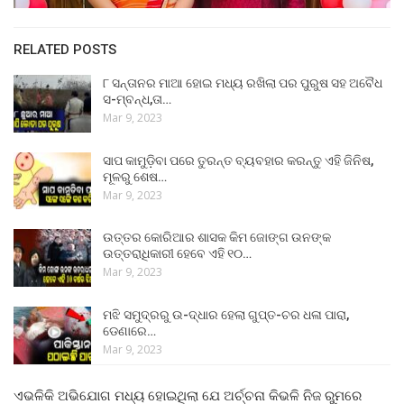
RELATED POSTS
୮ ସନ୍ତାନର ମାଆ ହୋଇ ମଧ୍ୟ ରଖିଲା ପର ପୁରୁଷ ସହ ଅବୈଧ
ସ-ମ୍ବନ୍ଧ,ତା…
Mar 9, 2023
ସାପ କାମୁଡ଼ିବା ପରେ ତୁରନ୍ତ ବ୍ୟବହାର କରନ୍ତୁ ଏହି ଜିନିଷ,
ମୂଳରୁ ଶେଷ…
Mar 9, 2023
ଉତ୍ତର କୋରିଆର ଶାସକ କିମ ଜୋଙ୍ଗ ଉନଙ୍କ
ଉତ୍ତରାଧିକାରୀ ହେବେ ଏହି ୧୦…
Mar 9, 2023
ମଝି ସମୁଦ୍ରରୁ ଉ-ଦ୍ଧାର ହେଲା ଗୁପ୍ତ-ଚର ଧଳା ପାରା,
ଡେଣାରେ…
Mar 9, 2023
ଏଭଳିକି ଅଭିଯୋଗ ମଧ୍ୟ ହୋଇଥିଲା ଯେ ଅର୍ଚ୍ଚନା କିଭଳି ନିଜ ରୁମରେ