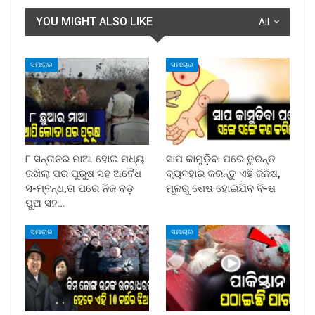
YOU MIGHT ALSO LIKE
All
ସମାଚାର
ସମାଚାର
୮ ସନ୍ତାନର ମାଆ ହୋଇ ମଧ୍ୟ
ସାପ କାମୁଡ଼ିବା ପରେ ତୁରନ୍ତ
ରଖିଲା ପର ପୁରୁଷ ସହ ଅବୈଧ
ବ୍ୟବହାର କରନ୍ତୁ ଏହି ଜିନିଷ,
ସ-ମ୍ବନ୍ଧ,ତା ପରେ ନିଜ ବଡ଼
ମୂଳରୁ ଶେଷ ହୋଇଯିବ ବି-ଷ
ପୁଅ ସହ…
ସମାଚାର
ସମାଚାର