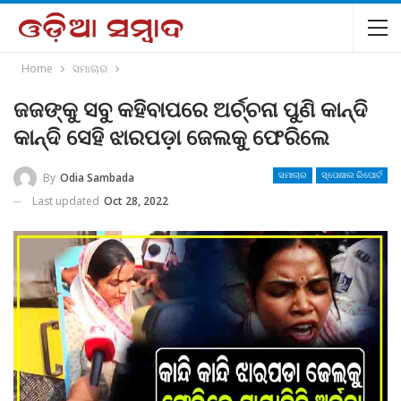
Home
ସମାଚାର
ଜଜଙ୍କୁ ସବୁ କହିବାପରେ ଅର୍ଚ୍ଚନା ପୁଣି କାନ୍ଦି
କାନ୍ଦି ସେହି ଝାରପଡ଼ା ଜେଲକୁ ଫେରିଲେ
By
Odia Sambada
ସମାଚାର
ସ୍ପେଶାଲ ରିପୋର୍ଟ
Last updated
Oct 28, 2022