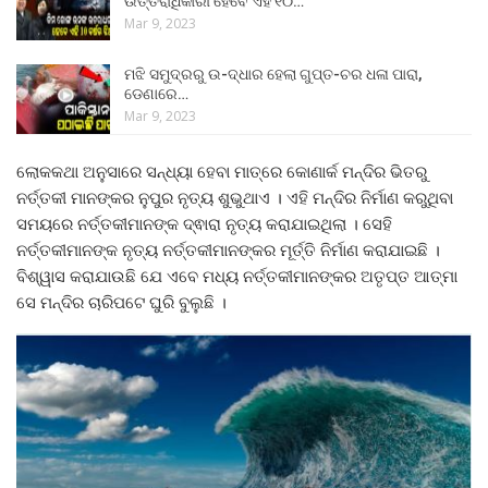
ଉତ୍ତରାଧିକାରୀ ହେବେ ଏହି ୧୦…
Mar 9, 2023
ମଝି ସମୁଦ୍ରରୁ ଉ-ଦ୍ଧାର ହେଲା ଗୁପ୍ତ-ଚର ଧଳା ପାରା,
ଡେଣାରେ…
Mar 9, 2023
ଲୋକକଥା ଅନୁସାରେ ସନ୍ଧ୍ୟା ହେବା ମାତ୍ରେ କୋଣାର୍କ ମନ୍ଦିର ଭିତରୁ
ନର୍ତ୍ତକୀ ମାନଙ୍କର ନୁପୁର ନୃତ୍ୟ ଶୁଭୁଥାଏ । ଏହି ମନ୍ଦିର ନିର୍ମାଣ କରୁଥିବା
ସମୟରେ ନର୍ତ୍ତକୀମାନଙ୍କ ଦ୍ଵାରା ନୃତ୍ୟ କରାଯାଇଥିଲା । ସେହି
ନର୍ତ୍ତକୀମାନଙ୍କ ନୃତ୍ୟ ନର୍ତ୍ତକୀମାନଙ୍କର ମୂର୍ତ୍ତି ନିର୍ମାଣ କରାଯାଇଛି ।
ବିଶ୍ୱାସ କରାଯାଉଛି ଯେ ଏବେ ମଧ୍ୟ ନର୍ତ୍ତକୀମାନଙ୍କର ଅତୃପ୍ତ ଆତ୍ମା
ସେ ମନ୍ଦିର ଚାରିପଟେ ଘୁରି ବୁଲୁଛି ।