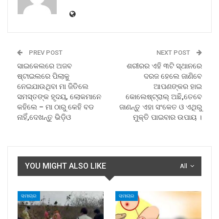
PREV POST
NEXT POST
ସାଇକେଲରେ ଅଜବ
ଶରୀରର ଏହି ୩ଟି ସ୍ଥାନରେ
ଷ୍ଟାଇଲରେ ପିଲାକୁ
ଦରଜ ହେଲେ ଜାଣିବେ
ନେଇଯାଉଥିବା ମା ଜିତିଲେ
ଆପଣଙ୍କର ହାଇ
ସମସ୍ତଙ୍କ ହୃଦୟ, ଲୋକମାନେ
କୋଲେଷ୍ଟ୍ରାଲ୍‌ ଅଛି,ତେବେ
କହିଲେ – ମା ଠାରୁ କେହି ବଡ
ଜାଣନ୍ତୁ ଏହା ସଂକେତ ଓ ଏଥିରୁ
ନାହିଁ,ଦେଖନ୍ତୁ ଭିଡ଼ିଓ
ମୁକ୍ତି ପାଇବାର ଉପାୟ ।
YOU MIGHT ALSO LIKE
All
ସମାଚାର
ସମାଚାର