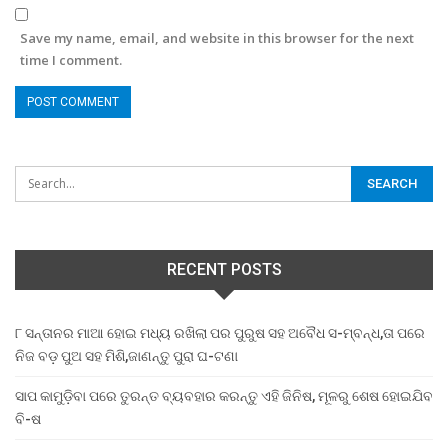
Save my name, email, and website in this browser for the next
time I comment.
RECENT POSTS
୮ ସନ୍ତାନର ମାଆ ହୋଇ ମଧ୍ୟ ରଖିଲା ପର ପୁରୁଷ ସହ ଅବୈଧ ସ-ମ୍ବନ୍ଧ,ତା ପରେ
ନିଜ ବଡ଼ ପୁଅ ସହ ମିଶି,ଜାଣନ୍ତୁ ପୁରା ଘ-ଟଣା
ସାପ କାମୁଡ଼ିବା ପରେ ତୁରନ୍ତ ବ୍ୟବହାର କରନ୍ତୁ ଏହି ଜିନିଷ, ମୂଳରୁ ଶେଷ ହୋଇଯିବ
ବି-ଷ