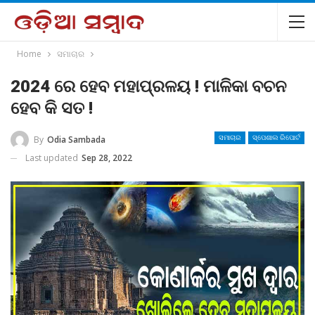
Home
ସମାଚାର
2024 ରେ ହେବ ମହାପ୍ରଳୟ ! ମାଳିକା ବଚନ
ହେବ କି ସତ !
By
Odia Sambada
ସମାଚାର
ସ୍ପେଶାଲ ରିପୋର୍ଟ
Last updated
Sep 28, 2022