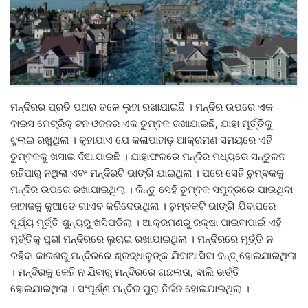
ମନ୍ଦିରର ପ୍ରତି ପଥର ତଳେ ଲୁହା ରଖାଯାଇଛି । ମନ୍ଦିର ଉପରେ ଏକ
ବାଇସ ମେଟ୍ରିକ୍ ଟନ ଓଜନର ଏକ ଚୁମ୍ବକ ରଖାଯାଇଛି, ଯାହା ମୂର୍ତ୍ତିକୁ
ଝୁଲାଇ ରଖୁଥିଲା । କୁହାଯାଏ ଯେ କଳାପାହାଡ଼ ଆକ୍ରମଣ ସମୟରେ ଏହି
ଚୁମ୍ବକକୁ ଖସାଇ ଦିଆଯାଇଛି । ଯାହାଫଳରେ ମନ୍ଦିର ମଧ୍ୟରେ ସନ୍ତୁଳନ
ରହିପାରୁ ନଥିଲା ଏବଂ ମନ୍ଦିରଟି ଭାଙ୍ଗି ଯାଇଥିଲା । ପରେ ସେହି ଚୁମ୍ବକକୁ
ମନ୍ଦିର ଉପରେ ରଖାଯାଇଥିଲା । କିନ୍ତୁ ସେହି ଚୁମ୍ବକ ସମୁଦ୍ରରେ ଯାଉଥିବା
ଜାହାଜକୁ କୁଆଡେ ଗାଏବ କରିଦେଉଥିଲା । ଚୁମ୍ବକଟି ଭାଙ୍ଗି ଯିବାପରେ
ସୂର୍ଯ୍ୟ ମୂର୍ତ୍ତି ଶୁନ୍ୟରୁ ଖସିପଡିଲା । ଆକ୍ରମଣରୁ ରକ୍ଷା ପାଇବାପାଇଁ ଏହି
ମୂର୍ତ୍ତିକୁ ପୁରୀ ମନ୍ଦିରରେ ଲୁଚାଇ ରଖାଯାଇଥିଲା । ମନ୍ଦିରରେ ମୂର୍ତ୍ତି ନ
ରହିବା କାରଣରୁ ମନ୍ଦିରରେ ଶ୍ରଦ୍ଧାଳୁଙ୍କ ଯିବାଆସିବା ବନ୍ଦ୍ ହୋଇଯାଇଥିଲା
। ମନ୍ଦିରକୁ କେହି ନ ଯିବାରୁ ମନ୍ଦିରରେ ଗଛଲତା, ବାଲି ଭର୍ତ୍ତି
ହୋଇଯାଇଥିଲା । ସଂପୂର୍ଣ୍ଣ ମନ୍ଦିର ପୁରା ନିର୍ଜନ ହୋଇଯାଇଥିଲା ।