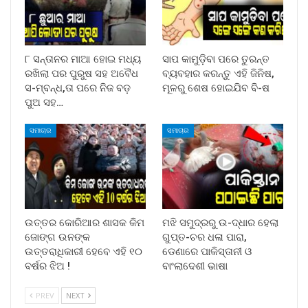
୮ ସନ୍ତାନର ମାଆ ହୋଇ ମଧ୍ୟ
ସାପ କାମୁଡ଼ିବା ପରେ ତୁରନ୍ତ
ରଖିଲା ପର ପୁରୁଷ ସହ ଅବୈଧ
ବ୍ୟବହାର କରନ୍ତୁ ଏହି ଜିନିଷ,
ସ-ମ୍ବନ୍ଧ,ତା ପରେ ନିଜ ବଡ଼
ମୂଳରୁ ଶେଷ ହୋଇଯିବ ବି-ଷ
ପୁଅ ସହ…
ସମାଚାର
ସମାଚାର
ଉତ୍ତର କୋରିଆର ଶାସକ କିମ
ମଝି ସମୁଦ୍ରରୁ ଉ-ଦ୍ଧାର ହେଲା
ଜୋଙ୍ଗ ଉନଙ୍କ
ଗୁପ୍ତ-ଚର ଧଳା ପାରା,
ଉତ୍ତରାଧିକାରୀ ହେବେ ଏହି ୧୦
ଡେଣାରେ ପାକିସ୍ତାନୀ ଓ
ବର୍ଷର ଝିଅ !
ବାଂଲାଦେଶୀ ଭାଷା
PREV
NEXT