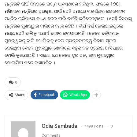
ମନ୍ଦିରଟି ଦୀର୍ଘ ଦିନପରେ ଭଗ୍ନ ଅବସ୍ଥାରେ ମିଳିଥିଲା, ଫଳରେ 1901
ମସିହାରେ ମନ୍ଦିରର ସୁରକ୍ଷା ପାଇଁ ସେହି ସମୟର ଗଭର୍ଣ୍ଣର ଜଗମୋହନ
ମନ୍ଦିର ଚାରିପାଖେ କାନ୍ଥ ଦେଇ ବାଲି ଭର୍ତ୍ତି କରିଦେଇଥିଲେ । ସେହି ଦିନଠାରୁ
ମନ୍ଦିରର ମୁଖଦ୍ୱାର ବାଲିରେ ବନ୍ଦ୍ ରହିଛି । ଦୀର୍ଘ ବର୍ଷ ହୋଇଯାଇଥିଲେ
ମଧ୍ୟ ସେହି ବାଲିକୁ ଏଯାଏଁ ବାହାର କରାଯାଇନାହିଁ । ତେବେ ବର୍ତ୍ତମାନ
ମୁଖଦ୍ୱାରରୁ ବାଲି ଖୋଲିବାକୁ ନେଇ ପ୍ରତ୍ନତତ୍ତ୍ୱ ବିଭାଗ ସୂଚନା
ଦେଇଥିବା ବେଳେ ମୁଖଦ୍ୱାର ଖୋଲିଲେ ବହୁତ୍ ବଡ ପ୍ରଳୟ ଆସିପାରେ
ବୋଲି କୁହାଯାଉଛି । ଏକଥା ଯେ କେତେ ଦୂର ସତ, ତାହା ମୁଖଦ୍ୱାର
ଖୋଲାଯିବା ପରେ ଜଣାପଡ଼ିବ ।
0
Share
Facebook
WhatsApp
Odia Sambada
4498 Posts
0
Comments