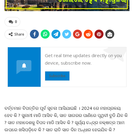
0
Share
Get real time updates directly on you
device, subscribe now.
Subscribe
ବର୍ତ୍ତମାନ ବିପତ୍ତିର ପୂର୍ବ ସୂଚନା ଆସିଯାଇଛି । 2024 ରେ ମହାପ୍ରଳୟ
ହେବ କି ? ସୁନାମୀ ମାଡି ଆସିବ କି, ସାତ ସାଗରର ପାଣିରେ ପୃଥିବୀ ବୁଡି ଯିବ କି
? ସାତ ମହାଦେଶକୁ ବିପଦ ମାଡି ଆସିବ କି ? ସୂର୍ଯ୍ୟ ଚନ୍ଦ୍ର ନକ୍ଷତ୍ର ଆମ
ଉପରେ ଖସିପଡ଼ିବେ କି ? ସାତ ରାତି ସାତ ଦିନ ଅନ୍ଧାର ହେଇଯିବ କି ?