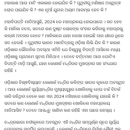
ମହାକାଶ ଆଉ ମାଟି ଏକାକାର ହୋଇଯିବ କି ? ପୃଥିବୀରୁ ମଣିଷର ଅସ୍ଥିତ୍ଵ
ଲୋପ ପାଇଯିବ କି ? ଏକ ନୂଆଁ ଯୁଗର ଅୟମ ଆରମ୍ଭ ହେବ କି ?
ମହାବିପତ୍ତି ମାଡିଆସୁଛି, 2024 ରେ ମହାପ୍ରଳୟ ହୋଇପାରେ । ସତ ହେବ
କି ମାଳିକା ବଚନ, ସତରେ କଣ ଦୁଷ୍ଟ ଲୋକଙ୍କ ସଂହାର କରିବାକୁ ମହାପ୍ରଭୁ
କଳ୍କୀ ଅବତାର ନେବେ ? ମାଳିକାରେ ଯାହା ଲେଖା ହୋଇଛି ତାହା ଧୀରେ ଧିରେ
ସତ ହେଉଛି । ପୃଥିବୀର ଭାରତ ମାନଚିତ୍ରରୁ ଓଡ଼ିଶା ଲିଭି ଯିବ କି ? କାରଣ
ଓଡ଼ିଶାର ଭୌଗଳିକ ଅବସ୍ଥା ଏମିତି ଯେ ବିଶ୍ୱକୁ ବିପତ୍ତି ଆସିଲେ ମଧ୍ୟ
ଓଡ଼ିଶାକୁ ପ୍ରଥମେ ସୂଚନା ମିଳିଥାଏ । ତେବେ ବର୍ତ୍ତମାନ ଆଉ ଗୋଟିଏ
ବିପତ୍ତି ମାଡ଼ି ଆସୁଛି, ଯାହା କୋଣାର୍କ ମନ୍ଦିରର ମୁଖଦ୍ବାର ସହ ସଂଯୋଗ
ରହିଛି ।
ଓଡ଼ିଶାର ବିଶ୍ଵବିଖ୍ୟାତ କୋଣାର୍କ ମନ୍ଦିର କଳିଙ୍ଗ ସାଗର କୂଳରେ ଅବସ୍ଥିତ
। ଆଉ କୋଣାର୍କ ସୂର୍ଯ୍ୟମନ୍ଦିର ମୁଖ୍ୟଦ୍ୱାର ଖୋଲିବାକୁ ନେଇ ତର୍କ ବିତର୍କ
ଜାରି ରହିଥିବା ବେଳେ କଣ ଏହା 2024 ମସିହାରେ ଖୋଲିବାକୁ ଯାଉଛି କି ?
ସତରେ କଣ କୋଣାର୍କ ମନ୍ଦିରର ମୁଖଦ୍ଵାର ଖୋଲିଲେ ମହାପ୍ରଳୟ
ମାଡିଆସିବ ? ତେବେ ଆସନ୍ତୁ ଜାଣିବା କଣ ରହିଛି ଏହା ପଛର ରହସ୍ୟ ।
ଚନ୍ଦ୍ରଭାଗା ନଦୀକୂଳରେ ଅବସ୍ଥିତ ଏହି ମନ୍ଦିର ସମ୍ପୂର୍ଣ୍ଣ ରୂପେ ସୂର୍ଯ୍ୟ
ଦେବତାଙ୍କୁ ସମର୍ପିତ କରାଯାଇଛି । କୋଣାର୍କ ମନ୍ଦିରରେ ନିର୍ମାଣ ଶୈଳୀ ଏକ