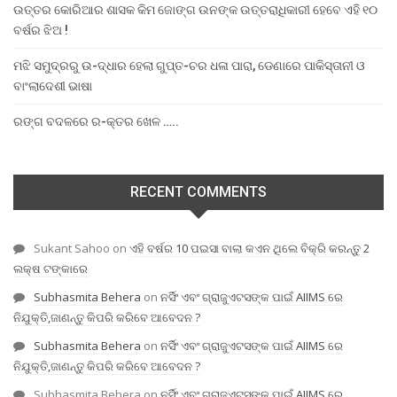
ଉତ୍ତର କୋରିଆର ଶାସକ କିମ ଜୋଙ୍ଗ ଉନଙ୍କ ଉତ୍ତରାଧିକାରୀ ହେବେ ଏହି ୧୦
ବର୍ଷର ଝିଅ !
ମଝି ସମୁଦ୍ରରୁ ଉ-ଦ୍ଧାର ହେଲା ଗୁପ୍ତ-ଚର ଧଳା ପାରା, ଡେଣାରେ ପାକିସ୍ତାନୀ ଓ
ବାଂଲାଦେଶୀ ଭାଷା
ରଙ୍ଗ ବଦଳରେ ର-କ୍ତର ଖେଳ …..
RECENT COMMENTS
Sukant Sahoo
on
ଏହି ବର୍ଷର 10 ପଇସା ବାଲା କଏନ ଥିଲେ ବିକ୍ରି କରନ୍ତୁ 2
ଲକ୍ଷ ଟଙ୍କାରେ
Subhasmita Behera
on
ନର୍ସିଂ ଏବଂ ଗ୍ରାଜୁଏଟସଙ୍କ ପାଇଁ AIIMS ରେ
ନିଯୁକ୍ତି,ଜାଣନ୍ତୁ କିପରି କରିବେ ଆବେଦନ ?
Subhasmita Behera
on
ନର୍ସିଂ ଏବଂ ଗ୍ରାଜୁଏଟସଙ୍କ ପାଇଁ AIIMS ରେ
ନିଯୁକ୍ତି,ଜାଣନ୍ତୁ କିପରି କରିବେ ଆବେଦନ ?
Subhasmita Behera
on
ନର୍ସିଂ ଏବଂ ଗ୍ରାଜୁଏଟସଙ୍କ ପାଇଁ AIIMS ରେ