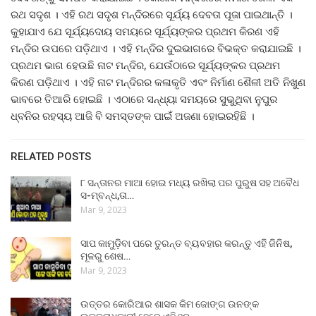
ରଥ ସଦୃଶ । ଏହି ରଥ ସଦୃଶ ମନ୍ଦିରରେ ସୂର୍ଯ୍ୟ ଦେବତା ପୂଜା ପାଇଥାନ୍ତି ।
କୁହାଯାଏ ଯେ ସୂର୍ଯ୍ୟଦୋୟ ସମୟରେ ସୂର୍ଯ୍ୟଙ୍କର ପ୍ରଥମ କିରଣ ଏହି
ମନ୍ଦିର ଉପରେ ପଡ଼ିଥାଏ । ଏହି ମନ୍ଦିର ଦୁଇଭାଗରେ ବିଭକ୍ତ କରାଯାଇଛି ।
ପ୍ରଥମ ଭାଗ ହେଉଛି ନାଟ ମନ୍ଦିର, ଯେଉଁଠାରେ ସୂର୍ଯ୍ୟଙ୍କର ପ୍ରଥମ
କିରଣ ପଡ଼ିଥାଏ । ଏହି ନାଟ ମନ୍ଦିରର କଳାକୃତି ଏବଂ ନିର୍ମାଣ ଶୈଳୀ ଅତି ନିଖୁଣ
ଭାବରେ ତିଆରି ହୋଇଛି । ଏଠାରେ ସନ୍ଧ୍ୟା ସମୟରେ ସୁଭୁଥିବା ନୁପୁର
ଧ୍ବନିର ରହସ୍ୟ ଆଜି ବି ସମସ୍ତଙ୍କ ପାଇଁ ଅଜଣା ହୋଇରହିଛି ।
RELATED POSTS
୮ ସନ୍ତାନର ମାଆ ହୋଇ ମଧ୍ୟ ରଖିଲା ପର ପୁରୁଷ ସହ ଅବୈଧ
ସ-ମ୍ବନ୍ଧ,ତା…
Mar 9, 2023
ସାପ କାମୁଡ଼ିବା ପରେ ତୁରନ୍ତ ବ୍ୟବହାର କରନ୍ତୁ ଏହି ଜିନିଷ,
ମୂଳରୁ ଶେଷ…
Mar 9, 2023
ଉତ୍ତର କୋରିଆର ଶାସକ କିମ ଜୋଙ୍ଗ ଉନଙ୍କ