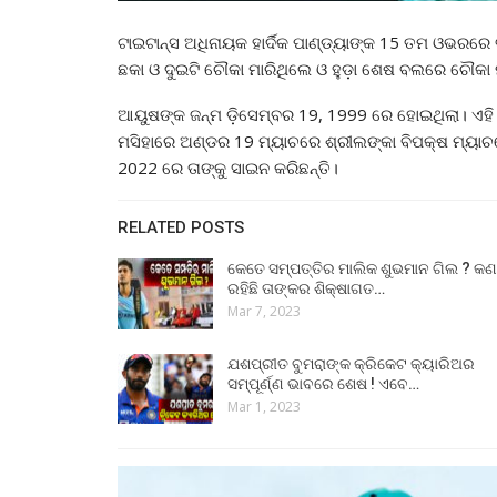
ଟାଇଟାନ୍ସ ଅଧିନାୟକ ହାର୍ଦିକ ପାଣ୍ଡ୍ୟାଙ୍କ 15 ତମ ଓଭର
ଛକା ଓ ଦୁଇଟି ଚୌକା ମାରିଥିଲେ ଓ ହୁଡ଼ା ଶେଷ ବଲରେ ଚୌକା
ଆୟୁଷଙ୍କ ଜନ୍ମ ଡ଼ିସେମ୍ବର 19, 1999 ରେ ହୋଇଥିଲା। ଏହ
ମସିହାରେ ଅଣ୍ଡର 19 ମ୍ୟାଚରେ ଶ୍ରୀଲଙ୍କା ବିପକ୍ଷ ମ୍ୟ
2022 ରେ ତାଙ୍କୁ ସାଇନ କରିଛନ୍ତି।
RELATED POSTS
କେତେ ସମ୍ପତ୍ତିର ମାଲିକ ଶୁଭମାନ ଗିଲ ? କଣ
ରହିଛି ତାଙ୍କର ଶିକ୍ଷାଗତ…
Mar 7, 2023
ଯଶପ୍ରୀତ ବୁମରାଙ୍କ କ୍ରିକେଟ କ୍ୟାରିଅର
ସମ୍ପୂର୍ଣ୍ଣ ଭାବରେ ଶେଷ ! ଏବେ…
Mar 1, 2023