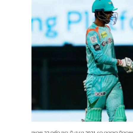
ଆୟୁଷ 22 ବର୍ଷର ଅଟନ୍ତି ଓ ସେ 2021 ରେ ମୁମ୍ବାଇ ବିପକ୍ଷର