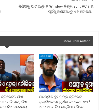
କିଣିବାକୁ ଯାଉଛନ୍ତି କି Window କିମ୍ବା split AC ? ତା
ା
ପୂର୍ବରୁ ଜାଣିନିଅନ୍ତୁ ଏହି ୫ଟି କଥା !
More From Author
ଖେଳ ଖବର
 କ୍ରିକେଟର ଯିଏ
ଯଶପ୍ରୀତ ବୁମରାଙ୍କ କ୍ରିକେଟ
ଇଗଲେ ଭିକାରୀ, କିଏ
କ୍ୟାରିଅର ସମ୍ପୂର୍ଣ୍ଣ ଭାବରେ ଶେଷ !
ାର ତ କିଏ ଚଳେଇଲା…
ଏବେ ଆଉ ଟିମ ଇଣ୍ଡିଆ ଜର୍ସିରେ…