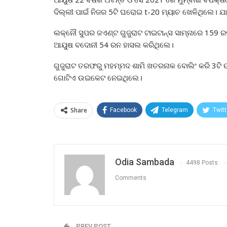
ଦିଲ୍ଲୀ ପାଇଁ ନିଜର 5ଟି ଘରୋଇ t-20 ମ୍ୟାଚ ଖେଳିଥିଲେ। ଯାହ
ଲକ୍ନୌ ସୁପର ଜଏଣ୍ଟ ଗୁଜୁରାଟ ଟାଇଟାନ୍ସ ସାମ୍ନାରେ 159 
ଆୟୁଷ ବଦୋନୀ 54 ରନ ହାସଲ କରିଥିଲେ।
ଗୁଜୁରାଟ ତରଫରୁ ମହମ୍ମଦ ଶାମି ଖତରନାକ ବୋଲିଂ କରି 3ଟି
ଗୋଟିଏ ଉଇକେଟ ନେଇଥିଲେ।
Share
Facebook
Telegram
Twitt
Odia Sambada
4498 Posts
Comments
PREV POST