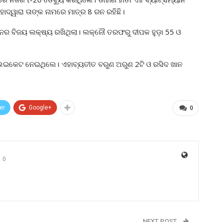
ାଦ୍ୱାରା ତାଙ୍କ ନାମରେ ମାତ୍ର 8 ରନ ରହିଛି।
ରନର ବିଜୟ ଲକ୍ଷ୍ୟ ରଖିଥିଲା। ଲକ୍ନୌ ତରଫରୁ ଦୀପକ ହୁଡ଼ା 55 ଓ
 ଉଇକେଟ ନେଇଥିଲେ। ଏହାବ୍ୟତୀତ ବରୁଣ ଅରୁଣ 2ଟି ଓ ରସିଦ ଖାନ
er
Google+
0
0
NEXT POST