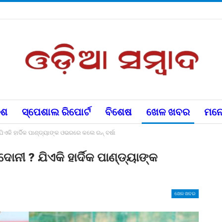
େଶ
ସ୍ପେଶାଲ ରିପୋର୍ଟ
ବିଶେଷ
ଖେଳ ଖବର
ମନୋ
ଏକି ହାର୍ଦିକ ପାଣ୍ଡ୍ୟାଙ୍କ ଓଭରରେ କଲେ ରନ୍ ବର୍ଷା
ୀ ? ଯିଏକି ହାର୍ଦିକ ପାଣ୍ଡ୍ୟାଙ୍କ
ଖେଳ ଖବର