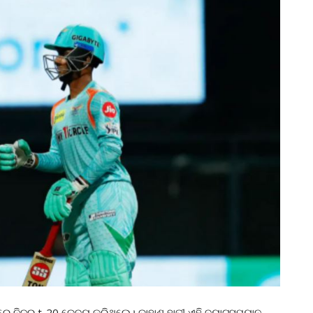
େ ନିଜର t-20 ଡେବ୍ୟୁ କରିଥିଲେ। ଡାହାଣ ହାତୀ ଏହି ବ୍ୟାଟ୍ସମ୍ୟାନ