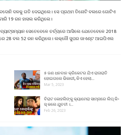
ରେ ବଦୋନି ଦଳକୁ ଗତି ଦେଇଥିଲେ। ସେ ପ୍ରଥମ ତିନୋଟି ବଲରେ ଗୋଟିଏ
 ମାରି 19 ରନ ହାସଲ କରିଥିଲେ।
ି ବ୍ୟାଟ୍ସମ୍ୟାନ ସେତେବେଳେ ଚର୍ଚ୍ଚାରେ ଆସିଲେ ଯେତେବେଳେ 2018
ାଚରେ 28 ବଲ 52 ରନ କରିଥିଲେ। ଲକ୍ନୌ ସୁପର ଜାଏଣ୍ଟ ଆଇପିଏଲ
୫ ଜଣ ଧନବାନ କ୍ରିକେଟର ଯିଏ ରାତାରାତି
ହୋଇଗଲେ ଭିକାରୀ, କିଏ ହେଲା…
Mar 5, 2023
ବିରାଟ କୋହଲିଙ୍କୁ କ୍ୟାମେରା ସାମ୍ନାରେ ଲିପ୍ କି-
ସ୍ କଲେ ଯୁବତୀ ।…
Feb 26, 2023