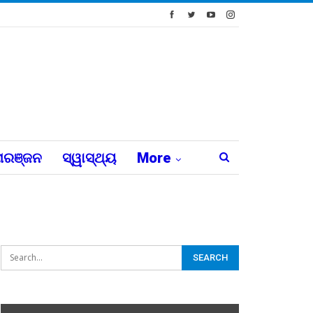
ରଞ୍ଜନ
ସ୍ୱାସ୍ଥ୍ୟ
More