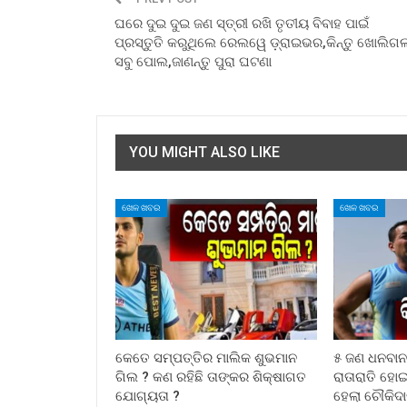
ଘରେ ଦୁଇ ଦୁଇ ଜଣ ସ୍ତ୍ରୀ ରଖି ତୃତୀୟ ବିବାହ ପାଇଁ
ପ୍ରସ୍ତୁତି କରୁଥିଲେ ରେଲୱେ ଡ଼୍ରାଇଭର,କିନ୍ତୁ ଖୋଲିଗଲ
ସବୁ ପୋଲ,ଜାଣନ୍ତୁ ପୁରା ଘଟଣା
YOU MIGHT ALSO LIKE
ଖେଳ ଖବର
ଖେଳ ଖବର
କେତେ ସମ୍ପତ୍ତିର ମାଲିକ ଶୁଭମାନ
୫ ଜଣ ଧନବାନ
ଗିଲ ? କଣ ରହିଛି ତାଙ୍କର ଶିକ୍ଷାଗତ
ରାତାରାତି ହୋ
ଯୋଗ୍ୟତା ?
ହେଲା ଚୌକିଦ