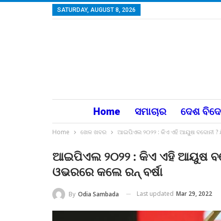
SATURDAY, AUGUST 8, 2026
Home
ସମାଚାର
ଦେଶ ବିଦ
Home
ଖେଳ ଖବର
ଆଇପିଏଲ ୨୦୨୨ : କିଏ ଏହି ଆୟୁଷ ବଦୋନୀ ? ଯି
ଆଇପିଏଲ ୨୦୨୨ : କିଏ ଏହି ଆୟୁଷ ବଦୋନ
ଓଭରରେ କଲେ ରନ୍ ବର୍ଷା
Last updated
Mar 29, 2022
By
Odia Sambada