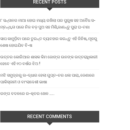
RECENT POSTS
୮ ସନ୍ତାନର ମାଆ ହୋଇ ମଧ୍ୟ ରଖିଲା ପର ପୁରୁଷ ସହ ଅବୈଧ ସ-
ମ୍ବନ୍ଧ,ତା ପରେ ନିଜ ବଡ଼ ପୁଅ ସହ ମିଶି,ଜାଣନ୍ତୁ ପୁରା ଘ-ଟଣା
ସାପ କାମୁଡ଼ିବା ପରେ ତୁରନ୍ତ ବ୍ୟବହାର କରନ୍ତୁ ଏହି ଜିନିଷ, ମୂଳରୁ
ଶେଷ ହୋଇଯିବ ବି-ଷ
ଉତ୍ତର କୋରିଆର ଶାସକ କିମ ଜୋଙ୍ଗ ଉନଙ୍କ ଉତ୍ତରାଧିକାରୀ
ହେବେ ଏହି ୧୦ ବର୍ଷର ଝିଅ !
ମଝି ସମୁଦ୍ରରୁ ଉ-ଦ୍ଧାର ହେଲା ଗୁପ୍ତ-ଚର ଧଳା ପାରା, ଡେଣାରେ
ପାକିସ୍ତାନୀ ଓ ବାଂଲାଦେଶୀ ଭାଷା
ରଙ୍ଗ ବଦଳରେ ର-କ୍ତର ଖେଳ …..
RECENT COMMENTS