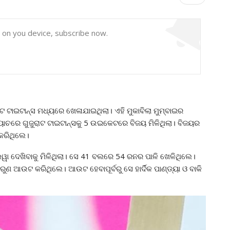
y on you device, subscribe now.
ଟ ଟାଇଟାନ୍ସ ମଧ୍ୟରେ ଖେଳାଯାଇଥିଲା। ଏହି ମୁକାବିଲା ମୁମ୍ବାଇର
ୟାଚରେ ଗୁଜୁରାଟ ଟାଇଟାନ୍ସକୁ 5 ଉଇକେଟରେ ବିଜୟ ମିଳିଥିଲା। ବିଜୟର
କରିଥିଲେ।
ଲୱା ଦେଖିବାକୁ ମିଳିଥିଲା। ସେ 41 ବଲରେ 54 ରନର ପାଳି ଖେଳିଥିଲେ।
ରୁଣ ଆଉଟ କରିଥିଲେ। ଆଉଟ ହେବାପୂର୍ବରୁ ସେ ହାର୍ଦିକ ପାଣ୍ଡ୍ୟା ଓ ବାକି