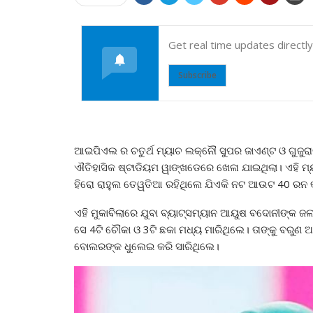
Get real time updates directl
Subscribe
ଆଇପିଏଲ ର ଚତୁର୍ଥ ମ୍ୟାଚ ଲକ୍ନୌ ସୁପର ଜାଏଣ୍ଟ ଓ ଗୁଜୁରା
ଐତିହାସିକ ଷ୍ଟାଡିୟମ ୱାଙ୍ଖଡେରେ ଖେଳା ଯାଇଥିଲା। ଏହି ମ୍
ହିରୋ ରାହୁଲ ତେୱତିଆ ରହିଥିଲେ ଯିଏକି ନଟ ଆଉଟ 40 ରନ 
ଏହି ମୁକାବିଲାରେ ଯୁବା ବ୍ୟାଟ୍ସମ୍ୟାନ ଆୟୁଷ ବଦୋନୀଙ୍କ ଜ
ସେ 4ଟି ଚୌକା ଓ 3ଟି ଛକା ମଧ୍ୟ ମାରିଥିଲେ। ତାଙ୍କୁ ବରୁଣ ଅ
ବୋଲରଙ୍କ ଧୁଲେଇ କରି ସାରିଥିଲେ।