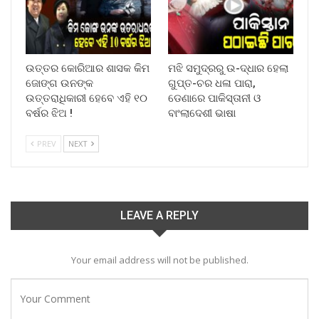
ଉତ୍ତର କୋରିଆର ଶାସକ କିମ
ମଝି ସମୁଦ୍ରରୁ ଉ-ଦ୍ଧାର ହେଲା
ଜୋଙ୍ଗ ଉନଙ୍କ
ଗୁପ୍ତ-ଚର ଧଳା ପାରା,
ଉତ୍ତରାଧିକାରୀ ହେବେ ଏହି ୧୦
ଡେଣାରେ ପାକିସ୍ତାନୀ ଓ
ବର୍ଷର ଝିଅ !
ବାଂଲାଦେଶୀ ଭାଷା
PREV
NEXT
LEAVE A REPLY
Your email address will not be published.