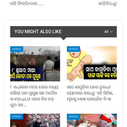
ପରି ଫିଙ୍ଗିଦେଲା…….
ଛାଡ଼ିଦିଅନ୍ତୁ
YOU MIGHT ALSO LIKE
All
ସମାଚାର
ସମାଚାର
୮ ସନ୍ତାନର ମାଆ ହୋଇ ମଧ୍ୟ
ସାପ କାମୁଡ଼ିବା ପରେ ତୁରନ୍ତ
ରଖିଲା ପର ପୁରୁଷ ସହ ଅବୈଧ
ବ୍ୟବହାର କରନ୍ତୁ ଏହି ଜିନିଷ,
ସ-ମ୍ବନ୍ଧ,ତା ପରେ ନିଜ ବଡ଼
ମୂଳରୁ ଶେଷ ହୋଇଯିବ ବି-ଷ
ପୁଅ ସହ…
ସମାଚାର
ସମାଚାର