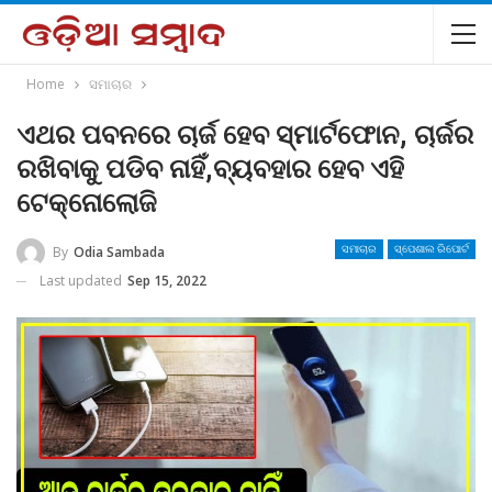
Home
ସମାଚାର
ଏଥର ପବନରେ ଚାର୍ଜ ହେବ ସ୍ମାର୍ଟଫୋନ, ଚାର୍ଜର
ରଖିବାକୁ ପଡିବ ନାହିଁ,ବ୍ୟବହାର ହେବ ଏହି
ଟେକ୍ନୋଲୋଜି
By
Odia Sambada
ସମାଚାର
ସ୍ପେଶାଲ ରିପୋର୍ଟ
Last updated
Sep 15, 2022