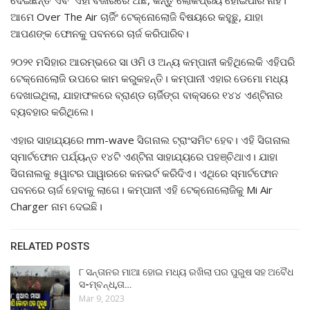
ଦେଇଛନ୍ତି ଏବଂ ଏହା ବଜାରରେ ଅଛି, କିନ୍ତୁ ଲୋକପ୍ରିୟ ହୋଇପାରି ନାହିଁ।
ଆମେ Over The Air ଚାର୍ଜିଂ ଟେକ୍ନୋଲୋଜି ବିଷୟରେ କହୁଛୁ, ଯାହା
ଆପଣଙ୍କ ଫୋନକୁ ପବନରେ ଚାର୍ଜ କରିପାରିବ।
୨୦୨୧ ମସିହାର ଆରମ୍ଭରେ ସା ଓମି ଓ ଅନ୍ୟ କମ୍ପାନୀ କହିଥିଲେକି ଏହିପରି
ଟେକ୍ନୋଲୋଜି ଉପରେ କାମ କରୁକହନ୍ତି। କମ୍ପାନୀ ଏହାର ଡେମୋ ମଧ୍ୟ
ଦେଖାଇଥିଲା, ଯାହାଫଳରେ ବ୍ରାଣ୍ଡ ଚାର୍ଜିଙ୍ଗ ବାକ୍ସରେ ୧୪୪ ଏଣ୍ଟିନାର
ବ୍ୟବହାର କରିଥିଲେ।
ଏହାର ସାହାଯ୍ୟରେ mm-wave ସିଗନାଲ ଟ୍ରାଂସମିଟ ହେବ। ଏହି ସିଗନାଲ
ସ୍ମାର୍ଟଫୋନ ପର୍ଯ୍ୟନ୍ତ ୧୪ଟି ଏଣ୍ଟିନା ସାହାଯ୍ୟରେ ପହଞ୍ଚିଥାଏ। ଯାହା
ସିଗନାଲକୁ ୫ୱାଟର ପାୱାରରେ କନଭର୍ଟ କରିଦିଏ। ଏଥିରେ ସ୍ମାର୍ଟଫୋନ
ପବନରେ ଚାର୍ଜ ହେବାକୁ ଲାଗେ। କମ୍ପାନୀ ଏହି ଟେକ୍ନୋଲୋଜିକୁ Mi Air
Charger ନାମ ଦେଇଛି।
RELATED POSTS
୮ ସନ୍ତାନର ମାଆ ହୋଇ ମଧ୍ୟ ରଖିଲା ପର ପୁରୁଷ ସହ ଅବୈଧ
ସ-ମ୍ବନ୍ଧ,ତା…
Mar 9, 2023