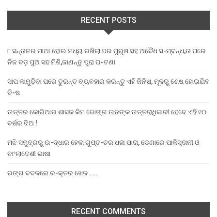
RECENT POSTS
୮ ସନ୍ତାନର ମାଆ ହୋଇ ମଧ୍ୟ ରଖିଲା ପର ପୁରୁଷ ସହ ଅବୈଧ ସ-ମ୍ବନ୍ଧ,ତା ପରେ
ନିଜ ବଡ଼ ପୁଅ ସହ ମିଶି,ଜାଣନ୍ତୁ ପୁରା ଘ-ଟଣା
ସାପ କାମୁଡ଼ିବା ପରେ ତୁରନ୍ତ ବ୍ୟବହାର କରନ୍ତୁ ଏହି ଜିନିଷ, ମୂଳରୁ ଶେଷ ହୋଇଯିବ
ବି-ଷ
ଉତ୍ତର କୋରିଆର ଶାସକ କିମ ଜୋଙ୍ଗ ଉନଙ୍କ ଉତ୍ତରାଧିକାରୀ ହେବେ ଏହି ୧୦
ବର୍ଷର ଝିଅ !
ମଝି ସମୁଦ୍ରରୁ ଉ-ଦ୍ଧାର ହେଲା ଗୁପ୍ତ-ଚର ଧଳା ପାରା, ଡେଣାରେ ପାକିସ୍ତାନୀ ଓ
ବାଂଲାଦେଶୀ ଭାଷା
ରଙ୍ଗ ବଦଳରେ ର-କ୍ତର ଖେଳ …..
RECENT COMMENTS