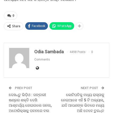
0
Share
Facebook
WhatsApp
Odia Sambada
4498 Posts
0
Comments
PREV POST
NEXT POST
ଦେଖନ୍ତୁ ଭିଡ଼ିଓ : ଜଙ୍ଗଲୀ
କୋଟିପତିକୁ ମଧ୍ୟ ରାସ୍ତାକୁ
ଷଣ୍ଢର ଶକ୍ତି ଦେଖି
ନେଇଆସେ ଏହି 5 ଟି ଅଭ୍ୟାସ,
ଆଶ୍ଚର୍ଯ୍ୟ ହୋଇଗଲେ ଜନତା,
ଯଦି ଆପଣଙ୍କ ଭିତରେ ମଧ୍ୟ
ଅଟୋରିକ୍ସାକୁ ପବନରେ ବଲ
ଅଛି ତେବେ ତୁରନ୍ତ