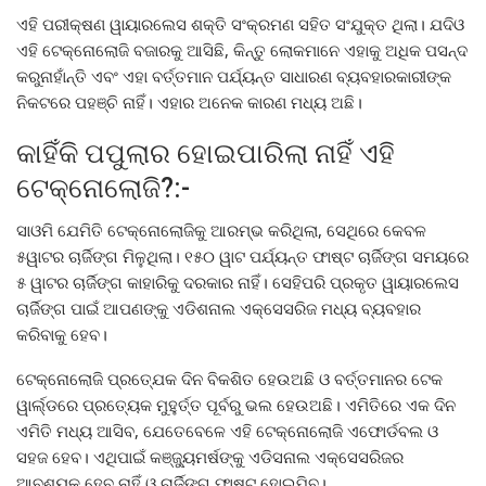
ଏହି ପରୀକ୍ଷଣ ୱାୟାରଲେସ ଶକ୍ତି ସଂକ୍ରମଣ ସହିତ ସଂଯୁକ୍ତ ଥିଲା। ଯଦିଓ
ଏହି ଟେକ୍ନୋଲୋଜି ବଜାରକୁ ଆସିଛି, କିନ୍ତୁ ଲୋକମାନେ ଏହାକୁ ଅଧିକ ପସନ୍ଦ
କରୁନାହାଁନ୍ତି ଏବଂ ଏହା ବର୍ତ୍ତମାନ ପର୍ଯ୍ୟନ୍ତ ସାଧାରଣ ବ୍ୟବହାରକାରୀଙ୍କ
ନିକଟରେ ପହଞ୍ଚି ନାହିଁ। ଏହାର ଅନେକ କାରଣ ମଧ୍ୟ ଅଛି।
କାହିଁକି ପପୁଲାର ହୋଇପାରିଲା ନାହିଁ ଏହି
ଟେକ୍ନୋଲୋଜି?:-
ସାଓମି ଯେମିତି ଟେକ୍ନୋଲୋଜିକୁ ଆରମ୍ଭ କରିଥିଲା, ସେଥିରେ କେବଳ
୫ୱାଟର ଚାର୍ଜିଙ୍ଗ ମିଳୁଥିଲା। ୧୫୦ ୱାଟ ପର୍ଯ୍ୟନ୍ତ ଫାଷ୍ଟ ଚାର୍ଜିଙ୍ଗ ସମୟରେ
୫ ୱାଟର ଚାର୍ଜିଙ୍ଗ କାହାରିକୁ ଦରକାର ନାହିଁ। ସେହିପରି ପ୍ରକୃତ ୱାୟାରଲେସ
ଚାର୍ଜିଙ୍ଗ ପାଇଁ ଆପଣଙ୍କୁ ଏଡିଶନାଲ ଏକ୍ସେସରିଜ ମଧ୍ୟ ବ୍ୟବହାର
କରିବାକୁ ହେବ।
ଟେକ୍ନୋଲୋଜି ପ୍ରତ୍ଯେକ ଦିନ ବିକଶିତ ହେଉଅଛି ଓ ବର୍ତ୍ତମାନର ଟେକ
ୱାର୍ଲ୍ଡରେ ପ୍ରତ୍ୟେକ ମୁହୁର୍ତ୍ତ ପୂର୍ବରୁ ଭଲ ହେଉଅଛି। ଏମିତିରେ ଏକ ଦିନ
ଏମିତି ମଧ୍ୟ ଆସିବ, ଯେତେବେଳେ ଏହି ଟେକ୍ନୋଲୋଜି ଏଫୋର୍ଡବଲ ଓ
ସହଜ ହେବ। ଏଥିପାଇଁ କଞ୍ଜ୍ୟୁମର୍ଷଙ୍କୁ ଏଡିସନାଲ ଏକ୍ସେସରିଜର
ଆବଶ୍ୟକ ହେବ ନାହିଁ ଓ ଚାର୍ଜିଙ୍ଗ ଫାଷ୍ଟ ହୋଇଯିବ।