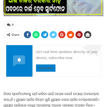
0
Share
Get real time updates directly on you
device, subscribe now.
Subscribe
ନିଜର ସ୍ମାର୍ଟଫୋନକୁ ଚାର୍ଜ କରିବା ପାଇଁ ଆପଣ କେଉଁ ଉପାୟ ଅବଲମ୍ବନ
କରନ୍ତି। ୱାୟାର ଚାର୍ଜର କିମ୍ବା ପୁଣି ୱାୟାର ଲେସ ଚାର୍ଜର ଟେକ୍ନୋଲୋଜି।
ୱାୟାର ଚାର୍ଜରରେ ମଧ୍ୟ ଆପଣଙ୍କୁ ଅନେକ ପ୍ରକାର ଅପସନ ମିଳେ।