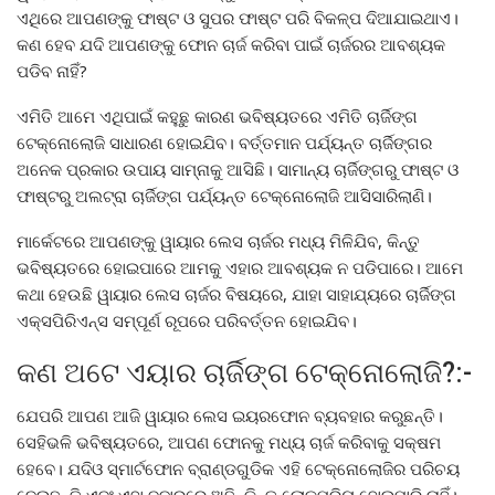
ଏଥିରେ ଆପଣଙ୍କୁ ଫାଷ୍ଟ ଓ ସୁପର ଫାଷ୍ଟ ପରି ବିକଳ୍ପ ଦିଆଯାଇଥାଏ।
କଣ ହେବ ଯଦି ଆପଣଙ୍କୁ ଫୋନ ଚାର୍ଜ କରିବା ପାଇଁ ଚାର୍ଜରର ଆବଶ୍ୟକ
ପଡିବ ନାହିଁ?
ଏମିତି ଆମେ ଏଥିପାଇଁ କହୁଛୁ କାରଣ ଭବିଷ୍ୟତରେ ଏମିତି ଚାର୍ଜିଙ୍ଗ
ଟେକ୍ନୋଲୋଜି ସାଧାରଣ ହୋଇଯିବ। ବର୍ତ୍ତମାନ ପର୍ଯ୍ୟନ୍ତ ଚାର୍ଜିଙ୍ଗର
ଅନେକ ପ୍ରକାର ଉପାୟ ସାମ୍ନାକୁ ଆସିଛି। ସାମାନ୍ୟ ଚାର୍ଜିଙ୍ଗରୁ ଫାଷ୍ଟ ଓ
ଫାଷ୍ଟରୁ ଅଲଟ୍ରା ଚାର୍ଜିଙ୍ଗ ପର୍ଯ୍ୟନ୍ତ ଟେକ୍ନୋଲୋଜି ଆସିସାରିଲାଣି।
ମାର୍କେଟରେ ଆପଣଙ୍କୁ ୱାୟାର ଲେସ ଚାର୍ଜର ମଧ୍ୟ ମିଳିଯିବ, କିନ୍ତୁ
ଭବିଷ୍ୟତରେ ହୋଇପାରେ ଆମକୁ ଏହାର ଆବଶ୍ୟକ ନ ପଡିପାରେ। ଆମେ
କଥା ହେଉଛି ୱାୟାର ଲେସ ଚାର୍ଜର ବିଷୟରେ, ଯାହା ସାହାଯ୍ୟରେ ଚାର୍ଜିଙ୍ଗ
ଏକ୍ସପିରିଏନ୍ସ ସମ୍ପୂର୍ଣ ରୂପରେ ପରିବର୍ତ୍ତନ ହୋଇଯିବ।
କଣ ଅଟେ ଏୟାର ଚାର୍ଜିଙ୍ଗ ଟେକ୍ନୋଲୋଜି?:-
ଯେପରି ଆପଣ ଆଜି ୱାୟାର ଲେସ ଇୟରଫୋନ ବ୍ୟବହାର କରୁଛନ୍ତି।
ସେହିଭଳି ଭବିଷ୍ୟତରେ, ଆପଣ ଫୋନକୁ ମଧ୍ୟ ଚାର୍ଜ କରିବାକୁ ସକ୍ଷମ
ହେବେ। ଯଦିଓ ସ୍ମାର୍ଟଫୋନ ବ୍ରାଣ୍ଡଗୁଡିକ ଏହି ଟେକ୍ନୋଲୋଜିର ପରିଚୟ