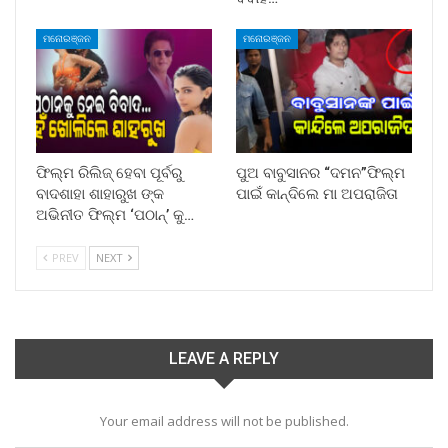
ମନୋରଞ୍ଜନ
ମନୋରଞ୍ଜନ
ଫିଲ୍ମ ରିଲିଜ୍ ହେବା ପୂର୍ବରୁ
ପୁଅ ବାବୁସାନର “ଦମନ”ଫିଲ୍ମ
ବାଦଶାହା ଶାହାରୁଖ ଙ୍କ
ପାଇଁ କାନ୍ଦିଲେ ମା ଅପରାଜିତା
ଅଭିନୀତ ଫିଲ୍ମ ‘ପଠାନ୍‌’ କୁ…
PREV
NEXT
LEAVE A REPLY
Your email address will not be published.