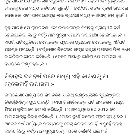
କୁହାଯାଉଛି ଯେ ରାମଚରଣ ସବୁବେଳେ ନିଜ ଫିଲ୍ମ ସହିତ ନିଜ ବ୍ୟକ୍ତିଗତ
ଜୀବନକୁ ନେଇ ମଧ୍ୟ ଚର୍ଚ୍ଚାରେ ରୁହନ୍ତି । ସେହିପରି ତାଙ୍କ ସ୍ତ୍ରୀ ଉପାସନା
କାମନେନୀ ଏବଂ ରାମଚରଣଙ୍କ ଲଭ ଷ୍ଟୋରୀ ମଧ୍ୟ କାହାଠାରୁ କମ ନୁହେଁ ।
କୁହାଯାଉଛି ଯେ ରାମଚରଣ ଏବଂ ଉପାସନାଙ୍କ ବିବାହକୁ ପ୍ରାୟ 10 ବର୍ଷ
ହୋଇଯାଇଛି, କିନ୍ତୁ ବର୍ତ୍ତମାନ ସୁଦ୍ଧା ଏମାନେ ବାପାମାଆ ହୋଇନାହାନ୍ତି ।
ଏପରି ପରିସ୍ଥିତିରେ ସେମାନଙ୍କ ଫ୍ୟାନ୍ସ ପ୍ରାୟତଃ ସେମାନଙ୍କୁ ଏହିପରି
ପ୍ରଶ୍ନ ପଚାରନ୍ତି । ବର୍ତ୍ତମାନ ନିକଟରେ ତାଙ୍କ ସ୍ତ୍ରୀ ଉପାସନା ପିଲା ଜନ୍ମ
ନ କରିବାର କାରଣ କହିଛନ୍ତି । ତେବେ ଆସନ୍ତୁ ଜାଣିବା ଯେ ଉପାସନା ଏ
ବିଷୟରେ କଣ୍ କହିଛନ୍ତି ।
ବିବାହର ଦଶବର୍ଷ ପରେ ମଧ୍ୟ ଏହି କାରଣରୁ ମା
ହେଲେନାହିଁ ଉପାସନା :-
ଉଲ୍ଲେଖଯୋଗ୍ୟ ଯେ ରାମଚରଣ ସାଉଥ୍ ଇଣ୍ଡଷ୍ଟ୍ରିର ସୁପରଷ୍ଟାର
ଚିରଞ୍ଜିବୀଙ୍କ ପୁଅ ଅଟନ୍ତି । ବାପା ଚିରଞ୍ଜିବୀଙ୍କ ପରି ରାମଚରଣ ମଧ୍ୟ
ଫିଲ୍ମ ଦୁନିଆରେ ବଡ ନାଁ କରିଛନ୍ତି । ଏହାମଧ୍ୟରେ ସେ 2012 ରେ
ଉପାସନାଙ୍କୁ ବିବାହ କରିଛନ୍ତି । ଏମାନେ ଦୁହେଁ କଲେଜ ଫ୍ରେଣ୍ଡ୍ ଥିଲେ ।
ଅନେକ ବର୍ଷ ପର୍ଯ୍ୟନ୍ତ ପରସ୍ପରକୁ ଡେଟ୍ କରିବାପରେ ହିଁ ଏ ଦୁହେଁ ବିବାହ
କଲେ, କିନ୍ତୁ ବର୍ତ୍ତମାନ ସୁଦ୍ଧା ତାଙ୍କ ଘରେ କୌଣସି ପିଲା ନାହିଁ