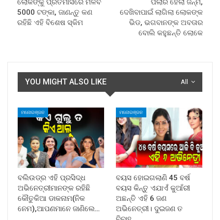
ଲୋକଙ୍କୁ ପ୍ରତିମାସରେ ମିଳିବ
ପିଲାର ହେଲା ଜନ୍ମ,
5000 ଟଙ୍କା, ଜାଣନ୍ତୁ କଣ
ଦେଖିବାପାଇଁ ଲାଗିଲା ଲୋକଙ୍କ
ରହିଛି ଏହି ବିଶେଷ ସ୍କିମ
ଭିଡ, ଭଗବାନଙ୍କ ଅବତାର
ବୋଲି କହୁଛନ୍ତି ଲୋକେ
YOU MIGHT ALSO LIKE
All
ମନୋରଞ୍ଜନ
ମନୋରଞ୍ଜନ
ବଲିଉଡ୍‌ର ଏହି ପ୍ରସିଦ୍ଧ
ବୟସ ହୋଇଗଲାଣି 45 ବର୍ଷ
ଅଭିନେତ୍ରୀମାନଙ୍କ ରହିଛି
ବୟସ କିନ୍ତୁ ଏଯାଏଁ କୁଆଁରୀ
କୌତୁକିଆ ଡାକନାମ(ନିକ
ଅଛନ୍ତି ଏହି 6 ଜଣ
ନେମ),ଆପଣମାନେ ଜାଣିଲେ…
ଅଭିନେତ୍ରୀ। ଦୁଇଜଣ ତ
ବିବାହ…