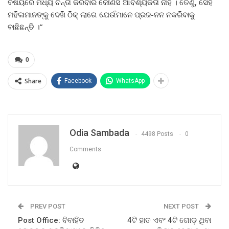
ବିଷୟରେ ମଧ୍ୟ ଚିନ୍ତା କରିବାର କୌଣସି ଆବଶ୍ୟକତା ନାହିଁ । ତେଣୁ, ସେହି
ମହିଳାମାନଙ୍କୁ ଦେଖି ଠିକ୍ ଲାଗେ ଯେଉଁମାନେ ପ୍ରଜ-ନନ ନକରିବାକୁ
ବାଛିଛନ୍ତି ।”
0
Share
Facebook
WhatsApp
Odia Sambada
4498 Posts
0
Comments
PREV POST
NEXT POST
Post Office: ବିବାହିତ
4ଟି ହାତ ଏବଂ 4ଟି ଗୋଡ଼ ଥିବା