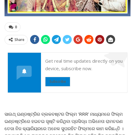
0
Share
Get real time updates directly on you
device, subscribe now.
Subscribe
ସାଉଥ୍ ଇଣ୍ଡଷ୍ଟ୍ରିର ବ୍ଲକବଷ୍ଟର ଫିଲ୍ମ ‘RRR’ ମାଧ୍ୟମରେ ଫିଲ୍ମ
ଇଣ୍ଡଷ୍ଟ୍ରିରେ ହଇଚଇ ସୃଷ୍ଟି କରିଥିବା ପ୍ରସିଦ୍ଧ ଅଭିନେତା ରାମଚରଣ
ତେଜା ନିଜ କ୍ୟାରିୟରରେ ଅନେକ ସୁପରହିଟ ଫିଲ୍ମରେ କାମ କରିଛନ୍ତି ।