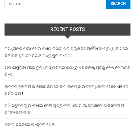
RECENT POSTS
୮ ସନ୍ତାନର ମାଆ ହୋଇ ମଧ୍ୟ ରଖିଲା ପର ପୁରୁଷ ସହ ଅବୈଧ ସ-ମ୍ବନ୍ଧ,ତା ପରେ
ନିଜ ବଡ଼ ପୁଅ ସହ ମିଶି,ଜାଣନ୍ତୁ ପୁରା ଘ-ଟଣା
ସାପ କାମୁଡ଼ିବା ପରେ ତୁରନ୍ତ ବ୍ୟବହାର କରନ୍ତୁ ଏହି ଜିନିଷ, ମୂଳରୁ ଶେଷ ହୋଇଯିବ
ବି-ଷ
ଉତ୍ତର କୋରିଆର ଶାସକ କିମ ଜୋଙ୍ଗ ଉନଙ୍କ ଉତ୍ତରାଧିକାରୀ ହେବେ ଏହି ୧୦
ବର୍ଷର ଝିଅ !
ମଝି ସମୁଦ୍ରରୁ ଉ-ଦ୍ଧାର ହେଲା ଗୁପ୍ତ-ଚର ଧଳା ପାରା, ଡେଣାରେ ପାକିସ୍ତାନୀ ଓ
ବାଂଲାଦେଶୀ ଭାଷା
ରଙ୍ଗ ବଦଳରେ ର-କ୍ତର ଖେଳ …..