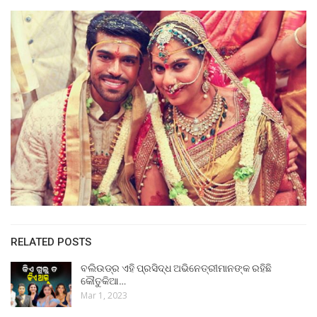
RELATED POSTS
ବଲିଉଡ୍‌ର ଏହି ପ୍ରସିଦ୍ଧ ଅଭିନେତ୍ରୀମାନଙ୍କ ରହିଛି
କୌତୁକିଆ…
Mar 1, 2023