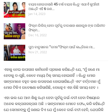
ବୟସ ହୋଇଗଲାଣି 45 ବର୍ଷ ବୟସ କିନ୍ତୁ ଏଯାଏଁ କୁଆଁରୀ
ଅଛନ୍ତି ଏହି 6 ଜଣ…
Jan 14, 2023
ଫିଲ୍ମ ରିଲିଜ୍ ହେବା ପୂର୍ବରୁ ବାଦଶାହା ଶାହାରୁଖ ଙ୍କ ଅଭିନୀତ
ଫିଲ୍ମ…
Dec 16, 2022
ପୁଅ ବାବୁସାନର “ଦମନ”ଫିଲ୍ମ ପାଇଁ କାନ୍ଦିଲେ ମା…
Nov 21, 2022
ଏହାକୁ ନେଇ ଉପାସନା କାମିନେନି ପ୍ରକାଶ କରିଛନ୍ତି ଯେ, “ମୁଁ ଜଣେ ମା
ହେବାକୁ ଡ-ରୁଛି, କେବେ ମଧ୍ୟ ଠିକ୍ ସମୟ ହୋଇନାହିଁ । କିନ୍ତୁ ମୋର
ସାଙ୍ଗମାନେ ବହୁତ ଭଲ ଉଦାହରଣ ହୋଇସାରିଛନ୍ତି ଏବଂ ବର୍ତ୍ତମାନ ମୁଁ
ମୋର ଟିକିଏ ଗବେଷଣା କରିସାରିଛି, ବୋଧହୁଏ ଏହା କିଛି ସମୟ ହେବ ।
ଏହା ଭଲ ଯେ ଆମ ଶିଶୁ ଜନ୍ମ ହେବା ପୂର୍ବରୁ ଗର୍ଭ-ବତୀ ହେବା ବିଷୟରେ
ଅନେକ କଳ୍ପନାଜଳ୍ପନା ଅଛି । ସାଙ୍ଗମାନେ ମୋତେ ଫୋନ୍ କରି କହିଛନ୍ତି
ଯେ ସେମାନଙ୍କୁ ମୁଁ ଜଣାଇ ଦିଏ ଯେ ମୁଁ କେବେ ଗର୍ଭ-ବତୀ ହେବି, ଯେପରିକି