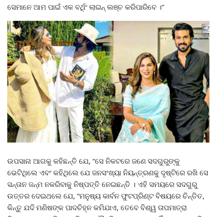
ସେମାନେ ଆମ ପାଇଁ ଏକ ବର୍ଥିଂ ଲାଇନ୍ ଲଞ୍ଚ କରିପାରିବେ ।”
ଉପସାନା ଆଗକୁ କହିଛନ୍ତି ଯେ, “ସେ ନିକଟରେ ଜଣେ ସଦଗୁରୁଙ୍କୁ
ଭେଟିଥିଲେ ଏବଂ କହିଥିଲେ ଯେ ଜନସଂଖ୍ୟା ନିୟନ୍ତ୍ରଣକୁ ଦୃଷ୍ଟିରେ ରଖି ସେ
ସନ୍ତାନ ଜନ୍ମ ନକରିବାକୁ ନିଷ୍ପତ୍ତି ନେଇଛନ୍ତି । ଏହି ସମୟରେ ସଦଗୁରୁ
ଉତ୍ତର ଦେଇଥଲେ ଯେ, “ମନୁଷ୍ୟ କାର୍ବନ ଫୁଟପ୍ରିଣ୍ଟ ବିଷୟରେ ଚିନ୍ତିତ,
କିନ୍ତୁ ଯଦି ମଣିଷଙ୍କ ପାଦଚିହ୍ନ କମିଯାଏ, ତେବେ ବିଶ୍ୱ ତାପମାତ୍ରା