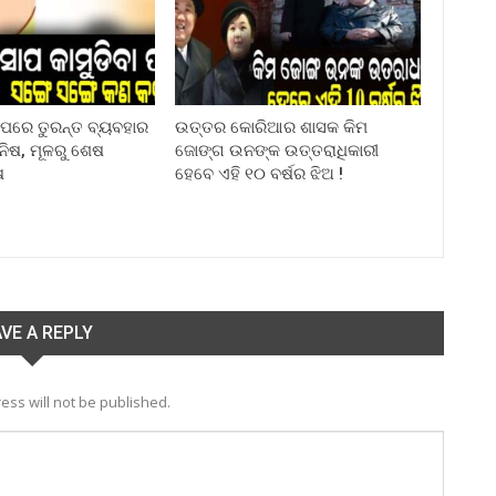
ା ପରେ ତୁରନ୍ତ ବ୍ୟବହାର
ଉତ୍ତର କୋରିଆର ଶାସକ କିମ
ିନିଷ, ମୂଳରୁ ଶେଷ
ଜୋଙ୍ଗ ଉନଙ୍କ ଉତ୍ତରାଧିକାରୀ
ଷ
ହେବେ ଏହି ୧୦ ବର୍ଷର ଝିଅ !
VE A REPLY
ess will not be published.