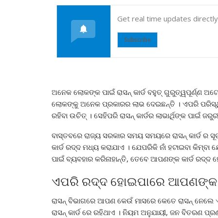
Get real time updates directl
Subscribe
ଅନେକ ଲୋକଙ୍କ ପାଇଁ ରାସନ୍ କାର୍ଡ ବହୁତ୍ ଗୁରୁତ୍ୱପୂର୍ଣ୍ଣ 
ଲୋକଙ୍କୁ ଅନେକ ପ୍ରକାରର ଲାଭ ଦେଇଛନ୍ତି । ଏପରି ପରିସ୍ଥି
ରହିବା ଉଚିତ୍ । ସେହିପରି ରାସନ୍ କାର୍ଡର ଲାଭାର୍ଥିଙ୍କ ପାଇଁ ଜରୁ
ବାସ୍ତବରେ ରାଜ୍ୟ ସରକାର ସମୟ ସମୟରେ ରାସନ୍ କାର୍ଡ ର ସୂ
କାର୍ଡ ରଦ୍ଦ ମଧ୍ୟ କରାଯାଏ । ଯେପରିକି ନାଁ ହଟାଇବା କିମ୍ବା 
ପାଇଁ ବ୍ୟବହାର କରିନାହାନ୍ତି, ତେବେ ଆପଣଙ୍କ କାର୍ଡ ରଦ୍ଦ
ଏପରି ରଦ୍ଦ ହୋଇପାରେ ଆପଣଙ୍କ ରା
ରାସନ୍ ବିଭାଗରେ ଆପଣ କେଉଁ ମାସରେ କେତେ ରାସନ୍ ନେଲେ 
ରାସନ୍ କାର୍ଡ ରେ ରହିଥାଏ । ନିୟମ ଅନୁଯାୟୀ, ଜନ ବିତରଣ 