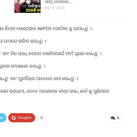
ପାରା, ଡେଣାରେ…
Mar 9, 2023
୍ୟ କିମ୍ବା ସେଣ୍ଟ୍ରାଲ AePDS ପୋର୍ଟାଲ କୁ ଯାଆନ୍ତୁ ।
 ତା ଉପରେ କ୍ଲିକ କରନ୍ତୁ ।
ଏବଂ ନିଜ ରାସନ୍ ନମ୍ବର ଖୋଜିବାପାଇଁ ଫର୍ମ ପୂରଣ କରନ୍ତୁ ।
ଲ ଥିଲେ ସଂଶୋଧନ କରନ୍ତୁ ।
ନ୍ତୁ ଏବଂ ପୁନର୍ବିଚାର ଆବେଦନ ଜମା କରନ୍ତୁ ।
ୀକାର କରାଯାଏ, ତେବେ ଆପଣଙ୍କ ରଦ୍ଦ ରାସନ୍ କାର୍ଡ କୁ ପୁଣିଥରେ
er
Google+
0