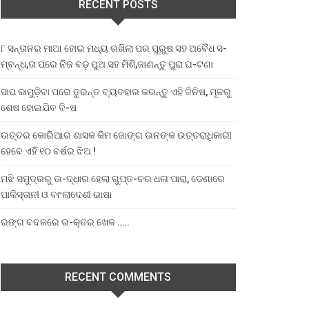
RECENT POSTS
୮ ସନ୍ତାନର ମାଆ ହୋଇ ମଧ୍ୟ ରଖିଲା ପର ପୁରୁଷ ସହ ଅବୈଧ ସ-
ମ୍ବନ୍ଧ,ତା ପରେ ନିଜ ବଡ଼ ପୁଅ ସହ ମିଶି,ଜାଣନ୍ତୁ ପୁରା ଘ-ଟଣା
ସାପ କାମୁଡ଼ିବା ପରେ ତୁରନ୍ତ ବ୍ୟବହାର କରନ୍ତୁ ଏହି ଜିନିଷ, ମୂଳରୁ
ଶେଷ ହୋଇଯିବ ବି-ଷ
ଉତ୍ତର କୋରିଆର ଶାସକ କିମ ଜୋଙ୍ଗ ଉନଙ୍କ ଉତ୍ତରାଧିକାରୀ
ହେବେ ଏହି ୧୦ ବର୍ଷର ଝିଅ !
ମଝି ସମୁଦ୍ରରୁ ଉ-ଦ୍ଧାର ହେଲା ଗୁପ୍ତ-ଚର ଧଳା ପାରା, ଡେଣାରେ
ପାକିସ୍ତାନୀ ଓ ବାଂଲାଦେଶୀ ଭାଷା
ରଙ୍ଗ ବଦଳରେ ର-କ୍ତର ଖେଳ …..
RECENT COMMENTS