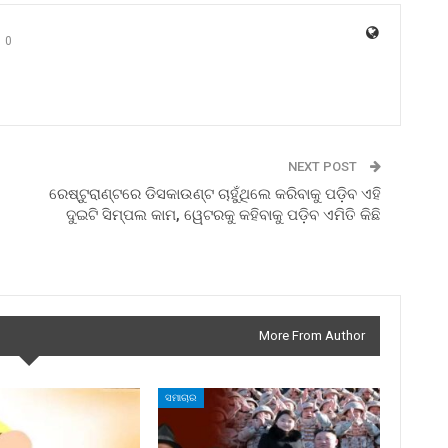
0
NEXT POST
ରେଷ୍ଟୁରାଣ୍ଟରେ ଡିସକାଉଣ୍ଟ ଚାହୁଁଥିଲେ କରିବାକୁ ପଡ଼ିବ ଏହି
ଦୁଇଟି ସିମ୍ପଲ କାମ, ୱେଟରକୁ କହିବାକୁ ପଡ଼ିବ ଏମିତି କିଛି
More From Author
ସମାଚାର