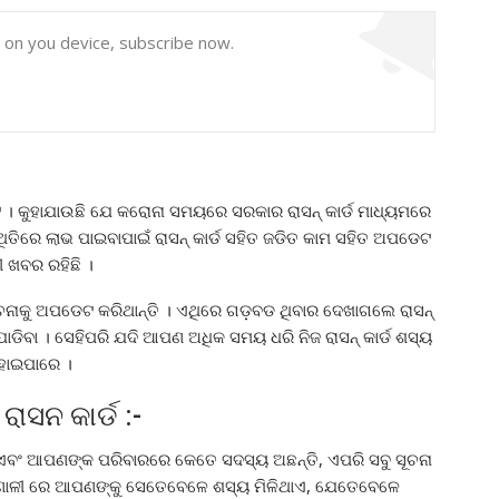
y on you device, subscribe now.
ଅଟେ । କୁହାଯାଉଛି ଯେ କରୋନା ସମୟରେ ସରକାର ରାସନ୍ କାର୍ଡ ମାଧ୍ୟମରେ
ତିରେ ଲାଭ ପାଇବାପାଇଁ ରାସନ୍ କାର୍ଡ ସହିତ ଜଡିତ କାମ ସହିତ ଅପଡେଟ
ରୀ ଖବର ରହିଛି ।
ଚନାକୁ ଅପଡେଟ କରିଥାନ୍ତି । ଏଥିରେ ଗଡ଼ବଡ ଥିବାର ଦେଖାଗଲେ ରାସନ୍
ଯୋଡିବା । ସେହିପରି ଯଦି ଆପଣ ଅଧିକ ସମୟ ଧରି ନିଜ ରାସନ୍ କାର୍ଡ ଶସ୍ୟ
 ହୋଇପାରେ ।
ସନ କାର୍ଡ :-
ଏବଂ ଆପଣଙ୍କ ପରିବାରରେ କେତେ ସଦସ୍ୟ ଅଛନ୍ତି, ଏପରି ସବୁ ସୂଚନା
ପ୍ରଣାଳୀ ରେ ଆପଣଙ୍କୁ ସେତେବେଳେ ଶସ୍ୟ ମିଳିଥାଏ, ଯେତେବେଳେ