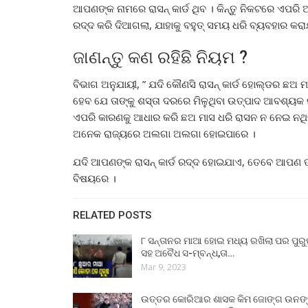
ଆପଣଙ୍କ ନାମରେ ରାସନ୍ କାର୍ଡ ଥିବ । କିନ୍ତୁ ନିକଟରେ ଏପରି ଅ
ରଦ୍ଦ କରି ଦିଆଗଲା, ଯାହାକୁ ବହୁତ୍ ସମୟ ଧରି ବ୍ୟବହାର କରା
ଜାଣନ୍ତୁ କଣ ରହିଛି ନିୟମ ?
ବିଭାଗ ଅନୁଯାୟୀ, ” ଯଦି କୌଣସି ରାସନ୍ କାର୍ଡ ହୋଲ୍ଡର ଛଅ 
ହେବ ଯେ ତାଙ୍କୁ ଶସ୍ତା ଦରରେ ମିଳୁଥିବା ଉତ୍ପାଦ ଆବଶ୍ୟକ ନାହ
ଏପରି କାରଣକୁ ଆଧାର କରି ଛଅ ମାସ ଧରି ରାସନ ନ ନେଇ ନଥିବା 
ଅନେକ ରାଜ୍ୟରେ ଅଲଗା ଅଲଗା ହୋଇପାରେ ।
ଯଦି ଆପଣଙ୍କ ରାସନ୍ କାର୍ଡ ରଦ୍ଦ ହୋଇଯାଏ, ତେବେ ଆପଣ ତାକ
ବିଷୟରେ ।
RELATED POSTS
୮ ସନ୍ତାନର ମାଆ ହୋଇ ମଧ୍ୟ ରଖିଲା ପର ପୁର
ସହ ଅବୈଧ ସ-ମ୍ବନ୍ଧ,ତା…
Mar 9, 2023
ଉତ୍ତର କୋରିଆର ଶାସକ କିମ ଜୋଙ୍ଗ ଉନଙ