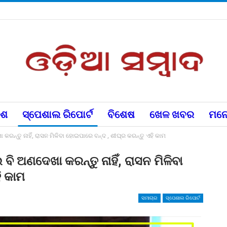
େଶ
ସ୍ପେଶାଲ ରିପୋର୍ଟ
ବିଶେଷ
ଖେଳ ଖବର
ମନୋ
ା କରନ୍ତୁ ନାହିଁ, ରାସନ ମିଳିବା ହୋଇପାରେ ବନ୍ଦ , ଶୀଘ୍ର କରନ୍ତୁ ଏହି କାମ
 ବି ଅଣଦେଖା କରନ୍ତୁ ନାହିଁ, ରାସନ ମିଳିବା
ି କାମ
ସମାଚାର
ସ୍ପେଶାଲ ରିପୋର୍ଟ