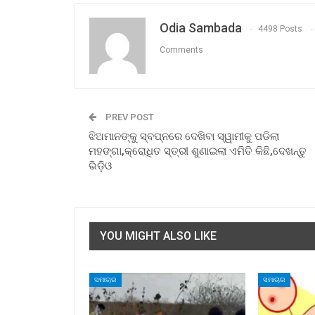
Odia Sambada
4498 Posts
Comments
PREV POST
ଝିଅମାନଙ୍କୁ ସ୍ବପ୍ନରେ ଦେଖିବା ସ୍ୱାମୀକୁ ପଡିଲା
ମହଙ୍ଗା,କ୍ରୋଧିତ ସ୍ତ୍ରୀ ଶୁଣାଇଲା ଏମିତି କିଛି,ଦେଖନ୍ତୁ
ଭିଡ଼ିଓ
YOU MIGHT ALSO LIKE
ସମାଚାର
ସମାଚାର