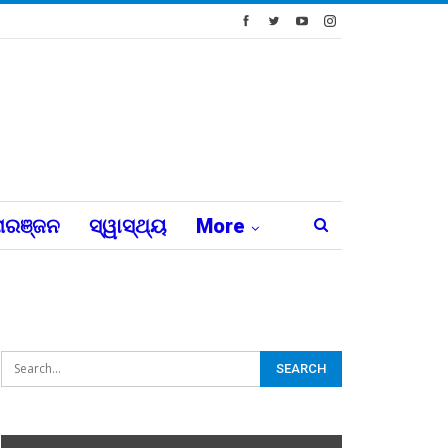
ରଞ୍ଜନ
ସ୍ୱାସ୍ଥ୍ୟ
More