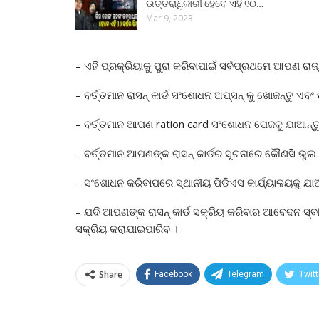
ଉତ୍ତରାଧିକାରୀ ହେବେ ଏହି ୧୦…
Mar 9, 2023
– ଏହି ପ୍ରକ୍ରିୟାକୁ ପୁରା କରିବାପାଇଁ ସର୍ବପ୍ରଥମେ ଆପଣ ରାଜ
– ବର୍ତ୍ତମାନ ରାସନ୍ କାର୍ଡ ସଂଶୋଧନ ଅପ୍ସନ୍ କୁ ଖୋଜନ୍ତୁ ଏବଂ
– ବର୍ତ୍ତମାନ ଆପଣ ration card ସଂଶୋଧନ ପେଜକୁ ଯାଆନ୍ତୁ 
– ବର୍ତ୍ତମାନ ଆପଣଙ୍କ ରାସନ୍ କାର୍ଡର ସୂଚନାରେ କୌଣସି ଭୁ
– ସଂଶୋଧନ କରିବାପରେ ସ୍ଥାନୀୟ ପିଡିଏସ କାର୍ଯ୍ୟାଳୟକୁ ଯାଆ
– ଯଦି ଆପଣଙ୍କ ରାସନ୍ କାର୍ଡ ସକ୍ରିୟ କରିବାର ଆବେଦନ ସ୍ବ
ସକ୍ରିୟ କରାଯାଇପାରିବ ।
Share
Facebook
Telegram
Twitt