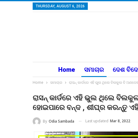
THURSDAY, AUGUST 6, 2026
Home
ସମାଚାର
ଦେଶ ବିଦ
Home
ସମାଚାର
ରାସନ୍ କାର୍ଡରେ ଏହି ଭୁଲ ଥିଲେ ବିଲକୁଲ ବି ଅଣଦେଖ
ରାସନ୍ କାର୍ଡରେ ଏହି ଭୁଲ ଥିଲେ ବିଲକୁଲ
ହୋଇପାରେ ବନ୍ଦ , ଶୀଘ୍ର କରନ୍ତୁ ଏହ
Last updated
Mar 8, 2022
By
Odia Sambada