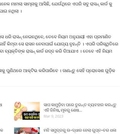
ନେକ ମାମଲା ସାମ୍ନାକୁ ଆସିଛି, ଯେଉଁଥିରେ ଏପରି ସବୁ ରାସନ୍ କାର୍ଡ କୁ
ଯାଇ ନଥିଲା ।
ମାସ ଧରି ରାସନ୍ ନେଇନଥିବେ, ତେବେ ନିୟମ ଅନୁଯାୟୀ ଏହା ପ୍ରମାଣିତ
ିଁ କିମ୍ବା ସେ ରାସନ ନେବାପାଇଁ ଯୋଗ୍ୟ ନୁହନ୍ତି । ଏପରି ପରିସ୍ଥିତିରେ
ବ୍ୟକ୍ତିଙ୍କ ରାସନ୍ କାର୍ଡ ରଦ୍ଦ କରି ଦିଆଯାଏ । ତେବେ ଏହି ନିୟମ
ୁ ପୁଣିଥରେ ଆକ୍ଟିଭ କରିପାରିବେ । ଜାଣନ୍ତୁ ସେହି ପ୍ରୋସେଶ ଗୁଡ଼ିକ
ୁଷ
ସାପ କାମୁଡ଼ିବା ପରେ ତୁରନ୍ତ ବ୍ୟବହାର କରନ୍ତୁ
ଏହି ଜିନିଷ, ମୂଳରୁ ଶେଷ…
Mar 9, 2023
୍କ
ମଝି ସମୁଦ୍ରରୁ ଉ-ଦ୍ଧାର ହେଲା ଗୁପ୍ତ-ଚର ଧଳା