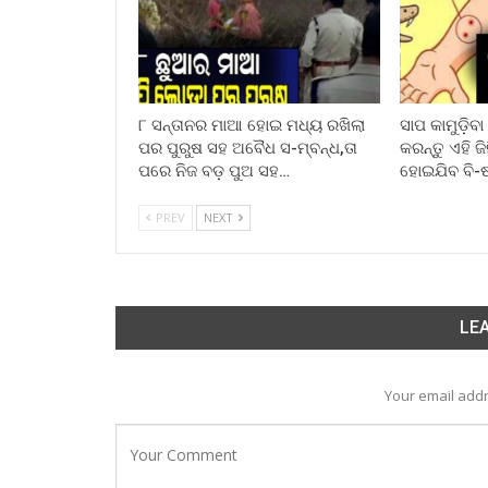
୮ ସନ୍ତାନର ମାଆ ହୋଇ ମଧ୍ୟ ରଖିଲା
ସାପ କାମୁଡ଼ିବ
ପର ପୁରୁଷ ସହ ଅବୈଧ ସ-ମ୍ବନ୍ଧ,ତା
କରନ୍ତୁ ଏହି ଜ
ପରେ ନିଜ ବଡ଼ ପୁଅ ସହ…
ହୋଇଯିବ ବି-
PREV
NEXT
LEA
Your email addr