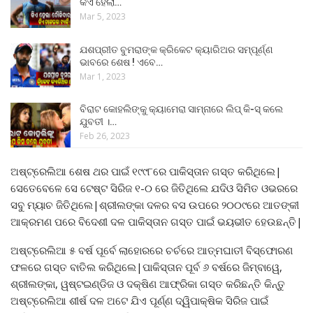
କିଏ ହେଲା…
Mar 5, 2023
ଯଶପ୍ରୀତ ବୁମରାଙ୍କ କ୍ରିକେଟ କ୍ୟାରିଅର ସମ୍ପୂର୍ଣ୍ଣ
ଭାବରେ ଶେଷ ! ଏବେ…
Mar 1, 2023
ବିରାଟ କୋହଲିଙ୍କୁ କ୍ୟାମେରା ସାମ୍ନାରେ ଲିପ୍ କି-ସ୍ କଲେ
ଯୁବତୀ ।…
Feb 26, 2023
ଅଷ୍ଟ୍ରେଲିଆ ଶେଷ ଥର ପାଇଁ ୧୯୯୮ରେ ପାକିସ୍ତାନ ଗସ୍ତ କରିଥିଲେ|
ସେତେବେଳେ ସେ ଟେଷ୍ଟ ସିରିଜ ୧-୦ ରେ ଜିତିଥିଲେ ଯଦିଓ ସିମିତ ଓଭରରେ
ସବୁ ମ୍ୟାଚ ଜିତିଥିଲେ|ଶ୍ରୀଲଙ୍କା ଦଳର ବସ ଉପରେ ୨୦୦୯ରେ ଆତଙ୍କୀ
ଆକ୍ରମଣ ପରେ ବିଦେଶୀ ଦଳ ପାକିସ୍ତାନ ଗସ୍ତ ପାଇଁ ଭୟଭୀତ ହେଉଛନ୍ତି|
ଅଷ୍ଟ୍ରେଲିଆ ୫ ବର୍ଷ ପୂର୍ବେ ଲାହୋରରେ ଚର୍ଚରେ ଆତ୍ମଘାତୀ ବିସ୍ଫୋରଣ
ଫଳରେ ଗସ୍ତ ବାତିଲ କରିଥିଲେ|ପାକିସ୍ତାନ ପୂର୍ବ ୬ ବର୍ଷରେ ଜିମ୍ବାୱେ,
ଶ୍ରୀଲଙ୍କା, ୱଷ୍ଟଇଣ୍ଡିଜ ଓ ଦକ୍ଷିଣ ଆଫ୍ରିକା ଗସ୍ତ କରିଛନ୍ତି କିନ୍ତୁ
ଅଷ୍ଟ୍ରେଲିଆ ଶୀର୍ଷ ଦଳ ଅଟେ ଯିଏ ପୂର୍ଣ୍ଣ ଦ୍ୱିପାକ୍ଷିକ ସିରିଜ ପାଇଁ