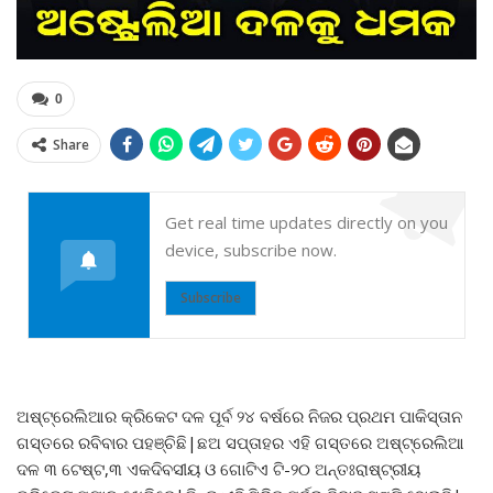
0
Share
Get real time updates directly on you
device, subscribe now.
Subscribe
ଅଷ୍ଟ୍ରେଲିଆର କ୍ରିକେଟ ଦଳ ପୂର୍ବ ୨୪ ବର୍ଷରେ ନିଜର ପ୍ରଥମ ପାକିସ୍ତାନ
ଗସ୍ତରେ ରବିବାର ପହଞ୍ଚିଛି|ଛଅ ସପ୍ତାହର ଏହି ଗସ୍ତରେ ଅଷ୍ଟ୍ରେଲିଆ
ଦଳ ୩ ଟେଷ୍ଟ,୩ ଏକଦିବସୀୟ ଓ ଗୋଟିଏ ଟି-୨୦ ଅନ୍ତଃରାଷ୍ଟ୍ରୀୟ