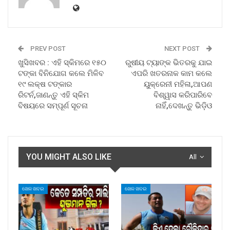
PREV POST
NEXT POST
ଖୁସିଖବର : ଏହି ସ୍କିମରେ ୧୫୦
ରୁଷୀୟ ଟ୍ୟାଙ୍କ ଭିତରକୁ ଯାଇ
ଟଙ୍କା ବିନିଯୋଗ କଲେ ମିଳିବ
ଏପରି ଖତରନାକ କାମ କଲେ
୧୯ ଲକ୍ଷ ଟଙ୍କାର
ୟୁକ୍ରେନୀ ମହିଳା,ଆପଣ
ରିଟର୍ନ,ଜାଣନ୍ତୁ ଏହି ସ୍କିମ
ବିଶ୍ୱାସ କରିପାରିବେ
ବିଷୟରେ ସମ୍ପୂର୍ଣ ସୂଚନା
ନାହିଁ,ଦେଖନ୍ତୁ ଭିଡ଼ିଓ
YOU MIGHT ALSO LIKE
All
ଖେଳ ଖବର
ଖେଳ ଖବର