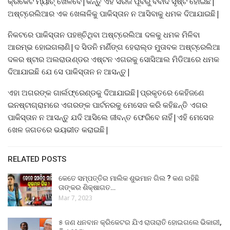
କ୍ରିକେଟ ମ୍ୟାଚ୍ ଖେଳିବେ|କିନ୍ତୁ ଏହି ସିରିଜ ପୂର୍ବରୁ ବିବାଦ ସୃଷ୍ଟି ହୋଇଛି|
ଅଷ୍ଟ୍ରେଲିଆର ଏକ ଖେଳାଳିକୁ ପାକିସ୍ତାନ ନ ଆସିବାକୁ ଧମକ ଦିଆଯାଇଛି|
ନିକଟରେ ପାକିସ୍ତାନ ପହଞ୍ଚିଥିବା ଅଷ୍ଟ୍ରେଲିଆ ଦଳକୁ ଧମକ ମିଳିବା
ଆରମ୍ଭ ହୋଇଗଲାଣି|ଦ ସିଡନି ମର୍ଣିଙ୍ଗ ହେରାଲ୍ଡ ମୁତାବକ ଅଷ୍ଟ୍ରେଲିଆ
ଦଳର ଷ୍ଟାର ଅଲରାଉଣ୍ଡର ଏଷ୍ଟନ ଏଗରକୁ ସୋସିଆଲ ମିଡିଆରେ ଧମକ
ଦିଆଯାଇଛି ଯେ ସେ ପାକିସ୍ତାନ ନ ଆସନ୍ତୁ|
ଏହା ଅଗରଙ୍କ ଗାର୍ଲଫ୍ରେଣ୍ଡକୁ ଦିଆଯାଇଛି|ପ୍ରକୃତରେ କେହିଜଣେ
ଇନଷ୍ଟାଗ୍ରାମରେ ଏଗରଙ୍କ ପାର୍ଟନରକୁ ମେସେଜ କରି କହିଛନ୍ତି ଏଗର
ପାକିସ୍ତାନ ନ ଆସନ୍ତୁ ଯଦି ଆସିଲେ ଜୀବନ୍ତ ଫେରିବେ ନାହିଁ|ଏହି ମେସେଜ
ଖେଳ ଜଗତରେ ଭୟଭୀତ କରାଇଛି|
RELATED POSTS
କେତେ ସମ୍ପତ୍ତିର ମାଲିକ ଶୁଭମାନ ଗିଲ ? କଣ ରହିଛି
ତାଙ୍କର ଶିକ୍ଷାଗତ…
Mar 7, 2023
୫ ଜଣ ଧନବାନ କ୍ରିକେଟର ଯିଏ ରାତାରାତି ହୋଇଗଲେ ଭିକାରୀ,