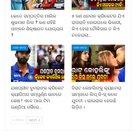
କେତେ ସମ୍ପତ୍ତିର ମାଲିକ
୫ ଜଣ ଧନବାନ କ୍ରିକେଟର ଯିଏ
ଶୁଭମାନ ଗିଲ ? କଣ ରହିଛି
ରାତାରାତି ହୋଇଗଲେ ଭିକାରୀ,
ତାଙ୍କର ଶିକ୍ଷାଗତ ଯୋଗ୍ୟତା
କିଏ ହେଲା ଚୌକିଦାର ତ କିଏ
?
ଚଳେଇଲା…
ଖେଳ ଖବର
ଖେଳ ଖବର
ଯଶପ୍ରୀତ ବୁମରାଙ୍କ କ୍ରିକେଟ
ବିରାଟ କୋହଲିଙ୍କୁ କ୍ୟାମେରା
କ୍ୟାରିଅର ସମ୍ପୂର୍ଣ୍ଣ ଭାବରେ
ସାମ୍ନାରେ ଲିପ୍ କି-ସ୍ କଲେ
ଶେଷ ! ଏବେ ଆଉ ଟିମ
ଯୁବତୀ । ଭାଇରାଲ ହେଉଛି
ଇଣ୍ଡିଆ ଜର୍ସିରେ…
ଭିଡ଼ିଓ ।
PREV
NEXT