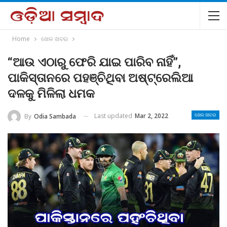
Home
ଖେଳ ଖବର
“ଆଉ ଏଠାରୁ ଫେରି ଯାଇ ପାରିବ ନାହିଁ”,
ପାକିସ୍ତାନରେ ପହଞ୍ଚିଥିବା ଅଷ୍ଟ୍ରେଲିଆ
ଦଳକୁ ମିଳିଲା ଧମକ
Last updated
Mar 2, 2022
By
Odia Sambada
ଖେଳ ଖବର