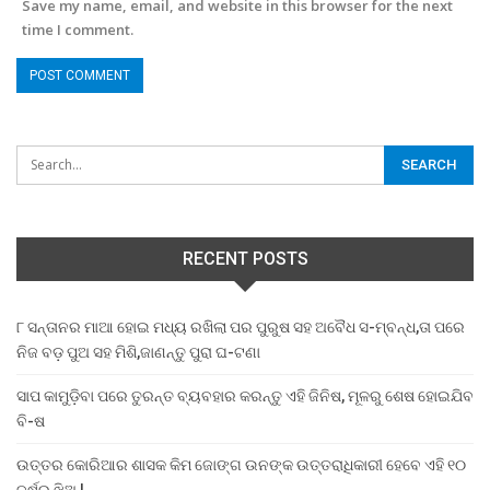
Save my name, email, and website in this browser for the next
time I comment.
RECENT POSTS
୮ ସନ୍ତାନର ମାଆ ହୋଇ ମଧ୍ୟ ରଖିଲା ପର ପୁରୁଷ ସହ ଅବୈଧ ସ-ମ୍ବନ୍ଧ,ତା ପରେ
ନିଜ ବଡ଼ ପୁଅ ସହ ମିଶି,ଜାଣନ୍ତୁ ପୁରା ଘ-ଟଣା
ସାପ କାମୁଡ଼ିବା ପରେ ତୁରନ୍ତ ବ୍ୟବହାର କରନ୍ତୁ ଏହି ଜିନିଷ, ମୂଳରୁ ଶେଷ ହୋଇଯିବ
ବି-ଷ
ଉତ୍ତର କୋରିଆର ଶାସକ କିମ ଜୋଙ୍ଗ ଉନଙ୍କ ଉତ୍ତରାଧିକାରୀ ହେବେ ଏହି ୧୦