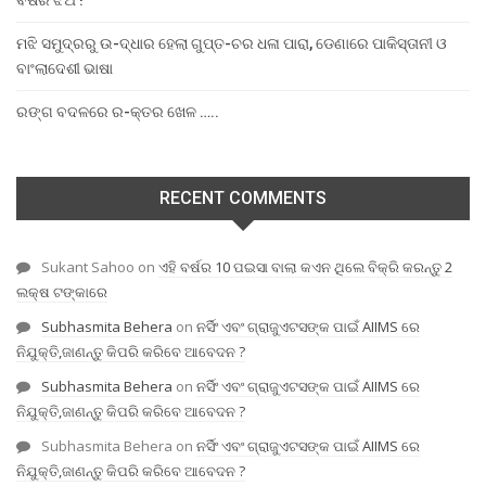
ବର୍ଷର ଝିଅ !
ମଝି ସମୁଦ୍ରରୁ ଉ-ଦ୍ଧାର ହେଲା ଗୁପ୍ତ-ଚର ଧଳା ପାରା, ଡେଣାରେ ପାକିସ୍ତାନୀ ଓ
ବାଂଲାଦେଶୀ ଭାଷା
ରଙ୍ଗ ବଦଳରେ ର-କ୍ତର ଖେଳ …..
RECENT COMMENTS
Sukant Sahoo
on
ଏହି ବର୍ଷର 10 ପଇସା ବାଲା କଏନ ଥିଲେ ବିକ୍ରି କରନ୍ତୁ 2
ଲକ୍ଷ ଟଙ୍କାରେ
Subhasmita Behera
on
ନର୍ସିଂ ଏବଂ ଗ୍ରାଜୁଏଟସଙ୍କ ପାଇଁ AIIMS ରେ
ନିଯୁକ୍ତି,ଜାଣନ୍ତୁ କିପରି କରିବେ ଆବେଦନ ?
Subhasmita Behera
on
ନର୍ସିଂ ଏବଂ ଗ୍ରାଜୁଏଟସଙ୍କ ପାଇଁ AIIMS ରେ
ନିଯୁକ୍ତି,ଜାଣନ୍ତୁ କିପରି କରିବେ ଆବେଦନ ?
Subhasmita Behera
on
ନର୍ସିଂ ଏବଂ ଗ୍ରାଜୁଏଟସଙ୍କ ପାଇଁ AIIMS ରେ
ନିଯୁକ୍ତି,ଜାଣନ୍ତୁ କିପରି କରିବେ ଆବେଦନ ?