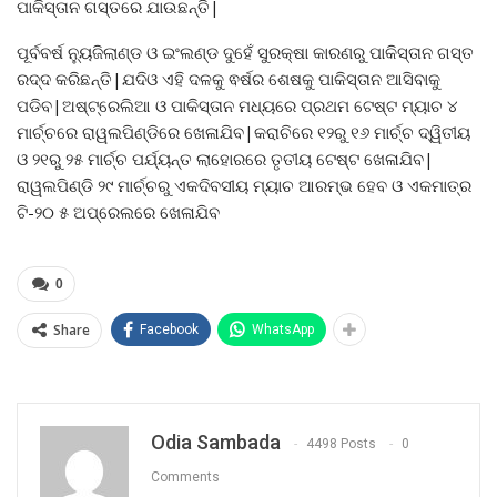
ପାକିସ୍ତାନ ଗସ୍ତରେ ଯାଉଛନ୍ତି|
ପୂର୍ବବର୍ଷ ନ୍ୟୁଜିଲାଣ୍ଡ ଓ ଇଂଲଣ୍ଡ ଦୁହେଁ ସୁରକ୍ଷା କାରଣରୁ ପାକିସ୍ତାନ ଗସ୍ତ
ରଦ୍ଦ କରିଛନ୍ତି|ଯଦିଓ ଏହି ଦଳକୁ ଵର୍ଷର ଶେଷକୁ ପାକିସ୍ତାନ ଆସିବାକୁ
ପଡିବ|ଅଷ୍ଟ୍ରେଲିଆ ଓ ପାକିସ୍ତାନ ମଧ୍ୟରେ ପ୍ରଥମ ଟେଷ୍ଟ ମ୍ୟାଚ ୪
ମାର୍ଚ୍ଚରେ ରାୱଲପିଣ୍ଡିରେ ଖେଳାଯିବ|କରାଚିରେ ୧୨ରୁ ୧୬ ମାର୍ଚ୍ଚ ଦ୍ୱିତୀୟ
ଓ ୨୧ରୁ ୨୫ ମାର୍ଚ୍ଚ ପର୍ଯ୍ୟନ୍ତ ଲାହୋରରେ ତୃତୀୟ ଟେଷ୍ଟ ଖେଳାଯିବ|
ରାୱଲପିଣ୍ଡି ୨୯ ମାର୍ଚ୍ଚରୁ ଏକଦିବସୀୟ ମ୍ୟାଚ ଆରମ୍ଭ ହେବ ଓ ଏକମାତ୍ର
ଟି-୨୦ ୫ ଅପ୍ରେଲରେ ଖେଳାଯିବ
0
Share
Facebook
WhatsApp
Odia Sambada
4498 Posts
0
Comments