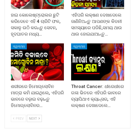
ହାଇ କୋଲେଷ୍ଟ୍ରୋଲର ଛୁଟି
ଏହିପରି ଲକ୍ଷଣ ଦେଖାଦେଲେ
କରିଦେବେ ଏହି 4 ଚାରିଟି ଫଳ,
ଜାଣିନିଅନ୍ତୁ ଆପଣଙ୍କ କିଡନୀ
ସକାଳୁ ଉଠି କରନ୍ତୁ ସେବନ,
ସମସ୍ୟାରେ ପଡିଛି,ସମୟ ଥାଉ
ହୃଦଘାତର ମଧ୍ୟ…
ଥାଉ ହୋଇଯାଆନ୍ତୁ…
ସ୍ୱାସ୍ଥ୍ୟ
ସ୍ୱାସ୍ଥ୍ୟ
ଶରୀରରେ ହିମୋଗ୍ଲୋବିନ
Throat Cancer: ଧୀରେଧୀରେ
ମାତ୍ରା କମି ଯାଇଥିଲେ, ଏହିପରି
ଗଳା ଭିତରେ ଏହିପରି ଭାବରେ
ଭାବରେ ବଢ଼ାଇ ବଢ଼ାନ୍ତୁ
ବ୍ୟାପିଥାଏ କ୍ୟାନ୍ସର, ଏହି
ହିମୋଗ୍ଲୋବିନର…
ଲକ୍ଷଣ ଦେଖାଦେଲେ…
PREV
NEXT