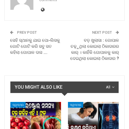
Comments
PREV POST
NEXT POST
ସେହି ସ୍ଥାନକୁ ଯାଇ ପୋ-ଲିସକୁ
ବଡ଼ ଖୁଲାସା : ଗୋପାଳ
ଗୋଟି ଗୋଟି କରି ସବୁ ସତ
ଚଢ଼ୁଥିଲା କୋଇଲା ଠିକାଦାରର
କହିଲା ଗୋପାଳ ଦାସ ….
କାର୍ । କାହିଁକି ଗୋପାଳକୁ କାର୍
ଦେଇଥିଲା କୋଇଲା ଠିକାଦାର ?
YOU MIGHT ALSO LIKE
All
ସ୍ୱାସ୍ଥ୍ୟ
ସ୍ୱାସ୍ଥ୍ୟ