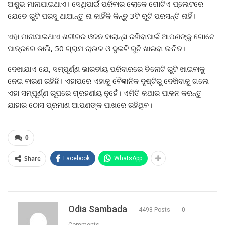
ଅଶୁଭ ମାନାଯାଇଥାଏ। ସେଥିପାଇଁ ପରିବାର ଲୋକେ ଗୋଟିଏ ପ୍ଲେଟରେ
ଯେତେ ରୁଟି ପରସୁ ଥାଆନ୍ତୁ ନା କାହିଁକି କିନ୍ତୁ 3ଟି ରୁଟି ପରସନ୍ତି ନାହିଁ।
ଏହା ମାନାଯାଇଥାଏ ଶରୀରର ଓଜନ ବାଲାନ୍ସ ରଖିବାପାଇଁ ଆପଣଙ୍କୁ ଗୋଟେ
ପାତ୍ରରେ ଡାଲି, 50 ଗ୍ରାମ ଚାଉଳ ଓ ଦୁଇଟି ରୁଟି ଖାଇବା ଉଚିତ।
ଦେଖାଯାଏ ଯେ, ସମ୍ପୂର୍ଣ୍ଣ ଭାରତୀୟ ପରିବାରରେ ତିନୋଟି ରୁଟି ଖାଇବାକୁ
ନେଇ ବାରଣ ରହିଛି। ଏହାପରେ ଏହାକୁ ବୈଜ୍ଞାନିକ ଦୃଷ୍ଟିରୁ ଦେଖିବାକୁ ଗଲେ
ଏହା ସମ୍ପୂର୍ଣ୍ଣ ରୂପରେ ଗ୍ରହଣୀୟ ନୁହେଁ। ଏମିତି କଥାର ପାଳନ କରନ୍ତୁ
ଯାହାର ଠୋସ ପ୍ରମାଣ ଆପଣଙ୍କ ପାଖରେ ରହିଥିବ।
0
Share
Facebook
WhatsApp
Odia Sambada
4498 Posts
0