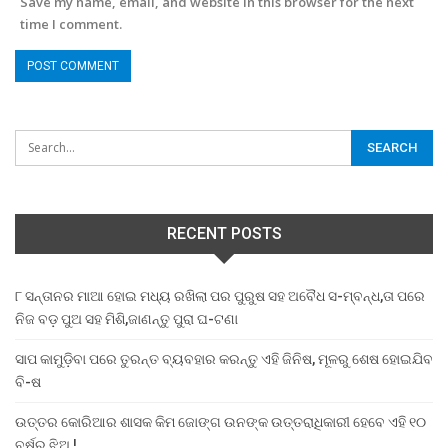
Save my name, email, and website in this browser for the next
time I comment.
RECENT POSTS
୮ ସନ୍ତାନର ମାଆ ହୋଇ ମଧ୍ୟ ରଖିଲା ପର ପୁରୁଷ ସହ ଅବୈଧ ସ-ମ୍ବନ୍ଧ,ତା ପରେ
ନିଜ ବଡ଼ ପୁଅ ସହ ମିଶି,ଜାଣନ୍ତୁ ପୁରା ଘ-ଟଣା
ସାପ କାମୁଡ଼ିବା ପରେ ତୁରନ୍ତ ବ୍ୟବହାର କରନ୍ତୁ ଏହି ଜିନିଷ, ମୂଳରୁ ଶେଷ ହୋଇଯିବ
ବି-ଷ
ଉତ୍ତର କୋରିଆର ଶାସକ କିମ ଜୋଙ୍ଗ ଉନଙ୍କ ଉତ୍ତରାଧିକାରୀ ହେବେ ଏହି ୧୦
ବର୍ଷର ଝିଅ !