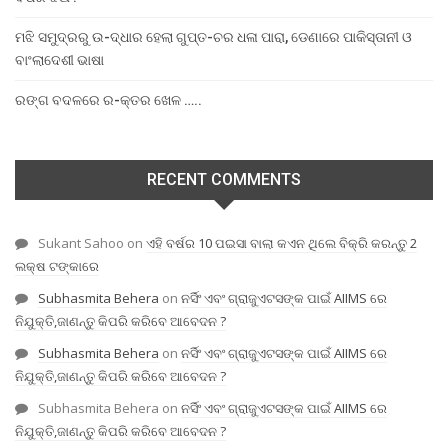
ମଝି ସମୁଦ୍ରରୁ ଉ-ଦ୍ଧାର ହେଲା ଗୁପ୍ତ-ଚର ଧଳା ପାରା, ଡେଣାରେ ପାକିସ୍ତାନୀ ଓ
ବାଂଲାଦେଶୀ ଭାଷା
ରଙ୍ଗ ବଦଳରେ ର-କ୍ତର ଖେଳ …..
RECENT COMMENTS
Sukant Sahoo
on
ଏହି ବର୍ଷର 10 ପଇସା ବାଲା କଏନ ଥିଲେ ବିକ୍ରି କରନ୍ତୁ 2
ଲକ୍ଷ ଟଙ୍କାରେ
Subhasmita Behera
on
ନର୍ସିଂ ଏବଂ ଗ୍ରାଜୁଏଟସଙ୍କ ପାଇଁ AIIMS ରେ
ନିଯୁକ୍ତି,ଜାଣନ୍ତୁ କିପରି କରିବେ ଆବେଦନ ?
Subhasmita Behera
on
ନର୍ସିଂ ଏବଂ ଗ୍ରାଜୁଏଟସଙ୍କ ପାଇଁ AIIMS ରେ
ନିଯୁକ୍ତି,ଜାଣନ୍ତୁ କିପରି କରିବେ ଆବେଦନ ?
Subhasmita Behera
on
ନର୍ସିଂ ଏବଂ ଗ୍ରାଜୁଏଟସଙ୍କ ପାଇଁ AIIMS ରେ
ନିଯୁକ୍ତି,ଜାଣନ୍ତୁ କିପରି କରିବେ ଆବେଦନ ?