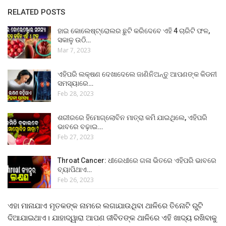
RELATED POSTS
ହାଇ କୋଲେଷ୍ଟ୍ରୋଲର ଛୁଟି କରିଦେବେ ଏହି 4 ଚାରିଟି ଫଳ,
ସକାଳୁ ଉଠି…
Mar 7, 2023
ଏହିପରି ଲକ୍ଷଣ ଦେଖାଦେଲେ ଜାଣିନିଅନ୍ତୁ ଆପଣଙ୍କ କିଡନୀ
ସମସ୍ୟାରେ…
Feb 28, 2023
ଶରୀରରେ ହିମୋଗ୍ଲୋବିନ ମାତ୍ରା କମି ଯାଇଥିଲେ, ଏହିପରି
ଭାବରେ ବଢ଼ାଇ…
Feb 27, 2023
Throat Cancer: ଧୀରେଧୀରେ ଗଳା ଭିତରେ ଏହିପରି ଭାବରେ
ବ୍ୟାପିଥାଏ…
Feb 26, 2023
ଏହା ମାନାଯାଏ ମୃତକଙ୍କ ନାମରେ ଲଗାଯାଉଥିବା ଥାଳିରେ ତିନୋଟି ରୁଟି
ଦିଆଯାଇଥାଏ। ଯାହାଦ୍ୱାରା ଆପଣ ଜୀବିତଙ୍କ ଥାଳିରେ ଏହି ଖାଦ୍ୟ ରଖିବାକୁ