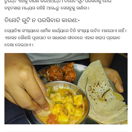
ତୁରନ୍ତ ଏହାକୁ ବାରଣ କରିଥାଆନ୍ତି। ତିନୋଟି ରୁଟି ପରସିବାକୁ ନେଇ
ବହୁତସାରା ମାନ୍ୟତା ରହିଛି ଆସନ୍ତୁ ସେସବୁକୁ ଜାଣିବା।
ତିନୋଟି ରୁଟି ନ ପରସିବାର କାରଣ:-
ଜ୍ୟୋତିଷ ସଂଖ୍ୟାରେ ଧାର୍ମିକ କାର୍ଯ୍ୟରେ ତିନି ସଂଖ୍ୟା ଉଚିତ ମାନାଯାଏ ନାହିଁ।
ଏହାସହ କୌଣସି ପୂଜାପାଠ ବା ସାଧାରଣ ଜୀବନରେ ଏହାର ଖରାପ ପ୍ରଭାବ
ଦେଖା ଦେଇଥାଏ।