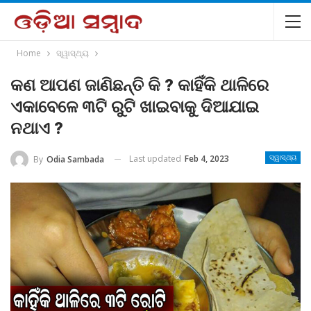
Home
ସ୍ୱାସ୍ଥ୍ୟ
କଣ ଆପଣ ଜାଣିଛନ୍ତି କି ? କାହିଁକି ଥାଳିରେ
ଏକାବେଳେ ୩ଟି ରୁଟି ଖାଇବାକୁ ଦିଆଯାଇ
ନଥାଏ ?
Last updated
Feb 4, 2023
By
Odia Sambada
ସ୍ୱାସ୍ଥ୍ୟ