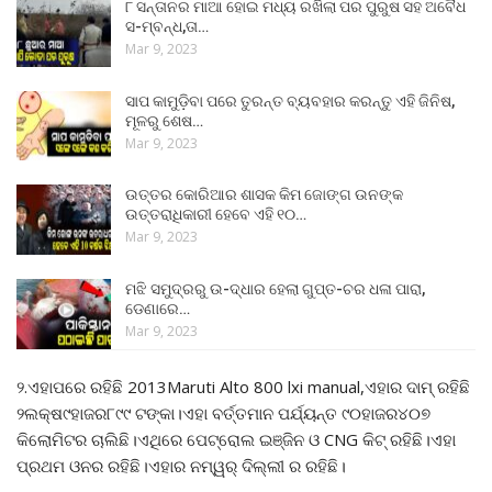
୮ ସନ୍ତାନର ମାଆ ହୋଇ ମଧ୍ୟ ରଖିଲା ପର ପୁରୁଷ ସହ ଅବୈଧ
ସ-ମ୍ବନ୍ଧ,ତା…
Mar 9, 2023
ସାପ କାମୁଡ଼ିବା ପରେ ତୁରନ୍ତ ବ୍ୟବହାର କରନ୍ତୁ ଏହି ଜିନିଷ,
ମୂଳରୁ ଶେଷ…
Mar 9, 2023
ଉତ୍ତର କୋରିଆର ଶାସକ କିମ ଜୋଙ୍ଗ ଉନଙ୍କ
ଉତ୍ତରାଧିକାରୀ ହେବେ ଏହି ୧୦…
Mar 9, 2023
ମଝି ସମୁଦ୍ରରୁ ଉ-ଦ୍ଧାର ହେଲା ଗୁପ୍ତ-ଚର ଧଳା ପାରା,
ଡେଣାରେ…
Mar 9, 2023
୨.ଏହାପରେ ରହିଛି 2013Maruti Alto 800 lxi manual,ଏହାର ଦାମ୍ ରହିଛି
୨ଲକ୍ଷ୯ହାଜର୮୯୯ ଟଙ୍କା।ଏହା ବର୍ତ୍ତମାନ ପର୍ଯ୍ୟନ୍ତ ୯୦ହାଜର୪୦୭
କିଲୋମିଟର ଚାଲିଛି।ଏଥିରେ ପେଟ୍ରୋଲ ଇଞ୍ଜିନ ଓ CNG କିଟ୍ ରହିଛି।ଏହା
ପ୍ରଥମ ଓନର ରହିଛି।ଏହାର ନମ୍ୱର୍ ଦିଲ୍ଲୀ ର ରହିଛି।