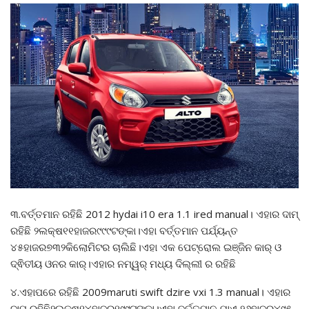
୩.ବର୍ତ୍ତମାନ ରହିଛି 2012 hydai i10 era 1.1 ired manual। ଏହାର ଦାମ୍
ରହିଛି ୨ଲକ୍ଷ୧୧ହାଜର୯୯୯ଟଙ୍କା।ଏହା ବର୍ତ୍ତମାନ ପର୍ଯ୍ୟନ୍ତ
୪୫ହାଜର୭୩୨କିଲୋମିଟର ଚାଲିଛି।ଏହା ଏକ ପେଟ୍ରୋଲ ଇଞ୍ଜିନ କାର୍ ଓ
ଦ୍ଵିତୀୟ ଓନର କାର୍।ଏହାର ନମ୍ୱର୍ ମଧ୍ୟ ଦିଲ୍ଲୀ ର ରହିଛି
୪.ଏହାପରେ ରହିଛି 2009maruti swift dzire vxi 1.3 manual। ଏହାର
ଦାମ୍ ରହିଛି୨ଲକ୍ଷ୧୪ହାଜର୧୯୯ଟଙ୍କା।ଏହା ବର୍ତ୍ତମାନ ଯାଏ ୨୬ହାଜର୪୯୫