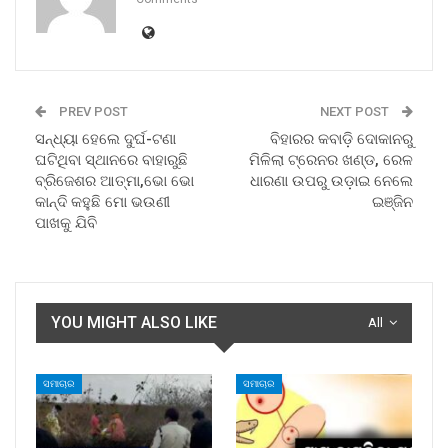
PREV POST
NEXT POST
ସନ୍ଧ୍ୟା ହେଲେ ଦୁର୍ଘ-ଟଣା
ବିହାରର କବାଡ଼ି ଦୋକାନରୁ
ଘଟିଥିବା ସ୍ଥାନରେ ବାହାରୁଛି
ମିଳିଲା ଟ୍ରେନର ଖଣ୍ଡ, ରେଳ
ବ୍ରିଜେଶର ଆତ୍ମା,ଭୋ ଭୋ
ଧାରଣା ଉପରୁ ଉଡ଼ାଇ ନେଲେ
କାନ୍ଦି କହୁଛି ମୋ ଭଉଣୀ
ଇଞ୍ଜିନ
ପାଖକୁ ଯିବି
YOU MIGHT ALSO LIKE
All
ସମାଚାର
ସମାଚାର