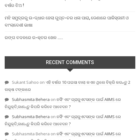
ବର୍ଷର ଝିଅ !
ମଝି ସମୁଦ୍ରରୁ ଉ-ଦ୍ଧାର ହେଲା ଗୁପ୍ତ-ଚର ଧଳା ପାରା, ଡେଣାରେ ପାକିସ୍ତାନୀ ଓ
ବାଂଲାଦେଶୀ ଭାଷା
ରଙ୍ଗ ବଦଳରେ ର-କ୍ତର ଖେଳ …..
RECENT COMMENTS
Sukant Sahoo
on
ଏହି ବର୍ଷର 10 ପଇସା ବାଲା କଏନ ଥିଲେ ବିକ୍ରି କରନ୍ତୁ 2
ଲକ୍ଷ ଟଙ୍କାରେ
Subhasmita Behera
on
ନର୍ସିଂ ଏବଂ ଗ୍ରାଜୁଏଟସଙ୍କ ପାଇଁ AIIMS ରେ
ନିଯୁକ୍ତି,ଜାଣନ୍ତୁ କିପରି କରିବେ ଆବେଦନ ?
Subhasmita Behera
on
ନର୍ସିଂ ଏବଂ ଗ୍ରାଜୁଏଟସଙ୍କ ପାଇଁ AIIMS ରେ
ନିଯୁକ୍ତି,ଜାଣନ୍ତୁ କିପରି କରିବେ ଆବେଦନ ?
Subhasmita Behera
on
ନର୍ସିଂ ଏବଂ ଗ୍ରାଜୁଏଟସଙ୍କ ପାଇଁ AIIMS ରେ