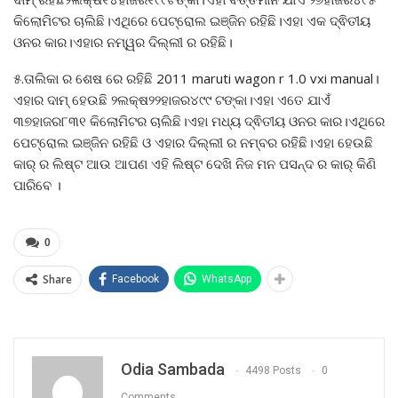
କିଲୋମିଟର ଚାଲିଛି।ଏଥିରେ ପେଟ୍ରୋଲ ଇଞ୍ଜିନ ରହିଛି।ଏହା ଏକ ଦ୍ଵିତୀୟ
ଓନର କାର।ଏହାର ନମ୍ୱର ଦିଲ୍ଲୀ ର ରହିଛି।
୫.ତାଲିକା ର ଶେଷ ରେ ରହିଛି 2011 maruti wagon r 1.0 vxi manual।
ଏହାର ଦାମ୍ ହେଉଛି ୨ଲକ୍ଷ୨୨ହାଜର୪୯୯ ଟଙ୍କା।ଏହା ଏତେ ଯାଏଁ
୩୭ହାଜର୮୩୧ କିଲୋମିଟର ଚାଲିଛି।ଏହା ମଧ୍ୟ ଦ୍ଵିତୀୟ ଓନର କାର।ଏଥିରେ
ପେଟ୍ରୋଲ ଇଞ୍ଜିନ ରହିଛି ଓ ଏହାର ଦିଲ୍ଲୀ ର ନମ୍ବର ରହିଛି।ଏହା ହେଉଛି
କାର୍ ର ଲିଷ୍ଟ ଆଉ ଆପଣ ଏହି ଲିଷ୍ଟ ଦେଖି ନିଜ ମନ ପସନ୍ଦ ର କାର୍ କିଣି
ପାରିବେ ।
0
Share
Facebook
WhatsApp
Odia Sambada
4498 Posts
0
Comments