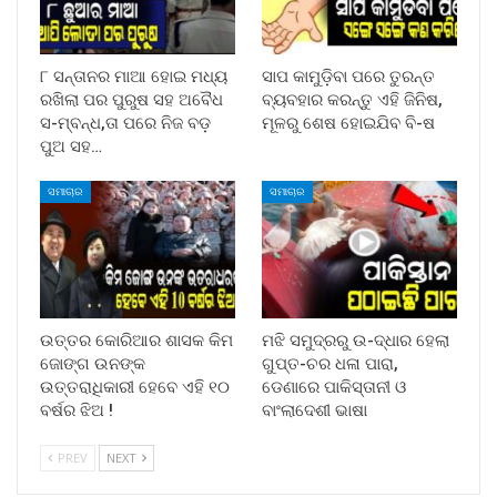
୮ ସନ୍ତାନର ମାଆ ହୋଇ ମଧ୍ୟ
ସାପ କାମୁଡ଼ିବା ପରେ ତୁରନ୍ତ
ରଖିଲା ପର ପୁରୁଷ ସହ ଅବୈଧ
ବ୍ୟବହାର କରନ୍ତୁ ଏହି ଜିନିଷ,
ସ-ମ୍ବନ୍ଧ,ତା ପରେ ନିଜ ବଡ଼
ମୂଳରୁ ଶେଷ ହୋଇଯିବ ବି-ଷ
ପୁଅ ସହ…
ସମାଚାର
ସମାଚାର
ଉତ୍ତର କୋରିଆର ଶାସକ କିମ
ମଝି ସମୁଦ୍ରରୁ ଉ-ଦ୍ଧାର ହେଲା
ଜୋଙ୍ଗ ଉନଙ୍କ
ଗୁପ୍ତ-ଚର ଧଳା ପାରା,
ଉତ୍ତରାଧିକାରୀ ହେବେ ଏହି ୧୦
ଡେଣାରେ ପାକିସ୍ତାନୀ ଓ
ବର୍ଷର ଝିଅ !
ବାଂଲାଦେଶୀ ଭାଷା
PREV
NEXT