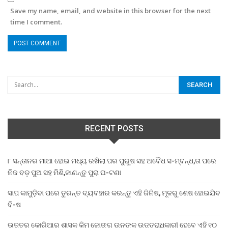
Save my name, email, and website in this browser for the next
time I comment.
RECENT POSTS
୮ ସନ୍ତାନର ମାଆ ହୋଇ ମଧ୍ୟ ରଖିଲା ପର ପୁରୁଷ ସହ ଅବୈଧ ସ-ମ୍ବନ୍ଧ,ତା ପରେ
ନିଜ ବଡ଼ ପୁଅ ସହ ମିଶି,ଜାଣନ୍ତୁ ପୁରା ଘ-ଟଣା
ସାପ କାମୁଡ଼ିବା ପରେ ତୁରନ୍ତ ବ୍ୟବହାର କରନ୍ତୁ ଏହି ଜିନିଷ, ମୂଳରୁ ଶେଷ ହୋଇଯିବ
ବି-ଷ
ଉତ୍ତର କୋରିଆର ଶାସକ କିମ ଜୋଙ୍ଗ ଉନଙ୍କ ଉତ୍ତରାଧିକାରୀ ହେବେ ଏହି ୧୦