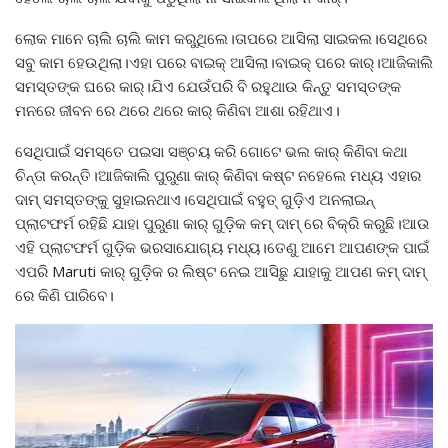
ଲୋକ ମାନେ ଚାଲି ଚାଲି କାମ କରୁଥିଲେ।ତାପରେ ଆସିଲା ସାଇକଲ।ସେଥିରେ
ସବୁ କାମ ହେଉଥିଲା।ଏହା ପରେ ବାଇକ୍ ଆସିଲା।ବାଇକ୍ ପରେ କାର୍।ଆଜିକାଲି
ସମସ୍ତଙ୍କ ଘରେ କାର୍।ଯିଏ ଯେଉଁପରି ବି ରହୁଥାଉ କିନ୍ତୁ ସମସ୍ତଙ୍କ
ମନରେ ଜୀବନ ରେ ଥରେ ଥରେ କାର୍ କିଣିବା ଆଶା ରହିଥାଏ।
ସେଥିପାଇଁ ସମସ୍ତେ ପଇସା ସଞ୍ଚୟ କରି ଗୋଟେ ଭଲ କାର୍ କିଣିବା କଥା
ଚିନ୍ତା କରନ୍ତି।ଆଜିକାଲି ପୁରୁଣା କାର୍ କିଣିବା କଷ୍ଟ ନହେଲେ ମଧ୍ୟ ଏହାର
ଦାମ୍ ସମସ୍ତଙ୍କୁ ସୁହାଇନଥାଏ।ସେଥିପାଇଁ ବହୁତ୍ ଗୁଡ଼ିଏ ଅନଲାଇନ୍
ପ୍ଲାଟଫର୍ମ ରହିଛି ଯାହା ପୁରୁଣା କାର୍ ଗୁଡ଼ିକ କମ୍ ଦାମ୍ ରେ ବିକ୍ରି କରୁଛି।ଆଉ
ଏହି ପ୍ଲାଟଫର୍ମ ଗୁଡ଼ିକ ଭରସାଯୋଗ୍ୟ ମଧ୍ୟ।ତେଣୁ ଆମେ ଆପଣଙ୍କ ପାଇଁ
ଏପରି Maruti କାର୍ ଗୁଡ଼ିକ ର ଲିଷ୍ଟ ନେଇ ଆସିଛୁ ଯାହାକୁ ଆପଣ କମ୍ ଦାମ୍
ରେ କିଣି ପାରିବେ।