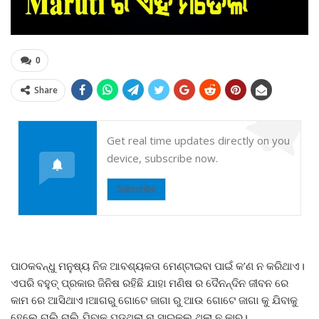
0
Share
Get real time updates directly on you
device, subscribe now.
Subscribe
ପାଠକବନ୍ଧୁ ମନୁଷ୍ୟ ନିଜ ଆବଶ୍ୟକତା ମେଣ୍ଟାଇବା ପାଇଁ କ’ଣ ନ କରିଥାଏ।
ଏପରି ବହୁତ୍ ପ୍ରକାର ଜିନିଷ ରହିଛି ଯାହା ମଣିଷ ର ଦୈନନ୍ଦିନ ଜୀବନ ରେ
କାମ ରେ ଆସିଥାଏ।ଆଗରୁ ଗୋଟେ ଜାଗା ରୁ ଆଉ ଗୋଟେ ଜାଗା କୁ ଯିବାକୁ
ହେଲେ ଚାଲି ଚାଲି ଯିବାକୁ ପଡୁଥିଲା ନା ସାଇକଲ ଥିଲା ନ କାର୍।