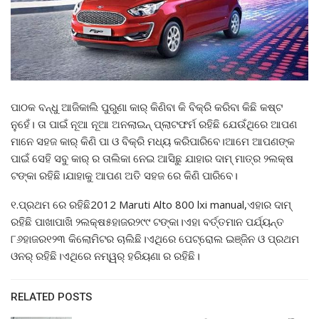
ପାଠକ ବନ୍ଧୁ ଆଜିକାଲି ପୁରୁଣା କାର୍ କିଣିବା କି ବିକ୍ରି କରିବା କିଛି କଷ୍ଟ
ନୁହେଁ। ତା ପାଇଁ ନୂଆ ନୂଆ ଅନଲାଇନ୍ ପ୍ଲାଟଫର୍ମ ରହିଛି ଯେଉଁଥିରେ ଆପଣ
ମାନେ ସହଜ କାର୍ କିଣି ପା ଓ ବିକ୍ରି ମଧ୍ୟ କରିପାରିବେ।ଆମେ ଆପଣଙ୍କ
ପାଇଁ ସେହି ସବୁ କାର୍ ର ତାଲିକା ନେଇ ଆସିଛୁ ଯାହାର ଦାମ୍ ମାତ୍ର ୨ଲକ୍ଷ
ଟଙ୍କା ରହିଛି।ଯାହାକୁ ଆପଣ ଅତି ସହଜ ରେ କିଣି ପାରିବେ।
୧.ପ୍ରଥମ ରେ ରହିଛି2012 Maruti Alto 800 lxi manual,ଏହାର ଦାମ୍
ରହିଛି ପାଖାପାଖି ୨ଲକ୍ଷ୫ହାଜର୨୯୯ ଟଙ୍କା।ଏହା ବର୍ତ୍ତମାନ ପର୍ଯ୍ୟନ୍ତ
୮୬ହାଜର୧୨୩ କିଲୋମିଟର ଚାଲିଛି।ଏଥିରେ ପେଟ୍ରୋଲ ଇଞ୍ଜିନ ଓ ପ୍ରଥମ
ଓନର୍ ରହିଛି।ଏଥିରେ ନମ୍ୱର୍ ହରିୟଣା ର ରହିଛି।
RELATED POSTS