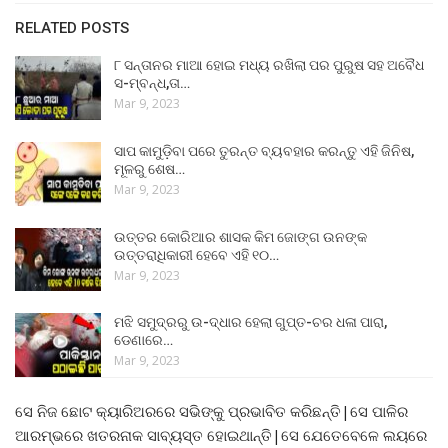
RELATED POSTS
୮ ସନ୍ତାନର ମାଆ ହୋଇ ମଧ୍ୟ ରଖିଲା ପର ପୁରୁଷ ସହ ଅବୈଧ
ସ-ମ୍ବନ୍ଧ,ତା…
Mar 9, 2023
ସାପ କାମୁଡ଼ିବା ପରେ ତୁରନ୍ତ ବ୍ୟବହାର କରନ୍ତୁ ଏହି ଜିନିଷ,
ମୂଳରୁ ଶେଷ…
Mar 9, 2023
ଉତ୍ତର କୋରିଆର ଶାସକ କିମ ଜୋଙ୍ଗ ଉନଙ୍କ
ଉତ୍ତରାଧିକାରୀ ହେବେ ଏହି ୧୦…
Mar 9, 2023
ମଝି ସମୁଦ୍ରରୁ ଉ-ଦ୍ଧାର ହେଲା ଗୁପ୍ତ-ଚର ଧଳା ପାରା,
ଡେଣାରେ…
Mar 9, 2023
ସେ ନିଜ ଛୋଟ କ୍ୟାରିଅରରେ ସଭିଙ୍କୁ ପ୍ରଭାବିତ କରିଛନ୍ତି|ସେ ପାଳିର
ଆରମ୍ଭରେ ଖତରନାକ ସାବ୍ୟସ୍ତ ହୋଇଥାନ୍ତି|ସେ ଯେତେବେଳେ ଲୟରେ