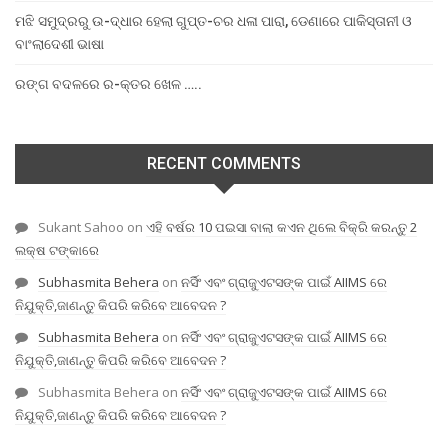
ମଝି ସମୁଦ୍ରରୁ ଉ-ଦ୍ଧାର ହେଲା ଗୁପ୍ତ-ଚର ଧଳା ପାରା, ଡେଣାରେ ପାକିସ୍ତାନୀ ଓ
ବାଂଲାଦେଶୀ ଭାଷା
ରଙ୍ଗ ବଦଳରେ ର-କ୍ତର ଖେଳ …..
RECENT COMMENTS
Sukant Sahoo
on
ଏହି ବର୍ଷର 10 ପଇସା ବାଲା କଏନ ଥିଲେ ବିକ୍ରି କରନ୍ତୁ 2
ଲକ୍ଷ ଟଙ୍କାରେ
Subhasmita Behera
on
ନର୍ସିଂ ଏବଂ ଗ୍ରାଜୁଏଟସଙ୍କ ପାଇଁ AIIMS ରେ
ନିଯୁକ୍ତି,ଜାଣନ୍ତୁ କିପରି କରିବେ ଆବେଦନ ?
Subhasmita Behera
on
ନର୍ସିଂ ଏବଂ ଗ୍ରାଜୁଏଟସଙ୍କ ପାଇଁ AIIMS ରେ
ନିଯୁକ୍ତି,ଜାଣନ୍ତୁ କିପରି କରିବେ ଆବେଦନ ?
Subhasmita Behera
on
ନର୍ସିଂ ଏବଂ ଗ୍ରାଜୁଏଟସଙ୍କ ପାଇଁ AIIMS ରେ
ନିଯୁକ୍ତି,ଜାଣନ୍ତୁ କିପରି କରିବେ ଆବେଦନ ?