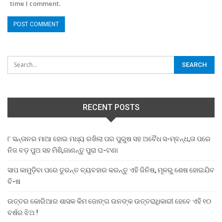
time I comment.
RECENT POSTS
୮ ସନ୍ତାନର ମାଆ ହୋଇ ମଧ୍ୟ ରଖିଲା ପର ପୁରୁଷ ସହ ଅବୈଧ ସ-ମ୍ବନ୍ଧ,ତା ପରେ
ନିଜ ବଡ଼ ପୁଅ ସହ ମିଶି,ଜାଣନ୍ତୁ ପୁରା ଘ-ଟଣା
ସାପ କାମୁଡ଼ିବା ପରେ ତୁରନ୍ତ ବ୍ୟବହାର କରନ୍ତୁ ଏହି ଜିନିଷ, ମୂଳରୁ ଶେଷ ହୋଇଯିବ
ବି-ଷ
ଉତ୍ତର କୋରିଆର ଶାସକ କିମ ଜୋଙ୍ଗ ଉନଙ୍କ ଉତ୍ତରାଧିକାରୀ ହେବେ ଏହି ୧୦
ବର୍ଷର ଝିଅ !