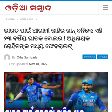
Home
ଖେଳ ଖବର
ଭାରତ ପାଇଁ ଆଗାମୀ ଜାହିର ଖାନ୍ ବନିଲେ ଏହି
୨୩ ବର୍ଷିୟ ଘାତକ ବୋଲର ! ଅଧିନାୟକ
ରୋହିତଙ୍କ ମଧ୍ୟ ଫେବରାଇଟ୍
By
Odia Sambada
ଖେଳ ଖବର
ସମାଚାର
Last updated
Nov 18, 2022