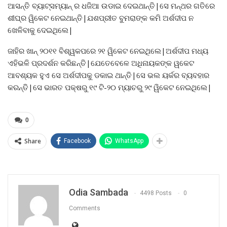
ଆସନ୍ତି ବ୍ୟାଟ୍ସମ୍ୟାନ୍ ର ଧଜିଆ ଉଡାଇ ଦେଇଥାନ୍ତି|ସେ ମନ୍ଥର ଗତିରେ
ଶୀଘ୍ର ୱିକେଟ ନେଇଥାନ୍ତି|ଯଶପ୍ରୀତ ବୁମରାଙ୍କ କମି ଅର୍ଶଦୀପ ନ
ଖେଳିବାକୁ ଦେଇଥିଲେ|
ଜାହିର ଖାନ୍ ୨୦୧୧ ବିଶ୍ୱକପରେ ୨୧ ୱିକେଟ ନେଇଥିଲେ|ଅର୍ଶଦୀପ ମଧ୍ୟ
ଏହିଭଳି ପ୍ରଦର୍ଶନ କରିଛନ୍ତି|ଯେତେବେଳେ ଅଧିନାୟକଙ୍କ ୱକେଟ
ଆବଶ୍ୟକ ହୁଏ ସେ ଅର୍ଶଦୀପକୁ ଡକାଇ ଥାନ୍ତି|ସେ ଭଲ ୟର୍କର ବ୍ୟବହାର
କରନ୍ତି|ସେ ଭାରତ ପକ୍ଷରୁ ୧୯ ଟି-୨୦ ମ୍ୟାଚରୁ ୨୯ ୱିକେଟ ନେଇଥିଲେ|
0
Share
Facebook
WhatsApp
Odia Sambada
4498 Posts
0
Comments