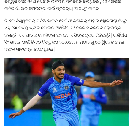
ବିଶ୍ୱକପରେ ଜଣେ ଖେଳାଳି ଉତ୍ତମ ପ୍ରଦର୍ଶନ କରିଥିଲେ ,ଏହି ଖେଳାଳି
ଜାହିର ଖାଁ ଭଳି ବୋଲିଙ୍ଗ ପାଇଁ ପ୍ରସିଦ୍ଧ|ଆସନ୍ତୁ ଜାଣିବା
ଟି-୨୦ ବିଶ୍ୱକପରୁ ଯଦିଓ ଭାରତ ସେମିଫାଇନାଲରୁ ବାହାର ହୋଇଗଲା କିନ୍ତୁ
ଏହି ୨୩ ବର୍ଷିୟ ଷ୍ଟାର ବୋଲର ଅର୍ଶଦୀପ ସିଂ ନିଜର ଖତରନାକ ବୋଲିଙ୍ଗ
କରନ୍ତି|ସେ ଘାତକ ବୋଲିଙ୍ଗ ଫଳରେ ସଭିଙ୍କ ହୃଦୟ ଜିତିଛନ୍ତି|ଅର୍ଶଦୀପ
ସିଂ ଭାରତ ପାଇଁ ଟି-୨୦ ବିଶ୍ୱକପ ୨୦୨୨ରେ ୬ ମ୍ୟାଚରୁ ୧୦ ୱିକେଟ ନେଇ
ସଫଳ ସାବ୍ୟସ୍ତ ହୋଇଥିଲେ|