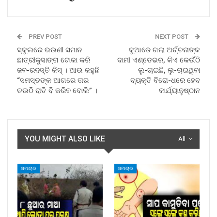
PREV POST
NEXT POST
ସ୍କୁଲରେ ଭଉଣୀ ସମାନ
କୁଆଡେ ଗଲା ଅର୍ଚ୍ଚନାଙ୍କ
ଛାତ୍ରୀକୁସାଙ୍ଗ ଟୋକା କରି
ଦାମୀ ଏଣ୍ଡେଭର, କିଏ କେଉଁଠି
ଜବ-ରଦସ୍ତି କିସ୍ । ଆଉ କହୁଛି
ଲୁ-ଚାଇଛି, ଲୁ-ଚାଇଥିବା
“ସମସ୍ତଙ୍କ ଆଗରେ ତାର
ବ୍ୟକ୍ତି ବିରୋ-ଧରେ ହେବ
ଚଉଠି ରାତି ବି କରିବ ବୋଲି” ।
କାର୍ଯ୍ୟାନୁଷ୍ଠାନ
YOU MIGHT ALSO LIKE
All
ସମାଚାର
ସମାଚାର