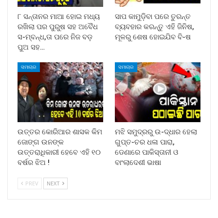
୮ ସନ୍ତାନର ମାଆ ହୋଇ ମଧ୍ୟ
ସାପ କାମୁଡ଼ିବା ପରେ ତୁରନ୍ତ
ରଖିଲା ପର ପୁରୁଷ ସହ ଅବୈଧ
ବ୍ୟବହାର କରନ୍ତୁ ଏହି ଜିନିଷ,
ସ-ମ୍ବନ୍ଧ,ତା ପରେ ନିଜ ବଡ଼
ମୂଳରୁ ଶେଷ ହୋଇଯିବ ବି-ଷ
ପୁଅ ସହ…
ସମାଚାର
ସମାଚାର
ଉତ୍ତର କୋରିଆର ଶାସକ କିମ
ମଝି ସମୁଦ୍ରରୁ ଉ-ଦ୍ଧାର ହେଲା
ଜୋଙ୍ଗ ଉନଙ୍କ
ଗୁପ୍ତ-ଚର ଧଳା ପାରା,
ଉତ୍ତରାଧିକାରୀ ହେବେ ଏହି ୧୦
ଡେଣାରେ ପାକିସ୍ତାନୀ ଓ
ବର୍ଷର ଝିଅ !
ବାଂଲାଦେଶୀ ଭାଷା
PREV
NEXT