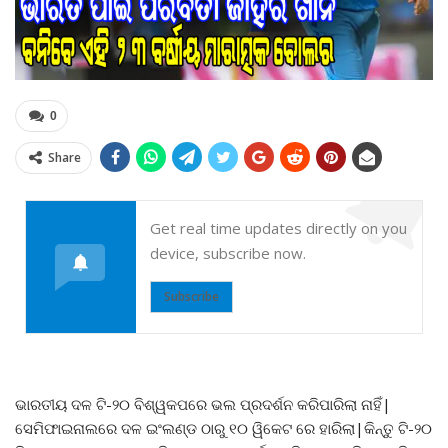
0
Share
Get real time updates directly on you
device, subscribe now.
Subscribe
ଭାରତୀୟ ଦଳ ଟି-୨୦ ବିଶ୍ୱକପରେ ଭଲ ପ୍ରଦର୍ଶନ କରିପାରିଲା ନାହିଁ|
ସେମିଫାଇନାଲରେ ଦଳ ଇଂଲଣ୍ଡ ଠାରୁ ୧୦ ୱିକେଟ ରେ ହାରିଲା|କିନ୍ତୁ ଟି-୨୦