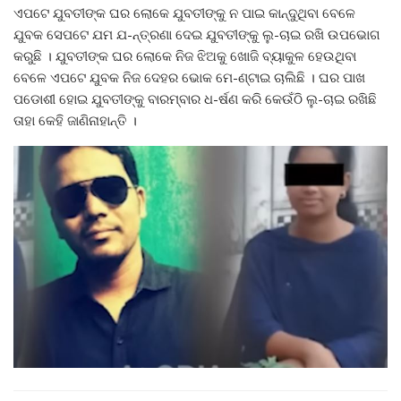
ଏପଟେ ଯୁବତୀଙ୍କ ଘର ଲୋକେ ଯୁବତୀଙ୍କୁ ନ ପାଇ କାନ୍ଦୁଥିବା ବେଳେ
ଯୁବକ ସେପଟେ ଯମ ଯ-ନ୍ତ୍ରଣା ଦେଇ ଯୁବତୀଙ୍କୁ ଲୁ-ଚାଇ ରଖି ଉପଭୋଗ
କରୁଛି । ଯୁବତୀଙ୍କ ଘର ଲୋକେ ନିଜ ଝିଅକୁ ଖୋଜି ବ୍ୟାକୁଳ ହେଉଥିବା
ବେଳେ ଏପଟେ ଯୁବକ ନିଜ ଦେହର ଭୋକ ମେ-ଣ୍ଟାଇ ଚାଲିଛି । ଘର ପାଖ
ପଡୋଶୀ ହୋଇ ଯୁବତୀଙ୍କୁ ବାରମ୍ବାର ଧ-ର୍ଷଣ କରି କେଉଁଠି ଲୁ-ଚାଇ ରଖିଛି
ତାହା କେହି ଜାଣିନାହାନ୍ତି ।