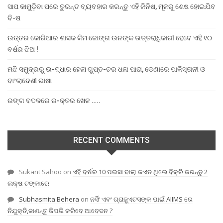
ସାପ କାମୁଡ଼ିବା ପରେ ତୁରନ୍ତ ବ୍ୟବହାର କରନ୍ତୁ ଏହି ଜିନିଷ, ମୂଳରୁ ଶେଷ ହୋଇଯିବ
ବି-ଷ
ଉତ୍ତର କୋରିଆର ଶାସକ କିମ ଜୋଙ୍ଗ ଉନଙ୍କ ଉତ୍ତରାଧିକାରୀ ହେବେ ଏହି ୧୦
ବର୍ଷର ଝିଅ !
ମଝି ସମୁଦ୍ରରୁ ଉ-ଦ୍ଧାର ହେଲା ଗୁପ୍ତ-ଚର ଧଳା ପାରା, ଡେଣାରେ ପାକିସ୍ତାନୀ ଓ
ବାଂଲାଦେଶୀ ଭାଷା
ରଙ୍ଗ ବଦଳରେ ର-କ୍ତର ଖେଳ …..
RECENT COMMENTS
Sukant Sahoo
on
ଏହି ବର୍ଷର 10 ପଇସା ବାଲା କଏନ ଥିଲେ ବିକ୍ରି କରନ୍ତୁ 2
ଲକ୍ଷ ଟଙ୍କାରେ
Subhasmita Behera
on
ନର୍ସିଂ ଏବଂ ଗ୍ରାଜୁଏଟସଙ୍କ ପାଇଁ AIIMS ରେ
ନିଯୁକ୍ତି,ଜାଣନ୍ତୁ କିପରି କରିବେ ଆବେଦନ ?