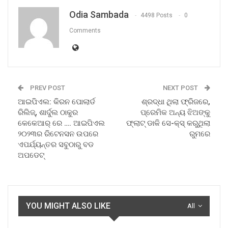
Odia Sambada
4498 Posts
0
Comments
PREV POST
NEXT POST
ଆଇପିଏଲ: କିରନ ପୋଲାର୍ଡ
ଶ୍ରଦ୍ଧା ଥିଲା ଫ୍ରିଜରେ,
ରିଲିଜ୍, ଶାର୍ଦୁଲ ଠାକୁର
ପ୍ରେମିକ ଅନ୍ୟ ଝିଅଙ୍କୁ
କେକେଆର୍ ରେ …. ଆଇପିଏଲ
ଫ୍ଲାଟ୍ ଡାକି ସେ-କ୍ସ୍ କରୁଥିଲା
୨୦୨୩ର ରିଟେନସନ ଉପରେ
ରୁମରେ
ଏପର୍ଯ୍ୟନ୍ତର ସବୁଠାରୁ ବଡ
ଅପଡେଟ୍
YOU MIGHT ALSO LIKE
All