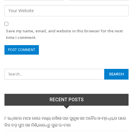
Save my name, email, and website in this browser for the next
time I comment.
RECENT POSTS
୮ ସନ୍ତାନର ମାଆ ହୋଇ ମଧ୍ୟ ରଖିଲା ପର ପୁରୁଷ ସହ ଅବୈଧ ସ-ମ୍ବନ୍ଧ,ତା ପରେ
ନିଜ ବଡ଼ ପୁଅ ସହ ମିଶି,ଜାଣନ୍ତୁ ପୁରା ଘ-ଟଣା