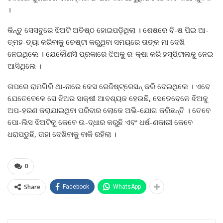
।
କିନ୍ତୁ ସେସବୁରେ ଝିଅଟି ଅତିଷ୍ଠ ହୋଇପଡ଼ିଥିଲା । ଶେଷରେ ବି-ଷ ପିଇ ଆ-
ତ୍ମହ-ତ୍ୟା କରିବାକୁ ଚେଷ୍ଟା କରୁଥିବା ସମୟରେ ତାଙ୍କ ମା ଦେଖି
ନେଇଥିଲେ । ଯେକୌଣସି ପ୍ରକାରେ ଝିଅକୁ ର-କ୍ଷା କରି ହସ୍ପିଟାଲକୁ ନେଇ
ଆସିଥିଲେ ।
ତାପରେ ରାମଗିରି ଥା-ନାରେ କେସ ରେଜିଷ୍ଟ୍ରେସନ୍ କରି ଦେଇଥିଲେ । ଏବେ
ଯେତେବେଳେ ସେ ଝିଅର ସାକ୍ଷୀ ଆବଶ୍ୟକ ହେଉଛି, ସେତେବେଳେ ଝିଅକୁ
ଅପ-ହରଣ କରାଯାଇଥିବା ପରିବାର ଲୋକେ ଅଭି-ଯୋଗ କରିଛନ୍ତି । ତେବେ
ପୋ-ଲିସ ଝିଅଟିକୁ କେବେ ଉ-ଦ୍ଧାର କରୁଛି ଏବଂ ଧର୍ଷ-ଣକାରୀ କେବେ
ଧରାପଡୁଛି, ତାହା ଦେଖିବାକୁ ବାକି ରହିଲା ।
0
Share
Facebook
WhatsApp