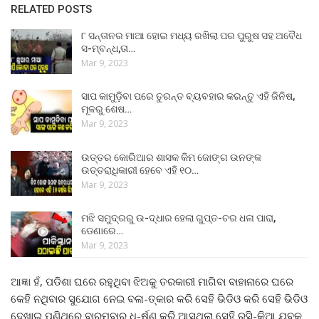
RELATED POSTS
୮ ସନ୍ତାନର ମାଆ ହୋଇ ମଧ୍ୟ ରଖିଲା ପର ପୁରୁଷ ସହ ଅବୈଧ
ସ-ମ୍ବନ୍ଧ,ତା…
Mar 9, 2023
ସାପ କାମୁଡ଼ିବା ପରେ ତୁରନ୍ତ ବ୍ୟବହାର କରନ୍ତୁ ଏହି ଜିନିଷ,
ମୂଳରୁ ଶେଷ…
Mar 9, 2023
ଉତ୍ତର କୋରିଆର ଶାସକ କିମ ଜୋଙ୍ଗ ଉନଙ୍କ
ଉତ୍ତରାଧିକାରୀ ହେବେ ଏହି ୧୦…
Mar 9, 2023
ମଝି ସମୁଦ୍ରରୁ ଉ-ଦ୍ଧାର ହେଲା ଗୁପ୍ତ-ଚର ଧଳା ପାରା,
ଡେଣାରେ…
Mar 9, 2023
ଆଜ୍ଞା ହଁ, ପଡିଶା ଘରେ ରହୁଥିବା ଝିଅକୁ ତରକାରୀ ମାଗିବା ବାହାନାରେ ଘରେ
କେହି ନଥିବାର ସୁଯୋଗ ନେଇ ବଳା-ତ୍କାର କରି ସେହି ଭିଡିଓ କରି ସେହି ଭିଡିଓ
ଦେଖାଇ ପୁଣିଥରେ ବାରମ୍ବାର ଧ-ର୍ଷଣ କରି ଆସୁଥିଲା ସେହି ରସି-କିଆ ଯୁବକ