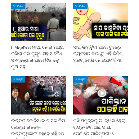
ସମାଚାର
ସମାଚାର
୮ ସନ୍ତାନର ମାଆ ହୋଇ ମଧ୍ୟ
ସାପ କାମୁଡ଼ିବା ପରେ ତୁରନ୍ତ
ରଖିଲା ପର ପୁରୁଷ ସହ ଅବୈଧ
ବ୍ୟବହାର କରନ୍ତୁ ଏହି ଜିନିଷ,
ସ-ମ୍ବନ୍ଧ,ତା ପରେ ନିଜ ବଡ଼
ମୂଳରୁ ଶେଷ ହୋଇଯିବ ବି-ଷ
ପୁଅ ସହ…
ସମାଚାର
ସମାଚାର
ଉତ୍ତର କୋରିଆର ଶାସକ କିମ
ମଝି ସମୁଦ୍ରରୁ ଉ-ଦ୍ଧାର ହେଲା
ଜୋଙ୍ଗ ଉନଙ୍କ
ଗୁପ୍ତ-ଚର ଧଳା ପାରା,
ଉତ୍ତରାଧିକାରୀ ହେବେ ଏହି ୧୦
ଡେଣାରେ ପାକିସ୍ତାନୀ ଓ