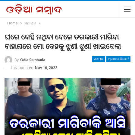
Home
ସମାଚାର
ଘରେ କେହି ନଥିବା ବେଳେ ତରକାରୀ ମାଗିବା
ବାହାନାରେ ମୋ ଦେହକୁ ଝୁଣୀ ଝୁଣୀ ଖାଇଦେଲା
By
Odia Sambada
ସମାଚାର
ସ୍ପେଶାଲ ରିପୋର୍ଟ
Last updated
Nov 16, 2022