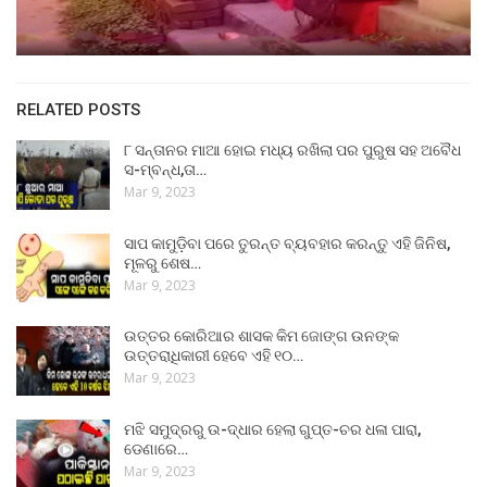
RELATED POSTS
୮ ସନ୍ତାନର ମାଆ ହୋଇ ମଧ୍ୟ ରଖିଲା ପର ପୁରୁଷ ସହ ଅବୈଧ
ସ-ମ୍ବନ୍ଧ,ତା…
Mar 9, 2023
ସାପ କାମୁଡ଼ିବା ପରେ ତୁରନ୍ତ ବ୍ୟବହାର କରନ୍ତୁ ଏହି ଜିନିଷ,
ମୂଳରୁ ଶେଷ…
Mar 9, 2023
ଉତ୍ତର କୋରିଆର ଶାସକ କିମ ଜୋଙ୍ଗ ଉନଙ୍କ
ଉତ୍ତରାଧିକାରୀ ହେବେ ଏହି ୧୦…
Mar 9, 2023
ମଝି ସମୁଦ୍ରରୁ ଉ-ଦ୍ଧାର ହେଲା ଗୁପ୍ତ-ଚର ଧଳା ପାରା,
ଡେଣାରେ…
Mar 9, 2023