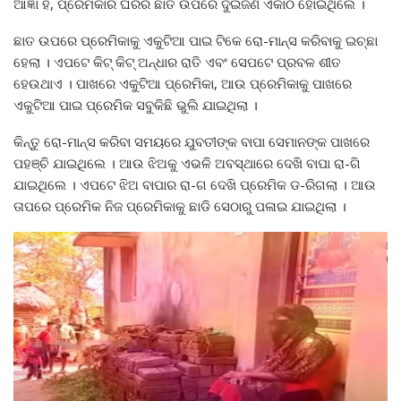
ଆଜ୍ଞା ହଁ, ପ୍ରେମିକାର ଘରର ଛାତ ଉପରେ ଦୁଇଜଣ ଏକାଠି ହୋଇଥିଲେ ।
ଛାତ ଉପରେ ପ୍ରେମିକାକୁ ଏକୁଟିଆ ପାଇ ଟିକେ ରୋ-ମାନ୍ସ କରିବାକୁ ଇଚ୍ଛା
ହେଲା । ଏପଟେ କିଟ୍ କିଟ୍ ଅନ୍ଧାର ରାତି ଏବଂ ସେପଟେ ପ୍ରବଳ ଶୀତ
ହେଉଥାଏ । ପାଖରେ ଏକୁଟିଆ ପ୍ରେମିକା, ଆଉ ପ୍ରେମିକାକୁ ପାଖରେ
ଏକୁଟିଆ ପାଇ ପ୍ରେମିକ ସବୁକିଛି ଭୁଲି ଯାଇଥିଲା ।
କିନ୍ତୁ ରୋ-ମାନ୍ସ କରିବା ସମୟରେ ଯୁବତୀଙ୍କ ବାପା ସେମାନଙ୍କ ପାଖରେ
ପହଞ୍ଚି ଯାଇଥିଲେ । ଆଉ ଝିଅକୁ ଏଭଳି ଅବସ୍ଥାରେ ଦେଖି ବାପା ରା-ଗି
ଯାଇଥିଲେ । ଏପଟେ ଝିଅ ବାପାର ରା-ଗ ଦେଖି ପ୍ରେମିକ ଡ-ରିଗଲା । ଆଉ
ତାପରେ ପ୍ରେମିକ ନିଜ ପ୍ରେମିକାକୁ ଛାଡି ସେଠାରୁ ପଳାଇ ଯାଇଥିଲା ।