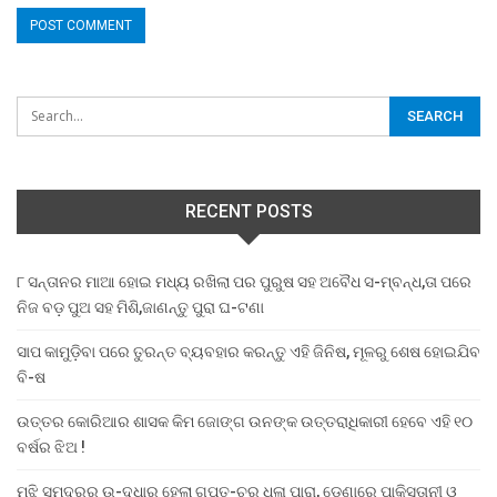
RECENT POSTS
୮ ସନ୍ତାନର ମାଆ ହୋଇ ମଧ୍ୟ ରଖିଲା ପର ପୁରୁଷ ସହ ଅବୈଧ ସ-ମ୍ବନ୍ଧ,ତା ପରେ
ନିଜ ବଡ଼ ପୁଅ ସହ ମିଶି,ଜାଣନ୍ତୁ ପୁରା ଘ-ଟଣା
ସାପ କାମୁଡ଼ିବା ପରେ ତୁରନ୍ତ ବ୍ୟବହାର କରନ୍ତୁ ଏହି ଜିନିଷ, ମୂଳରୁ ଶେଷ ହୋଇଯିବ
ବି-ଷ
ଉତ୍ତର କୋରିଆର ଶାସକ କିମ ଜୋଙ୍ଗ ଉନଙ୍କ ଉତ୍ତରାଧିକାରୀ ହେବେ ଏହି ୧୦
ବର୍ଷର ଝିଅ !
ମଝି ସମୁଦ୍ରରୁ ଉ-ଦ୍ଧାର ହେଲା ଗୁପ୍ତ-ଚର ଧଳା ପାରା, ଡେଣାରେ ପାକିସ୍ତାନୀ ଓ