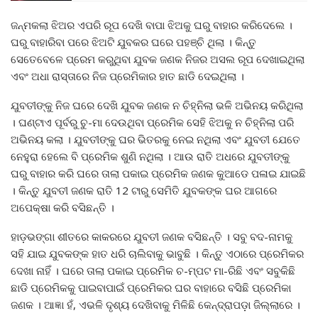
ଜନ୍ମକଲା ଝିଅର ଏପରି ରୂପ ଦେଖି ବାପା ଝିଅକୁ ଘରୁ ବାହାର କରିଦେଲେ ।
ଘରୁ ବାହାରିବା ପରେ ଝିଅଟି ଯୁବକର ଘରେ ପହଞ୍ଚି ଥିଲା । କିନ୍ତୁ
ସେତେବେଳେ ପ୍ରେମ କରୁଥିବା ଯୁବକ ଜଣକ ନିଜର ଅସଲ ରୂପ ଦେଖାଇଥିଲା
ଏବଂ ଅଧା ରାସ୍ତାରେ ନିଜ ପ୍ରେମିକାର ହାତ ଛାଡି ଦେଇଥିଲା ।
ଯୁବତୀଙ୍କୁ ନିଜ ଘରେ ଦେଖି ଯୁବକ ଜଣକ ନ ଚିହ୍ନିଲା ଭଳି ଅଭିନୟ କରିଥିଲା
। ଘଣ୍ଟାଏ ପୂର୍ବରୁ ଚୁ-ମା ଦେଉଥିବା ପ୍ରେମିକ ସେହି ଝିଅକୁ ନ ଚିହ୍ନିଲା ପରି
ଅଭିନୟ କଲା । ଯୁବତୀଙ୍କୁ ଘର ଭିତରକୁ ନେଇ ନଥିଲା ଏବଂ ଯୁବତୀ ଯେତେ
ନେହୁରା ହେଲେ ବି ପ୍ରେମିକ ଶୁଣି ନଥିଲା । ଆଉ ରାତି ଅଧରେ ଯୁବତୀଙ୍କୁ
ଘରୁ ବାହାର କରି ଘରେ ତାଲା ପକାଇ ପ୍ରେମିକ ଜଣକ କୁଆଡେ ପଳାଇ ଯାଇଛି
। କିନ୍ତୁ ଯୁବତୀ ଜଣକ ରାତି 12 ଟାରୁ ସେମିତି ଯୁବକଙ୍କ ଘର ଆଗରେ
ଅପେକ୍ଷା କରି ବସିଛନ୍ତି ।
ହାଡ଼ଭଙ୍ଗା ଶୀତରେ କାକରରେ ଯୁବତୀ ଜଣକ ବସିଛନ୍ତି । ସବୁ ବଦ-ନାମକୁ
ସହି ଯାଇ ଯୁବକଙ୍କ ହାତ ଧରି ଚାଲିବାକୁ ଭାବୁଛି । କିନ୍ତୁ ଏଠାରେ ପ୍ରେମିକର
ଦେଖା ନାହିଁ । ଘରେ ତାଲା ପକାଇ ପ୍ରେମିକ ଚ-ମ୍ପଟ ମା-ରିଛି ଏବଂ ସବୁକିଛି
ଛାଡି ପ୍ରେମିକକୁ ପାଇବାପାଇଁ ପ୍ରେମିକର ଘର ବାହାରେ ବସିଛି ପ୍ରେମିକା
ଜଣକ । ଆଜ୍ଞା ହଁ, ଏଭଳି ଦୃଶ୍ୟ ଦେଖିବାକୁ ମିଳିଛି କେନ୍ଦ୍ରାପଡ଼ା ଜିଲ୍ଲାରେ ।