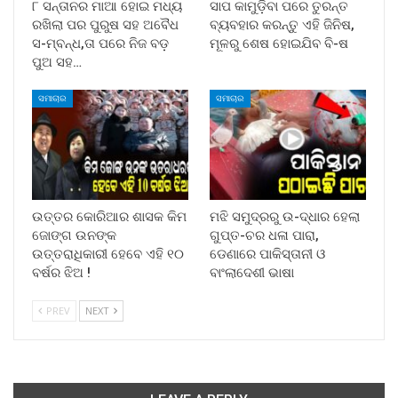
୮ ସନ୍ତାନର ମାଆ ହୋଇ ମଧ୍ୟ
ସାପ କାମୁଡ଼ିବା ପରେ ତୁରନ୍ତ
ରଖିଲା ପର ପୁରୁଷ ସହ ଅବୈଧ
ବ୍ୟବହାର କରନ୍ତୁ ଏହି ଜିନିଷ,
ସ-ମ୍ବନ୍ଧ,ତା ପରେ ନିଜ ବଡ଼
ମୂଳରୁ ଶେଷ ହୋଇଯିବ ବି-ଷ
ପୁଅ ସହ…
ସମାଚାର
ସମାଚାର
ଉତ୍ତର କୋରିଆର ଶାସକ କିମ
ମଝି ସମୁଦ୍ରରୁ ଉ-ଦ୍ଧାର ହେଲା
ଜୋଙ୍ଗ ଉନଙ୍କ
ଗୁପ୍ତ-ଚର ଧଳା ପାରା,
ଉତ୍ତରାଧିକାରୀ ହେବେ ଏହି ୧୦
ଡେଣାରେ ପାକିସ୍ତାନୀ ଓ
ବର୍ଷର ଝିଅ !
ବାଂଲାଦେଶୀ ଭାଷା
PREV
NEXT