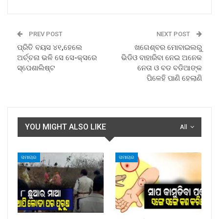
PREV POST
NEXT POST
ପ୍ରିତି ବୟସ ୪୧,ହେଲେ
ଖଗେଶ୍ବର ମୋବାଇଲରୁ
ଅର୍ଚ୍ଚନା ଭଳି ସେ ସେ-କ୍ସରେ
ଭିଡିଓ ବାହାରିବା ନେଇ ଅନେକ
ସ୍ପେଶାଲିଷ୍ଟ
ନେତା ଓ ବଡ ବଡିଆଙ୍କ
ପିଳେହି ପାଣି ହେଲାଣି
YOU MIGHT ALSO LIKE
All
ସମାଚାର
ସମାଚାର