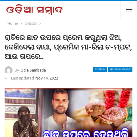
Home
ସମାଚାର
ରାତିରେ ଛାତ ଉପରେ ପ୍ରେମ କରୁଥିଲା ଝିଅ,
ଦେଖିଦେଲା ବାପା, ପ୍ରେମିକ ମା-ରିଲା ଚ-ମ୍ପଟ,
ଆଉ ତାପରେ..
By
Odia Sambada
ସମାଚାର
ସ୍ପେଶାଲ ରିପୋର୍ଟ
Last updated
Nov 14, 2022