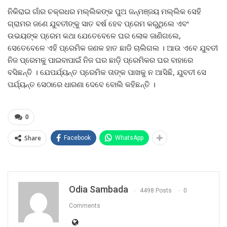
ନିକିରାଇ ଗାଁର ଚକ୍ରଧର ମଲ୍ଲିକଙ୍କ ପୁଅ ଜନ୍ମଞ୍ଜୟ ମଲ୍ଲିକ ସେହି
ଗ୍ରାମର ଜଣେ ଯୁବତୀଙ୍କୁ ସାତ ବର୍ଷ ହେବ ପ୍ରେମ କରୁଥିଲେ ଏବଂ
ଉଭୟଙ୍କ ପ୍ରେମ କଥା ଯେତେବେଳେ ଘର ଲୋକ ଜାଣିଗଲେ,
ସେତେବେଳେ ଏହି ପ୍ରେମିକ ଜଣକ ହାତ ଛାଡି ଚାଲିଗଲ । ଆଉ ଏବେ ଯୁବତୀ
ନିଜ ପ୍ରେମକୁ ପାଇବାପାଇଁ ନିଜ ଘର ଛାଡ଼ି ପ୍ରେମିକର ଘର ବାହାରେ
ବସିଛନ୍ତି । ଯେପର୍ଯ୍ୟନ୍ତ ପ୍ରେମିକ ତାଙ୍କ ପାଖକୁ ନ ଆସିଛି, ଯୁବତୀ ସେ
ପର୍ଯ୍ୟନ୍ତ ସେଠାରେ ଧାରଣା ଦେବେ ବୋଲି କହିଛନ୍ତି ।
0
Share
Facebook
WhatsApp
Odia Sambada
4498 Posts
0
Comments