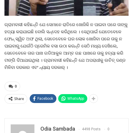
ଗ୍ରାମବାସୀ କହିଛନ୍ତି ଯେ ସେମାନେ ରାତିରେ ଖୋଜିକି ନ ପାଇବା ପରେ ତାଙ୍କୁ
ହତ୍ୟା କରାଯାଇଛି ବୋଲି ସନ୍ଦେହ କରିଥିଲେ । ସେଥିପାଇଁ ଯେତେବେଳେ
ଫୋନ୍ ସ୍ୱିଚ ଅଫ ଥିଲା, ସେତେବେଳେ ଘର ଲୋକ ଖୋଜିବା ପରେ ତାକୁ ନ
ପାଇବାରୁ ଯେଉଁଠି ପ୍ରେମିକ ବସା ଉଠା କରନ୍ତି ସେଠି ମଧ୍ୟ ଦେଖିଲେ,
ସେତେବେଳେ ତାର ପାଖ ଗଡିଆକୁଳ ଆମ୍ବ ଗଛ ପାଖରେ ତାକୁ ହତ୍ୟା କରି
ଟାଙ୍ଗି ଦିଆଯାଇଥିଲା । ଗ୍ରାମବାସୀ କହିଛନ୍ତି ଯେ ଅପରାଧୀକୁ ଉଚିତ୍ ଦଣ୍ଡ
ମିଳିବା ଦରକାର ଏବଂ ନ୍ୟାୟ ଦରକାର୍ ।
0
Share
Facebook
WhatsApp
Odia Sambada
4498 Posts
0