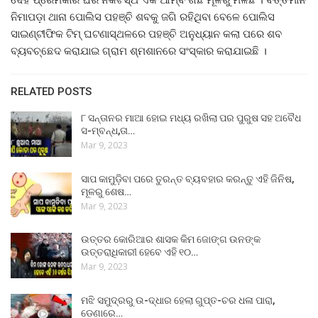
ନିମାପଡ଼ା ଥାନା ପୋଲିସ ପହଞ୍ଚି ଶବକୁ ଜଗି ରହିଥିବା ବେଳେ ପୋଲିସ
ସାଇଣ୍ଟୀଫିକ ଟିମ୍ ଘଟଣାସ୍ଥଳରେ ପହଞ୍ଚି ଅନୁଧ୍ୟାନ କଲା ପରେ ଶବ
ବ୍ୟବଚ୍ଛେଦ କରାଯାଇ ଗ୍ରାମ ଶ୍ମଶାନରେ ସଂସ୍କାର କରାଯାଇଛି ।
RELATED POSTS
୮ ସନ୍ତାନର ମାଆ ହୋଇ ମଧ୍ୟ ରଖିଲା ପର ପୁରୁଷ ସହ ଅବୈଧ
ସ-ମ୍ବନ୍ଧ,ତା…
Mar 9, 2023
ସାପ କାମୁଡ଼ିବା ପରେ ତୁରନ୍ତ ବ୍ୟବହାର କରନ୍ତୁ ଏହି ଜିନିଷ,
ମୂଳରୁ ଶେଷ…
Mar 9, 2023
ଉତ୍ତର କୋରିଆର ଶାସକ କିମ ଜୋଙ୍ଗ ଉନଙ୍କ
ଉତ୍ତରାଧିକାରୀ ହେବେ ଏହି ୧୦…
Mar 9, 2023
ମଝି ସମୁଦ୍ରରୁ ଉ-ଦ୍ଧାର ହେଲା ଗୁପ୍ତ-ଚର ଧଳା ପାରା,
ଡେଣାରେ…