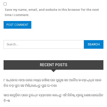
Save my name, email, and website in this browser for the next
time I comment.
RECENT POSTS
୮ ସନ୍ତାନର ମାଆ ହୋଇ ମଧ୍ୟ ରଖିଲା ପର ପୁରୁଷ ସହ ଅବୈଧ ସ-ମ୍ବନ୍ଧ,ତା ପରେ
ନିଜ ବଡ଼ ପୁଅ ସହ ମିଶି,ଜାଣନ୍ତୁ ପୁରା ଘ-ଟଣା
ସାପ କାମୁଡ଼ିବା ପରେ ତୁରନ୍ତ ବ୍ୟବହାର କରନ୍ତୁ ଏହି ଜିନିଷ, ମୂଳରୁ ଶେଷ ହୋଇଯିବ
ବି-ଷ