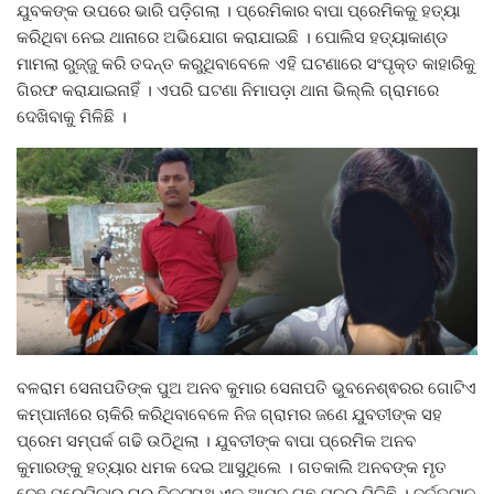
ଯୁବକଙ୍କ ଉପରେ ଭାରି ପଡ଼ିଗଲା । ପ୍ରେମିକାର ବାପା ପ୍ରେମିକକୁ ହତ୍ୟା
କରିଥିବା ନେଇ ଥାନାରେ ଅଭିଯୋଗ କରାଯାଇଛି । ପୋଲିସ ହତ୍ୟାକାଣ୍ଡ
ମାମଲା ରୁଜ୍ଜୁ କରି ତଦନ୍ତ କରୁଥିବାବେଳେ ଏହି ଘଟଣାରେ ସଂପୃକ୍ତ କାହାରିକୁ
ଗିରଫ କରାଯାଇନାହିଁ । ଏପରି ଘଟଣା ନିମାପଡ଼ା ଥାନା ଭିଲ୍ଲି ଗ୍ରାମରେ
ଦେଖିବାକୁ ମିଳିଛି ।
ବଳରାମ ସେନାପତିଙ୍କ ପୁଅ ଅନବ କୁମାର ସେନାପତି ଭୁବନେଶ୍ଵରର ଗୋଟିଏ
କମ୍ପାନୀରେ ଚାକିରି କରିଥିବାବେଳେ ନିଜ ଗ୍ରାମର ଜଣେ ଯୁବତୀଙ୍କ ସହ
ପ୍ରେମ ସମ୍ପର୍କ ଗଢି ଉଠିଥିଲା । ଯୁବତୀଙ୍କ ବାପା ପ୍ରେମିକ ଅନବ
କୁମାରଙ୍କୁ ହତ୍ୟାର ଧମକ ଦେଇ ଆସୁଥିଲେ । ଗତକାଲି ଅନବଙ୍କ ମୃତ
ଦେହ ପ୍ରେମିକାର ଘର ନିକଟସ୍ଥ ଏକ ଆମ୍ବ ଗଛ ମୂଳରୁ ମିଳିଛି । ବର୍ତ୍ତମାନ