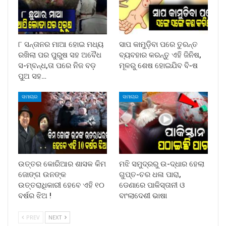
୮ ସନ୍ତାନର ମାଆ ହୋଇ ମଧ୍ୟ
ସାପ କାମୁଡ଼ିବା ପରେ ତୁରନ୍ତ
ରଖିଲା ପର ପୁରୁଷ ସହ ଅବୈଧ
ବ୍ୟବହାର କରନ୍ତୁ ଏହି ଜିନିଷ,
ସ-ମ୍ବନ୍ଧ,ତା ପରେ ନିଜ ବଡ଼
ମୂଳରୁ ଶେଷ ହୋଇଯିବ ବି-ଷ
ପୁଅ ସହ…
ସମାଚାର
ସମାଚାର
ଉତ୍ତର କୋରିଆର ଶାସକ କିମ
ମଝି ସମୁଦ୍ରରୁ ଉ-ଦ୍ଧାର ହେଲା
ଜୋଙ୍ଗ ଉନଙ୍କ
ଗୁପ୍ତ-ଚର ଧଳା ପାରା,
ଉତ୍ତରାଧିକାରୀ ହେବେ ଏହି ୧୦
ଡେଣାରେ ପାକିସ୍ତାନୀ ଓ
ବର୍ଷର ଝିଅ !
ବାଂଲାଦେଶୀ ଭାଷା
PREV
NEXT