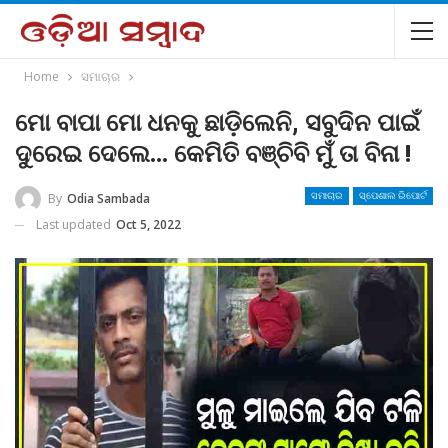
Home
ସମାଚାର
ମୋ ବାପା ମୋ ଧନକୁ ଛାଡ଼ିଲେନି, ସବୁଦିନ ପାଇଁ
ଦୁରେଇ ଦେଲେ… କେମିତି ବଞ୍ଚିବି ମୁଁ ତା ବିନା !
By
Odia Sambada
ସମାଚାର
ସ୍ପେଶାଲ ରିପୋର୍ଟ
Last updated
Oct 5, 2022