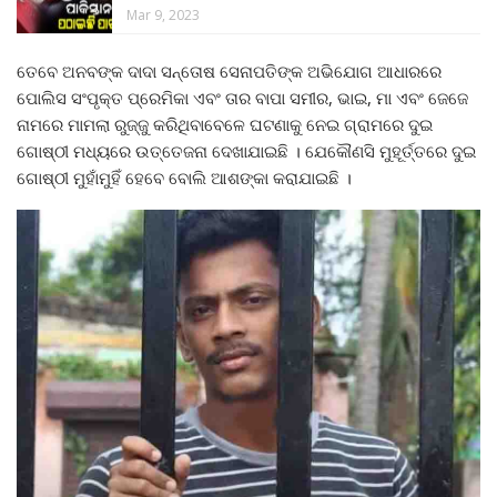
Mar 9, 2023
ତେବେ ଅନବଙ୍କ ଦାଦା ସନ୍ତୋଷ ସେନାପତିଙ୍କ ଅଭିଯୋଗ ଆଧାରରେ
ପୋଲିସ ସଂପୃକ୍ତ ପ୍ରେମିକା ଏବଂ ତାର ବାପା ସମୀର, ଭାଇ, ମା ଏବଂ ଜେଜେ
ନାମରେ ମାମଲା ରୁଜ୍ଜୁ କରିଥିବାବେଳେ ଘଟଣାକୁ ନେଇ ଗ୍ରାମରେ ଦୁଇ
ଗୋଷ୍ଠୀ ମଧ୍ୟରେ ଉତ୍ତେଜନା ଦେଖାଯାଇଛି । ଯେକୌଣସି ମୁହୂର୍ତ୍ତରେ ଦୁଇ
ଗୋଷ୍ଠୀ ମୁହାଁମୁହିଁ ହେବେ ବୋଲି ଆଶଙ୍କା କରାଯାଇଛି ।