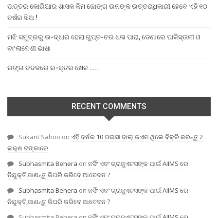
ଉତ୍ତର କୋରିଆର ଶାସକ କିମ ଜୋଙ୍ଗ ଉନଙ୍କ ଉତ୍ତରାଧିକାରୀ ହେବେ ଏହି ୧୦
ବର୍ଷର ଝିଅ !
ମଝି ସମୁଦ୍ରରୁ ଉ-ଦ୍ଧାର ହେଲା ଗୁପ୍ତ-ଚର ଧଳା ପାରା, ଡେଣାରେ ପାକିସ୍ତାନୀ ଓ
ବାଂଲାଦେଶୀ ଭାଷା
ରଙ୍ଗ ବଦଳରେ ର-କ୍ତର ଖେଳ …..
RECENT COMMENTS
Sukant Sahoo
on
ଏହି ବର୍ଷର 10 ପଇସା ବାଲା କଏନ ଥିଲେ ବିକ୍ରି କରନ୍ତୁ 2
ଲକ୍ଷ ଟଙ୍କାରେ
Subhasmita Behera
on
ନର୍ସିଂ ଏବଂ ଗ୍ରାଜୁଏଟସଙ୍କ ପାଇଁ AIIMS ରେ
ନିଯୁକ୍ତି,ଜାଣନ୍ତୁ କିପରି କରିବେ ଆବେଦନ ?
Subhasmita Behera
on
ନର୍ସିଂ ଏବଂ ଗ୍ରାଜୁଏଟସଙ୍କ ପାଇଁ AIIMS ରେ
ନିଯୁକ୍ତି,ଜାଣନ୍ତୁ କିପରି କରିବେ ଆବେଦନ ?
Subhasmita Behera
on
ନର୍ସିଂ ଏବଂ ଗ୍ରାଜୁଏଟସଙ୍କ ପାଇଁ AIIMS ରେ