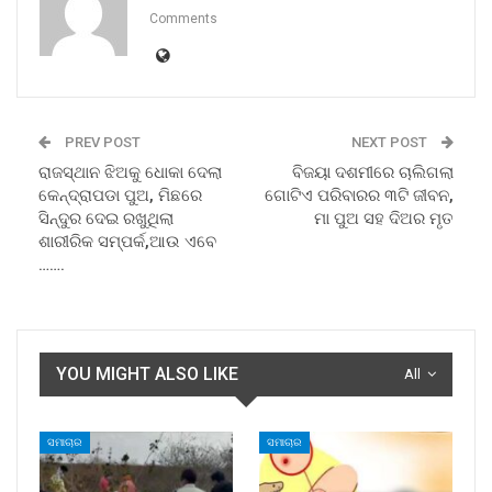
Comments
PREV POST
NEXT POST
ରାଜସ୍ଥାନ ଝିଅକୁ ଧୋକା ଦେଲା
ବିଜୟା ଦଶମୀରେ ଚାଲିଗଲା
କେନ୍ଦ୍ରାପଡା ପୁଅ, ମିଛରେ
ଗୋଟିଏ ପରିବାରର ୩ଟି ଜୀବନ,
ସିନ୍ଦୁର ଦେଇ ରଖୁଥିଲା
ମା ପୁଅ ସହ ଦିଅର ମୃତ
ଶାରୀରିକ ସମ୍ପର୍କ,ଆଉ ଏବେ
…….
YOU MIGHT ALSO LIKE
All
ସମାଚାର
ସମାଚାର