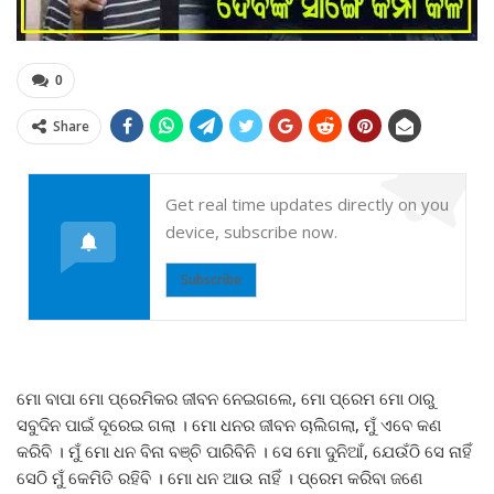
0
Share
Get real time updates directly on you
device, subscribe now.
Subscribe
ମୋ ବାପା ମୋ ପ୍ରେମିକର ଜୀବନ ନେଇଗଲେ, ମୋ ପ୍ରେମ ମୋ ଠାରୁ
ସବୁଦିନ ପାଇଁ ଦୂରେଇ ଗଲା । ମୋ ଧନର ଜୀବନ ଚାଲିଗଲା, ମୁଁ ଏବେ କଣ
କରିବି । ମୁଁ ମୋ ଧନ ବିନା ବଞ୍ଚି ପାରିବିନି । ସେ ମୋ ଦୁନିଆଁ, ଯେଉଁଠି ସେ ନାହିଁ
ସେଠି ମୁଁ କେମିତି ରହିବି । ମୋ ଧନ ଆଉ ନାହିଁ । ପ୍ରେମ କରିବା ଜଣେ