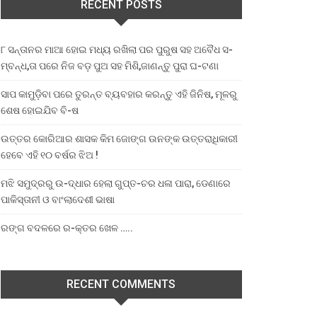
RECENT POSTS
୮ ସନ୍ତାନର ମାଆ ହୋଇ ମଧ୍ୟ ରଖିଲା ପର ପୁରୁଷ ସହ ଅବୈଧ ସ-
ମ୍ବନ୍ଧ,ତା ପରେ ନିଜ ବଡ଼ ପୁଅ ସହ ମିଶି,ଜାଣନ୍ତୁ ପୁରା ଘ-ଟଣା
ସାପ କାମୁଡ଼ିବା ପରେ ତୁରନ୍ତ ବ୍ୟବହାର କରନ୍ତୁ ଏହି ଜିନିଷ, ମୂଳରୁ
ଶେଷ ହୋଇଯିବ ବି-ଷ
ଉତ୍ତର କୋରିଆର ଶାସକ କିମ ଜୋଙ୍ଗ ଉନଙ୍କ ଉତ୍ତରାଧିକାରୀ
ହେବେ ଏହି ୧୦ ବର୍ଷର ଝିଅ !
ମଝି ସମୁଦ୍ରରୁ ଉ-ଦ୍ଧାର ହେଲା ଗୁପ୍ତ-ଚର ଧଳା ପାରା, ଡେଣାରେ
ପାକିସ୍ତାନୀ ଓ ବାଂଲାଦେଶୀ ଭାଷା
ରଙ୍ଗ ବଦଳରେ ର-କ୍ତର ଖେଳ …..
RECENT COMMENTS