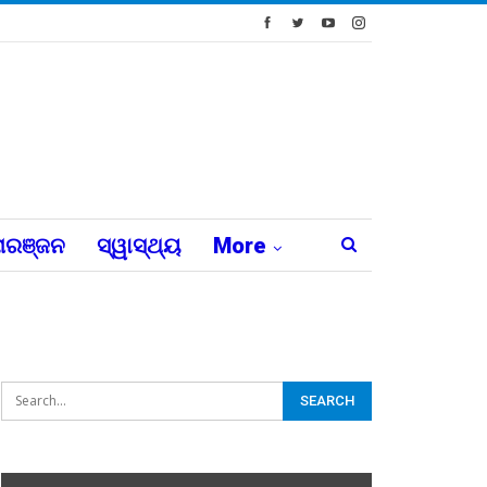
ରଞ୍ଜନ
ସ୍ୱାସ୍ଥ୍ୟ
More