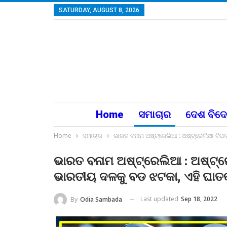
SATURDAY, AUGUST 8, 2026
Home
ସମାଚାର
ଦେଶ ବିଦ
Home
ସମାଚାର
ଭାରତ ବନାମ ଅଷ୍ଟ୍ରେଲିଆ : ଅଷ୍ଟ୍ରେଲିଆ ବିପକ
ଭାରତ ବନାମ ଅଷ୍ଟ୍ରେଲିଆ : ଅଷ୍ଟ୍ରେଲ
ଭାରତୀୟ ଦଳକୁ ବଡ ଝଟକା, ଏହି ଘା
Last updated
Sep 18, 2022
By
Odia Sambada