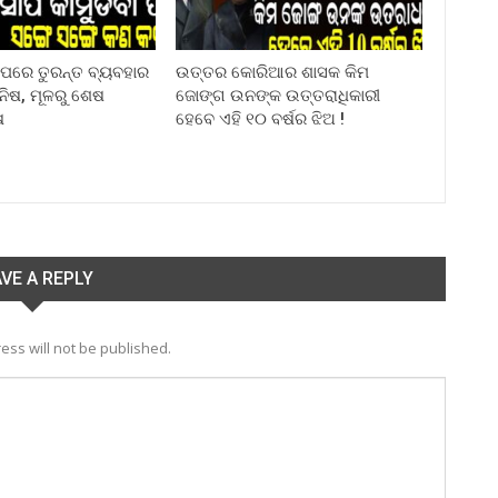
ା ପରେ ତୁରନ୍ତ ବ୍ୟବହାର
ଉତ୍ତର କୋରିଆର ଶାସକ କିମ
ିନିଷ, ମୂଳରୁ ଶେଷ
ଜୋଙ୍ଗ ଉନଙ୍କ ଉତ୍ତରାଧିକାରୀ
ଷ
ହେବେ ଏହି ୧୦ ବର୍ଷର ଝିଅ !
VE A REPLY
ess will not be published.