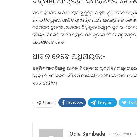
ଦକ୍ଷିଣ ଆଫ୍ରିକା ବିପକ୍ଷରେ ଖେଳିବ
ଯଦି ମହମ୍ମଦ ଶାମି କରୋନାରୁ ସୁସ୍ଥ ନ ହୁଅନ୍ତି, ତେବେ ଦକ୍
ଟି-୨୦ ବିଶ୍ୱକପ ପାଇଁ ଚୟନକର୍ତ୍ତାମାନେ ଷ୍ଟାଣ୍ଡବାଇ ଖେଳ
ଜସପ୍ରୀତ ବୁମରାହ, ଅର୍ଶଦୀପ ସିଂ, ଭୁବନେଶ୍ୱର କୁମାର ଏବଂ
ବିପକ୍ଷ ତିନୋଟି ଟି-୨୦ ମ୍ୟାଚ ଯଥାକ୍ରମେ ୨୮ ସେପ୍ଟେମ୍ବ
ଇନ୍ଦୋରରେ ହେବ।
ଧାବନ ହେବେ ଅଧିନାୟକ:-
ଦକ୍ଷିଣଆଫ୍ରିକାକୁ ଭାରତ ବିପକ୍ଷରେ ୬,୯ ଓ ୧୧ ଅକ୍ଟୋବରକୁ 
ହେବ। ଟି-୨୦ ଦଳର କୌଣସି ଖେଳାଳୀ ଦିନକିଆରେ ଭାଗ ନେବେନ
ସହିତ ଖେଳିବ।
Share
Facebook
Telegram
Twitt
Odia Sambada
4498 Posts