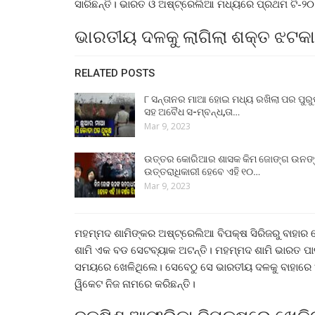
ସାରିଛନ୍ତି। ଭାରତ ଓ ଅଷ୍ଟ୍ରେଲିଆ ମଧ୍ୟରେ ପ୍ରଥମ ଟି-୨
ଭାରତୀୟ ଦଳକୁ ଲାଗିଲା ଶକ୍ତ ଝଟକା
RELATED POSTS
୮ ସନ୍ତାନର ମାଆ ହୋଇ ମଧ୍ୟ ରଖିଲା ପର ପୁର
ସହ ଅବୈଧ ସ-ମ୍ବନ୍ଧ,ତା…
Mar 9, 2023
ଉତ୍ତର କୋରିଆର ଶାସକ କିମ ଜୋଙ୍ଗ ଉନଙ
ଉତ୍ତରାଧିକାରୀ ହେବେ ଏହି ୧୦…
Mar 9, 2023
ମହମ୍ମଦ ଶାମିଙ୍କର ଅଷ୍ଟ୍ରେଲିଆ ବିପକ୍ଷ ସିରିଜରୁ ବାହାର 
ଶାମି ଏକ ବଡ ସେଟବ୍ୟାକ ଅଟନ୍ତି। ମହମ୍ମଦ ଶାମି ଭାରତ ପାଇ
ସମୟରେ ଖେଳିଥିଲେ। ସେବେଠୁ ସେ ଭାରତୀୟ ଦଳକୁ ବାହାରେ ଅଛ
ୱିକେଟ ନିଜ ନାମରେ କରିଛନ୍ତି।