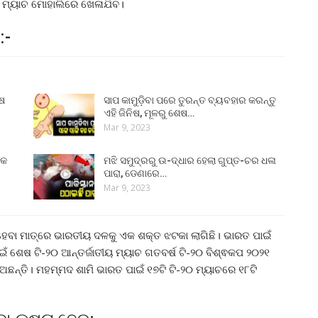
୦ ମ୍ୟାଚ ମୋହାଲିରେ ଖେଳାଯିବ।
:-
ୁଷ
ସାପ କାମୁଡ଼ିବା ପରେ ତୁରନ୍ତ ବ୍ୟବହାର କରନ୍ତୁ
ଏହି ଜିନିଷ, ମୂଳରୁ ଶେଷ…
Mar 9, 2023
୍କ
ମଝି ସମୁଦ୍ରରୁ ଉ-ଦ୍ଧାର ହେଲା ଗୁପ୍ତ-ଚର ଧଳା
ପାରା, ଡେଣାରେ…
Mar 9, 2023
ହେବା ମାତ୍ରେ ଭାରତୀୟ ଦଳକୁ ଏକ ଶକ୍ତ ଝଟକା ଲାଗିଛି। ଭାରତ ପାଇଁ
ଁ ଶେଷ ଟି-୨୦ ଆନ୍ତର୍ଜାତୀୟ ମ୍ୟାଚ ଗତବର୍ଷ ଟି-୨୦ ବିଶ୍ଵକପ ୨୦୨୧
ନ୍ତି। ମହମ୍ମଦ ଶାମି ଭାରତ ପାଇଁ ୧୭ଟି ଟି-୨୦ ମ୍ୟାଚରେ ୧୮ଟି