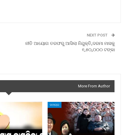
NEXT POST
ନୀତି ଆୟୋଗ ତରଫରୁ ଆସିଲା ନିଯୁକ୍ତି,ଦରମା ମାସକୁ
୧,୫୦,୦୦୦ ଟଙ୍କା
More From Author
ସମାଚାର