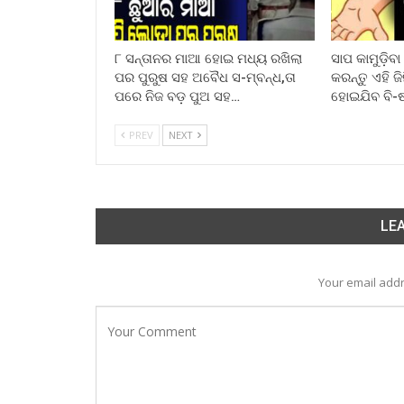
୮ ସନ୍ତାନର ମାଆ ହୋଇ ମଧ୍ୟ ରଖିଲା
ସାପ କାମୁଡ଼ିବ
ପର ପୁରୁଷ ସହ ଅବୈଧ ସ-ମ୍ବନ୍ଧ,ତା
କରନ୍ତୁ ଏହି ଜ
ପରେ ନିଜ ବଡ଼ ପୁଅ ସହ…
ହୋଇଯିବ ବି-
PREV
NEXT
LEA
Your email addr