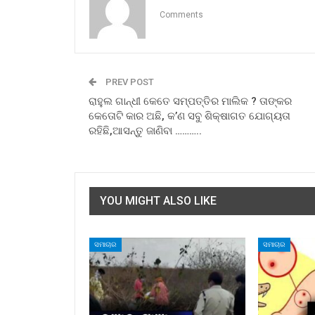
Comments
PREV POST
ରାହୁଲ ଗାନ୍ଧୀ କେତେ ସମ୍ପତ୍ତିର ମାଲିକ ? ତାଙ୍କର
କେତୋଟି କାର ଅଛି, କ’ଣ ସବୁ ଶିକ୍ଷାଗତ ଯୋଗ୍ୟତା
ରହିଛି,ଆସନ୍ତୁ ଜାଣିବା ………..
YOU MIGHT ALSO LIKE
ସମାଚାର
ସମାଚାର