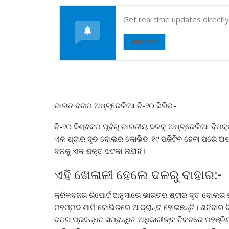
Get real time updates directl
Subscribe
ଭାରତ ବନାମ ଅଷ୍ଟ୍ରେଲିଆ ଟି-୨୦ ସିରିଜ:-
ଟି-୨୦ ବିଶ୍ଵକପ ପୂର୍ବରୁ ଭାରତୀୟ ଦଳକୁ ଅଷ୍ଟ୍ରେଲିଆ ବିପକ୍ଷ
ଏକ ଷ୍ଟାର ଦୃତ ବୋଲର କୋଭିଡ-୧୯ ପଜିଟିବ ହେବା ପରେ ଅଷ୍
ଦଳକୁ ଏକ ଶକ୍ତ ଝଟକା ଲାଗିଛି।
ଏହି ଖେଳାଳୀ ହେଲେ ଦଳରୁ ବାହାର:-
କ୍ରିକବଜର ରିପୋର୍ଟ ଅନୁସାରେ ଭାରତର ଷ୍ଟାର ଦୃତ ବୋଲର ମ
ମହମ୍ମଦ ଶାମି କୋଭିଡରେ ଆକ୍ରାନ୍ତ ହୋଇଛନ୍ତି। ଶନିବାର ଦିନ
ଦଳର ପ୍ରବନ୍ଧନ ସମ୍ବନ୍ଧିତ ଅଧିକାରୀଙ୍କ ନିକଟରେ ପହଞ୍ଚିଯ