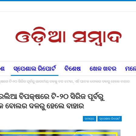
େଶ
ସ୍ପେଶାଲ ରିପୋର୍ଟ
ବିଶେଷ
ଖେଳ ଖବର
ମନୋ
୍ଷରେ ଟି-୨୦ ସିରିଜ ପୂର୍ବରୁ ଭାରତୀୟ ଦଳକୁ ବଡ ଝଟକା, ଏହି ଘାତକ ବୋଲର ଦଳରୁ ହେଲେ ବାହାର
ିଆ ବିପକ୍ଷରେ ଟି-୨୦ ସିରିଜ ପୂର୍ବରୁ
ତକ ବୋଲର ଦଳରୁ ହେଲେ ବାହାର
ସମାଚାର
ସ୍ପେଶାଲ ରିପୋର୍ଟ