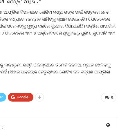
ା କଷ୍ଟ ହେବ:-
ଷିଣ ଆଫ୍ରିକା ବିପକ୍ଷରେ ଖେଳିବା ମଧ୍ୟ ତାଙ୍କ ପାଇଁ କଷ୍ଟକର ହେବ।
ାଳିଙ୍କ ମଧ୍ୟରେ ମହମ୍ମଦ ଶାମିଙ୍କୁ ସ୍ଥାନ ଦେଇଛନ୍ତି। ଯେତେବେଳେ
 ହର୍ଷଲ ପଟେଲଙ୍କୁ ମୁଖ୍ୟ ଦଳରେ ସୁଯୋଗ ଦିଆଯାଇଛି। ଦକ୍ଷିଣ ଆଫ୍ରିକା
ର, ୨ ଅକ୍ଟୋବର ଏବଂ ୪ ଅକ୍ଟୋବରରେ ଥିରୁବନନ୍ତପୁରମ, ଗୁଆହାଟି ଏବଂ
ଲକ୍ଷ୍ନୌ, ରାଞ୍ଚି ଓ ଦିଲ୍ଲୀରେ ତିନୋଟି ଦିନକିଆ ମ୍ୟାଚ ଖେଳିବାକୁ
ାହିଁ। ଶିଖର ଧାବନଙ୍କ ନେତୃତ୍ଵରେ ଗୋଟିଏ ଦଳ ଦକ୍ଷିଣ ଆଫ୍ରିକା
er
Google+
0
0