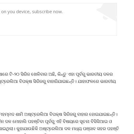
y on you device, subscribe now.
ରେ ଟି-୨୦ ସିରିଜ ଖେଳିବାର ଅଛି, କିନ୍ତୁ ଏହା ପୂର୍ବରୁ ଭାରତୀୟ ଦଳର
ଟ୍ରେଲିଆ ବିପକ୍ଷ ସିରିଜରୁ ବାହାରିଯାଇଛନ୍ତି। ଯାହାଫଳରେ ଭାରତୀୟ
ହମ୍ମଦ ଶାମି ଅଷ୍ଟ୍ରେଲିଆ ବିପକ୍ଷ ସିରିଜରୁ ବାହାର ହୋଇଯାଇଛନ୍ତି।
 ଦଳ ମୋହାଲି ପହଞ୍ଚିବା ପୂର୍ବରୁ ଏହି ବିଷୟରେ ସୂଚନା ବିସିସିଆଇ ଓ
ାଇଥିଲା। କୁହାଯାଉଛିକି ଅଷ୍ଟ୍ରେଲିଆ ଦଳ ମଧ୍ୟ ପଞ୍ଜାବ ସହର ପହଞ୍ଚି