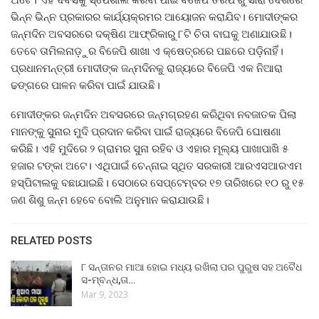
ଭିନ୍ନ ଭିନ୍ନ ପ୍ରକାରର କାର୍ଯ୍ୟକ୍ରମର ଆୟୋଜନ କରାଯିବ। ମୋଦୀଙ୍କର
ଜନ୍ମଦିନ ଅବସରରେ ଦକ୍ଷିଣ ଆଫ୍ରିକାରୁ ୮ଟି ଚିତା ବାଘକୁ ଅଣାଯାଉଛି।
ତେବେ ତାମିଲନାଡ଼ୁର ବିଜେପି ଶାଖା ଏ କ୍ଷେତ୍ରରେ ପଛରେ ପଡ଼ିନାହିଁ।
ପ୍ରଧାନମନ୍ତ୍ରୀ ମୋଦୀଙ୍କ ଜନ୍ମଦିନକୁ ରାଜ୍ୟରେ ବିଜେପି ଏକ ନିଆରା
ଢଙ୍ଗରେ ପାଳନ କରିବା ପାଇଁ ଯାଉଛି।
ମୋଦୀଙ୍କର ଜନ୍ମଦିନ ଅବସରରେ ଜନ୍ମଗ୍ରହଣ କରିଥିବା ନବଜାତକ ପିଲା
ମାନଙ୍କୁ ସୁନାର ମୁଦି ପ୍ରଦାନ କରିବା ପାଇଁ ରାଜ୍ୟରେ ବିଜେପି ଘୋଷଣା
କରିଛି। ଏହି ମୁଦିରେ ୨ ଗ୍ରାମର ସୁନା ରହିବ ଓ ଏହାର ମୂଲ୍ୟ ପାଖାପାଖି ୫
ହଜାର ଟଙ୍କା ଅଟେ। ଏଥିପାଇଁ ଚେନ୍ନାଇ ସ୍ଥିତ ସରକାରୀ ଆରଏସଆରଏମ
ହସ୍ପିଟାଲକୁ ବଛାଯାଇଛି। ସେଠାରେ ସେପ୍ଟେମ୍ବର ୧୭ ତାରିଖରେ ୧୦ ରୁ ୧୫
ଜଣ ଶିଶୁ ଜନ୍ମ ହେବେ ବୋଲି ଅନୁମାନ କରାଯାଉଛି।
RELATED POSTS
୮ ସନ୍ତାନର ମାଆ ହୋଇ ମଧ୍ୟ ରଖିଲା ପର ପୁରୁଷ ସହ ଅବୈଧ
ସ-ମ୍ବନ୍ଧ,ତା…
Mar 9, 2023