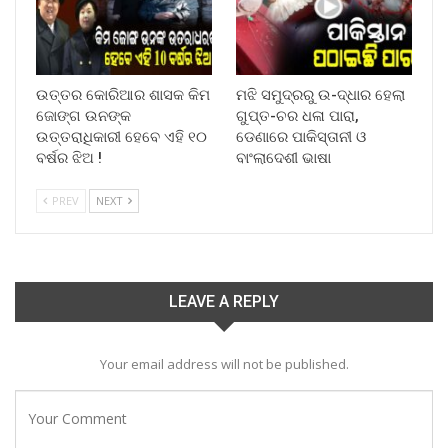
ଉତ୍ତର କୋରିଆର ଶାସକ କିମ
ମଝି ସମୁଦ୍ରରୁ ଉ-ଦ୍ଧାର ହେଲା
ଜୋଙ୍ଗ ଉନଙ୍କ
ଗୁପ୍ତ-ଚର ଧଳା ପାରା,
ଉତ୍ତରାଧିକାରୀ ହେବେ ଏହି ୧୦
ଡେଣାରେ ପାକିସ୍ତାନୀ ଓ
ବର୍ଷର ଝିଅ !
ବାଂଲାଦେଶୀ ଭାଷା
PREV
NEXT
LEAVE A REPLY
Your email address will not be published.