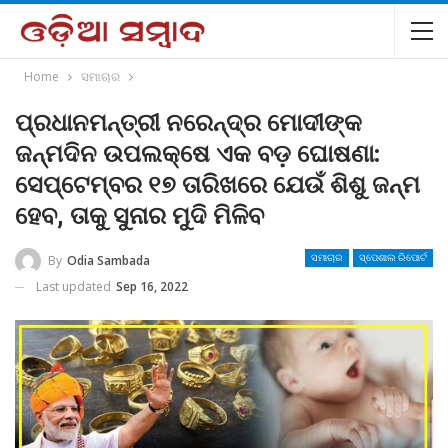
Home
ସମାଚାର
ପ୍ରଧାନମନ୍ତ୍ରୀ ନରେନ୍ଦ୍ର ମୋଦୀଙ୍କ
ଜନ୍ମଦିନ ଉପଲକ୍ଷେ ଏକ ବଡ଼ ଘୋଷଣା:
ସେପ୍ଟେମ୍ବର ୧୭ ତାରିଖରେ ଯେଉଁ ଶିଶୁ ଜନ୍ମ
ହେବ, ତାକୁ ସୁନାର ମୁଦି ମିଳିବ
By
Odia Sambada
ସମାଚାର
ସ୍ପେଶାଲ ରିପୋର୍ଟ
Last updated
Sep 16, 2022