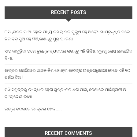
RECENT POSTS
୮ ସନ୍ତାନର ମାଆ ହୋଇ ମଧ୍ୟ ରଖିଲା ପର ପୁରୁଷ ସହ ଅବୈଧ ସ-ମ୍ବନ୍ଧ,ତା ପରେ
ନିଜ ବଡ଼ ପୁଅ ସହ ମିଶି,ଜାଣନ୍ତୁ ପୁରା ଘ-ଟଣା
ସାପ କାମୁଡ଼ିବା ପରେ ତୁରନ୍ତ ବ୍ୟବହାର କରନ୍ତୁ ଏହି ଜିନିଷ, ମୂଳରୁ ଶେଷ ହୋଇଯିବ
ବି-ଷ
ଉତ୍ତର କୋରିଆର ଶାସକ କିମ ଜୋଙ୍ଗ ଉନଙ୍କ ଉତ୍ତରାଧିକାରୀ ହେବେ ଏହି ୧୦
ବର୍ଷର ଝିଅ !
ମଝି ସମୁଦ୍ରରୁ ଉ-ଦ୍ଧାର ହେଲା ଗୁପ୍ତ-ଚର ଧଳା ପାରା, ଡେଣାରେ ପାକିସ୍ତାନୀ ଓ
ବାଂଲାଦେଶୀ ଭାଷା
ରଙ୍ଗ ବଦଳରେ ର-କ୍ତର ଖେଳ …..
RECENT COMMENTS