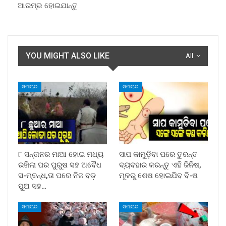
ଆରମ୍ଭ ହୋଇଯାନ୍ତୁ
YOU MIGHT ALSO LIKE
All
ସମାଚାର
ସମାଚାର
୮ ସନ୍ତାନର ମାଆ ହୋଇ ମଧ୍ୟ
ସାପ କାମୁଡ଼ିବା ପରେ ତୁରନ୍ତ
ରଖିଲା ପର ପୁରୁଷ ସହ ଅବୈଧ
ବ୍ୟବହାର କରନ୍ତୁ ଏହି ଜିନିଷ,
ସ-ମ୍ବନ୍ଧ,ତା ପରେ ନିଜ ବଡ଼
ମୂଳରୁ ଶେଷ ହୋଇଯିବ ବି-ଷ
ପୁଅ ସହ…
ସମାଚାର
ସମାଚାର