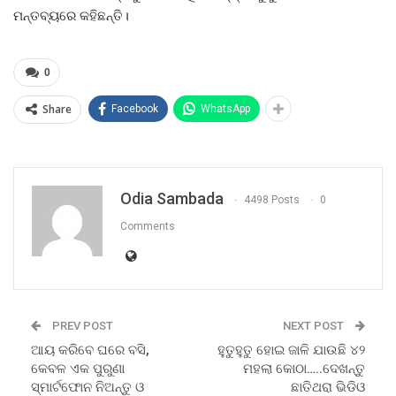
ମନ୍ତବ୍ୟରେ କହିଛନ୍ତି।
0
Share
Facebook
WhatsApp
Odia Sambada
4498 Posts
0
Comments
PREV POST
NEXT POST
ଆୟ କରିବେ ଘରେ ବସି,
ହୁତୁହୁତୁ ହୋଇ ଜାଳି ଯାଉଛି ୪୨
କେବଳ ଏକ ପୁରୁଣା
ମହଲା କୋଠା…..ଦେଖନ୍ତୁ
ସ୍ମାର୍ଟଫୋନ ନିଅନ୍ତୁ ଓ
ଛାତିଥରା ଭିଡିଓ