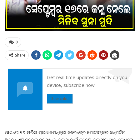
0
Share
Get real time updates directly on you
device, subscribe now.
Subscribe
ଆସନ୍ତା ୧୭ ତାରିଖ ପ୍ରଧାନମନ୍ତ୍ରୀ ନରେନ୍ଦ୍ର ମୋଦୀଙ୍କର ଜନ୍ମଦିନ
ଅଟେ। ଏହି ଦିବସକୁ ସ୍ପେଶାଲ କରିବା ପାଇଁ ବିଜେପି ତରଫରୁ ସାରା ଦେଶରେ