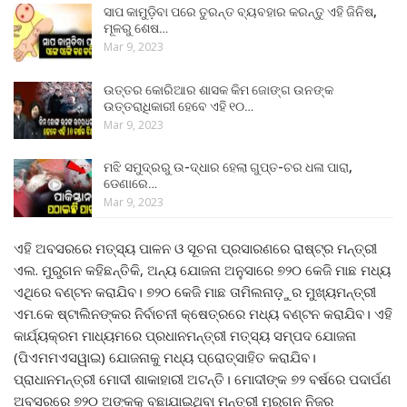
ସାପ କାମୁଡ଼ିବା ପରେ ତୁରନ୍ତ ବ୍ୟବହାର କରନ୍ତୁ ଏହି ଜିନିଷ,
ମୂଳରୁ ଶେଷ…
Mar 9, 2023
ଉତ୍ତର କୋରିଆର ଶାସକ କିମ ଜୋଙ୍ଗ ଉନଙ୍କ
ଉତ୍ତରାଧିକାରୀ ହେବେ ଏହି ୧୦…
Mar 9, 2023
ମଝି ସମୁଦ୍ରରୁ ଉ-ଦ୍ଧାର ହେଲା ଗୁପ୍ତ-ଚର ଧଳା ପାରା,
ଡେଣାରେ…
Mar 9, 2023
ଏହି ଅବସରରେ ମତ୍ସ୍ୟ ପାଳନ ଓ ସୂଚନା ପ୍ରସାରଣରେ ରାଷ୍ଟ୍ର ମନ୍ତ୍ରୀ
ଏଲ. ମୁରୁଗନ କହିଛନ୍ତିକି, ଅନ୍ୟ ଯୋଜନା ଅନୁସାରେ ୭୨୦ କେଜି ମାଛ ମଧ୍ୟ
ଏଥିରେ ବଣ୍ଟନ କରାଯିବ। ୭୨୦ କେଜି ମାଛ ତାମିଲନାଡ଼ୁର ମୁଖ୍ୟମନ୍ତ୍ରୀ
ଏମ.କେ ଷ୍ଟାଲିନଙ୍କର ନିର୍ବାଚନୀ କ୍ଷେତ୍ରରେ ମଧ୍ୟ ବଣ୍ଟନ କରାଯିବ। ଏହି
କାର୍ଯ୍ୟକ୍ରମ ମାଧ୍ୟମରେ ପ୍ରଧାନମନ୍ତ୍ରୀ ମତ୍ସ୍ୟ ସମ୍ପଦ ଯୋଜନା
(ପିଏମମଏସୱାଇ) ଯୋଜନାକୁ ମଧ୍ୟ ପ୍ରୋତ୍ସାହିତ କରାଯିବ।
ପ୍ରାଧାନମନ୍ତ୍ରୀ ମୋଦୀ ଶାକାହାରୀ ଅଟନ୍ତି। ମୋଦୀଙ୍କ ୭୨ ବର୍ଷରେ ପଦାର୍ପଣ
ଅବସରରେ ୭୨୦ ଅଙ୍କକୁ ବଛାଯାଇଥିବା ମନ୍ତ୍ରୀ ମୁରୁଗନ ନିଜର