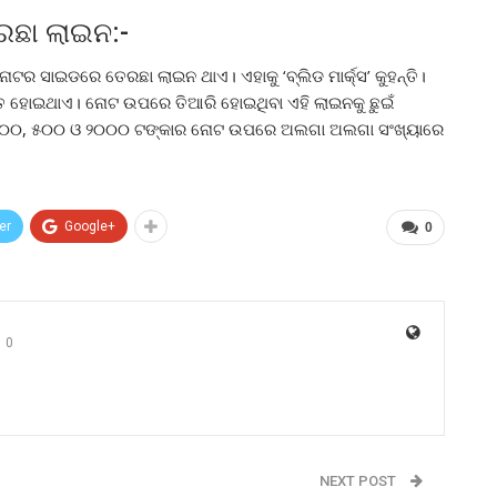
ଛା ଲାଇନ:-
 ସାଇଡରେ ତେରଛା ଲାଇନ ଥାଏ। ଏହାକୁ ‘ବ୍ଲିଡ ମାର୍କ୍ସ’ କୁହନ୍ତି।
୍ତୁତ ହୋଇଥାଏ। ନୋଟ ଉପରେ ତିଆରି ହୋଇଥିବା ଏହି ଲାଇନକୁ ଛୁଇଁ
, ୨୦୦, ୫୦୦ ଓ ୨୦୦୦ ଟଙ୍କାର ନୋଟ ଉପରେ ଅଲଗା ଅଲଗା ସଂଖ୍ୟାରେ
er
Google+
0
0
NEXT POST