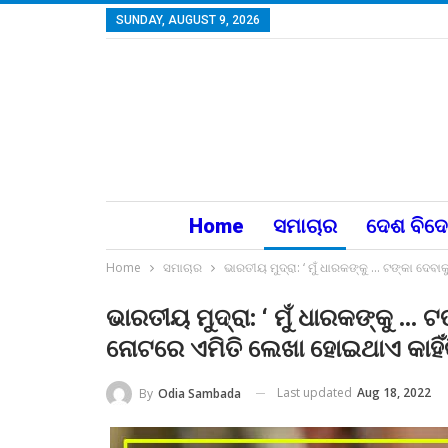
SUNDAY, AUGUST 9, 2026
Home
ସମାଚାର
ଦେଶ ବିଦ
Home
ସମାଚାର
ଭାରତୀୟ ମୁଦ୍ରା: ‘ ମୁଁ ଧାରକଙ୍କୁ … ଟଙ୍କା ଦେବ
ଭାରତୀୟ ମୁଦ୍ରା: ‘ ମୁଁ ଧାରକଙ୍କୁ … 
ନୋଟରେ ଏମିତି ଲେଖା ହୋଇଥାଏ କାହିଁ
Last updated
Aug 18, 2022
By
Odia Sambada