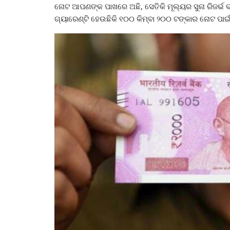
ନୋଟ ଆପଣଙ୍କ ପାଖରେ ଅଛି, ସେତିକି ମୂଲ୍ୟର ସୁନା ରିଜର୍ଭ ବ
ଗ୍ୟାରେଣ୍ଟି ହେଉଛିକି ୧୦୦ କିମ୍ବା ୨୦୦ ଟଙ୍କାର ନୋଟ ପା