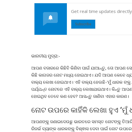
Get real time updates directl
Subscribe
ଭାରତୀୟ ମୁଦ୍ରା:-
ଆପଣ ବଜାରରେ କିଛିବି କିଣିବା ପାଇଁ ଯାଆନ୍ତୁ, ତୋ ଆପଣ ସେଠ
କିଛି କାଗଜର ନୋଟ ମଧ୍ୟ ହୋଇଥାଏ। ଯଦି ଆପଣ କେବେ ଧ୍
ବାକ୍ୟ ଲେଖା ହୋଇଥାଏ। ଏହି ବାକ୍ୟ ହେଉଛି-‘ମୁଁ ଧାରକ ଙ୍କ
ପର୍ଯ୍ଯନ୍ତ ନୋଟରେ ଏହି ବାକ୍ୟ ଲେଖାଯାଇଥାଏ। କିନ୍ତୁ ଆପଣ 
ହୋଇଥିବ ତେବେ କଣ ହେବ? ଆସନ୍ତୁ ଜାଣିବା ଏହାର କାରଣ।
ନୋଟ ଉପରେ କାହିଁକି ଲେଖା ହୁଏ ‘ମୁଁ 
ଆପଣଙ୍କୁ ଜଣାଇଦେଉଛୁ ଭାରତରେ ସମସ୍ତ ନୋଟଙ୍କୁ ତିଆରି କ
ରିଜର୍ଭ ବ୍ୟାଙ୍କ ଧାରକଙ୍କୁ ବିଶ୍ଵାସ ଦେବା ପାଇଁ ନୋଟ ଉପ