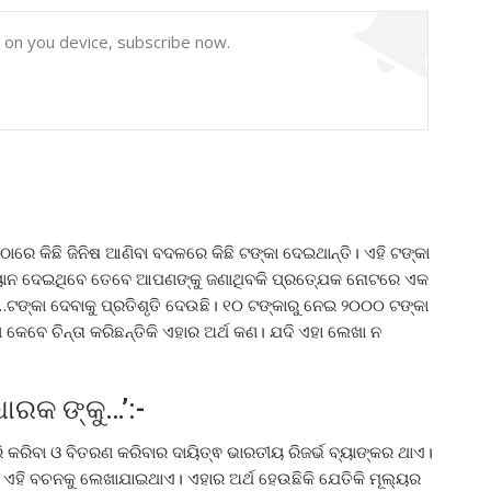
y on you device, subscribe now.
ାରେ କିଛି ଜିନିଷ ଆଣିବା ବଦଳରେ କିଛି ଟଙ୍କା ଦେଇଥାନ୍ତି। ଏହି ଟଙ୍କା
ୟାନ ଦେଇଥିବେ ତେବେ ଆପଣଙ୍କୁ ଜଣାଥିବକି ପ୍ରତ୍ଯେକ ନୋଟରେ ଏକ
ୁ…ଟଙ୍କା ଦେବାକୁ ପ୍ରତିଶୃତି ଦେଉଛି। ୧୦ ଟଙ୍କାରୁ ନେଇ ୨୦୦୦ ଟଙ୍କା
କେବେ ଚିନ୍ତା କରିଛନ୍ତିକି ଏହାର ଅର୍ଥ କଣ। ଯଦି ଏହା ଲେଖା ନ
ଧାରକ ଙ୍କୁ…’:-
ରିବା ଓ ବିତରଣ କରିବାର ଦାୟିତ୍ଵ ଭାରତୀୟ ରିଜର୍ଭ ବ୍ୟାଙ୍କର ଥାଏ।
ରେ ଏହି ବଚନକୁ ଲେଖାଯାଇଥାଏ। ଏହାର ଅର୍ଥ ହେଉଛିକି ଯେତିକି ମୂଲ୍ୟର