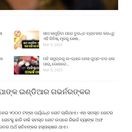
ୁଷ
ସାପ କାମୁଡ଼ିବା ପରେ ତୁରନ୍ତ ବ୍ୟବହାର କରନ୍ତୁ
ଏହି ଜିନିଷ, ମୂଳରୁ ଶେଷ…
Mar 9, 2023
୍କ
ମଝି ସମୁଦ୍ରରୁ ଉ-ଦ୍ଧାର ହେଲା ଗୁପ୍ତ-ଚର ଧଳା
ପାରା, ଡେଣାରେ…
Mar 9, 2023
ବ୍ଯାଙ୍କ ଇଣ୍ଡିଆର ଗଭର୍ନରଙ୍କର
ନେଇ ୨୦୦୦ ଟଙ୍କା ପର୍ଯ୍ଯନ୍ତ ନୋଟ ଚାଲିଥାଏ। ଏହା ସମସ୍ତ ନୋଟର
ୋଟକୁ ଛାଡି ବାକି ସମସ୍ତ ନୋଟ ଉପରେ ରିଭର୍ଜ ବ୍ୟାଙ୍କ ଅଫ
ତର ଅର୍ଥ ସଚିବଙ୍କର ହସ୍ତାକ୍ଷର ଥାଏ।