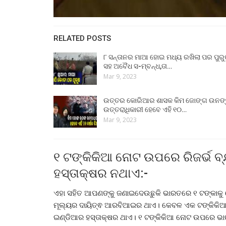
RELATED POSTS
୮ ସନ୍ତାନର ମାଆ ହୋଇ ମଧ୍ୟ ରଖିଲା ପର ପୁର
ସହ ଅବୈଧ ସ-ମ୍ବନ୍ଧ,ତା…
Mar 9, 2023
ଉତ୍ତର କୋରିଆର ଶାସକ କିମ ଜୋଙ୍ଗ ଉନଙ
ଉତ୍ତରାଧିକାରୀ ହେବେ ଏହି ୧୦…
Mar 9, 2023
୧ ଟଙ୍କିକିଆ ନୋଟ ଉପରେ ରିଜର୍ଭ 
ହସ୍ତାକ୍ଷର ନଥାଏ:-
ଏହା ସହିତ ଆପଣଙ୍କୁ ଜଣାଇଦେଉଛୁକି ଭାରତରେ ୧ ଟଙ୍କାକୁ 
ମୂଲ୍ୟର ଦାୟିତ୍ଵ ଆରବିଆଇର ଥାଏ। କେବଳ ଏକ ଟଙ୍କିକିଆ ନ
ଇଣ୍ଡିଆର ହସ୍ତାକ୍ଷର ଥାଏ। ୧ ଟଙ୍କିକିଆ ନୋଟ ଉପରେ ଭାର