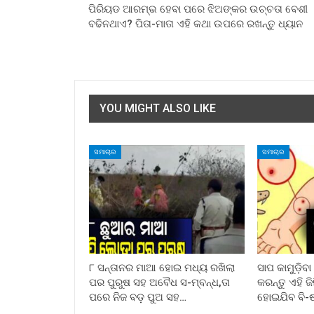
ପିରିୟଡ ଆରମ୍ଭ ହେବା ପରେ ଝିଅଙ୍କର ଉଚ୍ଚତା ବେଶୀ
ବଢିନଥାଏ? ପିତା-ମାତା ଏହି କଥା ଉପରେ ରଖନ୍ତୁ ଧ୍ୟାନ
YOU MIGHT ALSO LIKE
ସମାଚାର
ସମାଚାର
୮ ସନ୍ତାନର ମାଆ ହୋଇ ମଧ୍ୟ ରଖିଲା
ସାପ କାମୁଡ଼ିବ
ପର ପୁରୁଷ ସହ ଅବୈଧ ସ-ମ୍ବନ୍ଧ,ତା
କରନ୍ତୁ ଏହି ଜ
ପରେ ନିଜ ବଡ଼ ପୁଅ ସହ…
ହୋଇଯିବ ବି-