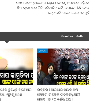
ଦଶମ ଏବଂ ଦ୍ଵାଦଶରେ ହେଲେ ଫେଲ, ସମସ୍ତେ କହିଲେ
ଝିଅ ଲାଇଫରେ କିଛି କରିପାରିବ ନାହିଁ, ତାପରେ IAS ହୋଇ
ବନ୍ଦ କରିଦେଲେ ଲୋକଙ୍କ ମୁହଁ
More From Author
ସମାଚାର
ା ପରେ ତୁରନ୍ତ ବ୍ୟବହାର
ଉତ୍ତର କୋରିଆର ଶାସକ କିମ
ିନିଷ, ମୂଳରୁ ଶେଷ
ଜୋଙ୍ଗ ଉନଙ୍କ ଉତ୍ତରାଧିକାରୀ
ଷ
ହେବେ ଏହି ୧୦ ବର୍ଷର ଝିଅ !