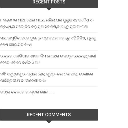
RECENT POSTS
୮ ସନ୍ତାନର ମାଆ ହୋଇ ମଧ୍ୟ ରଖିଲା ପର ପୁରୁଷ ସହ ଅବୈଧ ସ-
ମ୍ବନ୍ଧ,ତା ପରେ ନିଜ ବଡ଼ ପୁଅ ସହ ମିଶି,ଜାଣନ୍ତୁ ପୁରା ଘ-ଟଣା
ସାପ କାମୁଡ଼ିବା ପରେ ତୁରନ୍ତ ବ୍ୟବହାର କରନ୍ତୁ ଏହି ଜିନିଷ, ମୂଳରୁ
ଶେଷ ହୋଇଯିବ ବି-ଷ
ଉତ୍ତର କୋରିଆର ଶାସକ କିମ ଜୋଙ୍ଗ ଉନଙ୍କ ଉତ୍ତରାଧିକାରୀ
ହେବେ ଏହି ୧୦ ବର୍ଷର ଝିଅ !
ମଝି ସମୁଦ୍ରରୁ ଉ-ଦ୍ଧାର ହେଲା ଗୁପ୍ତ-ଚର ଧଳା ପାରା, ଡେଣାରେ
ପାକିସ୍ତାନୀ ଓ ବାଂଲାଦେଶୀ ଭାଷା
ରଙ୍ଗ ବଦଳରେ ର-କ୍ତର ଖେଳ …..
RECENT COMMENTS