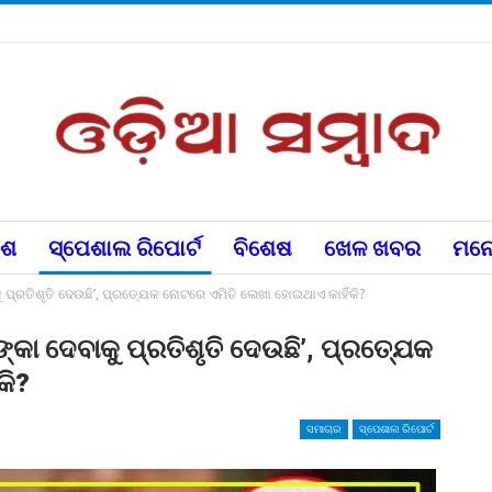
େଶ
ସ୍ପେଶାଲ ରିପୋର୍ଟ
ବିଶେଷ
ଖେଳ ଖବର
ମନୋ
ାକୁ ପ୍ରତିଶୃତି ଦେଉଛି’, ପ୍ରତ୍ଯେକ ନୋଟରେ ଏମିତି ଲେଖା ହୋଇଥାଏ କାହିଁକି?
ଟଙ୍କା ଦେବାକୁ ପ୍ରତିଶୃତି ଦେଉଛି’, ପ୍ରତ୍ଯେକ
କି?
ସମାଚାର
ସ୍ପେଶାଲ ରିପୋର୍ଟ