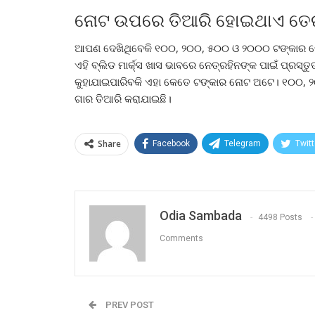
ନୋଟ ଉପରେ ତିଆରି ହୋଇଥାଏ ତେର
ଆପଣ ଦେଖିଥିବେକି ୧୦୦, ୨୦୦, ୫୦୦ ଓ ୨୦୦୦ ଟଙ୍କାର ନୋଟର
ଏହି ବ୍ଲିଡ ମାର୍କ୍ସ ଖାସ ଭାବରେ ନେତ୍ରହିନଙ୍କ ପାଇଁ ପ୍ରସ
କୁହାଯାଇପାରିବକି ଏହା କେତେ ଟଙ୍କାର ନୋଟ ଅଟେ। ୧୦୦
ଗାର ତିଆରି କରାଯାଇଛି।
Share
Facebook
Telegram
Twitt
Odia Sambada
4498 Posts
Comments
PREV POST