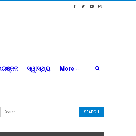
ରଞ୍ଜନ
ସ୍ୱାସ୍ଥ୍ୟ
More