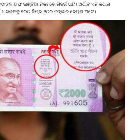
୍ଯାଙ୍କ ଅଫ ଇଣ୍ଡିଆ ନିକଟରେ ରିଜର୍ଭ ଅଛି। ଅର୍ଥାତ ଏହି କଥାର
ଇଁ ଧାରକଙ୍କୁ ୧୦୦ କିମ୍ବା ୨୦୦ ଟଙ୍କାର ଦେୟତା ଅଟେ।