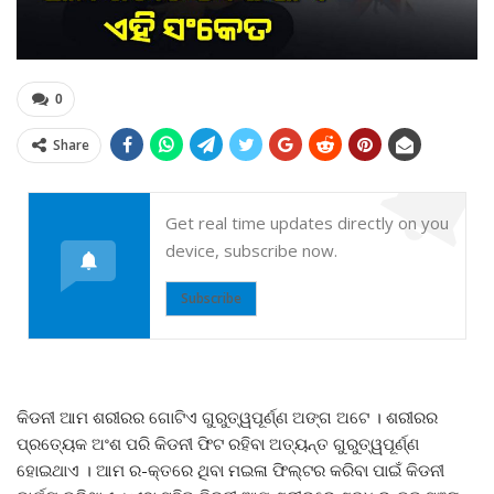
0
Share
Get real time updates directly on you
device, subscribe now.
Subscribe
କିଡନୀ ଆମ ଶରୀରର ଗୋଟିଏ ଗୁରୁତ୍ୱପୂର୍ଣ୍ଣ ଅଙ୍ଗ ଅଟେ । ଶରୀରର
ପ୍ରତ୍ୟେକ ଅଂଶ ପରି କିଡନୀ ଫିଟ ରହିବା ଅତ୍ୟନ୍ତ ଗୁରୁତ୍ୱପୂର୍ଣ୍ଣ
ହୋଇଥାଏ । ଆମ ର-କ୍ତରେ ଥିବା ମଇଳା ଫିଲ୍ଟର କରିବା ପାଇଁ କିଡନୀ