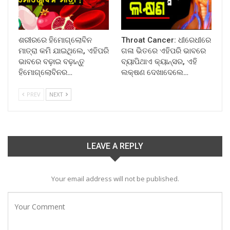
ଶରୀରରେ ହିମୋଗ୍ଲୋବିନ
Throat Cancer: ଧୀରେଧୀରେ
ମାତ୍ରା କମି ଯାଇଥିଲେ, ଏହିପରି
ଗଳା ଭିତରେ ଏହିପରି ଭାବରେ
ଭାବରେ ବଢ଼ାଇ ବଢ଼ାନ୍ତୁ
ବ୍ୟାପିଥାଏ କ୍ୟାନ୍ସର, ଏହି
ହିମୋଗ୍ଲୋବିନର…
ଲକ୍ଷଣ ଦେଖାଦେଲେ…
PREV
NEXT
LEAVE A REPLY
Your email address will not be published.