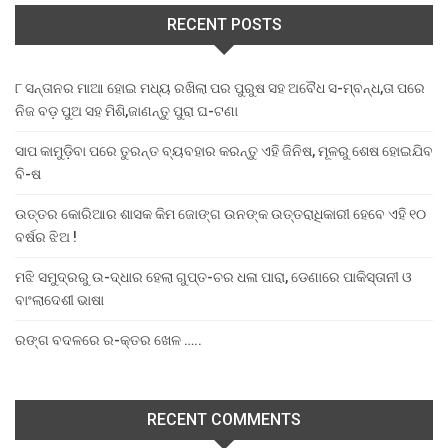
RECENT POSTS
୮ ସନ୍ତାନର ମାଆ ହୋଇ ମଧ୍ୟ ରଖିଲା ପର ପୁରୁଷ ସହ ଅବୈଧ ସ-ମ୍ବନ୍ଧ,ତା ପରେ
ନିଜ ବଡ଼ ପୁଅ ସହ ମିଶି,ଜାଣନ୍ତୁ ପୁରା ଘ-ଟଣା
ସାପ କାମୁଡ଼ିବା ପରେ ତୁରନ୍ତ ବ୍ୟବହାର କରନ୍ତୁ ଏହି ଜିନିଷ, ମୂଳରୁ ଶେଷ ହୋଇଯିବ
ବି-ଷ
ଉତ୍ତର କୋରିଆର ଶାସକ କିମ ଜୋଙ୍ଗ ଉନଙ୍କ ଉତ୍ତରାଧିକାରୀ ହେବେ ଏହି ୧୦
ବର୍ଷର ଝିଅ !
ମଝି ସମୁଦ୍ରରୁ ଉ-ଦ୍ଧାର ହେଲା ଗୁପ୍ତ-ଚର ଧଳା ପାରା, ଡେଣାରେ ପାକିସ୍ତାନୀ ଓ
ବାଂଲାଦେଶୀ ଭାଷା
ରଙ୍ଗ ବଦଳରେ ର-କ୍ତର ଖେଳ …..
RECENT COMMENTS