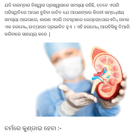
ଯଦି ବାରମ୍ବାର ନିଶ୍ୱାସ ପ୍ରଶ୍ୱାସରେ ସମସ୍ୟା ରହିଛି, ତେବେ ଏପରି
ପରିସ୍ଥିତିରେ ଆପଣ ବୁଝିବା ଉଚିତ ଯେ ଆପଣଙ୍କର କିଡନୀ ସମ୍ବନ୍ଧୀୟ
ସମସ୍ୟା ଥାଇପାରେ, କାରଣ ଏପରି ଅବସ୍ଥାରେ ରେଥ୍ରୋପୋଇଏଟିନ୍ ନାମକ
ଏକ ହରମୋନ୍ ଉତ୍ପାଦନ ପ୍ରଭାବିତ ହୁଏ । ଏହି ହରମୋନ୍ ଆରବିସିକୁ ତିଆରି
କରିବାରେ ସାହାଯ୍ୟ କରେ |
ଚର୍ମରେ କୁଣ୍ଡାଇ ହେବା :-