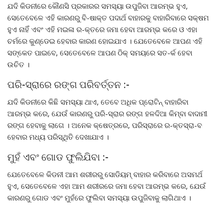
ଯଦି କିଡନୀରେ କୌଣସି ପ୍ରକାରର ସମସ୍ୟା ଉପୁଜିବା ଆରମ୍ଭ ହୁଏ,
ସେତେବେଳେ ଏହି କାରଣରୁ ବି-ଷାକ୍ତ ପଦାର୍ଥ ବାହାରକୁ ବାହାରିବାରେ ସକ୍ଷମ
ହୁଏ ନାହିଁ ଏବଂ ଏହି ମଇଳା ର-କ୍ତରେ ଜମା ହେବା ଆରମ୍ଭ କରେ ଓ ଏହା
ଚର୍ମରେ କୁଣ୍ଡେଇ ହେବାର କାରଣ ହୋଇଯାଏ । ଯେତେବେଳେ ଆପଣ ଏହି
ସଙ୍କେତ ପାଇବେ, ସେତେବେଳେ ଆପଣ ଠିକ୍ ସମୟରେ ସତ-ର୍କ ହେବା
ଉଚିତ ।
ପରି-ସ୍ରାରେ ରଙ୍ଗ ପରିବର୍ତ୍ତନ :-
ଯଦି କିଡନୀରେ କିଛି ସମସ୍ୟା ଥାଏ, ତେବେ ଅଧିକ ପ୍ରୋଟିନ୍ ବାହାରିବା
ଆରମ୍ଭ କରେ, ଯେଉଁ କାରଣରୁ ପରି-ସ୍ରାର ରଙ୍ଗ ହଳଦିଆ କିମ୍ବା ବାଦାମୀ
ରଙ୍ଗ ହେବାକୁ ଲାଗେ । ଅନେକ କ୍ଷେତ୍ରରେ, ପରିସ୍ରାରେ ର-କ୍ତସ୍ରା-ବ
ହେବାର ମଧ୍ୟ ପରିସ୍ଥିତି ଦେଖାଯାଏ ।
ମୁହଁ ଏବଂ ଗୋଡ ଫୁଲିଯିବା :-
ଯେତେବେଳେ କିଡନୀ ଆମ ଶରୀରରୁ ସୋଡିୟମ୍ ବାହାର କରିବାରେ ଅସମର୍ଥ
ହୁଏ, ସେତେବେଳେ ଏହା ଆମ ଶରୀରରେ ଜମା ହେବା ଆରମ୍ଭ କରେ, ଯେଉଁ
କାରଣରୁ ଗୋଡ ଏବଂ ମୁହଁରେ ଫୁଲିବା ସମସ୍ୟା ଉପୁଜିବାକୁ ଲାଗିଥାଏ ।