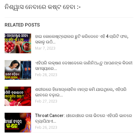
ନିଶ୍ୱାସ ନେବାରେ କଷ୍ଟ ହେବା :-
RELATED POSTS
ହାଇ କୋଲେଷ୍ଟ୍ରୋଲର ଛୁଟି କରିଦେବେ ଏହି 4 ଚାରିଟି ଫଳ,
ସକାଳୁ ଉଠି…
Mar 7, 2023
ଏହିପରି ଲକ୍ଷଣ ଦେଖାଦେଲେ ଜାଣିନିଅନ୍ତୁ ଆପଣଙ୍କ କିଡନୀ
ସମସ୍ୟାରେ…
Feb 28, 2023
ଶରୀରରେ ହିମୋଗ୍ଲୋବିନ ମାତ୍ରା କମି ଯାଇଥିଲେ, ଏହିପରି
ଭାବରେ ବଢ଼ାଇ…
Feb 27, 2023
Throat Cancer: ଧୀରେଧୀରେ ଗଳା ଭିତରେ ଏହିପରି ଭାବରେ
ବ୍ୟାପିଥାଏ…
Feb 26, 2023