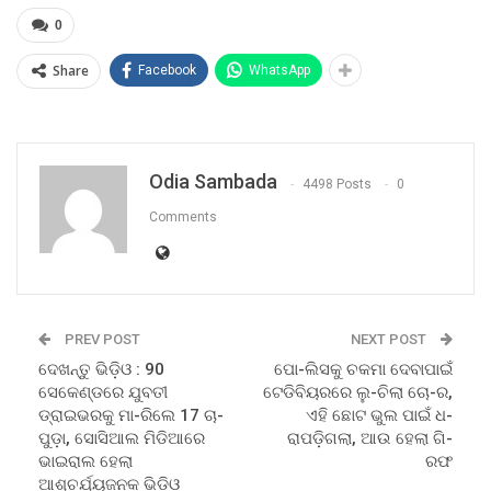
0
Share
Facebook
WhatsApp
Odia Sambada
4498 Posts
0
Comments
PREV POST
NEXT POST
ଦେଖନ୍ତୁ ଭିଡ଼ିଓ : 90
ପୋ-ଲିସକୁ ଚକମା ଦେବାପାଇଁ
ସେକେଣ୍ଡରେ ଯୁବତୀ
ଟେଡିବିୟରରେ ଲୁ-ଚିଲା ଚୋ-ର,
ଡ୍ରାଇଭରକୁ ମା-ରିଲେ 17 ଚା-
ଏହି ଛୋଟ ଭୁଲ ପାଇଁ ଧ-
ପୁଡ଼ା, ସୋସିଆଲ ମିଡିଆରେ
ରାପଡ଼ିଗଲା, ଆଉ ହେଲା ଗି-
ଭାଇରାଲ ହେଲା
ରଫ
ଆଶ୍ଚର୍ଯ୍ୟଜନକ ଭିଡିଓ