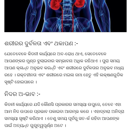
ଶରୀରର ଦୁର୍ବଳତା ଏବଂ ଥକାପଣ :-
ଯେତେବେଳେ କିଡନୀ କାର୍ଯ୍ୟରେ ଅବ-ରୋଧ ଥାଏ, ସେତେବେଳେ
ଆପଣଙ୍କର ମୁଣ୍ଡ ବୁଲାଇବାର ସମ୍ଭାବନା ଅଧିକ ରହିଥାଏ । ପୁରା ସମୟ
ଆପଣ କ୍ଳାନ୍ତ ଅନୁଭବ କରନ୍ତି ଏବଂ ଶରୀରରେ ଦୁର୍ବଳତାର ଅନୁଭବ ମଧ୍ୟ
ରହେ । ରକ୍ତହୀନତା ଏବଂ ଶରୀରରେ ମଇଳା ଜମା ହେତୁ ଏହି ଲକ୍ଷଣଗୁଡିକ
ସୃଷ୍ଟି ହୋଇପାରେ ।
ନିଦର ଅ-ଭାବ :-
କିଡନୀ କାର୍ଯ୍ୟରେ ଯଦି କୌଣସି ପ୍ରକାରର ସମସ୍ୟା ଉପୁଜେ, ତେବେ ଏହା
ଆମ ନିଦ ଉପରେ ପ୍ରଭାବ ପକାଇବା ଆରମ୍ଭ କରେ । ଏହାଦ୍ବାରା ଅନିଦ୍ରା
ସମସ୍ୟା ସୃଷ୍ଟି କରିଥାଏ । ତେଣୁ ସମୟ ପୂର୍ବରୁ ସତ-ର୍କ ରହିବା ଆପଣଙ୍କ
ପାଇଁ ଅତ୍ୟନ୍ତ ଗୁରୁତ୍ୱପୂର୍ଣ୍ଣ ଅଟେ ।