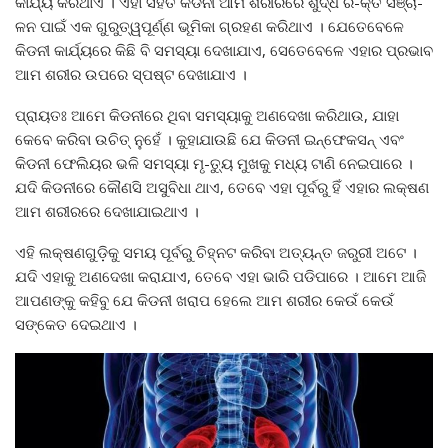
କାର୍ଯ୍ୟ କରିଥାଏ । ଏହା ସହିତ କିଡନୀ ଆମ ଶରୀରରେ ଶୁଦ୍ଧ ର-କ୍ତ ସଞ୍ଚା-
ଳନ ପାଇଁ ଏକ ଗୁରୁତ୍ୱପୂର୍ଣ୍ଣ ଭୂମିକା ଗ୍ରହଣ କରିଥାଏ । ଯେତେବେଳେ
କିଡନୀ କାର୍ଯ୍ୟରେ କିଛି ବି ସମସ୍ୟା ଦେଖାଯାଏ, ସେତେବେଳେ ଏହାର ପ୍ରଭାବ
ଆମ ଶରୀର ଉପରେ ସ୍ପଷ୍ଟ ଦେଖାଯାଏ ।
ପ୍ରାୟତଃ ଆମେ କିଡନୀରେ ଥିବା ସମସ୍ୟାକୁ ଅଣଦେଖା କରିଥାଉ, ଯାହା
କେବେ କରିବା ଉଚିତ୍ ନୁହେଁ । କୁହାଯାଉଛି ଯେ କିଡନୀ ଇନ୍ଫେକସନ୍ ଏବଂ
କିଡନୀ ଫେଲିୟର ଭଳି ସମସ୍ୟା ମୃ-ତ୍ୟୁ ମୁଖକୁ ମଧ୍ୟ ଟାଣି ନେଇପାରେ ।
ଯଦି କିଡନୀରେ କୌଣସି ଅସୁବିଧା ଥାଏ, ତେବେ ଏହା ପୂର୍ବରୁ ହିଁ ଏହାର ଲକ୍ଷଣ
ଆମ ଶରୀରରେ ଦେଖାଯାଇଥାଏ ।
ଏହି ଲକ୍ଷଣଗୁଡ଼ିକୁ ସମୟ ପୂର୍ବରୁ ଚିହ୍ନଟ କରିବା ଅତ୍ୟନ୍ତ ଜରୁରୀ ଅଟେ ।
ଯଦି ଏହାକୁ ଅଣଦେଖା କରାଯାଏ, ତେବେ ଏହା ଭାରି ପଡିପାରେ । ଆମେ ଆଜି
ଆପଣଙ୍କୁ କହିବୁ ଯେ କିଡନୀ ଖରାପ ହେଲେ ଆମ ଶରୀର କେଉଁ କେଉଁ
ସଙ୍କେତ ଦେଇଥାଏ ।