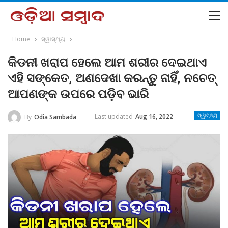
Home
ସ୍ୱାସ୍ଥ୍ୟ
କିଡନୀ ଖରାପ ହେଲେ ଆମ ଶରୀର ଦେଇଥାଏ
ଏହି ସଙ୍କେତ, ଅଣଦେଖା କରନ୍ତୁ ନାହିଁ, ନଚେତ୍
ଆପଣଙ୍କ ଉପରେ ପଡ଼ିବ ଭାରି
Last updated
Aug 16, 2022
By
Odia Sambada
ସ୍ୱାସ୍ଥ୍ୟ