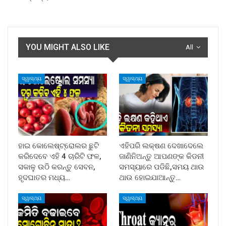
YOU MIGHT ALSO LIKE
All
ସ୍ୱାସ୍ଥ୍ୟ
ସ୍ୱାସ୍ଥ୍ୟ
ହାଇ କୋଲେଷ୍ଟ୍ରୋଲର ଛୁଟି
ଏହିପରି ଲକ୍ଷଣ ଦେଖାଦେଲେ
କରିଦେବେ ଏହି 4 ଚାରିଟି ଫଳ,
ଜାଣିନିଅନ୍ତୁ ଆପଣଙ୍କ କିଡନୀ
ସକାଳୁ ଉଠି କରନ୍ତୁ ସେବନ,
ସମସ୍ୟାରେ ପଡିଛି,ସମୟ ଥାଉ
ହୃଦଘାତର ମଧ୍ୟ…
ଥାଉ ହୋଇଯାଆନ୍ତୁ…
ସ୍ୱାସ୍ଥ୍ୟ
ସ୍ୱାସ୍ଥ୍ୟ