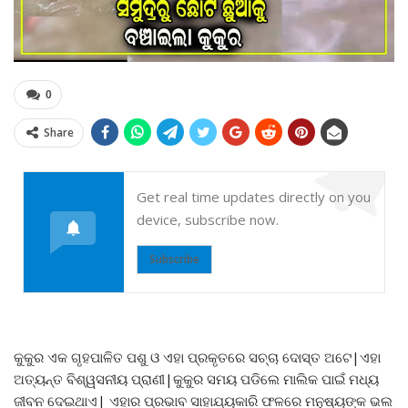
0
Share
Get real time updates directly on you
device, subscribe now.
Subscribe
କୁକୁର ଏକ ଗୃହପାଳିତ ପଶୁ ଓ ଏହା ପ୍ରକୃତରେ ସଚ୍ଚା ଦୋସ୍ତ ଅଟେ|ଏହା
ଅତ୍ୟନ୍ତ ବିଶ୍ୱସନୀୟ ପ୍ରାଣୀ|କୁକୁର ସମୟ ପଡିଲେ ମାଲିକ ପାଇଁ ମଧ୍ୟ
ଜୀବନ ଦେଇଥାଏ| ଏହାର ପ୍ରଭାବ ସାହାଯ୍ୟକାରି ଫଳରେ ମନୁଷ୍ୟଙ୍କ ଭଲ