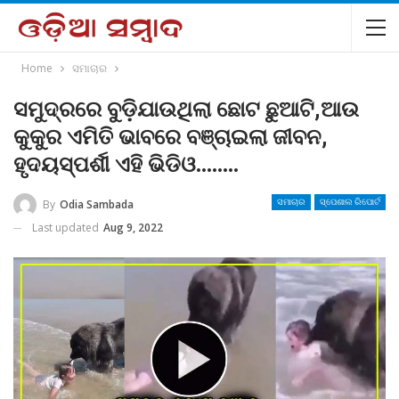
Home
ସମାଚାର
ସମୁଦ୍ରରେ ବୁଡ଼ିଯାଉଥିଲା ଛୋଟ ଛୁଆଟି,ଆଉ
କୁକୁର ଏମିତି ଭାବରେ ବଞ୍ଚାଇଲା ଜୀବନ,
ହୃଦୟସ୍ପର୍ଶୀ ଏହି ଭିଡିଓ……..
By
Odia Sambada
ସମାଚାର
ସ୍ପେଶାଲ ରିପୋର୍ଟ
Last updated
Aug 9, 2022