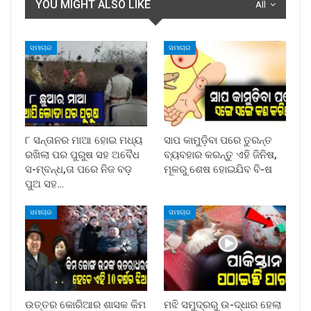
YOU MIGHT ALSO LIKE
All
ସମାଚାର
ସମାଚାର
୮ ସନ୍ତାନର ମାଆ ହୋଇ ମଧ୍ୟ
ସାପ କାମୁଡ଼ିବା ପରେ ତୁରନ୍ତ
ରଖିଲା ପର ପୁରୁଷ ସହ ଅବୈଧ
ବ୍ୟବହାର କରନ୍ତୁ ଏହି ଜିନିଷ,
ସ-ମ୍ବନ୍ଧ,ତା ପରେ ନିଜ ବଡ଼
ମୂଳରୁ ଶେଷ ହୋଇଯିବ ବି-ଷ
ପୁଅ ସହ…
ସମାଚାର
ସମାଚାର
ଉତ୍ତର କୋରିଆର ଶାସକ କିମ
ମଝି ସମୁଦ୍ରରୁ ଉ-ଦ୍ଧାର ହେଲା