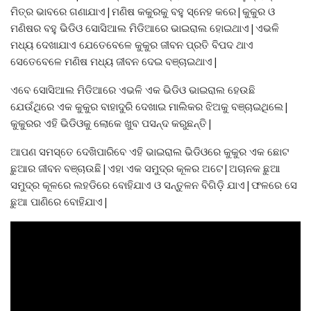
ମିତ୍ର ଭାବରେ ଗଣାଯାଏ|ମଣିଷ କକୁରକୁ ବହୁ ସ୍ନେହ କରେ|କୁକୁର ଓ
ମଣିଷର ବହୁ ଭିଡିଓ ସୋସିଆଲ ମିଡିଆରେ ଭାଇରାଲ ହୋଇଥାଏ|ଏଭଳି
ମଧ୍ୟ ଦେଖାଯାଏ ଯେତେବେଳେ କୁକୁର ଜୀବନ ପ୍ରତି ବିପଦ ଥାଏ
ସେତେବେଳେ ମଣିଷ ମଧ୍ୟ ଜୀବନ ଦେଇ ବଞ୍ଚାଇଥାଏ|
ଏବେ ସୋସିଆଲ ମିଡିଆରେ ଏଭଳି ଏକ ଭିଡିଓ ଭାଇରାଲ ହେଉଛି
ଯେଉଁଥିରେ ଏକ କୁକୁର ବାହାଦୁରି ଦେଖାଇ ମାଲିକର ଝିଅକୁ ବଞ୍ଚାଇଥିଲେ|
କୁକୁରର ଏହି ଭିଡିଓକୁ ଲୋକେ ଖୁବ ପସନ୍ଦ କରୁଛନ୍ତି|
ଆପଣ ସମସ୍ତେ ଦେଖିପାରିବେ ଏହି ଭାଇରାଲ ଭିଡିଓରେ କୁକୁର ଏକ ଛୋଟ
ଛୁଆର ଜୀବନ ବଞ୍ଚାଉଛି|ଏହା ଏକ ସମୁଦ୍ର କୂଳର ଅଟେ|ଅଚାନକ ଛୁଆ
ସମୁଦ୍ର କୂଳରେ ଲହଡିରେ ବୋହିଯାଏ ଓ ସନ୍ତୁଳନ ବିଗିଡ଼ି ଯାଏ|ଫଳରେ ସେ
ଛୁଆ ପାଣିରେ ବୋହିଯାଏ|