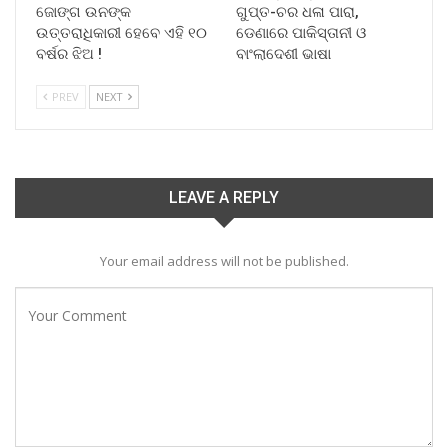
ଜୋଙ୍ଗ ଉନଙ୍କ
ଗୁପ୍ତ-ଚର ଧଳା ପାରା,
ଉତ୍ତରାଧିକାରୀ ହେବେ ଏହି ୧୦
ଡେଣାରେ ପାକିସ୍ତାନୀ ଓ
ବର୍ଷର ଝିଅ !
ବାଂଲାଦେଶୀ ଭାଷା
PREV
NEXT
LEAVE A REPLY
Your email address will not be published.