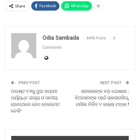
Share
Facebook
WhatsApp
Odia Sambada
4498 Posts
0
Comments
PREV POST
NEXT POST
ଅଗଷ୍ଟ ୧୬ରୁ ଦୁଇ ସପ୍ତାହ
ସରକାରଙ୍କ ବଡ଼ ଘୋଷଣା :
ପର୍ଯ୍ୟନ୍ତ ରାଜ୍ୟ ଓ ଜାତୀୟ
ଝିଅମାନଙ୍କ ପାଇଁ ସ୍କଲାରସିପ୍‌,
ରାଜପଥରେ ହେବ ହେଲମେଟ
ମାସିକ ମିଳିବ ୧ ଲକ୍ଷ ଟଙ୍କା !
ଚେକିଂ