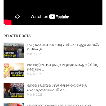
RELATED POSTS
୮ ସନ୍ତାନର ମାଆ ହୋଇ ମଧ୍ୟ ରଖିଲା ପର ପୁରୁଷ ସହ ଅବୈଧ
ସ-ମ୍ବନ୍ଧ,ତା…
Mar 9, 2023
ସାପ କାମୁଡ଼ିବା ପରେ ତୁରନ୍ତ ବ୍ୟବହାର କରନ୍ତୁ ଏହି ଜିନିଷ,
ମୂଳରୁ ଶେଷ…
Mar 9, 2023
ଉତ୍ତର କୋରିଆର ଶାସକ କିମ ଜୋଙ୍ଗ ଉନଙ୍କ
ଉତ୍ତରାଧିକାରୀ ହେବେ ଏହି ୧୦…
Mar 9, 2023
ମଝି ସମୁଦ୍ରରୁ ଉ-ଦ୍ଧାର ହେଲା ଗୁପ୍ତ-ଚର ଧଳା ପାରା,