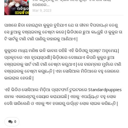
ଡେଣାରେ…
Mar 9, 2023
ପାଖରେ ଛିଡା ହୋଇଥିବା କୁକୁର ବୁଝିଯାଏ ଯେ ତା ଜୀବନ ବିପଦାପନ୍ନ ତେଣୁ
ସେ ଛୁଆକୁ ବଞ୍ଚାଇବାକୁ ଚେଷ୍ଟା କରେ|ଭିଡିଓରେ ଛୁଆ କାନ୍ଦୁଛି ଓ କୁକୁର ତା
ଟି ସାର୍ଟକୁ ଟାଣି ଟାଣି ପାଣିରୁ ବାହାରକୁ ଆଣିଥାଏ|
କୁକୁରର ମଧ୍ୟ ମଣିଷ ଭଳି ଭାବନା ରହିଛି ଏହି ଭିଡିଓରୁ ସ୍ପଷ୍ଟ ଅନୁମେୟ|
ପ୍ରକୃତରେ ଏହା ହୃଦୟସ୍ପର୍ଶୀ|ଭିଡ଼ିଓରେ ଦେଖାଯାଏ କିପରି କୁକୁର ଛୁଆ
ବଞ୍ଚାଇବାକୁ ସାର୍ଟ ଟାଣି ଟାଣି ଚେଷ୍ଟା କରୁଥାଏ|ସେ ବାରମ୍ବାର ମୁହଁରେ ଟାଣି
ବଞ୍ଚାଇବାକୁ ଚେଷ୍ଟା କରୁଛନ୍ତି|ଏହା ସୋସିଆଲ ମିଡିଆରେ ବହୁ ଜୋରରେ
ଭାଇରାଲ ହେଉଛି|
ଏହି ଭିଡିଓ ସୋସିଆଲ ମିଡ଼ିଆ ପ୍ଲାଟଫର୍ମ ଟୁଇଟରରେ Standardpuppies
ନାମକ ଏକାଉଣ୍ଟରୁ ସେୟାର କରାଯାଇଛି|ଏହାକୁ ଏପର୍ଯ୍ୟନ୍ତ ବହୁ ଲୋକ
ଦେଖି ସାରିଲେଣି ଓ ଏହାକୁ ୩୧ ହଜାରରୁ ଉର୍ଦ୍ଧ୍ବ ଲୋକ ଲାଇକ କରିଛନ୍ତି|
0