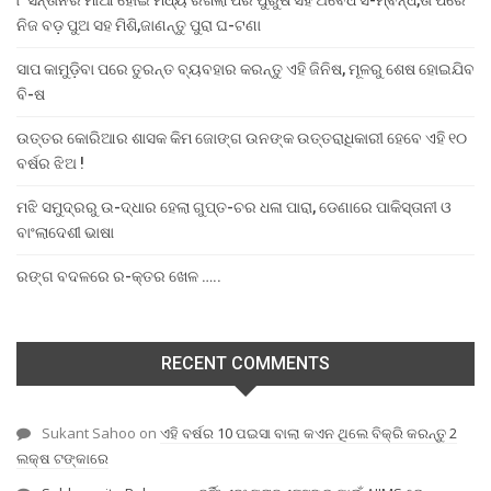
୮ ସନ୍ତାନର ମାଆ ହୋଇ ମଧ୍ୟ ରଖିଲା ପର ପୁରୁଷ ସହ ଅବୈଧ ସ-ମ୍ବନ୍ଧ,ତା ପରେ
ନିଜ ବଡ଼ ପୁଅ ସହ ମିଶି,ଜାଣନ୍ତୁ ପୁରା ଘ-ଟଣା
ସାପ କାମୁଡ଼ିବା ପରେ ତୁରନ୍ତ ବ୍ୟବହାର କରନ୍ତୁ ଏହି ଜିନିଷ, ମୂଳରୁ ଶେଷ ହୋଇଯିବ
ବି-ଷ
ଉତ୍ତର କୋରିଆର ଶାସକ କିମ ଜୋଙ୍ଗ ଉନଙ୍କ ଉତ୍ତରାଧିକାରୀ ହେବେ ଏହି ୧୦
ବର୍ଷର ଝିଅ !
ମଝି ସମୁଦ୍ରରୁ ଉ-ଦ୍ଧାର ହେଲା ଗୁପ୍ତ-ଚର ଧଳା ପାରା, ଡେଣାରେ ପାକିସ୍ତାନୀ ଓ
ବାଂଲାଦେଶୀ ଭାଷା
ରଙ୍ଗ ବଦଳରେ ର-କ୍ତର ଖେଳ …..
RECENT COMMENTS
Sukant Sahoo
on
ଏହି ବର୍ଷର 10 ପଇସା ବାଲା କଏନ ଥିଲେ ବିକ୍ରି କରନ୍ତୁ 2
ଲକ୍ଷ ଟଙ୍କାରେ