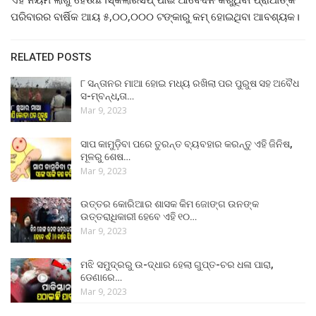
ପରିବାରର ବାର୍ଷିକ ଆୟ ୫,୦୦,୦୦୦ ଟଙ୍କାରୁ କମ୍‌ ହୋଇଥିବା ଆବଶ୍ୟକ।
RELATED POSTS
୮ ସନ୍ତାନର ମାଆ ହୋଇ ମଧ୍ୟ ରଖିଲା ପର ପୁରୁଷ ସହ ଅବୈଧ
ସ-ମ୍ବନ୍ଧ,ତା…
Mar 9, 2023
ସାପ କାମୁଡ଼ିବା ପରେ ତୁରନ୍ତ ବ୍ୟବହାର କରନ୍ତୁ ଏହି ଜିନିଷ,
ମୂଳରୁ ଶେଷ…
Mar 9, 2023
ଉତ୍ତର କୋରିଆର ଶାସକ କିମ ଜୋଙ୍ଗ ଉନଙ୍କ
ଉତ୍ତରାଧିକାରୀ ହେବେ ଏହି ୧୦…
Mar 9, 2023
ମଝି ସମୁଦ୍ରରୁ ଉ-ଦ୍ଧାର ହେଲା ଗୁପ୍ତ-ଚର ଧଳା ପାରା,
ଡେଣାରେ…
Mar 9, 2023