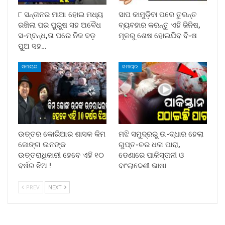
୮ ସନ୍ତାନର ମାଆ ହୋଇ ମଧ୍ୟ
ସାପ କାମୁଡ଼ିବା ପରେ ତୁରନ୍ତ
ରଖିଲା ପର ପୁରୁଷ ସହ ଅବୈଧ
ବ୍ୟବହାର କରନ୍ତୁ ଏହି ଜିନିଷ,
ସ-ମ୍ବନ୍ଧ,ତା ପରେ ନିଜ ବଡ଼
ମୂଳରୁ ଶେଷ ହୋଇଯିବ ବି-ଷ
ପୁଅ ସହ…
ସମାଚାର
ସମାଚାର
ଉତ୍ତର କୋରିଆର ଶାସକ କିମ
ମଝି ସମୁଦ୍ରରୁ ଉ-ଦ୍ଧାର ହେଲା
ଜୋଙ୍ଗ ଉନଙ୍କ
ଗୁପ୍ତ-ଚର ଧଳା ପାରା,
ଉତ୍ତରାଧିକାରୀ ହେବେ ଏହି ୧୦
ଡେଣାରେ ପାକିସ୍ତାନୀ ଓ
ବର୍ଷର ଝିଅ !
ବାଂଲାଦେଶୀ ଭାଷା
PREV
NEXT