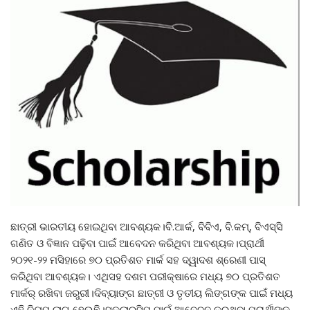
ଛାତ୍ରୀ ଭାରତୀୟ ହୋଇଥିବା ଆବଶ୍ୟକ।ବି.ଆର୍କ, ବିବିଏ, ବି.କମ୍‌, ବିଏସ୍‌ସି
ଗଣିତ ଓ ବିଜ୍ଞାନ ପଢ଼ିବା ପାଇଁ ଆବେଦନ କରିଥିବା ଆବଶ୍ୟକ।ପ୍ରାର୍ଥୀ
୨୦୨୧-୨୨ ମସିହାରେ ୭୦ ପ୍ରତିଶତ ମାର୍କ ସହ ଦ୍ୱାଦଶ ଶ୍ରେଣୀ ପାସ୍‌
କରିଥିବା ଆବଶ୍ୟକ। ଏଥିସହ ଦଶମ ପରୀକ୍ଷାରେ ମଧ୍ୟ ୭୦ ପ୍ରତିଶତ
ମାର୍କର୍ ରଖିବା ଜରୁରୀ।ଦିବ୍ୟାଙ୍ଗ ଛାତ୍ରୀ ଓ ତୃତୀୟ ଲିଙ୍ଗଙ୍କ ପାଇଁ ମଧ୍ୟ
ଏହି ନିୟମ ଲାଗୁ ହେଉଛି।ସ୍କଲାରସିପ୍‌ ପାଇଁ ଆବେଦନ କରୁଥିବା ପ୍ରାର୍ଥୀଙ୍କ