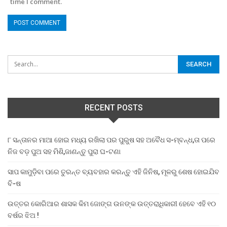
time I comment.
RECENT POSTS
୮ ସନ୍ତାନର ମାଆ ହୋଇ ମଧ୍ୟ ରଖିଲା ପର ପୁରୁଷ ସହ ଅବୈଧ ସ-ମ୍ବନ୍ଧ,ତା ପରେ
ନିଜ ବଡ଼ ପୁଅ ସହ ମିଶି,ଜାଣନ୍ତୁ ପୁରା ଘ-ଟଣା
ସାପ କାମୁଡ଼ିବା ପରେ ତୁରନ୍ତ ବ୍ୟବହାର କରନ୍ତୁ ଏହି ଜିନିଷ, ମୂଳରୁ ଶେଷ ହୋଇଯିବ
ବି-ଷ
ଉତ୍ତର କୋରିଆର ଶାସକ କିମ ଜୋଙ୍ଗ ଉନଙ୍କ ଉତ୍ତରାଧିକାରୀ ହେବେ ଏହି ୧୦
ବର୍ଷର ଝିଅ !