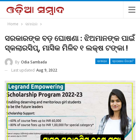
Home
ସମାଚାର
ସରକାରଙ୍କ ବଡ଼ ଘୋଷଣା : ଝିଅମାନଙ୍କ ପାଇଁ
ସ୍କଲାରସିପ୍‌, ମାସିକ ମିଳିବ ୧ ଲକ୍ଷ ଟଙ୍କା !
By
Odia Sambada
ସମାଚାର
ସ୍ପେଶାଲ ରିପୋର୍ଟ
Last updated
Aug 9, 2022