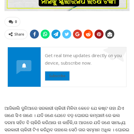
0
Share
Get real time updates directly on you
device, subscribe now.
Subscribe
ଆଜିକାଲି ଦୁନିଆରେ ସରକାରୀ ଚାକିରୀ ମିଳିବା କେତେ ଯେ କଷ୍ଟ ତାହା ଯିଏ
ଜାଣେ ସିଏ ଜାଣେ । ଯଦି ଜଣେ ଯେତେ ବଡ଼ ଘୋରଇ କମ୍ପାନୀ ରେ ଭଲ
ଦରମା ସହିତ ବି ଚାକିରି କରିଥାଉ ନା କାହିଁକି,ତା ଆଗରେ ଯଦି ଜଣେ ସାମାନ୍ୟ
ସରକାରୀ ଚାକିରୀ ଟିଏ କରିଥିବ ତାହାଲେ ସେଠି ତାର ସମ୍ମାନ ଅଧିକ । ଘୋରଇ