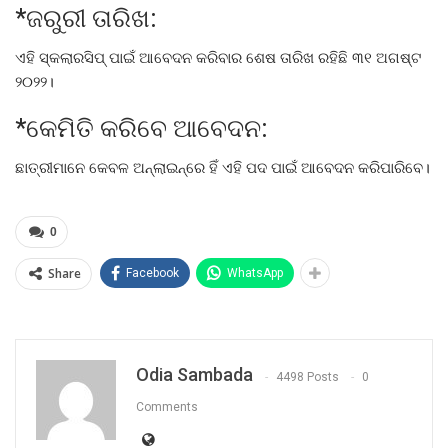
*ଜରୁରୀ ତାରିଖ:
ଏହି ସ୍କଲାରସିପ୍‌ ପାଇଁ ଆବେଦନ କରିବାର ଶେଷ ତାରିଖ ରହିଛି ୩୧ ଅଗଷ୍ଟ
୨୦୨୨।
*କେମିତି କରିବେ ଆବେଦନ:
ଛାତ୍ରୀମାନେ କେବଳ ଅନ୍‌ଲାଇନ୍‌ରେ ହିଁ ଏହି ପଦ ପାଇଁ ଆବେଦନ କରିପାରିବେ।
0
Share
Facebook
WhatsApp
Odia Sambada
4498 Posts
0
Comments