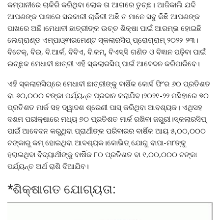
କମ୍ପାନୀରେ ଚାକିରି କରିଥିବା ଲୋକ ତା ଆଗରେ ତୁଚ୍ଛ। ଆଜିକାଲି ଯଦି
ଆପଣଙ୍କ ପାଖରେ ସରକାରୀ ଚାକିରୀ ଅଛି ତ ମାନେ ସବୁ କିଛି ଆପଣଙ୍କ
ପାଖରେ ଅଛି।ମେଧାବୀ ଛାତ୍ରୀଙ୍କ ଉଚ୍ଚ ଶିକ୍ଷା ପାଇଁ ଆରମ୍ଭ ହୋଇଛି
ଲେଗ୍‌ରାଣ୍ଡ ଏମ୍‌ପାଓ୍ଵାରମେଣ୍ଟ ସ୍କଲାରସିପ୍‌ ପ୍ରୋଗ୍ରାମ୍‌ ୨୦୨୨-୨୩।
ବିଟେକ୍‌, ବିଇ, ବି.ଆର୍କ, ବିବିଏ, ବି.କମ୍‌, ବିଏସ୍‌ସି ଗଣିତ ଓ ବିଜ୍ଞାନ ପଢ଼ିବା ପାଇଁ
ଇଚ୍ଛୁକ ମେଧାବୀ ଛାତ୍ରୀ ଏହି ସ୍କଲାରସିପ୍‌ ପାଇଁ ଆବେଦନ କରିପାରିବେ।
ଏହି ସ୍କଲାରସିପ୍‌ରେ ମେଧାବୀ ଛାତ୍ରୀଙ୍କୁ ବାର୍ଷିକ କୋର୍ସ ଫି’ର ୬୦ ପ୍ରତିଶତ
ବା ୬୦,୦୦୦ ଟଙ୍କା ପର୍ଯ୍ୟନ୍ତ ପ୍ରଦାନ କରାଯିବ।୨୦୨୧-୨୨ ମସିହାରେ ୭୦
ପ୍ରତିଶତ ମାର୍କ ସହ ଦ୍ୱାଦଶ ଶ୍ରେଣୀ ପାସ୍‌ କରିଥିବା ଆବଶ୍ୟକ। ଏଥିସହ
ଦଶମ ପରୀକ୍ଷାରେ ମଧ୍ୟ ୭୦ ପ୍ରତିଶତ ମାର୍କ ରଖିବା ଜରୁରୀ।ସ୍କଲାରସିପ୍‌
ପାଇଁ ଆବେଦନ କରୁଥିବା ପ୍ରାର୍ଥୀଙ୍କ ପରିବାରର ବାର୍ଷିକ ଆୟ ୫,୦୦,୦୦୦
ଟଙ୍କାରୁ କମ୍‌ ହୋଇଥିବା ଆବଶ୍ୟକ।କୋଭିଡ୍‌ ଯୋଗୁ ବାପା-ମା’ଙ୍କୁ
ହରାଇଥିବା ବିଦ୍ୟାର୍ଥୀଙ୍କୁ ବାର୍ଷିକ ୮୦ ପ୍ରତିଶତ ବା ୧,୦୦,୦୦୦ ଟଙ୍କା
ପର୍ଯ୍ୟନ୍ତ ଅର୍ଥ ରାଶି ଦିଆଯିବ।
*ଶିକ୍ଷାଗତ ଯୋଗ୍ୟତା: