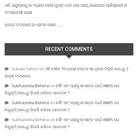
ମଝି ସମୁଦ୍ରରୁ ଉ-ଦ୍ଧାର ହେଲା ଗୁପ୍ତ-ଚର ଧଳା ପାରା, ଡେଣାରେ ପାକିସ୍ତାନୀ ଓ
ବାଂଲାଦେଶୀ ଭାଷା
ରଙ୍ଗ ବଦଳରେ ର-କ୍ତର ଖେଳ …..
RECENT COMMENTS
Sukant Sahoo
on
ଏହି ବର୍ଷର 10 ପଇସା ବାଲା କଏନ ଥିଲେ ବିକ୍ରି କରନ୍ତୁ 2
ଲକ୍ଷ ଟଙ୍କାରେ
Subhasmita Behera
on
ନର୍ସିଂ ଏବଂ ଗ୍ରାଜୁଏଟସଙ୍କ ପାଇଁ AIIMS ରେ
ନିଯୁକ୍ତି,ଜାଣନ୍ତୁ କିପରି କରିବେ ଆବେଦନ ?
Subhasmita Behera
on
ନର୍ସିଂ ଏବଂ ଗ୍ରାଜୁଏଟସଙ୍କ ପାଇଁ AIIMS ରେ
ନିଯୁକ୍ତି,ଜାଣନ୍ତୁ କିପରି କରିବେ ଆବେଦନ ?
Subhasmita Behera
on
ନର୍ସିଂ ଏବଂ ଗ୍ରାଜୁଏଟସଙ୍କ ପାଇଁ AIIMS ରେ
ନିଯୁକ୍ତି,ଜାଣନ୍ତୁ କିପରି କରିବେ ଆବେଦନ ?