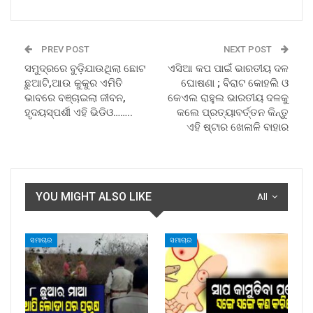
PREV POST
NEXT POST
ସମୁଦ୍ରରେ ବୁଡ଼ିଯାଉଥିଲା ଛୋଟ
ଏସିଆ କପ ପାଇଁ ଭାରତୀୟ ଦଳ
ଛୁଆଟି,ଆଉ କୁକୁର ଏମିତି
ଘୋଷଣା ; ବିରାଟ କୋହଲି ଓ
ଭାବରେ ବଞ୍ଚାଇଲା ଜୀବନ,
କେଏଲ ରାହୁଲ ଭାରତୀୟ ଦଳକୁ
ହୃଦୟସ୍ପର୍ଶୀ ଏହି ଭିଡିଓ……..
କଲେ ପ୍ରତ୍ୟାବର୍ତ୍ତନ କିନ୍ତୁ
ଏହି ଷ୍ଟାର ଖେଳାଳି ବାହାର
YOU MIGHT ALSO LIKE
All
ସମାଚାର
ସମାଚାର