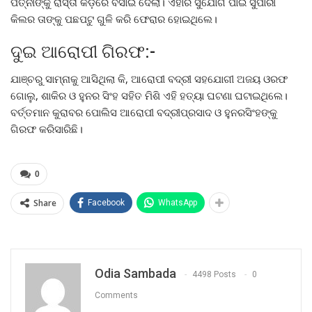
ପତ୍ନୀଙ୍କୁ ରାସ୍ତା କଡ଼ରେ ବସାଇ ଦେଲା। ଏହାର ସୁଯୋଗ ପାଇ ସୁପାରୀ
କିଲର ତାଙ୍କୁ ପଛପଟୁ ଗୁଳି କରି ଫେରାର ହୋଇଥିଲେ।
ଦୁଇ ଆରୋପୀ ଗିରଫ:-
ଯାଞ୍ଚରୁ ସାମ୍ନାକୁ ଆସିଥିଲା କି, ଆରୋପୀ ବଦ୍ରୀ ସହଯୋଗୀ ଅଜୟ ଓରଫ
ଗୋଲୁ, ଶାକିର ଓ ହୁନର ସିଂହ ସହିତ ମିଶି ଏହି ହତ୍ୟା ଘଟଣା ଘଟାଇଥିଲେ।
ବର୍ତ୍ତମାନ କୁରାବର ପୋଲିସ ଆରୋପୀ ବଦ୍ରୀପ୍ରସାଦ ଓ ହୁନରସିଂହଙ୍କୁ
ଗିରଫ କରିସାରିଛି।
0
Share
Facebook
WhatsApp
Odia Sambada
4498 Posts
0
Comments