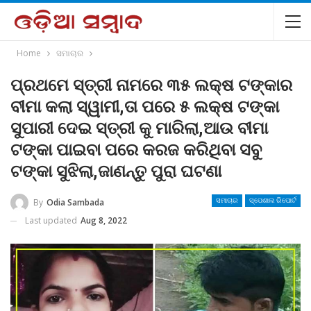
Home
ସମାଚାର
ପ୍ରଥମେ ସ୍ତ୍ରୀ ନାମରେ ୩୫ ଲକ୍ଷ ଟଙ୍କାର
ବୀମା କଲା ସ୍ୱାମୀ,ତା ପରେ ୫ ଲକ୍ଷ ଟଙ୍କା
ସୁପାରୀ ଦେଇ ସ୍ତ୍ରୀ କୁ ମାରିଲା,ଆଉ ବୀମା
ଟଙ୍କା ପାଇବା ପରେ କରଜ କରିଥିବା ସବୁ
ଟଙ୍କା ସୁଝିଲା,ଜାଣନ୍ତୁ ପୁରା ଘଟଣା
By
Odia Sambada
ସମାଚାର
ସ୍ପେଶାଲ ରିପୋର୍ଟ
Last updated
Aug 8, 2022