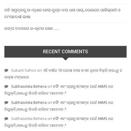
ମଝି ସମୁଦ୍ରରୁ ଉ-ଦ୍ଧାର ହେଲା ଗୁପ୍ତ-ଚର ଧଳା ପାରା, ଡେଣାରେ ପାକିସ୍ତାନୀ ଓ
ବାଂଲାଦେଶୀ ଭାଷା
ରଙ୍ଗ ବଦଳରେ ର-କ୍ତର ଖେଳ …..
RECENT COMMENTS
Sukant Sahoo
on
ଏହି ବର୍ଷର 10 ପଇସା ବାଲା କଏନ ଥିଲେ ବିକ୍ରି କରନ୍ତୁ 2
ଲକ୍ଷ ଟଙ୍କାରେ
Subhasmita Behera
on
ନର୍ସିଂ ଏବଂ ଗ୍ରାଜୁଏଟସଙ୍କ ପାଇଁ AIIMS ରେ
ନିଯୁକ୍ତି,ଜାଣନ୍ତୁ କିପରି କରିବେ ଆବେଦନ ?
Subhasmita Behera
on
ନର୍ସିଂ ଏବଂ ଗ୍ରାଜୁଏଟସଙ୍କ ପାଇଁ AIIMS ରେ
ନିଯୁକ୍ତି,ଜାଣନ୍ତୁ କିପରି କରିବେ ଆବେଦନ ?
Subhasmita Behera
on
ନର୍ସିଂ ଏବଂ ଗ୍ରାଜୁଏଟସଙ୍କ ପାଇଁ AIIMS ରେ
ନିଯୁକ୍ତି,ଜାଣନ୍ତୁ କିପରି କରିବେ ଆବେଦନ ?