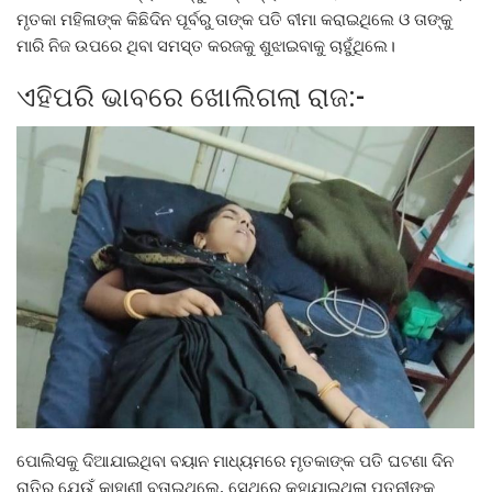
ମୃତକା ମହିଳାଙ୍କ କିଛିଦିନ ପୂର୍ବରୁ ତାଙ୍କ ପତି ବୀମା କରାଇଥିଲେ ଓ ତାଙ୍କୁ
ମାରି ନିଜ ଉପରେ ଥିବା ସମସ୍ତ କରଜକୁ ଶୁଝାଇବାକୁ ଚାହୁଁଥିଲେ।
ଏହିପରି ଭାବରେ ଖୋଲିଗଲା ରାଜ:-
ପୋଲିସକୁ ଦିଆଯାଇଥିବା ବୟାନ ମାଧ୍ୟମରେ ମୃତକାଙ୍କ ପତି ଘଟଣା ଦିନ
ରାତିର ଯେଉଁ କାହାଣୀ ବତାଇଥିଲେ, ସେଥିରେ କୁହାଯାଇଥିଲା ପତ୍ନୀଙ୍କୁ