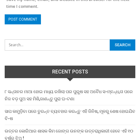
time I comment.
RECENT POSTS
୮ ସନ୍ତାନର ମାଆ ହୋଇ ମଧ୍ୟ ରଖିଲା ପର ପୁରୁଷ ସହ ଅବୈଧ ସ-ମ୍ବନ୍ଧ,ତା ପରେ
ନିଜ ବଡ଼ ପୁଅ ସହ ମିଶି,ଜାଣନ୍ତୁ ପୁରା ଘ-ଟଣା
ସାପ କାମୁଡ଼ିବା ପରେ ତୁରନ୍ତ ବ୍ୟବହାର କରନ୍ତୁ ଏହି ଜିନିଷ, ମୂଳରୁ ଶେଷ ହୋଇଯିବ
ବି-ଷ
ଉତ୍ତର କୋରିଆର ଶାସକ କିମ ଜୋଙ୍ଗ ଉନଙ୍କ ଉତ୍ତରାଧିକାରୀ ହେବେ ଏହି ୧୦
ବର୍ଷର ଝିଅ !