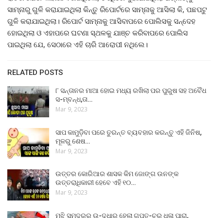
ସାମ୍ନାରୁ ଗୁଳି କରାଯାଇଥିଲା କିନ୍ତୁ ରିପୋର୍ଟରେ ସାମ୍ନାକୁ ଆସିଲା କି, ପଛପଟୁ
ଗୁଳି କରାଯାଇଥିଲା। ରିପୋର୍ଟ ସାମ୍ନାକୁ ଆସିବାପରେ ପୋଲିସକୁ ସନ୍ଦେହ
ହୋଇଥିଲା ଓ ଏହାପରେ ଘଟଣା ସ୍ଥଳକୁ ଯାଞ୍ଚ କରିବାପରେ ପୋଲିସ
ପାଇଥିଲା ଯେ, ସେଠାରେ ଏହି ଚାରି ଆରୋପୀ ନଥିଲେ।
RELATED POSTS
୮ ସନ୍ତାନର ମାଆ ହୋଇ ମଧ୍ୟ ରଖିଲା ପର ପୁରୁଷ ସହ ଅବୈଧ
ସ-ମ୍ବନ୍ଧ,ତା…
Mar 9, 2023
ସାପ କାମୁଡ଼ିବା ପରେ ତୁରନ୍ତ ବ୍ୟବହାର କରନ୍ତୁ ଏହି ଜିନିଷ,
ମୂଳରୁ ଶେଷ…
Mar 9, 2023
ଉତ୍ତର କୋରିଆର ଶାସକ କିମ ଜୋଙ୍ଗ ଉନଙ୍କ
ଉତ୍ତରାଧିକାରୀ ହେବେ ଏହି ୧୦…
Mar 9, 2023
ମଝି ସମୁଦ୍ରରୁ ଉ-ଦ୍ଧାର ହେଲା ଗୁପ୍ତ-ଚର ଧଳା ପାରା,