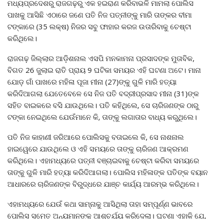
ମଧ୍ୟପ୍ରଦେଶରୁ ରାଜଗଢ଼ରୁ ଏକ ହଇରାଣ କରିବାଭଳି ମାମଲା ପୋଲିସ
ପାଖକୁ ଆସିଛି ଏଠାରେ ଜଣେ ପତି ନିଜ ପତ୍ନୀଙ୍କୁ ମାରି ତାଙ୍କର ବୀମା
ଟଙ୍କାରେ (35 ଲକ୍ଷ) ନିଜର ସବୁ ଫାହାର କରଜ ଉତାରିବାକୁ ଚେଷ୍ଟା
କରିଥିଲେ।
ରାଜଗଢ଼ ଜିଲ୍ଲାର ଆଡ଼ିଶନାଲ ଏସପି ମନକାମନା ପ୍ରସାଦଙ୍କ ମୁତାବିକ,
ବିଗତ 26 ଜୁଲାଇ ରାତି ପ୍ରାୟ 9 ଘଟିକା ସମୟର ଏହି ଘଟଣା ଅଟେ। ମାନା
ଯୋଡ଼ ଗାଁ ପାଖରେ ମହିଳା ପୂଜା ମୀନା (27)ଙ୍କୁ ଗୁଳି ମାରି ହତ୍ୟା
କରିଦିଆଗଲା ଯେତେବେଳେ ସେ ନିଜ ପତି ବଦ୍ରୀପ୍ରସାଦ ମୀନା (31)ଙ୍କ
ସହିତ ବାଇକରେ ବସି ଯାଉଥିଲେ। ପତି କହିଥିଲେ, ସେ ଚାରିଜଣଙ୍କ ଠାରୁ
ଟଙ୍କା ନେଇଥିଲେ ଯେଉଁମାନେ କି, ତାଙ୍କୁ ଲଗାତାର ବାଧ୍ୟ କରୁଥିଲେ।
ପତି ନିଜ କାହାଣୀ ଜରିଆରେ ପୋଲିସକୁ ବତାଇଲେ କି, ସେ ନାଶନାଲ
ହାଇୱେରେ ଯାଉଥିଲେ ଓ ଏହି ସମୟରେ ତାଙ୍କୁ ଚାରିଜଣ ଆକ୍ରମଣ
କରିଥିଲେ। ଏହାମଧ୍ୟରେ ପତ୍ନୀ ବଞ୍ଚାଇବାକୁ ଚେଷ୍ଟା କରିବା ସମୟରେ
ତାଙ୍କୁ ଗୁଳି ମାରି ହତ୍ୟା କରିଦିଆଗଲା। ପୋଲିସ ମହିଳାଙ୍କ ପତିଙ୍କ ବୟାନ
ଆଧାରରେ ଚାରିଜଣଙ୍କ ବିରୁଦ୍ଧରେ ଯାଞ୍ଚ କାର୍ଯ୍ୟ ଆରମ୍ଭ କରିଥିଲେ।
ଏହାମଧ୍ୟରେ ଯେଉଁ କଥା ସାମ୍ନାକୁ ଆସିଥିଲା ତାହା ସମ୍ପୂର୍ଣ୍ଣ ଭାବରେ
ପୋଲିସ ସମେତ ଅନ୍ୟମାନଙ୍କୁ ଆଶ୍ଚର୍ଯ୍ୟ କରିଦେଲା। ଘଟଣା ଏହାକି ଯେ,