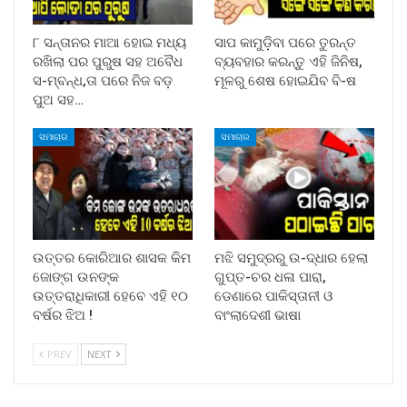
୮ ସନ୍ତାନର ମାଆ ହୋଇ ମଧ୍ୟ
ସାପ କାମୁଡ଼ିବା ପରେ ତୁରନ୍ତ
ରଖିଲା ପର ପୁରୁଷ ସହ ଅବୈଧ
ବ୍ୟବହାର କରନ୍ତୁ ଏହି ଜିନିଷ,
ସ-ମ୍ବନ୍ଧ,ତା ପରେ ନିଜ ବଡ଼
ମୂଳରୁ ଶେଷ ହୋଇଯିବ ବି-ଷ
ପୁଅ ସହ…
ସମାଚାର
ସମାଚାର
ଉତ୍ତର କୋରିଆର ଶାସକ କିମ
ମଝି ସମୁଦ୍ରରୁ ଉ-ଦ୍ଧାର ହେଲା
ଜୋଙ୍ଗ ଉନଙ୍କ
ଗୁପ୍ତ-ଚର ଧଳା ପାରା,
ଉତ୍ତରାଧିକାରୀ ହେବେ ଏହି ୧୦
ଡେଣାରେ ପାକିସ୍ତାନୀ ଓ
ବର୍ଷର ଝିଅ !
ବାଂଲାଦେଶୀ ଭାଷା
PREV
NEXT