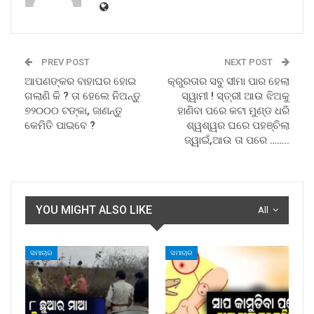
PREV POST
NEXT POST
ଆପଣଙ୍କର ବାହାଘର ହୋଇ
କ୍ରୁରତାର ସବୁ ସୀମା ପାର ହେଲା
ଗଲାଣି କି ? ତା ହେଲେ ନିଅନ୍ତୁ
ସ୍ୱାମୀ ! ସ୍ତ୍ରୀ ଆଉ ଝିଅକୁ
୭୨୦୦୦ ଟଙ୍କା, ଜାଣନ୍ତୁ
ହାଣିବା ପରେ କଟା ମୁଣ୍ଡ ଧରି
କେମିତି ପାଇବେ ?
ଶ୍ୱଶ୍ୱର ଘରେ ପହଞ୍ଚିଲା
ଜ୍ୱାଇଁ,ଆଉ ତା ପରେ ……..
YOU MIGHT ALSO LIKE
All
ସମାଚାର
ସମାଚାର