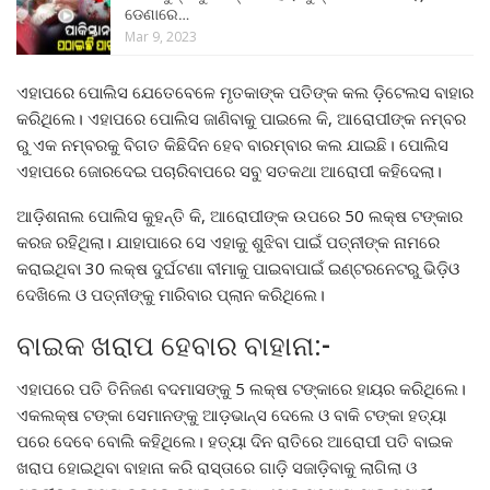
ଡେଣାରେ…
Mar 9, 2023
ଏହାପରେ ପୋଲିସ ଯେତେବେଳେ ମୃତକାଙ୍କ ପତିଙ୍କ କଲ ଡ଼ିଟେଲସ ବାହାର
କରିଥିଲେ। ଏହାପରେ ପୋଲିସ ଜାଣିବାକୁ ପାଇଲେ କି, ଆରୋପୀଙ୍କ ନମ୍ବର
ରୁ ଏକ ନମ୍ବରକୁ ବିଗତ କିଛିଦିନ ହେବ ବାରମ୍ବାର କଲ ଯାଇଛି। ପୋଲିସ
ଏହାପରେ ଜୋରଦେଇ ପଚାରିବାପରେ ସବୁ ସତକଥା ଆରୋପୀ କହିଦେଲା।
ଆଡ଼ିଶନାଲ ପୋଲିସ କୁହନ୍ତି କି, ଆରୋପୀଙ୍କ ଉପରେ 50 ଲକ୍ଷ ଟଙ୍କାର
କରଜ ରହିଥିଲା। ଯାହାପାରେ ସେ ଏହାକୁ ଶୁଝିବା ପାଇଁ ପତ୍ନୀଙ୍କ ନାମରେ
କରାଇଥିବା 30 ଲକ୍ଷ ଦୁର୍ଘଟଣା ବୀମାକୁ ପାଇବାପାଇଁ ଇଣ୍ଟରନେଟରୁ ଭିଡ଼ିଓ
ଦେଖିଲେ ଓ ପତ୍ନୀଙ୍କୁ ମାରିବାର ପ୍ଲାନ କରିଥିଲେ।
ବାଇକ ଖରାପ ହେବାର ବାହାନା:-
ଏହାପରେ ପତି ତିନିଜଣ ବଦମାସଙ୍କୁ 5 ଲକ୍ଷ ଟଙ୍କାରେ ହାୟର କରିଥିଲେ।
ଏକଲକ୍ଷ ଟଙ୍କା ସେମାନଙ୍କୁ ଆଡ଼ଭାନ୍ସ ଦେଲେ ଓ ବାକି ଟଙ୍କା ହତ୍ୟା
ପରେ ଦେବେ ବୋଲି କହିଥିଲେ। ହତ୍ୟା ଦିନ ରାତିରେ ଆରୋପୀ ପତି ବାଇକ
ଖରାପ ହୋଇଥିବା ବାହାନା କରି ରାସ୍ତାରେ ଗାଡ଼ି ସଜାଡ଼ିବାକୁ ଲାଗିଲା ଓ