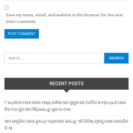
Save my name, email, and website in this browser for the next
time I comment.
RECENT POSTS
୮ ସନ୍ତାନର ମାଆ ହୋଇ ମଧ୍ୟ ରଖିଲା ପର ପୁରୁଷ ସହ ଅବୈଧ ସ-ମ୍ବନ୍ଧ,ତା ପରେ
ନିଜ ବଡ଼ ପୁଅ ସହ ମିଶି,ଜାଣନ୍ତୁ ପୁରା ଘ-ଟଣା
ସାପ କାମୁଡ଼ିବା ପରେ ତୁରନ୍ତ ବ୍ୟବହାର କରନ୍ତୁ ଏହି ଜିନିଷ, ମୂଳରୁ ଶେଷ ହୋଇଯିବ
ବି-ଷ