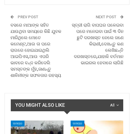
PREV POST
NEXT POST
ବସରେ ମାଆଙ୍କ ସହିତ
ସ୍ତ୍ରୀ ରାଗି ବାପଘର ପଳେଇବା
ଯାଉଥିବା ସମୟରେ କିଛି ଯୁବକ
ପରେ ମନେଇବା ପାଇଁ ୩ ଦିନ
ମାରିଥିଲେ ମୋତେ
ଛୁଟି ଦରଖାସ୍ତ ନେଲେ ଜଣେ
କମେଣ୍ଟ,ଆଉ ତା ପରେ
କିରାଣୀ,ଦେଖନ୍ତୁ କଣ
ରାଗରେ ହୋଇଯାଇଥିଲି
ଲେଖିଛନ୍ତି
ଆଇପିଏସ,ଆଉ ଏପରି
ଦରଖାସ୍ତରେ,ଯାହାକି ବର୍ତମାନ
ଭାବରେ ବନ୍ଦ କରିଦେଲି
ଭାଇରଲ ହେବାରେ ଲାଗିଛି
ସମସ୍ତଙ୍କ ମୁଁହ,ଜାଣନ୍ତୁ
ଶାଳିନୀଙ୍କ ସଫଳତାର ରହସ୍ୟ
YOU MIGHT ALSO LIKE
All
ସମାଚାର
ସମାଚାର