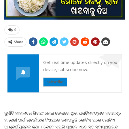
0
Share
Get real time updates directly on you
device, subscribe now.
Subscribe
ଦୁର୍ନୀତି ମାମଲାରେ ଗିରଫ ହୋଇ ଜେଲରେ ଥିବା ପଶ୍ଚିମବଙ୍ଗର ବରଖାସ୍ତ
ମନ୍ତ୍ରୀ ପାର୍ଥ ଚାଟାର୍ଜୀଙ୍କ ବିଷୟରେ ଜଣାପଡୁଛି ଗୋଟିଏ ପରେ ଗୋଟିଏ
ଆଶ୍ଚର୍ଯ୍ୟଜନକ କଥା । ତେବେ ଏପରି ସ୍ଥଳେ ଏତେ ସବୁ ସ୍ବାସ୍ଥ୍ୟଗତ