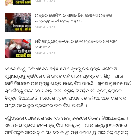
Mar 9, 2023
ଉତ୍ତର କୋରିଆର ଶାସକ କିମ ଜୋଙ୍ଗ ଉନଙ୍କ
ଉତ୍ତରାଧିକାରୀ ହେବେ ଏହି ୧୦…
Mar 9, 2023
ମଝି ସମୁଦ୍ରରୁ ଉ-ଦ୍ଧାର ହେଲା ଗୁପ୍ତ-ଚର ଧଳା ପାରା,
ଡେଣାରେ…
Mar 9, 2023
ତେବେ କିନ୍ତୁ ଇଡି ଏନେଇ କହିଛି ଯେ ପକ୍ଷରୁ ଉଭୟଙ୍କ ଶରୀର ଓ
ସ୍ୱାସ୍ଥ୍ୟକୁ ଦୃଷ୍ଟିରେ ରଖି ଡାଏଟ୍‌ ଚାର୍ଟ ଆମେ ପ୍ରସ୍ତୁତ କରିଛୁ । ଆଉ
ସେହି ହିସାବରେ ଉଭୟଙ୍କୁ ଖାଦ୍ୟ ମଧ୍ୟ ଦିଆଯାଉଛି । ସୂଚନା ମୁତାବକ ପାର୍ଥ
ଚାଟାର୍ଜୀଙ୍କୁ ପ୍ରଥମେ ସକାଳୁ କପେ ବ୍ଲାକ୍‌ ଟି ସହିତ ୨ଟି କ୍ରିମ୍‌ କ୍ରାକର
ବିସ୍କୁଟ ଦିଆଯାଉଛି । ତାପରେ ବ୍ରେକଫାଷ୍ଟ ରେ ଦଲିଆ ଆଉ ତାର ଏକ
ଘଣ୍ଟା ପରେ ଦୁଇ ପ୍ରକାରର ଫଳ ଦିଆ ଯାଉଛି ।
ଦ୍ୱିପ୍ରହର ଭୋଜନରେ ଭାତ ସହ ମଟନ୍‌ ବଦଳରେ ଚିକେନ ଦିଆଯାଇଥିଲା ।
ଏହା ପରେ ପ୍ରେସ କମଳା ଜୁସ୍ ଦିଆ ଯାଇଥିଲା । ଆଉ ସନ୍ଧ୍ୟା ଖାଇବାରେ
ପାର୍ଥ ପକୁଡ଼ି ଖାଇବାକୁ ମାଗିଥିଲେ କିନ୍ତୁ ତାହା ସ୍ବାସ୍ଥ୍ୟ ପାଇଁ ଠିକ୍ ନଥିବାରୁ