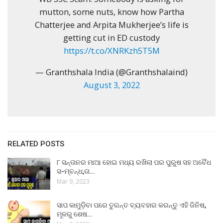
mutton, some nuts, know how Partha
Chatterjee and Arpita Mukherjee’s life is
getting cut in ED custody
https://t.co/XNRKzh5T5M
— Granthshala India (@Granthshalaind)
August 3, 2022
RELATED POSTS
୮ ସନ୍ତାନର ମାଆ ହୋଇ ମଧ୍ୟ ରଖିଲା ପର ପୁରୁଷ ସହ ଅବୈଧ
ସ-ମ୍ବନ୍ଧ,ତା…
Mar 9, 2023
ସାପ କାମୁଡ଼ିବା ପରେ ତୁରନ୍ତ ବ୍ୟବହାର କରନ୍ତୁ ଏହି ଜିନିଷ,
ମୂଳରୁ ଶେଷ…