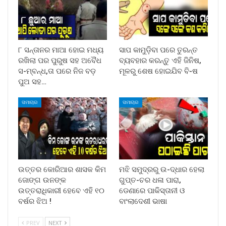
୮ ସନ୍ତାନର ମାଆ ହୋଇ ମଧ୍ୟ
ସାପ କାମୁଡ଼ିବା ପରେ ତୁରନ୍ତ
ରଖିଲା ପର ପୁରୁଷ ସହ ଅବୈଧ
ବ୍ୟବହାର କରନ୍ତୁ ଏହି ଜିନିଷ,
ସ-ମ୍ବନ୍ଧ,ତା ପରେ ନିଜ ବଡ଼
ମୂଳରୁ ଶେଷ ହୋଇଯିବ ବି-ଷ
ପୁଅ ସହ…
ସମାଚାର
ସମାଚାର
ଉତ୍ତର କୋରିଆର ଶାସକ କିମ
ମଝି ସମୁଦ୍ରରୁ ଉ-ଦ୍ଧାର ହେଲା
ଜୋଙ୍ଗ ଉନଙ୍କ
ଗୁପ୍ତ-ଚର ଧଳା ପାରା,
ଉତ୍ତରାଧିକାରୀ ହେବେ ଏହି ୧୦
ଡେଣାରେ ପାକିସ୍ତାନୀ ଓ
ବର୍ଷର ଝିଅ !
ବାଂଲାଦେଶୀ ଭାଷା
PREV
NEXT