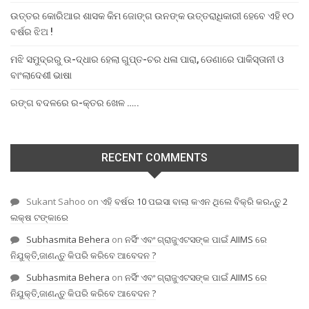
ଉତ୍ତର କୋରିଆର ଶାସକ କିମ ଜୋଙ୍ଗ ଉନଙ୍କ ଉତ୍ତରାଧିକାରୀ ହେବେ ଏହି ୧୦
ବର୍ଷର ଝିଅ !
ମଝି ସମୁଦ୍ରରୁ ଉ-ଦ୍ଧାର ହେଲା ଗୁପ୍ତ-ଚର ଧଳା ପାରା, ଡେଣାରେ ପାକିସ୍ତାନୀ ଓ
ବାଂଲାଦେଶୀ ଭାଷା
ରଙ୍ଗ ବଦଳରେ ର-କ୍ତର ଖେଳ …..
RECENT COMMENTS
Sukant Sahoo
on
ଏହି ବର୍ଷର 10 ପଇସା ବାଲା କଏନ ଥିଲେ ବିକ୍ରି କରନ୍ତୁ 2
ଲକ୍ଷ ଟଙ୍କାରେ
Subhasmita Behera
on
ନର୍ସିଂ ଏବଂ ଗ୍ରାଜୁଏଟସଙ୍କ ପାଇଁ AIIMS ରେ
ନିଯୁକ୍ତି,ଜାଣନ୍ତୁ କିପରି କରିବେ ଆବେଦନ ?
Subhasmita Behera
on
ନର୍ସିଂ ଏବଂ ଗ୍ରାଜୁଏଟସଙ୍କ ପାଇଁ AIIMS ରେ
ନିଯୁକ୍ତି,ଜାଣନ୍ତୁ କିପରି କରିବେ ଆବେଦନ ?