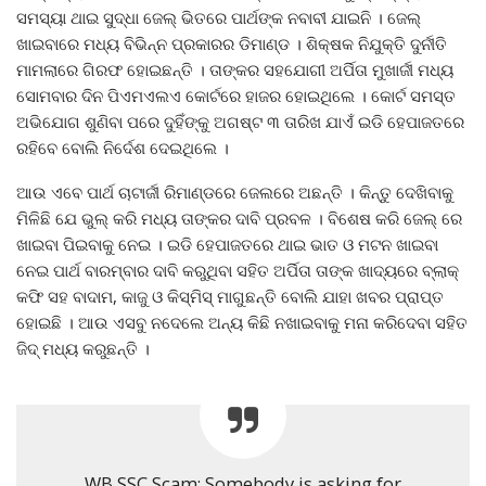
ସମସ୍ୟା ଥାଇ ସୁଦ୍ଧା ଜେଲ୍ ଭିତରେ ପାର୍ଥଙ୍କ ନବାବୀ ଯାଇନି । ଜେଲ୍
ଖାଇବାରେ ମଧ୍ୟ ବିଭିନ୍ନ ପ୍ରକାରର ଡିମାଣ୍ଡ । ଶିକ୍ଷକ ନିଯୁକ୍ତି ଦୁର୍ନୀତି
ମାମଲାରେ ଗିରଫ ହୋଇଛନ୍ତି । ତାଙ୍କର ସହଯୋଗୀ ଅର୍ପିତା ମୁଖାର୍ଜୀ ମଧ୍ୟ
ସୋମବାର ଦିନ ପିଏମଏଲଏ କୋର୍ଟରେ ହାଜର ହୋଇଥିଲେ । କୋର୍ଟ ସମସ୍ତ
ଅଭିଯୋଗ ଶୁଣିବା ପରେ ଦୁହିଁଙ୍କୁ ଅଗଷ୍ଟ ୩ ତାରିଖ ଯାଏଁ ଇଡି ହେପାଜତରେ
ରହିବେ ବୋଲି ନିର୍ଦେଶ ଦେଇଥିଲେ ।
ଆଉ ଏବେ ପାର୍ଥ ଚାଟାର୍ଜୀ ରିମାଣ୍ଡରେ ଜେଲରେ ଅଛନ୍ତି । କିନ୍ତୁ ଦେଖିବାକୁ
ମିଳିଛି ଯେ ଭୁଲ୍ କରି ମଧ୍ୟ ତାଙ୍କର ଦାବି ପ୍ରବଳ । ବିଶେଷ କରି ଜେଲ୍ ରେ
ଖାଇବା ପିଇବାକୁ ନେଇ । ଇଡି ହେପାଜତରେ ଥାଇ ଭାତ ଓ ମଟନ ଖାଇବା
ନେଇ ପାର୍ଥ ବାରମ୍ବାର ଦାବି କରୁଥିବା ସହିତ ଅର୍ପିତା ତାଙ୍କ ଖାଦ୍ୟରେ ବ୍ଲାକ୍‌
କଫି ସହ ବାଦାମ, କାଜୁ ଓ କିସ୍‌ମିସ୍‌ ମାଗୁଛନ୍ତି ବୋଲି ଯାହା ଖବର ପ୍ରାପ୍ତ
ହୋଇଛି । ଆଉ ଏସବୁ ନଦେଲେ ଅନ୍ୟ କିଛି ନଖାଇବାକୁ ମନା କରିଦେବା ସହିତ
ଜିଦ୍ ମଧ୍ୟ କରୁଛନ୍ତି ।
WB SSC Scam: Somebody is asking for