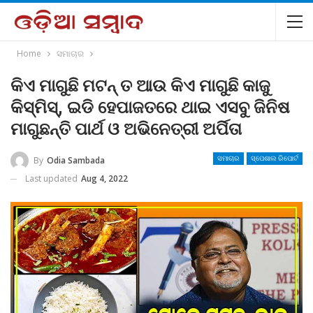
Home
ସମାଚାର
କିଏ ମାଗୁଛି ମଟନ୍‌ ତ ଆଉ କିଏ ମାଗୁଛି କାଜୁ
କିସ୍‌ମିସ୍‌, ଇଡି ହେପାଜତରେ ଥାଇ ଏସବୁ ଜିନିଷ
ମାଗୁଛନ୍ତି ପାର୍ଥ ଓ ଅଭିନେତ୍ରୀ ଅର୍ପିତା
By
Odia Sambada
ସମାଚାର
ସ୍ପେଶାଲ ରିପୋର୍ଟ
Last updated
Aug 4, 2022