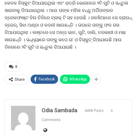
କେବଳ ବିସ୍କୁଟ ଦିଆଯାଇଥିଲା ଏବଂ ରାତ୍ରି ଭୋଜନରେ ୨ଟି ରୁଟି ଓ ସନ୍ତୁଳା
ଖାଇବାକୁ ଦିଆଯାଇଥିଲା । ଆଉ ତାଙ୍କ ମହିଳା ବନ୍ଧୁ ଅର୍ପିତାଙ୍କର
ବ୍ରେକଫାଷ୍ଟ ବିନା ଚିନିରେ ବ୍ଳାକ୍‌ ଟି ସହ ହେଉଛି । ଜଳଖିଆରେ ସେ ବ୍ରାଉନ୍‌
ବ୍ରେଡ୍‌, ସିଝା ଅଣ୍ଡା ଓ କଦଳୀ ଖାଉଛନ୍ତି । ତାପରେ ତାଙ୍କୁ ଫଳ ରସ
ଦିଆଯାଇଥିଲା । ଲଞ୍ଚରେ ସେ ଅଳ୍ପ ଭାତ, ରୁଟି, ଡାଲି, ତରକାରୀ ଓ ମାଛ
ଖାଉଛନ୍ତି । ସନ୍ଧ୍ୟାରେ ତାଙ୍କୁ କପେ ଚା’ ଓ ବିସ୍କୁଟ୍‌ ଦିଆଯାଉଛି ଆଉ
ଡିନରରେ ୨ଟି ରୁଟି ଓ ସନ୍ତୁଳା ଦିଆଯାଇଛି ।
0
Share
Facebook
WhatsApp
Odia Sambada
4498 Posts
0
Comments