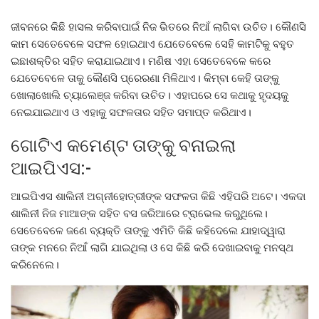
ଜୀବନରେ କିଛି ହାସଲ କରିବାପାଇଁ ନିଜ ଭିତରେ ନିଆଁ ଲାଗିବା ଉଚିତ। କୌଣସି
କାମ ସେତେବେଳେ ସଫଳ ହୋଇଥାଏ ଯେତେବେଳେ ସେହି କାମଟିକୁ ବହୁତ
ଇଛାଶକ୍ତିର ସହିତ କରାଯାଇଥାଏ। ମଣିଷ ଏହା ସେତେବେଳେ କରେ
ଯେତେବେଳେ ତାକୁ କୌଣସି ପ୍ରେରଣା ମିଳିଥାଏ। କିମ୍ବା କେହି ତାଙ୍କୁ
ଖୋଲାଖୋଲି ଚ୍ୟାଲେଞ୍ଜ କରିବା ଉଚିତ। ଏହାପରେ ସେ କଥାକୁ ହୃଦୟକୁ
ନେଇଯାଇଥାଏ ଓ ଏହାକୁ ସଫଳତାର ସହିତ ସମାପ୍ତ କରିଥାଏ।
ଗୋଟିଏ କମେଣ୍ଟ ତାଙ୍କୁ ବନାଇଲା
ଆଇପିଏସ:-
ଆଇପିଏସ ଶାଲିନୀ ଅଗ୍ନୀହୋତ୍ରୀଙ୍କ ସଫଳତା କିଛି ଏହିପରି ଅଟେ। ଏକଦା
ଶାଲିନୀ ନିଜ ମାଆଙ୍କ ସହିତ ବସ ଜରିଆରେ ଟ୍ରାଭେଲ କରୁଥିଲେ।
ସେତେବେଳେ ଜଣେ ବ୍ୟକ୍ତି ତାଙ୍କୁ ଏମିତି କିଛି କହିଦେଲେ ଯାହାଦ୍ୱାରା
ତାଙ୍କ ମନରେ ନିଆଁ ଲାଗି ଯାଇଥିଲା ଓ ସେ କିଛି କରି ଦେଖାଇବାକୁ ମନସ୍ଥ
କରିନେଲେ।