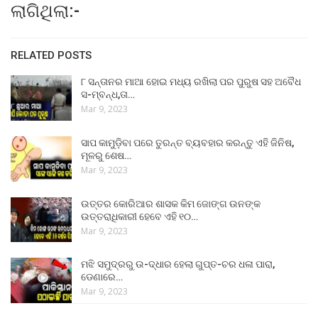
ଲାଗିଥିଲା:-
RELATED POSTS
୮ ସନ୍ତାନର ମାଆ ହୋଇ ମଧ୍ୟ ରଖିଲା ପର ପୁରୁଷ ସହ ଅବୈଧ
ସ-ମ୍ବନ୍ଧ,ତା…
Mar 9, 2023
ସାପ କାମୁଡ଼ିବା ପରେ ତୁରନ୍ତ ବ୍ୟବହାର କରନ୍ତୁ ଏହି ଜିନିଷ,
ମୂଳରୁ ଶେଷ…
Mar 9, 2023
ଉତ୍ତର କୋରିଆର ଶାସକ କିମ ଜୋଙ୍ଗ ଉନଙ୍କ
ଉତ୍ତରାଧିକାରୀ ହେବେ ଏହି ୧୦…
Mar 9, 2023
ମଝି ସମୁଦ୍ରରୁ ଉ-ଦ୍ଧାର ହେଲା ଗୁପ୍ତ-ଚର ଧଳା ପାରା,
ଡେଣାରେ…
Mar 9, 2023