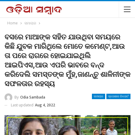
Home
ସମାଚାର
ବସରେ ମାଆଙ୍କ ସହିତ ଯାଉଥିବା ସମୟରେ
କିଛି ଯୁବକ ମାରିଥିଲେ ମୋତେ କମେଣ୍ଟ,ଆଉ
ତା ପରେ ରାଗରେ ହୋଇଯାଇଥିଲି
ଆଇପିଏସ,ଆଉ ଏପରି ଭାବରେ ବନ୍ଦ
କରିଦେଲି ସମସ୍ତଙ୍କ ମୁଁହ,ଜାଣନ୍ତୁ ଶାଳିନୀଙ୍କ
ସଫଳତାର ରହସ୍ୟ
By
Odia Sambada
ସମାଚାର
ସ୍ପେଶାଲ ରିପୋର୍ଟ
Last updated
Aug 4, 2022