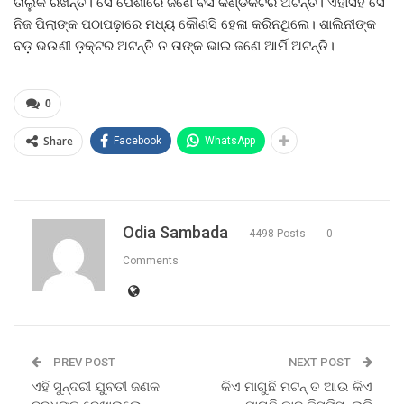
ତାଲୁକ ରଖନ୍ତି। ସେ ପେଶାରେ ଜଣେ ବସ କଣ୍ଡକଟର ଅଟନ୍ତି। ଏହାସହ ସେ
ନିଜ ପିଲାଙ୍କ ପଠାପଢ଼ାରେ ମଧ୍ୟ କୌଣସି ହେଳା କରିନଥିଲେ। ଶାଲିନୀଙ୍କ
ବଡ଼ ଭଉଣୀ ଡ଼କ୍ଟର ଅଟନ୍ତି ତ ତାଙ୍କ ଭାଇ ଜଣେ ଆର୍ମି ଅଟନ୍ତି।
0
Share
Facebook
WhatsApp
Odia Sambada
4498 Posts
0
Comments
PREV POST
NEXT POST
ଏହି ସୁନ୍ଦରୀ ଯୁବତୀ ଜଣକ
କିଏ ମାଗୁଛି ମଟନ୍‌ ତ ଆଉ କିଏ