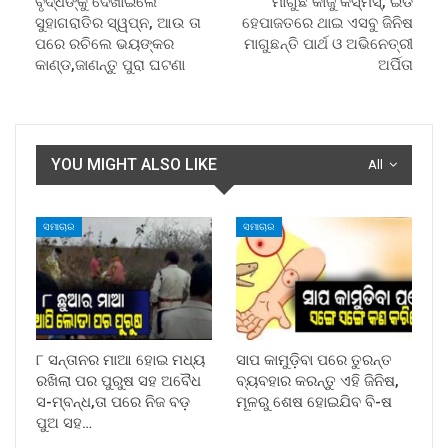
ବୃଦ୍ଧଙ୍କୁ ଦେଖାଇଲେ
ମାଗୁଛି କାଜୁ କିସ୍‌ମିସ୍‌, ଇଡି
ସୁହାଗରାତିର ସ୍ୱପ୍ନ, ଆଉ ତା
ହେପାଜତରେ ଥାଇ ଏସବୁ ଜିନିଷ
ପରେ ରଚିଲେ ଭୟଙ୍କର
ମାଗୁଛନ୍ତି ପାର୍ଥ ଓ ଅଭିନେତ୍ରୀ
କାଣ୍ଡ,ଜାଣନ୍ତୁ ପୁରା ଘଟଣା
ଅର୍ପିତା
YOU MIGHT ALSO LIKE
All
ସମାଚାର
ସମାଚାର
୮ ସନ୍ତାନର ମାଆ ହୋଇ ମଧ୍ୟ
ସାପ କାମୁଡ଼ିବା ପରେ ତୁରନ୍ତ
ରଖିଲା ପର ପୁରୁଷ ସହ ଅବୈଧ
ବ୍ୟବହାର କରନ୍ତୁ ଏହି ଜିନିଷ,
ସ-ମ୍ବନ୍ଧ,ତା ପରେ ନିଜ ବଡ଼
ମୂଳରୁ ଶେଷ ହୋଇଯିବ ବି-ଷ
ପୁଅ ସହ…