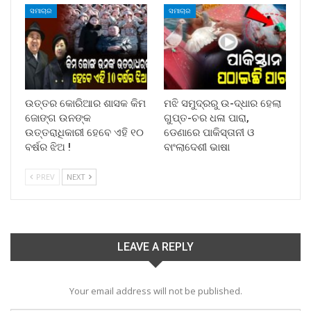
ସମାଚାର
ସମାଚାର
ଉତ୍ତର କୋରିଆର ଶାସକ କିମ
ମଝି ସମୁଦ୍ରରୁ ଉ-ଦ୍ଧାର ହେଲା
ଜୋଙ୍ଗ ଉନଙ୍କ
ଗୁପ୍ତ-ଚର ଧଳା ପାରା,
ଉତ୍ତରାଧିକାରୀ ହେବେ ଏହି ୧୦
ଡେଣାରେ ପାକିସ୍ତାନୀ ଓ
ବର୍ଷର ଝିଅ !
ବାଂଲାଦେଶୀ ଭାଷା
PREV
NEXT
LEAVE A REPLY
Your email address will not be published.