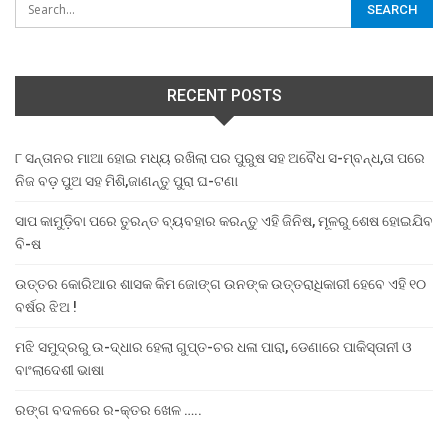
RECENT POSTS
୮ ସନ୍ତାନର ମାଆ ହୋଇ ମଧ୍ୟ ରଖିଲା ପର ପୁରୁଷ ସହ ଅବୈଧ ସ-ମ୍ବନ୍ଧ,ତା ପରେ
ନିଜ ବଡ଼ ପୁଅ ସହ ମିଶି,ଜାଣନ୍ତୁ ପୁରା ଘ-ଟଣା
ସାପ କାମୁଡ଼ିବା ପରେ ତୁରନ୍ତ ବ୍ୟବହାର କରନ୍ତୁ ଏହି ଜିନିଷ, ମୂଳରୁ ଶେଷ ହୋଇଯିବ
ବି-ଷ
ଉତ୍ତର କୋରିଆର ଶାସକ କିମ ଜୋଙ୍ଗ ଉନଙ୍କ ଉତ୍ତରାଧିକାରୀ ହେବେ ଏହି ୧୦
ବର୍ଷର ଝିଅ !
ମଝି ସମୁଦ୍ରରୁ ଉ-ଦ୍ଧାର ହେଲା ଗୁପ୍ତ-ଚର ଧଳା ପାରା, ଡେଣାରେ ପାକିସ୍ତାନୀ ଓ
ବାଂଲାଦେଶୀ ଭାଷା
ରଙ୍ଗ ବଦଳରେ ର-କ୍ତର ଖେଳ …..