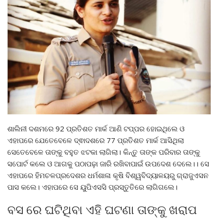
ଶାଲିନୀ ଦଶମରେ 92 ପ୍ରତିଶତ ମାର୍କ ଆଣି ଟପ୍ପର ହୋଇଥିଲେ ଓ
ଏହାପରେ ଯେତେବେଳେ ଦ୍ଵାଦଶରେ 77 ପ୍ରତିଶତ ମାର୍କ ଆସିଥିଲା
ସେତେବେଳେ ତାଙ୍କୁ ବହୁତ ଝଟକା ଲାଗିଲା। କିନ୍ତୁ ତାଙ୍କ ପରିବାର ତାଙ୍କୁ
ସପୋର୍ଟ କଲେ ଓ ଆଗକୁ ପଠାପଢ଼ା ଜାରି ରଖିବାପାଇଁ ଉପଦେଶ ଦେଲେ।। ସେ
ଏହାପରେ ହିମଚଳପ୍ରଦେଶର ଧର୍ମଶାଳା କୃଷି ବିଶ୍ୱବିଦ୍ୟାଳୟରୁ ଗ୍ରାଜୁଏସନ
ପାସ କଲେ। ଏହାପରେ ସେ ୟୁପିଏସସି ପ୍ରସ୍ତୁତିରେ ଲାଗିଗଲେ।
ବସ ରେ ଘଟିଥିବା ଏହି ଘଟଣା ତାଙ୍କୁ ଖରାପ