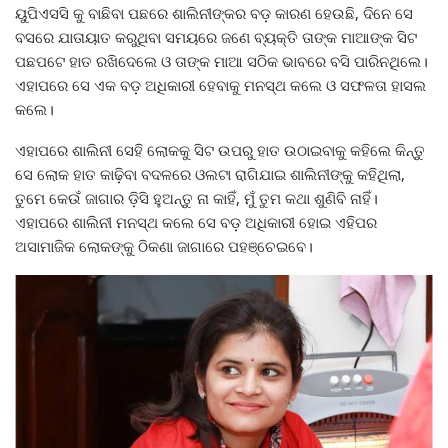
ୟୁପିଏସସି କୁ ବାଛିବା ପଛରେ ଶାଲିନୀଙ୍କର ବଡ଼ କାରଣ ହେଉଛି, ଦିନେ ସେ
ବସରେ ଯାତାୟାତ କରୁଥିବା ସମୟରେ ଜଣେ ବ୍ୟକ୍ତି ତାଙ୍କ ମାଆଙ୍କ ସିଟ
ପଛପଟେ ହାତ ରଖିଦେଲେ ଓ ତାଙ୍କ ମାଆ ସଠିକ ଭାବରେ ବସି ପାରିନଥିଲେ।
ଏହାପରେ ସେ ଏକ ବଡ଼ ଅଧିକାରୀ ହେବାକୁ ମନସ୍ଥ କଲେ ଓ ସଫଳତା ହାସଲ
କଲେ।
ଏହାପରେ ଶାଲିନୀ ସେହି ଲୋକକୁ ସିଟ ଉପରୁ ହାତ ଉଠାଇବାକୁ କହିଲେ କିନ୍ତୁ
ସେ ଲୋକ ହାତ କାଢ଼ିବା ବଦଳରେ ଓଲଟା ରାଗିଯାଇ ଶାଲିନୀଙ୍କୁ କହିଥିଲା,
ତୁମେ କେଉଁ ଜାଗାର ଡ଼ିସି ହୁଅନ୍ତୁ ନା କାହିଁ, ମୁଁ ତୁମ କଥା ଶୁଣିବି ନାହିଁ।
ଏହାପରେ ଶାଲିନୀ ମନସ୍ଥ କଲେ ସେ ବଡ଼ ଅଧିକାରୀ ହୋଇ ଏହିପର
ଅସାମାଜିକ ଲୋକଙ୍କୁ ଠିକଣା ଜାଗାରେ ପହଞ୍ଚେଇବେ।