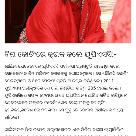
ବିନା କୋଚିଂରେ କ୍ରାକ କଲେ ୟୁପିଏସସି:-
ଶାଲିନୀ ଯେତେବେଳେ ୟୁପିଏସସି ପରୀକ୍ଷା ପ୍ରସ୍ତୁତି ଆରମ୍ଭ କଲେ
ସେତେବେଳେ ନିଜ ପରିବାର ଲୋକଙ୍କୁ ଜଣାଇନଥିଲେ। ସେ କୌଣସି କୋଚିଂ
ନେଇନଥିଲେ ଓ ନିଜେ ସେଲ୍ଫ ଷ୍ଟଡ଼ି ଆରମ୍ଭ କରିଥିଲେ। 2011
ୟୁପିଏସସି ପରୀକ୍ଷାରେ ସେ ଅଲ ଇଣ୍ଡିଆ ରାଙ୍କ 285 ହାସଲ କଲେ।
ୟୁପିଏସସିରେ ସଫଳ ହେବାପରେ ସେ ଇଣ୍ଡିଆନ ପୋଲିସ ସର୍ଭିସ ବାଛିଥିଲେ।
ଯେତେବେଳେ ତାଙ୍କର ଟ୍ରେନିଂ ଶେଷ ହେଲା ତାଙ୍କୁ ପୋଷ୍ଟିଂ
ହିମଚଳପ୍ରଦେଶ ରେ ମିଳିଗଲା। ସେ କୁଲୁରେ ପୋଲିସ ଅଧୀକ୍ଷକ ମଧ୍ୟ
ରହିଲେ।
ଶାଲିନୀଙ୍କ ପିତା ରମେଶ ଅଗ୍ନୀହୋତ୍ରୀ ଏକ ମିଡ଼ିଲ କ୍ଲାସ ଫ୍ୟାମିଲିର