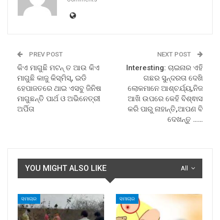
PREV POST
NEXT POST
କିଏ ମାଗୁଛି ମଟନ୍‌ ତ ଆଉ କିଏ
Interesting: ଚାଇନାର ଏହି
ମାଗୁଛି କାଜୁ କିସ୍‌ମିସ୍‌, ଇଡି
ଗଛର ସୁନ୍ଦରତା ଦେଖି
ହେପାଜତରେ ଥାଇ ଏସବୁ ଜିନିଷ
ଲୋକମାନେ ଆଶ୍ଚର୍ଯ୍ୟ,ନିଜ
ମାଗୁଛନ୍ତି ପାର୍ଥ ଓ ଅଭିନେତ୍ରୀ
ଆଖି ଉପରେ କେହି ବିଶ୍ଵାସ
ଅର୍ପିତା
କରି ପାରୁ ନାହାନ୍ତି,ଆପଣ ବି
ଦେଖନ୍ତୁ ……
YOU MIGHT ALSO LIKE
All
ସମାଚାର
ସମାଚାର