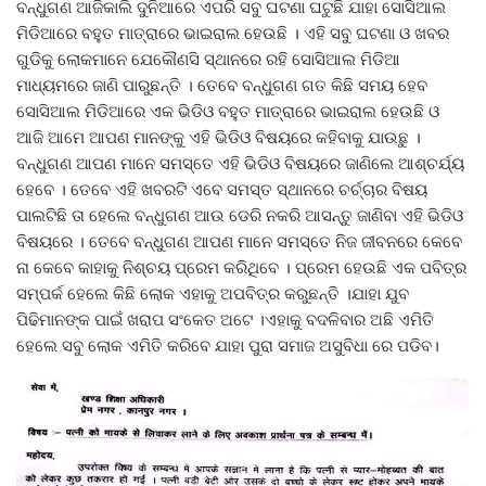
ବନ୍ଧୁଗଣ ଆଜିକାଲି ଦୁନିଆରେ ଏପରି ସବୁ ଘଟଣା ଘଟୁଛି ଯାହା ସୋସିଆଲ
ମିଡିଆରେ ବହୁତ ମାତ୍ରାରେ ଭାଇରାଲ ହେଉଛି । ଏହି ସବୁ ଘଟଣା ଓ ଖବର
ଗୁଡିକୁ ଲୋକମାନେ ଯେକୌଣସି ସ୍ଥାନରେ ରହି ସୋସିଆଲ ମିଡିଆ
ମାଧ୍ୟମରେ ଜାଣି ପାରୁଛନ୍ତି । ତେବେ ବନ୍ଧୁଗଣ ଗତ କିଛି ସମୟ ହେବ
ସୋସିଆଲ ମିଡିଆରେ ଏକ ଭିଡିଓ ବହୁତ ମାତ୍ରାରେ ଭାଇରାଲ ହେଉଛି ଓ
ଆଜି ଆମେ ଆପଣ ମାନଙ୍କୁ ଏହି ଭିଡିଓ ବିଷୟରେ କହିବାକୁ ଯାଉଛୁ ।
ବନ୍ଧୁଗଣ ଆପଣ ମାନେ ସମସ୍ତେ ଏହି ଭିଡିଓ ବିଷୟରେ ଜାଣିଲେ ଆଶ୍ଚର୍ଯ୍ୟ
ହେବେ । ତେବେ ଏହି ଖବରଟି ଏବେ ସମସ୍ତ ସ୍ଥାନରେ ଚର୍ଚ୍ଚାର ବିଷୟ
ପାଲଟିଛି ତା ହେଲେ ବନ୍ଧୁଗଣ ଆଉ ଡେରି ନକରି ଆସନ୍ତୁ ଜାଣିବା ଏହି ଭିଡିଓ
ବିଷୟରେ । ତେବେ ବନ୍ଧୁଗଣ ଆପଣ ମାନେ ସମସ୍ତେ ନିଜ ଜୀବନରେ କେବେ
ନା କେବେ କାହାକୁ ନିଶ୍ଚୟ ପ୍ରେମ କରିଥିବେ । ପ୍ରେମ ହେଉଛି ଏକ ପବିତ୍ର
ସମ୍ପର୍କ ହେଲେ କିଛି ଲୋକ ଏହାକୁ ଅପବିତ୍ର କରୁଛନ୍ତି ।ଯାହା ଯୁବ
ପିଢିମାନଙ୍କ ପାଇଁ ଖରାପ ସଂକେତ ଅଟେ ।ଏହାକୁ ବଦଳିବାର ଅଛି ଏମିତି
ହେଲେ ସବୁ ଲୋକ ଏମିତି କରିବେ ଯାହା ପୁରା ସମାଜ ଅସୁବିଧା ରେ ପଡିବ।