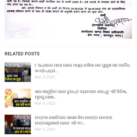
RELATED POSTS
୮ ସନ୍ତାନର ମାଆ ହୋଇ ମଧ୍ୟ ରଖିଲା ପର ପୁରୁଷ ସହ ଅବୈଧ
ସ-ମ୍ବନ୍ଧ,ତା…
Mar 9, 2023
ସାପ କାମୁଡ଼ିବା ପରେ ତୁରନ୍ତ ବ୍ୟବହାର କରନ୍ତୁ ଏହି ଜିନିଷ,
ମୂଳରୁ ଶେଷ…
Mar 9, 2023
ଉତ୍ତର କୋରିଆର ଶାସକ କିମ ଜୋଙ୍ଗ ଉନଙ୍କ
ଉତ୍ତରାଧିକାରୀ ହେବେ ଏହି ୧୦…
Mar 9, 2023