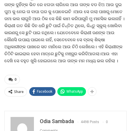
ତାଙ୍କ ଦୁହିଁଙ୍କ ଭିତ ରେ ଝଗଡା ଲାଗିଲେ ଆଉ ତାଙ୍କ ବଡ ଝିଅ ଆଉ ଦୁଇ
ପୁଅ କୁ ନେଇ ତା ବାପା ଘର କୁ ପୋଳେଇଚି ।ଆଉ ସେ ଗଲା ପାଖରୁ ମୋତେ
ଜମା ଭଲ ଲାଗୁନି ଆଉ ଠିକ ସେ କିଛି କାମ କରିପାରୁନି ମୁ ମାନସିକ ଭଲନାହିଁ ।
କିରାଣୀ ଗତ କିଛି ଦିନ ଧରି ଛୁଟି ପାଇଁ ଚିନ୍ତିତ ଥିଲେ, କିନ୍ତୁ ସ୍କୁଲ୍‌ ଖୋଲିବା
କାରଣରୁ ସେ ଛୁଟି ପାଇ ନଥିଲେ। ଯେତେବେଳେ କିରାଣୀ ଜଣଙ୍କ ଆଉ
କୌଣସି ଉପାୟ ପାଇଲେ ନାହିଁ, ସେତେବେଳେ ସେ ବ୍ଲକ୍‌ ଶିକ୍ଷା
ଅଧିକାରୀଙ୍କ ପାଖରେ ସତ ମାନିଲେ ଆଉ ଚିଠି ଲେଖିଲେ। ଏହି କିରାଣୀଙ୍କ
ଚିଠିଟି ଭାଇରାଲ ହେବା ମାତ୍ରେ ଛୁଟିକୁ ମଞ୍ଜୁର କରିଦିଆଗଲା।ଆଉ ଏହା
ଦେଖି ସେ ବହୁତ ଖୁସି ହୋଇଗଲେ ଆଉ ତାଙ୍କ ମନ ମଧ୍ୟ ଭଲ ରହିଲା ।
0
Share
Facebook
WhatsApp
Odia Sambada
4498 Posts
0
Comments