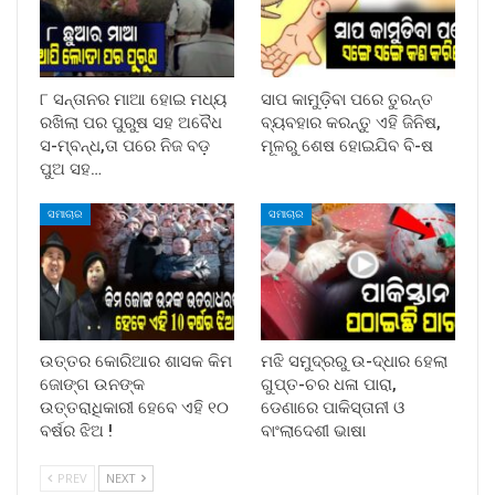
୮ ସନ୍ତାନର ମାଆ ହୋଇ ମଧ୍ୟ
ସାପ କାମୁଡ଼ିବା ପରେ ତୁରନ୍ତ
ରଖିଲା ପର ପୁରୁଷ ସହ ଅବୈଧ
ବ୍ୟବହାର କରନ୍ତୁ ଏହି ଜିନିଷ,
ସ-ମ୍ବନ୍ଧ,ତା ପରେ ନିଜ ବଡ଼
ମୂଳରୁ ଶେଷ ହୋଇଯିବ ବି-ଷ
ପୁଅ ସହ…
ସମାଚାର
ସମାଚାର
ଉତ୍ତର କୋରିଆର ଶାସକ କିମ
ମଝି ସମୁଦ୍ରରୁ ଉ-ଦ୍ଧାର ହେଲା
ଜୋଙ୍ଗ ଉନଙ୍କ
ଗୁପ୍ତ-ଚର ଧଳା ପାରା,
ଉତ୍ତରାଧିକାରୀ ହେବେ ଏହି ୧୦
ଡେଣାରେ ପାକିସ୍ତାନୀ ଓ
ବର୍ଷର ଝିଅ !
ବାଂଲାଦେଶୀ ଭାଷା
PREV
NEXT