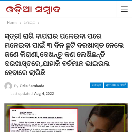
Home
ସମାଚାର
ସ୍ତ୍ରୀ ରାଗି ବାପଘର ପଳେଇବା ପରେ
ମନେଇବା ପାଇଁ ୩ ଦିନ ଛୁଟି ଦରଖାସ୍ତ ନେଲେ
ଜଣେ କିରାଣୀ,ଦେଖନ୍ତୁ କଣ ଲେଖିଛନ୍ତି
ଦରଖାସ୍ତରେ,ଯାହାକି ବର୍ତମାନ ଭାଇରଲ
ହେବାରେ ଲାଗିଛି
By
Odia Sambada
ସମାଚାର
ସ୍ପେଶାଲ ରିପୋର୍ଟ
Last updated
Aug 4, 2022