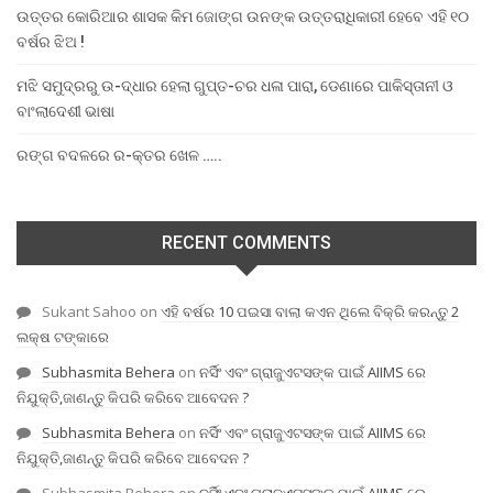
ଉତ୍ତର କୋରିଆର ଶାସକ କିମ ଜୋଙ୍ଗ ଉନଙ୍କ ଉତ୍ତରାଧିକାରୀ ହେବେ ଏହି ୧୦
ବର୍ଷର ଝିଅ !
ମଝି ସମୁଦ୍ରରୁ ଉ-ଦ୍ଧାର ହେଲା ଗୁପ୍ତ-ଚର ଧଳା ପାରା, ଡେଣାରେ ପାକିସ୍ତାନୀ ଓ
ବାଂଲାଦେଶୀ ଭାଷା
ରଙ୍ଗ ବଦଳରେ ର-କ୍ତର ଖେଳ …..
RECENT COMMENTS
Sukant Sahoo
on
ଏହି ବର୍ଷର 10 ପଇସା ବାଲା କଏନ ଥିଲେ ବିକ୍ରି କରନ୍ତୁ 2
ଲକ୍ଷ ଟଙ୍କାରେ
Subhasmita Behera
on
ନର୍ସିଂ ଏବଂ ଗ୍ରାଜୁଏଟସଙ୍କ ପାଇଁ AIIMS ରେ
ନିଯୁକ୍ତି,ଜାଣନ୍ତୁ କିପରି କରିବେ ଆବେଦନ ?
Subhasmita Behera
on
ନର୍ସିଂ ଏବଂ ଗ୍ରାଜୁଏଟସଙ୍କ ପାଇଁ AIIMS ରେ
ନିଯୁକ୍ତି,ଜାଣନ୍ତୁ କିପରି କରିବେ ଆବେଦନ ?