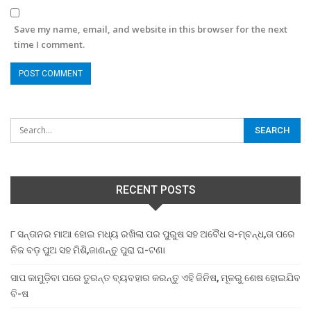
Save my name, email, and website in this browser for the next
time I comment.
RECENT POSTS
୮ ସନ୍ତାନର ମାଆ ହୋଇ ମଧ୍ୟ ରଖିଲା ପର ପୁରୁଷ ସହ ଅବୈଧ ସ-ମ୍ବନ୍ଧ,ତା ପରେ
ନିଜ ବଡ଼ ପୁଅ ସହ ମିଶି,ଜାଣନ୍ତୁ ପୁରା ଘ-ଟଣା
ସାପ କାମୁଡ଼ିବା ପରେ ତୁରନ୍ତ ବ୍ୟବହାର କରନ୍ତୁ ଏହି ଜିନିଷ, ମୂଳରୁ ଶେଷ ହୋଇଯିବ
ବି-ଷ