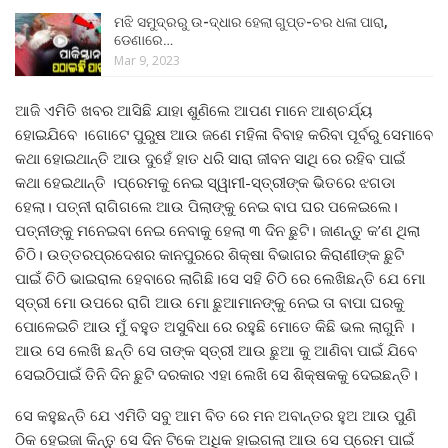
ମଝି ସମୁଦ୍ରରୁ ଉ-ଦ୍ଧାର ହେଲା ଗୁପ୍ତ-ଚର ଧଳା ପାରା,
ଡେଣାରେ…
Mar 9, 2023
ଆଜି ଏମିତି ଖବର ଆସିଛି ଯାହା ଶୁଣିଲେ ଆପଣ ମାନେ ଆଶ୍ଚର୍ଯ୍ୟ
ହୋଇଯିବେ ।ଗୋଟେ ପୁରୁଷ ଆଉ ଜଣେ ମହିଳା ବିବାହ କରିବା ପୂର୍ବରୁ ସେମାବେ
କଥା ହୋଇଥାନ୍ତି ଆଉ ଦୁହେଁ ହାତ ଧରି ସାରା ଜୀବନ ସାଥି ରେ ରହିବ ପାଇଁ
କଥା ହେଇଥାନ୍ତି ।ପ୍ରେମକୁ ନେଇ ସ୍ୱାମୀ-ସ୍ତ୍ରୀଙ୍କ ଭିତରେ ଝଗଡା
ହେଲା। ପତ୍ନୀ ରାଗିଗଲେ ଆଉ ପିଲାଙ୍କୁ ନେଇ ବାପ ଘର ପଳେଇଲେ।
ପତ୍ନୀଙ୍କୁ ମନେଇବା ନେଇ ନେବାକୁ ହେଲା ୩ ଦିନ ଛୁଟି। ଜାଣନ୍ତୁ କ’ଣ ଥିଲା
ଚିଠି। ଉତ୍ତରପ୍ରଦେଶର କାନପୁରରେ ଶିକ୍ଷା ବିଭାଗର କିରାଣୀଙ୍କ ଛୁଟି
ପାଇଁ ଚିଠି ଭାଇରାଲ ହେବାରେ ଲାଗିଛି।ସେ ସହି ଚିଠି ରେ ଲେଖିଛନ୍ତି ଯେ ମୋ
ସ୍ତ୍ରୀ ମୋ ଉପରେ ରାଗି ଆଉ ମୋ ଛୁଆମାନଙ୍କୁ ନେଇ ତା ବାପା ଘରକୁ
ପୋଳେଇଚି ଆଉ ମୁଁ ବହୁତ ଅସୁବିଧା ରେ ରହୁଛି ମୋତେ କିଛି ଭଲ ଲାଗୁନି ।
ଆଉ ସେ ଲେଖି ଛନ୍ତି ସେ ତାଙ୍କ ସ୍ତ୍ରୀ ଆଉ ଛୁଆ କୁ ଆଣିବା ପାଇଁ ଯିବେ
ସେଇଠିପାଇଁ ତିନି ଦିନ ଛୁଟି ଦରକାର ଏହା ଲେଖି ସେ ଶିକ୍ଷକକୁ ଦେଇଛନ୍ତି।
ସେ କହୁଛନ୍ତି ଯେ ଏମିତି ସବୁ ଆମ ବିତ ରେ ମନ ଅବାନ୍ତର ହୁଅ ଆଉ ପୁଣି
ଠିକ ହେଇଜା କିନ୍ତୁ ସେ ଦିନ ଟିକେ ଅଧିକ ହାଇଗଲା ଆଉ ସେ ପ୍ରେମ ପାଇଁ