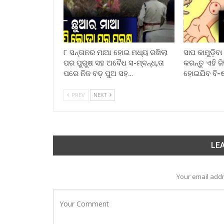
୮ ସନ୍ତାନର ମାଆ ହୋଇ ମଧ୍ୟ ରଖିଲା
ସାପ କାମୁଡ଼ିବ
ପର ପୁରୁଷ ସହ ଅବୈଧ ସ-ମ୍ବନ୍ଧ,ତା
କରନ୍ତୁ ଏହି ଜ
ପରେ ନିଜ ବଡ଼ ପୁଅ ସହ…
ହୋଇଯିବ ବି-
PREV
NEXT
LEA
Your email addr