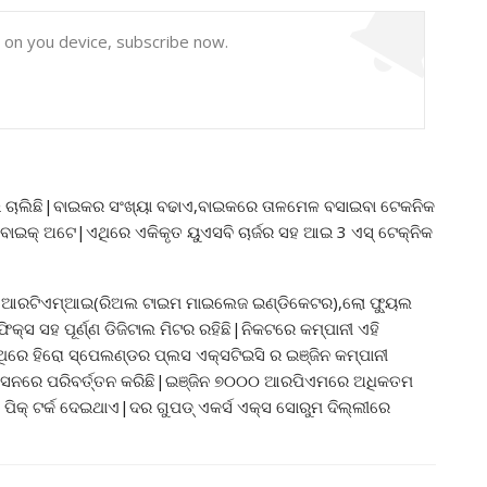
y on you device, subscribe now.
 ଚାଲିଛି|ବାଇକର ସଂଖ୍ୟା ବଢାଏ,ବାଇକରେ ତାଳମେଳ ବସାଇବା ଟେକନିକ
ାଇକ୍ ଅଟେ|ଏଥିରେ ଏକିକୃତ ୟୁଏସବି ଚାର୍ଜର ସହ ଆଇ 3 ଏସ୍ ଟେକ୍ନିକ
ଆଲର୍ଟ,ଆରଟିଏମ୍ଆଇ(ରିଅଲ ଟାଇମ ମାଇଲେଜ ଇଣ୍ଡିକେଟର),ଲୋ ଫ୍ୟୁଲ
କ୍ସ ସହ ପୂର୍ଣ୍ଣ ଡିଜିଟାଲ ମିଟର ରହିଛି|ନିକଟରେ କମ୍ପାନୀ ଏହି
ିରେ ହିରୋ ସ୍ପେଲଣ୍ଡର ପ୍ଲସ ଏକ୍ସଟିଇସି ର ଇଞ୍ଜିନ କମ୍ପାନୀ
ଣ୍ଡିସନରେ ପରିବର୍ତ୍ତନ କରିଛି|ଇଞ୍ଜିନ ୭୦୦୦ ଆରପିଏମରେ ଅଧିକତମ
ିକ୍ ଟର୍କ ଦେଇଥାଏ|ଦର ଗୁପଡ୍ ଏକର୍ସ ଏକ୍ସ ସୋରୁମ ଦିଲ୍ଲୀରେ