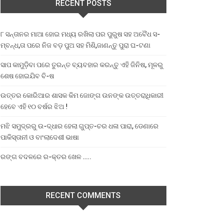
RECENT POSTS
୮ ସନ୍ତାନର ମାଆ ହୋଇ ମଧ୍ୟ ରଖିଲା ପର ପୁରୁଷ ସହ ଅବୈଧ ସ-
ମ୍ବନ୍ଧ,ତା ପରେ ନିଜ ବଡ଼ ପୁଅ ସହ ମିଶି,ଜାଣନ୍ତୁ ପୁରା ଘ-ଟଣା
ସାପ କାମୁଡ଼ିବା ପରେ ତୁରନ୍ତ ବ୍ୟବହାର କରନ୍ତୁ ଏହି ଜିନିଷ, ମୂଳରୁ
ଶେଷ ହୋଇଯିବ ବି-ଷ
ଉତ୍ତର କୋରିଆର ଶାସକ କିମ ଜୋଙ୍ଗ ଉନଙ୍କ ଉତ୍ତରାଧିକାରୀ
ହେବେ ଏହି ୧୦ ବର୍ଷର ଝିଅ !
ମଝି ସମୁଦ୍ରରୁ ଉ-ଦ୍ଧାର ହେଲା ଗୁପ୍ତ-ଚର ଧଳା ପାରା, ଡେଣାରେ
ପାକିସ୍ତାନୀ ଓ ବାଂଲାଦେଶୀ ଭାଷା
ରଙ୍ଗ ବଦଳରେ ର-କ୍ତର ଖେଳ …..
RECENT COMMENTS