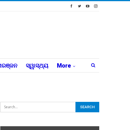
ରଞ୍ଜନ
ସ୍ୱାସ୍ଥ୍ୟ
More