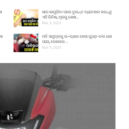
ୁଷ
ସାପ କାମୁଡ଼ିବା ପରେ ତୁରନ୍ତ ବ୍ୟବହାର କରନ୍ତୁ
ଏହି ଜିନିଷ, ମୂଳରୁ ଶେଷ…
Mar 9, 2023
୍କ
ମଝି ସମୁଦ୍ରରୁ ଉ-ଦ୍ଧାର ହେଲା ଗୁପ୍ତ-ଚର ଧଳା
ପାରା, ଡେଣାରେ…
Mar 9, 2023