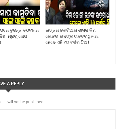
ା ପରେ ତୁରନ୍ତ ବ୍ୟବହାର
ଉତ୍ତର କୋରିଆର ଶାସକ କିମ
ିନିଷ, ମୂଳରୁ ଶେଷ
ଜୋଙ୍ଗ ଉନଙ୍କ ଉତ୍ତରାଧିକାରୀ
ଷ
ହେବେ ଏହି ୧୦ ବର୍ଷର ଝିଅ !
VE A REPLY
ess will not be published.