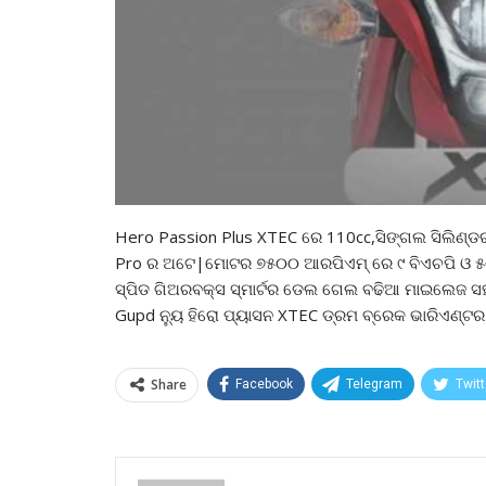
Hero Passion Plus XTEC ରେ 110cc,ସିଙ୍ଗଲ ସିଲିଣ୍ଡର,
Pro ର ଅଟେ|ମୋଟର ୭୫୦୦ ଆରପିଏମ୍ ରେ ୯ ବିଏଚପି ଓ ୫୦୦
ସ୍ପିଡ ଗିଅରବକ୍ସ ସ୍ମାର୍ଟର ଡେଲ ଗେଲ ବଢିଆ ମାଇଲେଜ ସ
Gupd ନ୍ୟୁ ହିରୋ ପ୍ୟାସନ XTEC ଡ୍ରମ ବ୍ରେକ ଭାରିଏଣ୍
Share
Facebook
Telegram
Twitt