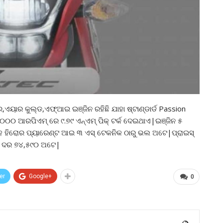
ଏୟାର କୁଲ୍ଡ,ଏଫ୍ଆଇ ଇଞ୍ଜିନ ରହିଛି ଯାହା ଷ୍ଟାଣ୍ଡାର୍ଡ Passion
୦ ଆରପିଏମ୍ ରେ ୯.୭୯ ଏନ୍ଏମ୍ ପିକ୍ ଟର୍କ ଦେଇଥାଏ|ଇଞ୍ଜିନ ୫
ହ ହିରୋର ପ୍ୟାରେଣ୍ଟ ଆଇ ୩ ଏସ୍ ଟେକନିକ ଠାରୁ ଭଲ ଅଟେ|ପ୍ରାଇସ୍
ଟର ଦର ୭୪,୫୯୦ ଅଟେ|
er
Google+
0