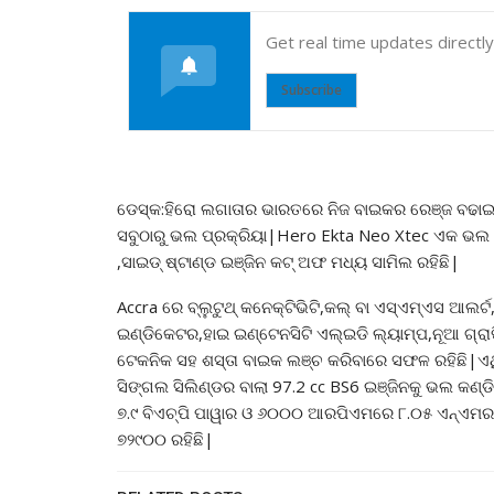
Get real time updates directl
Subscribe
ଡେସ୍କ:ହିରୋ ଲଗାତାର ଭାରତରେ ନିଜ ବାଇକର ରେଞ୍ଜ ବଢାଇ
ସବୁଠାରୁ ଭଲ ପ୍ରକ୍ରିୟା|Hero Ekta Neo Xtec ଏକ ଭଲ ବ
,ସାଇଡ୍ ଷ୍ଟାଣ୍ଡ ଇଞ୍ଜିନ କଟ୍ ଅଫ ମଧ୍ୟ ସାମିଲ ରହିଛି|
Accra ରେ ବ୍ଲୁଟୁଥ୍ କନେକ୍ଟିଭିଟି,କଲ୍ ବା ଏସ୍ଏମ୍ଏସ 
ଇଣ୍ଡିକେଟର,ହାଇ ଇଣ୍ଟେନସିଟି ଏଲ୍ଇଡି ଲ୍ୟାମ୍ପ,ନୂଆ ଗ୍ରାଫି
ଟେକନିକ ସହ ଶସ୍ତା ବାଇକ ଲଞ୍ଚ କରିବାରେ ସଫଳ ରହିଛି|ଏଥ
ସିଙ୍ଗଲ ସିଲିଣ୍ଡର ବାଲା 97.2 cc BS6 ଇଞ୍ଜିନକୁ ଭଲ କ
୭.୯ ବିଏଚ୍ପି ପାୱାର ଓ ୬୦୦୦ ଆରପିଏମରେ ୮.୦୫ ଏନ୍ଏମର ପ
୭୨୯୦୦ ରହିଛି|