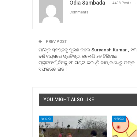
Odia Sambada
4498 Posts
Comments
PREV POST
ମା’ଙ୍କ ସ୍ବପ୍ନକୁ ପୂରଣ କଲେ Suryansh Kumar , ୧୩
ବର୍ଷ ବୟସରେ ପ୍ରତିଷ୍ଠା କଲେଣି ୫୬ ଟିଜିଟାଲ
ପ୍ଲାଟଫର୍ମ,ଦିନକୁ ୧୮ ଘଣ୍ଟା କରନ୍ତି କାମ,ଜାଣନ୍ତୁ ତାଙ୍କ
ସଫଳତାର ରାଜ !
YOU MIGHT ALSO LIKE
ସମାଚାର
ସମାଚାର