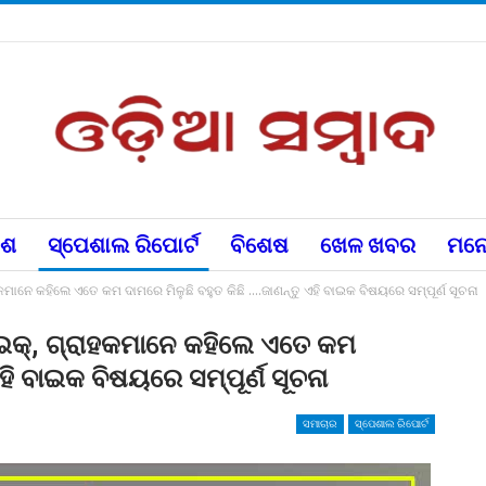
େଶ
ସ୍ପେଶାଲ ରିପୋର୍ଟ
ବିଶେଷ
ଖେଳ ଖବର
ମନୋ
କମାନେ କହିଲେ ଏତେ କମ ଦାମରେ ମିଳୁଛି ବହୁତ କିଛି ….ଜାଣନ୍ତୁ ଏହି ବାଇକ ବିଷୟରେ ସମ୍ପୂର୍ଣ ସୂଚନା
ାଇକ୍, ଗ୍ରାହକମାନେ କହିଲେ ଏତେ କମ
ଏହି ବାଇକ ବିଷୟରେ ସମ୍ପୂର୍ଣ ସୂଚନା
ସମାଚାର
ସ୍ପେଶାଲ ରିପୋର୍ଟ