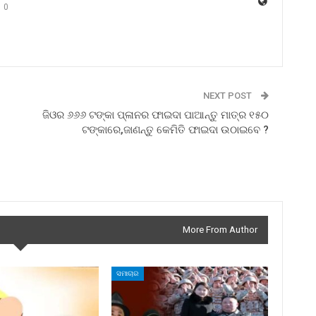
0
NEXT POST
ଜିଓର ୬୬୬ ଟଙ୍କା ପ୍ଳାନର ଫାଇଦା ପାଆନ୍ତୁ ମାତ୍ର ୧୫୦
ଟଙ୍କାରେ,ଜାଣନ୍ତୁ କେମିତି ଫାଇଦା ଉଠାଇବେ ?
More From Author
ସମାଚାର