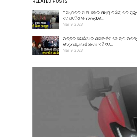
RELATED POSTS
୮ ସନ୍ତାନର ମାଆ ହୋଇ ମଧ୍ୟ ରଖିଲା ପର ପୁର
ସହ ଅବୈଧ ସ-ମ୍ବନ୍ଧ,ତା…
Mar 9, 2023
ଉତ୍ତର କୋରିଆର ଶାସକ କିମ ଜୋଙ୍ଗ ଉନଙ
ଉତ୍ତରାଧିକାରୀ ହେବେ ଏହି ୧୦…
Mar 9, 2023