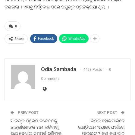
କରାଗଲା । ଏସବୁ ନିର୍ଦ୍ଦୋଷ ପରେ ପପୁଙ୍କ ପ୍ରତିକ୍ରିୟା ଥିଲା ।
0
Share
Facebook
WhatsApp
Odia Sambada
4498 Posts
0
Comments
PREV POST
NEXT POST
ସାରଙ୍କ ପ୍ରେମ ନିବେଦନକୁ
କିପରି ହୋଇପାରିବେ
ଛାତ୍ରୀଜଣଙ୍କ ମନା କରିବାରୁ
ଇଣ୍ଡିଆନ ଏୟାରଫୋର୍ସରେ
ଭୟ ଦେଖାଇ ସମ୍ପର୍କ ରଖିବାକୁ
ପାଇଲଟ ? କଣ କଣ ପାଠ