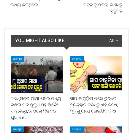
ବାଧ୍ୟ କରିଥିଲେ
ପଢିବାକୁ ପଡିବ, ଜାଣନ୍ତୁ
ସବୁକିଛି
YOU MIGHT ALSO LIKE
All
ସମାଚାର
ସମାଚାର
୮ ସନ୍ତାନର ମାଆ ହୋଇ ମଧ୍ୟ
ସାପ କାମୁଡ଼ିବା ପରେ ତୁରନ୍ତ
ରଖିଲା ପର ପୁରୁଷ ସହ ଅବୈଧ
ବ୍ୟବହାର କରନ୍ତୁ ଏହି ଜିନିଷ,
ସ-ମ୍ବନ୍ଧ,ତା ପରେ ନିଜ ବଡ଼
ମୂଳରୁ ଶେଷ ହୋଇଯିବ ବି-ଷ
ପୁଅ ସହ…
ସମାଚାର
ସମାଚାର