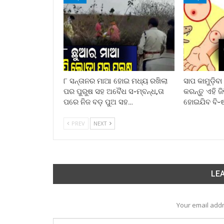
୮ ସନ୍ତାନର ମାଆ ହୋଇ ମଧ୍ୟ ରଖିଲା
ସାପ କାମୁଡ଼ିବ
ପର ପୁରୁଷ ସହ ଅବୈଧ ସ-ମ୍ବନ୍ଧ,ତା
କରନ୍ତୁ ଏହି ଜ
ପରେ ନିଜ ବଡ଼ ପୁଅ ସହ…
ହୋଇଯିବ ବି-
PREV
NEXT
LEA
Your email addr