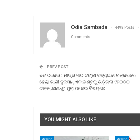
Odia Sambada
4498 Posts
Comments
PREV POST
ବଡ ଠକେଇ : ମାତ୍ର ୩୦ ଟଙ୍କା ବଞ୍ଚାଇବା ଚକ୍କରରେ
ହେଲା ଭାରୀ ନୁକସାନ୍,ଏକାଉଣ୍ଟରୁ ଉଡ଼ିଗଲା ୯୭୦୦୦
ଟଙ୍କା,ଜାଣନ୍ତୁ ପୁରା ଠକେଇ ବିଷୟରେ
YOU MIGHT ALSO LIKE
ସମାଚାର
ସମାଚାର