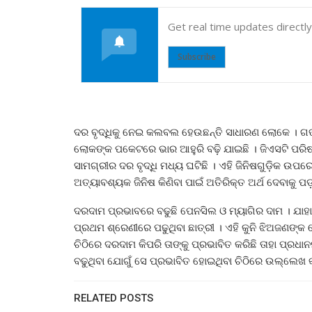
Get real time updates directl
Subscribe
ଦର ବୃଦ୍ଧିକୁ ନେଇ କଲବଲ ହେଉଛନ୍ତି ସାଧାରଣ ଲୋକେ । ଗତ
ଲୋକଙ୍କ ପକେଟରେ ଭାର ଆହୁରି ବଢ଼ି ଯାଇଛି । ଜିଏସଟି ପରି
ସାମଗ୍ରୀର ଦର ବୃଦ୍ଧି ମଧ୍ୟ ଘଟିଛି । ଏହି ଜିନିଷଗୁଡ଼ିକ ଉପ
ଅତ୍ୟାବଶ୍ୟକ ଜିନିଷ କିଣିବା ପାଇଁ ଅତିରିକ୍ତ ଅର୍ଥ ଦେବାକୁ ପଡ଼
ଦରଦାମ ପ୍ରଭାବରେ ବଢୁଛି ପେନସିଲ ଓ ମ୍ୟାଗିର ଦାମ । ଯାହାକ
ପ୍ରଥମ ଶ୍ରେଣୀରେ ପଢୁଥିବା ଛାତ୍ରୀ । ଏହି କୁନି ଝିଅଜଣଙ୍କ
ଚିଠିରେ ଦରଦାମ କିପରି ତାଙ୍କୁ ପ୍ରଭାବିତ କରିଛି ତାହା ପ୍ରଧ
ବଢୁଥିବା ଯୋଗୁଁ ସେ ପ୍ରଭାବିତ ହୋଇଥିବା ଚିଠିରେ ଉଲ୍ଲେଖ କ
RELATED POSTS