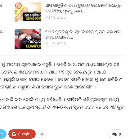
ୁଷ
ସାପ କାମୁଡ଼ିବା ପରେ ତୁରନ୍ତ ବ୍ୟବହାର କରନ୍ତୁ
ଏହି ଜିନିଷ, ମୂଳରୁ ଶେଷ…
Mar 9, 2023
୍କ
ମଝି ସମୁଦ୍ରରୁ ଉ-ଦ୍ଧାର ହେଲା ଗୁପ୍ତ-ଚର ଧଳା
ପାରା, ଡେଣାରେ…
Mar 9, 2023
େ। ମୁଁ ପ୍ରଥମ ଶ୍ରେଣୀରେ ପଢୁଛି । ମୋଦି ଜୀ ଆପଣ ଅନ୍ୟ ସାମଗ୍ରୀ ସହ
 ପେନସିଲ ଖଣ୍ଡେ ମାଗିଲେ ମାଆ ବିରକ୍ତ ହେଉଛନ୍ତି । ଅନ୍ୟ
ୋ ମ୍ୟାଗିର ଦାମ ବଢାଇ ଦେଲେ । ତେବେ ଏପରି ହେଲେ ମୁଁ କଣ କରିବି ?”
ାରେ ଲାଗିଛି । ଖୁସିର ବାପା ଭିସାଲ ଦୁବେ ଜଣେ ଆଇନଜୀବି ।
ର ମନ କି ବାତ ବୋଲି ମଧ୍ୟ କହିଛନ୍ତି । ସେହିପରି ଏହି ପ୍ରସଙ୍ଗ ମଧ୍ୟ
ପରି ଖବର ପାଇଥିବା ସ୍ଥାନୀୟ ଏସ-ଡି-ଏମ ସୂଚନା ଦେବା ସହ ସେ ଏହି କୁନି
er
Google+
0