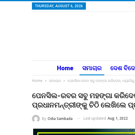
THURSDAY, AUGUST 6, 2026
Home
ସମାଚାର
ଦେଶ ବିଦ
Home
ସମାଚାର
ପେନସିଲ-ରବର ସବୁ ମହଙ୍ଗା କରିଦେଲ, ମ୍ୟାଗିକୁ ବ
ପେନସିଲ-ରବର ସବୁ ମହଙ୍ଗା କରିଦେଲ, ମ
ପ୍ରଧାନମନ୍ତ୍ରୀଙ୍କୁ ଚିଠି ଲେଖିଲେ 
Last updated
Aug 1, 2022
By
Odia Sambada