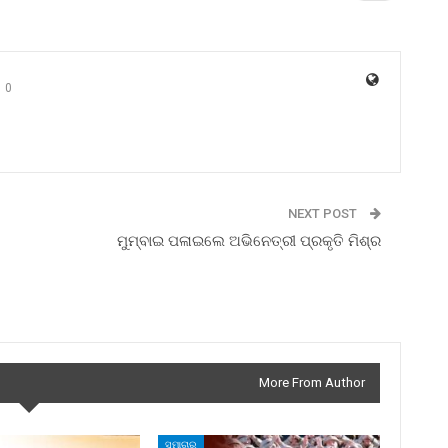
0
NEXT POST
ମୁମ୍ବାଇ ପଳାଇଲେ ଅଭିନେତ୍ରୀ ପ୍ରକୃତି ମିଶ୍ର
More From Author
ସମାଚାର