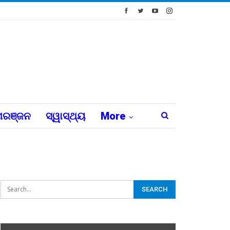
ରଞ୍ଜନ
ସ୍ୱାସ୍ଥ୍ୟ
More