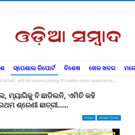
େଶ
ସ୍ପେଶାଲ ରିପୋର୍ଟ
ବିଶେଷ
ଖେଳ ଖବର
ମନୋ
ି ଛାଡିଲନି, ଏମିତି କହି ପ୍ରଧାନମନ୍ତ୍ରୀଙ୍କୁ ଚିଠି ଲେଖିଲେ ପ୍ରଥମ ଶ୍ରେଣୀ ଛାତ୍ରୀ……
୍ୟାଗିକୁ ବି ଛାଡିଲନି, ଏମିତି କହି
ପ୍ରଥମ ଶ୍ରେଣୀ ଛାତ୍ରୀ……
ସମାଚାର
ସ୍ପେଶାଲ ରିପୋର୍ଟ