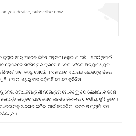
y on you device, subscribe now.
 ଜୁଲାଇ ୧୮ରୁ ଅନେକ ଜିନିଷ ମହଙ୍ଗା ହୋଇ ଯାଇଛି । ଯେଉଁଥିପାଇଁ
ଷଦ ବୈଠକରେ ସର୍ବସମ୍ମତି କ୍ରମେ ଅନେକ ଦୈନିକ ଅତ୍ୟାବଶ୍ୟକ
ରେ ଜିଏସଟି ହାର ବୃଦ୍ଧି ହୋଇଛି । ଏହାପରେ ସାଧାରଣ ଲୋକଙ୍କୁ ନିଜର
ୁଛି । ଆଉ ଏଥିରୁ ବାଦ୍ ପଡ଼ିନାହିଁ ଗୋଟେ କୁନିଝିଅ ।
ୁ ନେଇ ପ୍ରଧାନମନ୍ତ୍ରୀ ନରେନ୍ଦ୍ର ମୋଦିଙ୍କୁ ଚିଠି ଲେଖିଛନ୍ତି ଜଣେ
 ହେଉଛନ୍ତି ଉତ୍ତର ପ୍ରଦେଶର କନୌଜ ଜିଲ୍ଲାର 6 ବର୍ଷୀୟା ଖୁସି ଦୁବେ ।
ାନମନ୍ତ୍ରୀଙ୍କୁ ଅବଗତ କରିବା ପାଇଁ ପେନସିଲ, ରବର ଓ ମ୍ୟାଗି ଦମ
ରିଛନ୍ତି ।