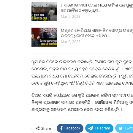
୮ ସନ୍ତାନର ମାଆ ହୋଇ ମଧ୍ୟ ରଖିଲା ପର ପୁର
ସହ ଅବୈଧ ସ-ମ୍ବନ୍ଧ,ତା…
Mar 9, 2023
ଉତ୍ତର କୋରିଆର ଶାସକ କିମ ଜୋଙ୍ଗ ଉନଙ
ଉତ୍ତରାଧିକାରୀ ହେବେ ଏହି ୧୦…
Mar 9, 2023
ଖୁସି ନିଜ ଚିଠିରେ ଉଲ୍ଲେଖ କରିଛନ୍ତି, ”ମୋର ନାମ କୃତି ଦୁବ
ପେନସିଲ, ରବର ଦାମ ମଧ୍ୟ ବହୁତ ବଢ଼େଇ ଦେଉଛନ୍ତି । ଏବେ
ପିଲାମାନେ ମଧ୍ୟ ମୋ ପେନସିଲ ଚୋରାଇ ନେଉଛନ୍ତି । ପୁଣି ମ
ତେବେ ଖୁସି ଲେଖିଥିବା ଏହି ହିନ୍ଦି ଚିଠିଟି ଏବେ ଭାଇରାଲ ହେବ
ଝିଅର ଏପରି କାର୍ଯ୍ୟରେ ସେ ଖୁସି ପ୍ରକାଶ କରିବା ସହ ଏହା ତା
ଜିଲ୍ଲା ପ୍ରଶାସନ ପାଖରେ ପହଞ୍ଚିଛି । ସୋସିଆଲ ମିଡିଆରୁ ଏ
ଛାତ୍ରୀଙ୍କୁ ସହଯୋଗ ଯୋଗାଇ ଦେବା ନେଇ କହିଛନ୍ତି ।
Share
Facebook
Telegram
Twitt