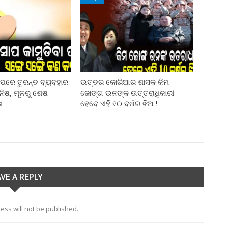
ା ପରେ ତୁରନ୍ତ ବ୍ୟବହାର
ଉତ୍ତର କୋରିଆର ଶାସକ କିମ
ିନିଷ, ମୂଳରୁ ଶେଷ
ଜୋଙ୍ଗ ଉନଙ୍କ ଉତ୍ତରାଧିକାରୀ
ଷ
ହେବେ ଏହି ୧୦ ବର୍ଷର ଝିଅ !
VE A REPLY
ess will not be published.