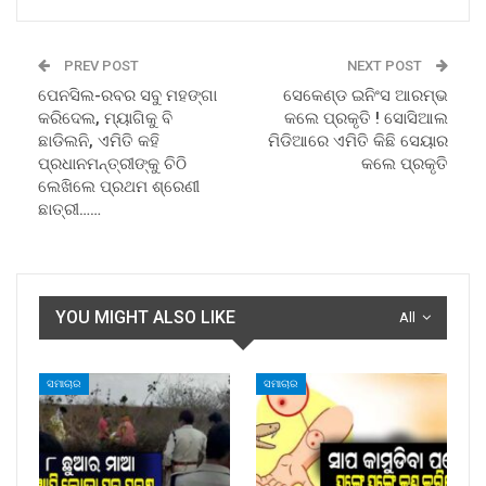
PREV POST
NEXT POST
ପେନସିଲ-ରବର ସବୁ ମହଙ୍ଗା
ସେକେଣ୍ଡ ଇନିଂସ ଆରମ୍ଭ
କରିଦେଲ, ମ୍ୟାଗିକୁ ବି
କଲେ ପ୍ରକୃତି ! ସୋସିଆଲ
ଛାଡିଲନି, ଏମିତି କହି
ମିଡିଆରେ ଏମିତି କିଛି ସେୟାର
ପ୍ରଧାନମନ୍ତ୍ରୀଙ୍କୁ ଚିଠି
କଲେ ପ୍ରକୃତି
ଲେଖିଲେ ପ୍ରଥମ ଶ୍ରେଣୀ
ଛାତ୍ରୀ……
YOU MIGHT ALSO LIKE
All
ସମାଚାର
ସମାଚାର