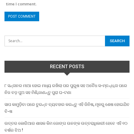
time I comment.
RECENT POSTS
୮ ସନ୍ତାନର ମାଆ ହୋଇ ମଧ୍ୟ ରଖିଲା ପର ପୁରୁଷ ସହ ଅବୈଧ ସ-ମ୍ବନ୍ଧ,ତା ପରେ
ନିଜ ବଡ଼ ପୁଅ ସହ ମିଶି,ଜାଣନ୍ତୁ ପୁରା ଘ-ଟଣା
ସାପ କାମୁଡ଼ିବା ପରେ ତୁରନ୍ତ ବ୍ୟବହାର କରନ୍ତୁ ଏହି ଜିନିଷ, ମୂଳରୁ ଶେଷ ହୋଇଯିବ
ବି-ଷ
ଉତ୍ତର କୋରିଆର ଶାସକ କିମ ଜୋଙ୍ଗ ଉନଙ୍କ ଉତ୍ତରାଧିକାରୀ ହେବେ ଏହି ୧୦
ବର୍ଷର ଝିଅ !