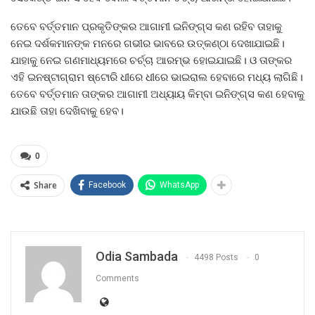
ତେବେ ବର୍ତ୍ତମାନ ପ୍ରକୃତିଙ୍କର ଆଗାମୀ ଇନିଙ୍ଗ୍ସ କଣ ରହିବ ତାହାକୁ
ନେଇ ଦର୍ଶକମାନଙ୍କ ମନରେ ଗଭୀର ଭାବରେ ଉତ୍କଣ୍ଠା ଦେଖାଯାଇଛି।
ଯାହାକୁ ନେଇ ଗଣମାଧ୍ୟମରେ ଚର୍ଚ୍ଚା ଆରମ୍ଭ ହୋଇଯାଇଛି। ଓ ତାଙ୍କର
ଏହି ଇନଷ୍ଟାଗ୍ରାମ ଷ୍ଟୋରି ଧୀରେ ଧୀରେ ଭାଇରାଲ ହେବାରେ ମଧ୍ୟ ଲାଗିଛି।
ତେବେ ବର୍ତ୍ତମାନ ତାଙ୍କର ଆଗାମୀ ଅଧ୍ୟାୟ କିମ୍ବା ଇନିଙ୍ଗ୍ସ କଣ ହେବାକୁ
ଯାଉଛି ତାହା ଦେଖିବାକୁ ହେବ।
0
Share
Facebook
WhatsApp
Odia Sambada
4498 Posts
0
Comments