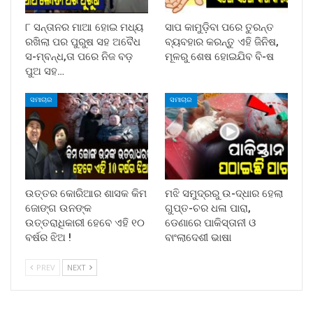
୮ ସନ୍ତାନର ମାଆ ହୋଇ ମଧ୍ୟ
ସାପ କାମୁଡ଼ିବା ପରେ ତୁରନ୍ତ
ରଖିଲା ପର ପୁରୁଷ ସହ ଅବୈଧ
ବ୍ୟବହାର କରନ୍ତୁ ଏହି ଜିନିଷ,
ସ-ମ୍ବନ୍ଧ,ତା ପରେ ନିଜ ବଡ଼
ମୂଳରୁ ଶେଷ ହୋଇଯିବ ବି-ଷ
ପୁଅ ସହ…
ସମାଚାର
ସମାଚାର
ଉତ୍ତର କୋରିଆର ଶାସକ କିମ
ମଝି ସମୁଦ୍ରରୁ ଉ-ଦ୍ଧାର ହେଲା
ଜୋଙ୍ଗ ଉନଙ୍କ
ଗୁପ୍ତ-ଚର ଧଳା ପାରା,
ଉତ୍ତରାଧିକାରୀ ହେବେ ଏହି ୧୦
ଡେଣାରେ ପାକିସ୍ତାନୀ ଓ
ବର୍ଷର ଝିଅ !
ବାଂଲାଦେଶୀ ଭାଷା
PREV
NEXT