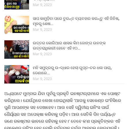
Mar 9, 2023
ସାପ କାମୁଡ଼ିବା ପରେ ତୁରନ୍ତ ବ୍ୟବହାର କରନ୍ତୁ ଏହି ଜିନିଷ,
ମୂଳରୁ ଶେଷ…
Mar 9, 2023
ଉତ୍ତର କୋରିଆର ଶାସକ କିମ ଜୋଙ୍ଗ ଉନଙ୍କ
ଉତ୍ତରାଧିକାରୀ ହେବେ ଏହି ୧୦…
Mar 9, 2023
ମଝି ସମୁଦ୍ରରୁ ଉ-ଦ୍ଧାର ହେଲା ଗୁପ୍ତ-ଚର ଧଳା ପାରା,
ଡେଣାରେ…
Mar 9, 2023
ଅନ୍ୟପଟେ ମୁମ୍ବାଇ ଯିବା ପୂର୍ବରୁ ପ୍ରକୃତି ଇନଷ୍ଟାଗ୍ରାମରେ ଏକ ପୋଷ୍ଟ
କରିଥିଲେ। ଯେଉଁଥିରେ ଲେଖା ହୋଇଥିଲାକି ‘ଆଗକୁ ସେକେଣ୍ଡ ଇଂନିସିରେ
ପୁଣି ଆପଣଙ୍କ ସହ ଦେଖାହେବ। ଆଉ ସେହି ଦ୍ୱିତୀୟ ଇନିଂସ ପାଇଁ
ଧୈର୍ୟ୍ୟର ସହ ଅପେକ୍ଷା କରିବାକୁ ପଡ଼ିବ। ଆଉ ସେତିକି ଦିନ ପର୍ଯ୍ୟନ୍ତ
ଜଣେ ରକଷ୍ଟାର ଭାବରେ ରହିବାକୁ ହେବ।’ ତେବେ କ’ଣ ପ୍ରକୃତିଙ୍କର ଏହି
ସେକେଣ୍ଡ ଇନିଂସ ହେବ ବୋଲି ବର୍ତ୍ତମାନ ଚର୍ଚ୍ଚା ଆରମ୍ଭ ହୋଇଯାଇଛି।