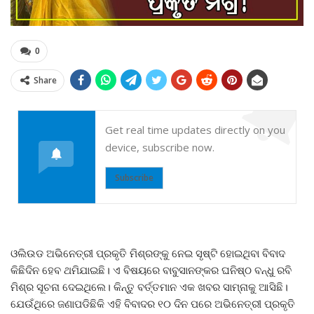
0
Share
Get real time updates directly on you
device, subscribe now.
Subscribe
ଓଲିଉଡ ଅଭିନେତ୍ରୀ ପ୍ରକୃତି ମିଶ୍ରଙ୍କୁ ନେଇ ସୃଷ୍ଟି ହୋଇଥିବା ବିବାଦ
କିଛିଦିନ ହେବ ଥମିଯାଇଛି। ଏ ବିଷୟରେ ବାବୁସାନଙ୍କର ଘନିଷ୍ଠ ବନ୍ଧୁ ରବି
ମିଶ୍ର ସୂଚନା ଦେଇଥିଲେ। କିନ୍ତୁ ବର୍ତ୍ତମାନ ଏକ ଖବର ସାମ୍ନାକୁ ଆସିଛି।
ଯେଉଁଥିରେ ଜଣାପଡିଛିକି ଏହି ବିବାଦର ୧୦ ଦିନ ପରେ ଅଭିନେତ୍ରୀ ପ୍ରକୃତି