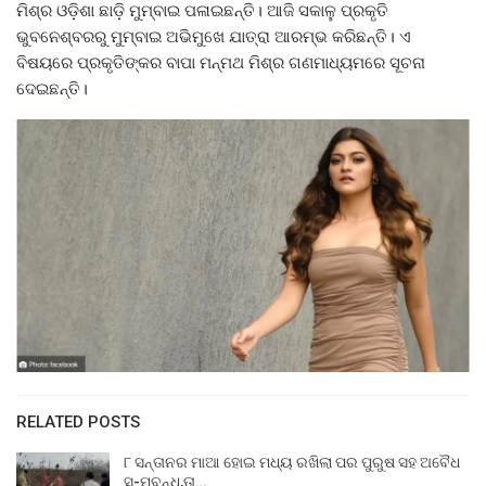
ମିଶ୍ର ଓଡ଼ିଶା ଛାଡ଼ି ମୁମ୍ବାଇ ପଳାଇଛନ୍ତି। ଆଜି ସକାଳୁ ପ୍ରକୃତି
ଭୁବନେଶ୍ବରରୁ ମୁମ୍ବାଇ ଅଭିମୁଖେ ଯାତ୍ରା ଆରମ୍ଭ କରିଛନ୍ତି। ଏ
ବିଷୟରେ ପ୍ରକୃତିଙ୍କର ବାପା ମନ୍ମଥ ମିଶ୍ର ଗଣମାଧ୍ୟମରେ ସୂଚନା
ଦେଇଛନ୍ତି।
RELATED POSTS
୮ ସନ୍ତାନର ମାଆ ହୋଇ ମଧ୍ୟ ରଖିଲା ପର ପୁରୁଷ ସହ ଅବୈଧ
ସ-ମ୍ବନ୍ଧ,ତା…