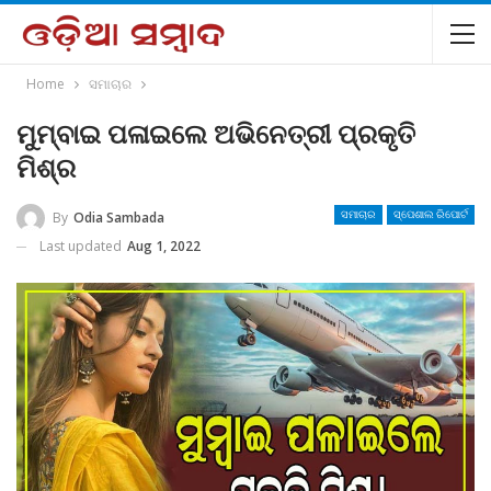
Home
ସମାଚାର
ମୁମ୍ବାଇ ପଳାଇଲେ ଅଭିନେତ୍ରୀ ପ୍ରକୃତି
ମିଶ୍ର
By
Odia Sambada
ସମାଚାର
ସ୍ପେଶାଲ ରିପୋର୍ଟ
Last updated
Aug 1, 2022