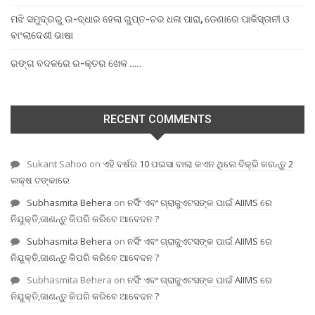
ମଝି ସମୁଦ୍ରରୁ ଉ-ଦ୍ଧାର ହେଲା ଗୁପ୍ତ-ଚର ଧଳା ପାରା, ଡେଣାରେ ପାକିସ୍ତାନୀ ଓ
ବାଂଲାଦେଶୀ ଭାଷା
ରଙ୍ଗ ବଦଳରେ ର-କ୍ତର ଖେଳ …..
RECENT COMMENTS
Sukant Sahoo
on
ଏହି ବର୍ଷର 10 ପଇସା ବାଲା କଏନ ଥିଲେ ବିକ୍ରି କରନ୍ତୁ 2
ଲକ୍ଷ ଟଙ୍କାରେ
Subhasmita Behera
on
ନର୍ସିଂ ଏବଂ ଗ୍ରାଜୁଏଟସଙ୍କ ପାଇଁ AIIMS ରେ
ନିଯୁକ୍ତି,ଜାଣନ୍ତୁ କିପରି କରିବେ ଆବେଦନ ?
Subhasmita Behera
on
ନର୍ସିଂ ଏବଂ ଗ୍ରାଜୁଏଟସଙ୍କ ପାଇଁ AIIMS ରେ
ନିଯୁକ୍ତି,ଜାଣନ୍ତୁ କିପରି କରିବେ ଆବେଦନ ?
Subhasmita Behera
on
ନର୍ସିଂ ଏବଂ ଗ୍ରାଜୁଏଟସଙ୍କ ପାଇଁ AIIMS ରେ
ନିଯୁକ୍ତି,ଜାଣନ୍ତୁ କିପରି କରିବେ ଆବେଦନ ?