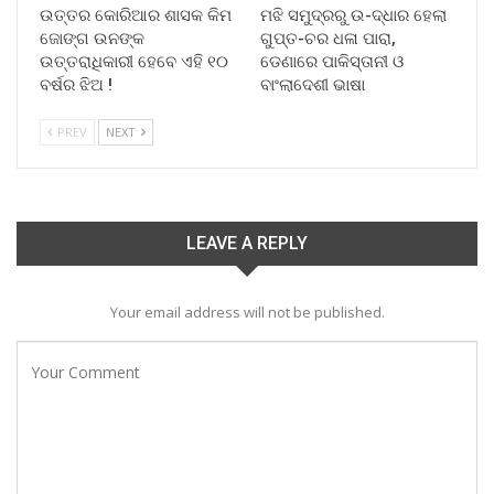
ଉତ୍ତର କୋରିଆର ଶାସକ କିମ
ମଝି ସମୁଦ୍ରରୁ ଉ-ଦ୍ଧାର ହେଲା
ଜୋଙ୍ଗ ଉନଙ୍କ
ଗୁପ୍ତ-ଚର ଧଳା ପାରା,
ଉତ୍ତରାଧିକାରୀ ହେବେ ଏହି ୧୦
ଡେଣାରେ ପାକିସ୍ତାନୀ ଓ
ବର୍ଷର ଝିଅ !
ବାଂଲାଦେଶୀ ଭାଷା
PREV
NEXT
LEAVE A REPLY
Your email address will not be published.