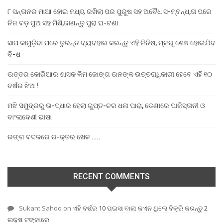
୮ ସନ୍ତାନର ମାଆ ହୋଇ ମଧ୍ୟ ରଖିଲା ପର ପୁରୁଷ ସହ ଅବୈଧ ସ-ମ୍ବନ୍ଧ,ତା ପରେ
ନିଜ ବଡ଼ ପୁଅ ସହ ମିଶି,ଜାଣନ୍ତୁ ପୁରା ଘ-ଟଣା
ସାପ କାମୁଡ଼ିବା ପରେ ତୁରନ୍ତ ବ୍ୟବହାର କରନ୍ତୁ ଏହି ଜିନିଷ, ମୂଳରୁ ଶେଷ ହୋଇଯିବ
ବି-ଷ
ଉତ୍ତର କୋରିଆର ଶାସକ କିମ ଜୋଙ୍ଗ ଉନଙ୍କ ଉତ୍ତରାଧିକାରୀ ହେବେ ଏହି ୧୦
ବର୍ଷର ଝିଅ !
ମଝି ସମୁଦ୍ରରୁ ଉ-ଦ୍ଧାର ହେଲା ଗୁପ୍ତ-ଚର ଧଳା ପାରା, ଡେଣାରେ ପାକିସ୍ତାନୀ ଓ
ବାଂଲାଦେଶୀ ଭାଷା
ରଙ୍ଗ ବଦଳରେ ର-କ୍ତର ଖେଳ …..
RECENT COMMENTS
Sukant Sahoo
on
ଏହି ବର୍ଷର 10 ପଇସା ବାଲା କଏନ ଥିଲେ ବିକ୍ରି କରନ୍ତୁ 2
ଲକ୍ଷ ଟଙ୍କାରେ