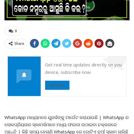
0
Share
Get real time updates directly on you
device, subscribe now.
Subscribe
WhatsApp ମାଧ୍ୟମରେ ୟୁଜର୍ସଙ୍କୁ ଟାର୍ଗେଟ କରାଯାଉଛି | WhatsApp ର
ଲୋକପ୍ରିୟତାର ସ୍କାମର୍ସମାନେ ମଧ୍ୟ ଫାଇଦା ଉଠାଇବା ଚକ୍କରରେ
ଅଛନ୍ତି | କିଛି ସମୟ ହେଲାଣି WhatsApp ରେ ଗୋଟିଏ ନୁଆଁ ସ୍କାମ ଚାଲିଛି