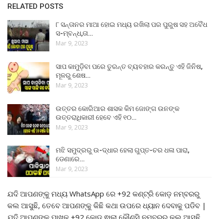
RELATED POSTS
୮ ସନ୍ତାନର ମାଆ ହୋଇ ମଧ୍ୟ ରଖିଲା ପର ପୁରୁଷ ସହ ଅବୈଧ
ସ-ମ୍ବନ୍ଧ,ତା…
Mar 9, 2023
ସାପ କାମୁଡ଼ିବା ପରେ ତୁରନ୍ତ ବ୍ୟବହାର କରନ୍ତୁ ଏହି ଜିନିଷ,
ମୂଳରୁ ଶେଷ…
Mar 9, 2023
ଉତ୍ତର କୋରିଆର ଶାସକ କିମ ଜୋଙ୍ଗ ଉନଙ୍କ
ଉତ୍ତରାଧିକାରୀ ହେବେ ଏହି ୧୦…
Mar 9, 2023
ମଝି ସମୁଦ୍ରରୁ ଉ-ଦ୍ଧାର ହେଲା ଗୁପ୍ତ-ଚର ଧଳା ପାରା,
ଡେଣାରେ…
Mar 9, 2023
ଯଦି ଆପଣଙ୍କୁ ମଧ୍ୟ WhatsApp ରେ +92 କଣ୍ଟ୍ରି କୋଡ଼ ନମ୍ବରରୁ
କଲ ଆସୁଛି, ତେବେ ଆପଣଙ୍କୁ କିଛି କଥା ଉପରେ ଧ୍ୟାନ ଦେବାକୁ ପଡିବ |
ଯଦି ଆପଣଙ୍କ ପାଖକୁ +92 କୋଡ଼ ଵାଲା କୌଣସି ନମ୍ବରରୁ କଲ ଆସୁଛି