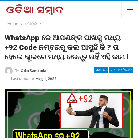
Home
ସମାଚାର
WhatsApp ରେ ଆପଣଙ୍କ ପାଖକୁ ମଧ୍ୟ
+92 Code ନମ୍ବରରୁ କଲ ଆସୁଛି କି ? ତା
ହେଲେ ଭୁଲରେ ମଧ୍ୟ କରନ୍ତୁ ନାହିଁ ଏହି କାମ !
By
Odia Sambada
ସମାଚାର
ସ୍ପେଶାଲ ରିପୋର୍ଟ
Last updated
Aug 1, 2022