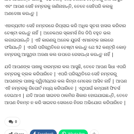
ଏବଂ ଆପଣ ସେହି ନମ୍ବରକୁ ଜାଣିନାହାନ୍ତି, ତେବେ ସେହିପରି କଲକୁ
ଅଣଦେଖା କରନ୍ତୁ |
ଏହାବ୍ୟତୀତ ସେହି ନମ୍ବରରେ ରିପ୍ଲାଇ କରି ଅଧିକ ସୂଚନା ହାସଲ କରିବାର
ଚେଷ୍ଟା କରନ୍ତୁ ନାହିଁ | ଅନେକଥର ସ୍କାମର୍ସ ନିଜ ଡିପି ବହୁତ ଭଲ
ଲଗାଇପାରନ୍ତି | ଏହି କାରଣରୁ ଅନେକ ୟୁଜର୍ସ ଏମାନଙ୍କ ଜାଲରେ
ଫସିଯାନ୍ତି | ଏପରି ପରିସ୍ଥିତିରେ ଚେଷ୍ଟା କରନ୍ତୁ ଯେ 92 କଣ୍ଟ୍ରି କୋଡ଼
ନମ୍ବରରୁ ଆସୁଥିବା ଅଜଣା କଲ ଉପରେ ରେସପନ୍ସ କରନ୍ତୁ ନାହିଁ |
ଯଦି ଆପଣଙ୍କ ପାଖକୁ ବାରମ୍ବାର କଲ ଆସୁଛି, ତେବେ ଆପଣ ସିଧା ଏପରି
ନମ୍ବରକୁ ବ୍ଲକ କରିପାରିବେ | ଏପରି ପରିସ୍ଥିତିରେ ସେହି ନମ୍ବରରୁ
ଆପଣଙ୍କ ପାଖକୁ ଦ୍ୱିତୀୟଥର କଲ କିମ୍ବା ମେସେଜ ଆସିବ ନାହିଁ | ଆପଣ
ଏହି ନମ୍ବରକୁ ରିପୋର୍ଟ ମଧ୍ୟ କରିପାରିବେ | ଏଥିପାଇଁ କମ୍ପାନୀ ଫିଚର୍ସ
ଦେଇଥାଏ | ଯଦି ଆପଣ ସାଇବର ଠାକମିର ଶିକାର ହୋଇଯାଇଛନ୍ତି, ତେବେ
ଆପଣ ବିଳମ୍ବ ନ କରି ସାଇବର ସେଲରେ ନିଜର ଅଭିଯୋଗ କରିପାରିବେ |
0
Facebook
WhatsApp