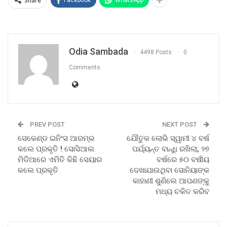
Share
Odia Sambada
4498 Posts
0
Comments
PREV POST
NEXT POST
ସେକେଣ୍ଡ ଇନିଂସ ଆରମ୍ଭ
ଯୌତୁକ ଲୋଭି ସ୍ୱାମୀ ୪ ବର୍ଷ
କଲେ ପ୍ରକୃତି ! ସୋସିଆଲ
ପର୍ଯ୍ୟନ୍ତ ବାନ୍ଧି ରଖିଲା, ୨୭
ମିଡିଆରେ ଏମିତି କିଛି ସେୟାର
ବର୍ଷରେ ୫୦ ବର୍ଷୀୟ
କଲେ ପ୍ରକୃତି
ଦେଖାଯାଉଥିବା ସୋନିୟାଙ୍କ
କାହାଣୀ ଶୁଣିଲେ ଆପଣଙ୍କୁ
ମଧ୍ୟ ଚକିତ କରିବ