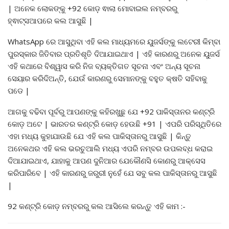
| ଅନେକ ଲୋକଙ୍କୁ +92 କୋଡ଼ ଵାଲା ମୋବାଇଲ ନମ୍ବରରୁ
ହ୍ଵାଟ୍ସଆପରେ କଲ ଆସୁଛି |
WhatsApp ରେ ଆସୁଥିବା ଏହି କଲ ମାଧ୍ୟମରେ ୟୁଜର୍ସଙ୍କୁ ଲଟେରୀ କିମ୍ବା
ପୁରସ୍କାର ଜିତିବାର ପ୍ରତିଶୃତି ଦିଆଯାଇଥାଏ | ଏହି କାରଣରୁ ଅନେକ ୟୁଜର୍ସ
ଏହି କଥାରେ ବିଶ୍ୱାସ କରି ନିଜ ବ୍ୟକ୍ତିଗତ ସୂଚନା ଏବଂ ଅନ୍ୟ ସୂଚନା
ସେୟାର କରିଦିଅନ୍ତି, ଯେଉଁ କାରଣରୁ ସେମାନଙ୍କୁ ବହୁତ କ୍ଷତି ସହିବାକୁ
ପଡେ |
ଆଗକୁ ବଢିବା ପୂର୍ବରୁ ଆପଣଙ୍କୁ କହିରଖୁଛୁ ଯେ +92 ପାକିସ୍ତାନର କଣ୍ଟ୍ରି
କୋଡ଼ ଅଟେ | ଭାରତର କଣ୍ଟ୍ରି କୋଡ଼ ହେଉଛି +91 | ଏପରି ପରିସ୍ଥିତିରେ
ଏହା ମଧ୍ୟ କୁହାଯାଉଛି ଯେ ଏହି କଲ ପାକିସ୍ତାନରୁ ଆସୁଛି | କିନ୍ତୁ
ଅନେକଥର ଏହି କଲ ଭରଚୁଆଲି ମଧ୍ୟ ଏପରି ନମ୍ବର ଉପଲବ୍ଧ କରାଇ
ଦିଆଯାଇଥାଏ, ଯାହାକୁ ଆପଣ ଦୁନିଆର ଯେକୌଣସି କୋଣରୁ ଆକ୍ସେସ
କରିପାରିବେ | ଏହି କାରଣରୁ ଜରୁରୀ ନୁହେଁ ଯେ ସବୁ କଲ ପାକିସ୍ତାନରୁ ଆସୁଛି
|
92 କଣ୍ଟ୍ରି କୋଡ଼ ନମ୍ବରରୁ କଲ ଆସିଲେ କରନ୍ତୁ ଏହି କାମ :-