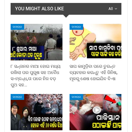
YOU MIGHT ALSO LIKE
All
ସମାଚାର
ସମାଚାର
୮ ସନ୍ତାନର ମାଆ ହୋଇ ମଧ୍ୟ
ସାପ କାମୁଡ଼ିବା ପରେ ତୁରନ୍ତ
ରଖିଲା ପର ପୁରୁଷ ସହ ଅବୈଧ
ବ୍ୟବହାର କରନ୍ତୁ ଏହି ଜିନିଷ,
ସ-ମ୍ବନ୍ଧ,ତା ପରେ ନିଜ ବଡ଼
ମୂଳରୁ ଶେଷ ହୋଇଯିବ ବି-ଷ
ପୁଅ ସହ…
ସମାଚାର
ସମାଚାର