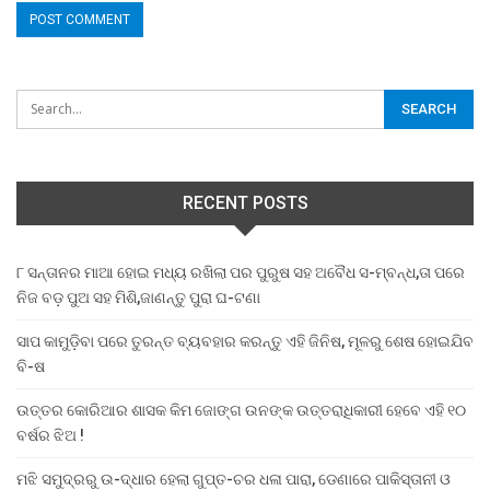
RECENT POSTS
୮ ସନ୍ତାନର ମାଆ ହୋଇ ମଧ୍ୟ ରଖିଲା ପର ପୁରୁଷ ସହ ଅବୈଧ ସ-ମ୍ବନ୍ଧ,ତା ପରେ
ନିଜ ବଡ଼ ପୁଅ ସହ ମିଶି,ଜାଣନ୍ତୁ ପୁରା ଘ-ଟଣା
ସାପ କାମୁଡ଼ିବା ପରେ ତୁରନ୍ତ ବ୍ୟବହାର କରନ୍ତୁ ଏହି ଜିନିଷ, ମୂଳରୁ ଶେଷ ହୋଇଯିବ
ବି-ଷ
ଉତ୍ତର କୋରିଆର ଶାସକ କିମ ଜୋଙ୍ଗ ଉନଙ୍କ ଉତ୍ତରାଧିକାରୀ ହେବେ ଏହି ୧୦
ବର୍ଷର ଝିଅ !
ମଝି ସମୁଦ୍ରରୁ ଉ-ଦ୍ଧାର ହେଲା ଗୁପ୍ତ-ଚର ଧଳା ପାରା, ଡେଣାରେ ପାକିସ୍ତାନୀ ଓ