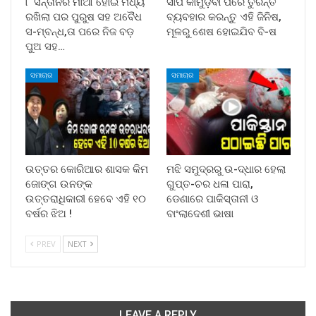
୮ ସନ୍ତାନର ମାଆ ହୋଇ ମଧ୍ୟ
ସାପ କାମୁଡ଼ିବା ପରେ ତୁରନ୍ତ
ରଖିଲା ପର ପୁରୁଷ ସହ ଅବୈଧ
ବ୍ୟବହାର କରନ୍ତୁ ଏହି ଜିନିଷ,
ସ-ମ୍ବନ୍ଧ,ତା ପରେ ନିଜ ବଡ଼
ମୂଳରୁ ଶେଷ ହୋଇଯିବ ବି-ଷ
ପୁଅ ସହ…
ସମାଚାର
ସମାଚାର
ଉତ୍ତର କୋରିଆର ଶାସକ କିମ
ମଝି ସମୁଦ୍ରରୁ ଉ-ଦ୍ଧାର ହେଲା
ଜୋଙ୍ଗ ଉନଙ୍କ
ଗୁପ୍ତ-ଚର ଧଳା ପାରା,
ଉତ୍ତରାଧିକାରୀ ହେବେ ଏହି ୧୦
ଡେଣାରେ ପାକିସ୍ତାନୀ ଓ
ବର୍ଷର ଝିଅ !
ବାଂଲାଦେଶୀ ଭାଷା
PREV
NEXT
LEAVE A REPLY