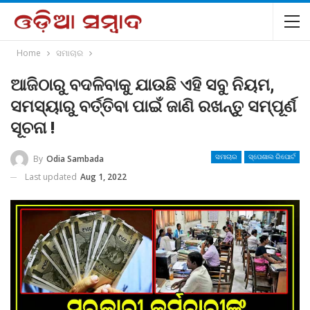
Home
ସମାଚାର
ଆଜିଠାରୁ ବଦଳିବାକୁ ଯାଉଛି ଏହି ସବୁ ନିୟମ,
ସମସ୍ୟାରୁ ବର୍ତ୍ତିବା ପାଇଁ ଜାଣି ରଖନ୍ତୁ ସମ୍ପୂର୍ଣ
ସୂଚନା !
By
Odia Sambada
ସମାଚାର
ସ୍ପେଶାଲ ରିପୋର୍ଟ
Last updated
Aug 1, 2022