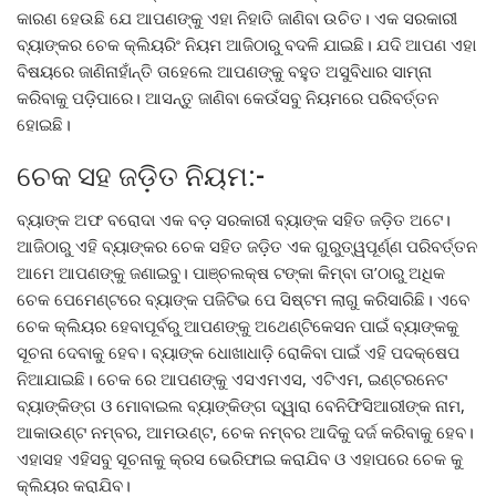
କାରଣ ହେଉଛି ଯେ ଆପଣଙ୍କୁ ଏହା ନିହାତି ଜାଣିବା ଉଚିତ। ଏକ ସରକାରୀ
ବ୍ୟାଙ୍କର ଚେକ କ୍ଲିୟରିଂ ନିୟମ ଆଜିଠାରୁ ବଦଳି ଯାଇଛି। ଯଦି ଆପଣ ଏହା
ବିଷୟରେ ଜାଣିନାହାଁନ୍ତି ତାହେଲେ ଆପଣଙ୍କୁ ବହୁତ ଅସୁବିଧାର ସାମ୍ନା
କରିବାକୁ ପଡ଼ିପାରେ। ଆସନ୍ତୁ ଜାଣିବା କେଉଁସବୁ ନିୟମରେ ପରିବର୍ତ୍ତନ
ହୋଇଛି।
ଚେକ ସହ ଜଡ଼ିତ ନିୟମ:-
ବ୍ୟାଙ୍କ ଅଫ ବରୋଦା ଏକ ବଡ଼ ସରକାରୀ ବ୍ୟାଙ୍କ ସହିତ ଜଡ଼ିତ ଅଟେ।
ଆଜିଠାରୁ ଏହି ବ୍ୟାଙ୍କର ଚେକ ସହିତ ଜଡ଼ିତ ଏକ ଗୁରୁତ୍ୱପୂର୍ଣ୍ଣ ପରିବର୍ତ୍ତନ
ଆମେ ଆପଣଙ୍କୁ ଜଣାଇବୁ। ପାଞ୍ଚଲକ୍ଷ ଟଙ୍କା କିମ୍ବା ତା’ଠାରୁ ଅଧିକ
ଚେକ ପେମେଣ୍ଟରେ ବ୍ୟାଙ୍କ ପଜିଟିଭ ପେ ସିଷ୍ଟମ ଲାଗୁ କରିସାରିଛି। ଏବେ
ଚେକ କ୍ଲିୟର ହେବାପୂର୍ବରୁ ଆପଣଙ୍କୁ ଅଥେଣ୍ଟିକେସନ ପାଇଁ ବ୍ୟାଙ୍କକୁ
ସୂଚନା ଦେବାକୁ ହେବ। ବ୍ୟାଙ୍କ ଧୋଖାଧାଡ଼ି ରୋକିବା ପାଇଁ ଏହି ପଦକ୍ଷେପ
ନିଆଯାଇଛି। ଚେକ ରେ ଆପଣଙ୍କୁ ଏସଏମଏସ, ଏଟିଏମ, ଇଣ୍ଟରନେଟ
ବ୍ୟାଙ୍କିଙ୍ଗ ଓ ମୋବାଇଲ ବ୍ୟାଙ୍କିଙ୍ଗ ଦ୍ୱାରା ବେନିଫିସିଆରୀଙ୍କ ନାମ,
ଆକାଉଣ୍ଟ ନମ୍ବର, ଆମଉଣ୍ଟ, ଚେକ ନମ୍ବର ଆଦିକୁ ଦର୍ଜ କରିବାକୁ ହେବ।
ଏହାସହ ଏହିସବୁ ସୂଚନାକୁ କ୍ରସ ଭେରିଫାଇ କରାଯିବ ଓ ଏହାପରେ ଚେକ କୁ
କ୍ଲିୟର କରାଯିବ।