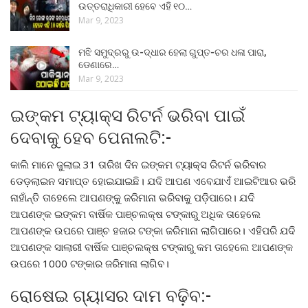
ଉତ୍ତରାଧିକାରୀ ହେବେ ଏହି ୧୦…
Mar 9, 2023
ମଝି ସମୁଦ୍ରରୁ ଉ-ଦ୍ଧାର ହେଲା ଗୁପ୍ତ-ଚର ଧଳା ପାରା,
ଡେଣାରେ…
Mar 9, 2023
ଇଙ୍କମ ଟ୍ୟାକ୍ସ ରିଟର୍ନ ଭରିବା ପାଇଁ
ଦେବାକୁ ହେବ ପେନାଲଟି:-
କାଲି ମାନେ ଜୁଲାଇ 31 ତାରିଖ ଦିନ ଇଙ୍କମ ଟ୍ୟାକ୍ସ ରିଟର୍ନ ଭରିବାର
ଡେଡ଼ଲାଇନ ସମାପ୍ତ ହୋଇଯାଇଛି। ଯଦି ଆପଣ ଏବେଯାଏଁ ଆଇଟିଆର ଭରି
ନାହାଁନ୍ତି ତାହେଲେ ଆପଣଙ୍କୁ ଜରିମାନା ଭରିବାକୁ ପଡ଼ିପାରେ। ଯଦି
ଆପଣଙ୍କ ଇଙ୍କମ ବାର୍ଷିକ ପାଞ୍ଚଲକ୍ଷ ଟଙ୍କାରୁ ଅଧିକ ତାହେଲେ
ଆପଣଙ୍କ ଉପରେ ପାଞ୍ଚ ହଜାର ଟଙ୍କା ଜରିମାନା ଲାଗିପାରେ। ଏହିପରି ଯଦି
ଆପଣଙ୍କ ସାଲାରୀ ବାର୍ଷିକ ପାଞ୍ଚଲକ୍ଷ ଟଙ୍କାରୁ କମ ତାହେଲେ ଆପଣଙ୍କ
ଉପରେ 1000 ଟଙ୍କାର ଜରିମାନା ଲାଗିବ।
ରୋଷେଇ ଗ୍ୟାସର ଦାମ ବଢ଼ିବ:-