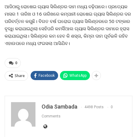
ଆଜିଠାରୁ ରୋଷେଇ ଗ୍ୟାସ ସିଲିଣ୍ଡର ଦାମ ମଧ୍ୟ ବଢ଼ିପାରେ। ପ୍ରତ୍ୟେକ
ମାସର 1 ତାରିଖ ଓ 16 ତାରିଖରେ କମ୍ପାନୀ ରୋଷେଇ ଗ୍ୟାସ ସିଲିଣ୍ଡର ଦର
ପରିବର୍ତ୍ତନ କରୁଛି। ବିଗତ ବର୍ଷ ଘରୋଇ ଗ୍ୟାସ ସିଲିଣ୍ଡରରେ 50 ଟଙ୍କାର
ବୃଦ୍ଧି କରାଯାଇଥିଲା ସେହିପରି କମର୍ସିଆଲ ଗ୍ୟାସ ସିଲିଣ୍ଡର ଦାମରେ ହ୍ରାସ
କରାଯାଇଥିଲା। ସିଲିଣ୍ଡର କମ ହେବ କି ଶସ୍ତା, କିମ୍ବା ଦାମ ପୂର୍ବଭଳି ରହିବ
ଏହାଉପରେ ମଧ୍ୟ ଫଇସଲା ଆସିଯିବ।
0
Share
Facebook
WhatsApp
Odia Sambada
4498 Posts
0
Comments