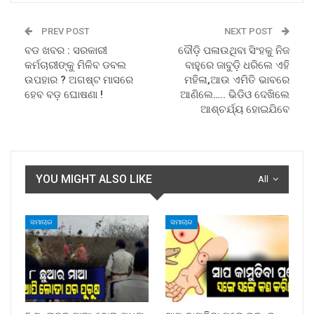
PREV POST
NEXT POST
ବଡ ଖବର : ସରକାରୀ
ଦୌଡ଼ି ପଳାଉଥିବା ସିଂହକୁ ନିଜ
କର୍ମଚାରୀଙ୍କୁ ମିଳିବ ଡବଲ
ବାହୁରେ ଜାବୁଡ଼ି ଧରିଲେ ଏହି
ଉପହାର ? ଅଗଷ୍ଟ ମାସରେ
ମହିଳା,ଆଉ ଏମିତି ଭାବରେ
ହେବ ବଡ଼ ଘୋଷଣା !
ଆଣିଲେ….. ଭିଡିଓ ଦେଖିଲେ
ଆଶ୍ଚର୍ଯ୍ୟ ହୋଇଯିବେ
YOU MIGHT ALSO LIKE
All
ସମାଚାର
ସମାଚାର