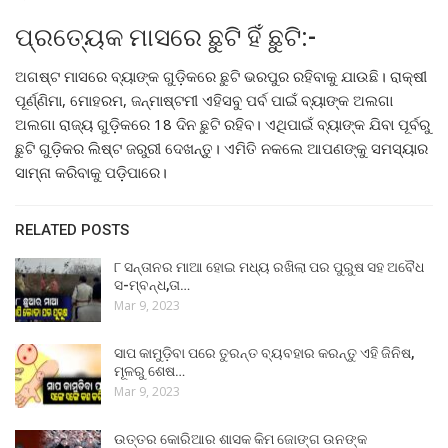
ପ୍ରତ୍ୟେକ ମାସରେ ଛୁଟି ହିଁ ଛୁଟି:-
ଅଗଷ୍ଟ ମାସରେ ବ୍ୟାଙ୍କ ଗୁଡ଼ିକରେ ଛୁଟି ଭରପୁର ରହିବାକୁ ଯାଉଛି। ରାକ୍ଷୀ
ପୂର୍ଣ୍ଣିମା, ମୋହରମ, ଜନ୍ମାଷ୍ଟମୀ ଏହିସବୁ ପର୍ବ ପାଇଁ ବ୍ୟାଙ୍କ ଅଲଗା
ଅଲଗା ରାଜ୍ୟ ଗୁଡ଼ିକରେ 18 ଦିନ ଛୁଟି ରହିବ। ଏଥିପାଇଁ ବ୍ୟାଙ୍କ ଯିବା ପୂର୍ବରୁ
ଛୁଟି ଗୁଡ଼ିକର ଲିଷ୍ଟ ଜରୁରୀ ଦେଖନ୍ତୁ। ଏମିତି ନକଲେ ଆପଣଙ୍କୁ ସମସ୍ୟାର
ସାମ୍ନା କରିବାକୁ ପଡ଼ିପାରେ।
RELATED POSTS
୮ ସନ୍ତାନର ମାଆ ହୋଇ ମଧ୍ୟ ରଖିଲା ପର ପୁରୁଷ ସହ ଅବୈଧ
ସ-ମ୍ବନ୍ଧ,ତା…
Mar 9, 2023
ସାପ କାମୁଡ଼ିବା ପରେ ତୁରନ୍ତ ବ୍ୟବହାର କରନ୍ତୁ ଏହି ଜିନିଷ,
ମୂଳରୁ ଶେଷ…
Mar 9, 2023
ଉତ୍ତର କୋରିଆର ଶାସକ କିମ ଜୋଙ୍ଗ ଉନଙ୍କ