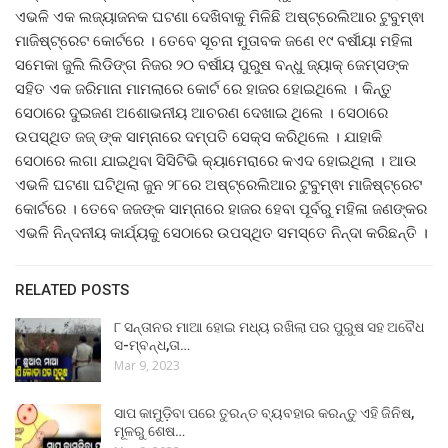
ଏଭଳି ଏକ ଲଜ୍ୟାଜନକ ଘଟଣା ଦେଖିବାକୁ ମିଳିଛି ଅଷ୍ଟ୍ରେଲିଆର ଟୁବୁମ୍ଵା
ମାଜିଷ୍ଟ୍ରେଟ କୋର୍ଟରେ । ତେବେ ସୂଚନା ମୁତାବକ ଜଣେ ୧୯ ବର୍ଷୀୟା ମହିଳା
ସମେକା ଜୁଲି ଲିଡିଙ୍ଗ ନିଜର ୨୦ ବର୍ଷୀୟ ପୁରୁଷ ବନ୍ଧୁ ଜ୍ୟାକ୍ ଜେମ୍ସଙ୍କ
ସହିତ ଏକ ଜରିମାନା ମାମଲାରେ କୋର୍ଟ ରେ ହାଜର ହୋଇଥିଲେ । କିନ୍ତୁ
ସେଠାରେ ଦୁଇଜଣ ଅଶୋଭନୀୟ ଆଚରଣ ଦେଖାଇ ଥିଲେ । ସେଠାରେ
ଉପସ୍ଥିତ ଜଜ୍ ଙ୍କ ସାମ୍ନାରେ ଦମ୍ପତି ସେକ୍ସ କରିଥିଲେ । ଯାହାକି
ସେଠାରେ ଲଗା ଯାଇଥିବା ସିସିଟିଭି କ୍ୟାମେରାରେ କଏଦ ହୋଇଥିଲା । ଆଉ
ଏଭଳି ଘଟଣା ଘଟିଥିଲା ଜୁନ ୨୮ରେ ଅଷ୍ଟ୍ରେଲିଆର ଟୁବୁମ୍ଵା ମାଜିଷ୍ଟ୍ରେଟ
କୋର୍ଟରେ । ତେବେ ଜଜଙ୍କ ସାମ୍ନାରେ ହାଜର ହେବା ପୂର୍ବରୁ ମହିଳା ଜଣଙ୍କର
ଏଭଳି ନିନ୍ଦନୀୟ କାର୍ଯ୍ୟକୁ ସେଠାରେ ଉପସ୍ଥିତ ସମସ୍ତେ ନିନ୍ଦା କରିଛନ୍ତି ।
RELATED POSTS
୮ ସନ୍ତାନର ମାଆ ହୋଇ ମଧ୍ୟ ରଖିଲା ପର ପୁରୁଷ ସହ ଅବୈଧ
ସ-ମ୍ବନ୍ଧ,ତା…
Mar 9, 2023
ସାପ କାମୁଡ଼ିବା ପରେ ତୁରନ୍ତ ବ୍ୟବହାର କରନ୍ତୁ ଏହି ଜିନିଷ,
ମୂଳରୁ ଶେଷ…