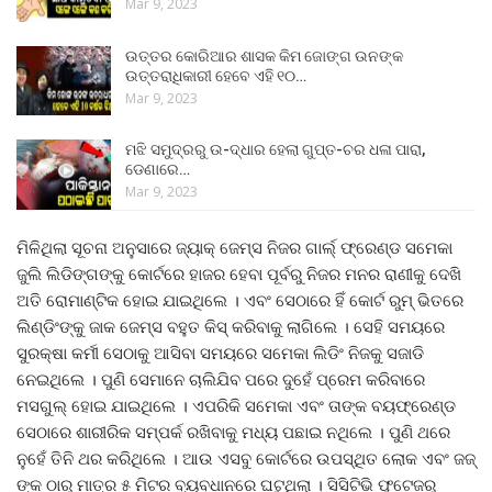
Mar 9, 2023
ଉତ୍ତର କୋରିଆର ଶାସକ କିମ ଜୋଙ୍ଗ ଉନଙ୍କ
ଉତ୍ତରାଧିକାରୀ ହେବେ ଏହି ୧୦…
Mar 9, 2023
ମଝି ସମୁଦ୍ରରୁ ଉ-ଦ୍ଧାର ହେଲା ଗୁପ୍ତ-ଚର ଧଳା ପାରା,
ଡେଣାରେ…
Mar 9, 2023
ମିଳିଥିଲା ସୂଚନା ଅନୁସାରେ ଜ୍ୟାକ୍ ଜେମ୍ସ ନିଜର ଗାର୍ଲ୍ ଫ୍ରେଣ୍ଡ ସମେକା
ଜୁଲି ଲିଡିଙ୍ଗଙ୍କୁ କୋର୍ଟରେ ହାଜର ହେବା ପୂର୍ବରୁ ନିଜର ମନର ରାଣୀକୁ ଦେଖି
ଅତି ରୋମାଣ୍ଟିକ ହୋଇ ଯାଇଥିଲେ । ଏବଂ ସେଠାରେ ହିଁ କୋର୍ଟ ରୁମ୍ ଭିତରେ
ଲିଣ୍ଡିଂଙ୍କୁ ଜାକ ଜେମ୍ସ ବହୁତ କିସ୍ କରିବାକୁ ଲାଗିଲେ । ସେହି ସମୟରେ
ସୁରକ୍ଷା କର୍ମୀ ସେଠାକୁ ଆସିବା ସମୟରେ ସମେକା ଲିଡିଂ ନିଜକୁ ସଜାଡି
ନେଇଥିଲେ । ପୁଣି ସେମାନେ ଚାଲିଯିବ ପରେ ଦୁହେଁ ପ୍ରେମ କରିବାରେ
ମସଗୁଲ୍ ହୋଇ ଯାଇଥିଲେ । ଏପରିକି ସମେକା ଏବଂ ତାଙ୍କ ବୟଫ୍ରେଣ୍ଡ
ସେଠାରେ ଶାରୀରିକ ସମ୍ପର୍କ ରଖିବାକୁ ମଧ୍ୟ ପଛାଇ ନଥିଲେ । ପୁଣି ଥରେ
ନୁହେଁ ତିନି ଥର କରିଥିଲେ । ଆଉ ଏସବୁ କୋର୍ଟରେ ଉପସ୍ଥିତ ଲୋକ ଏବଂ ଜଜ୍
ଙ୍କ ଠାରୁ ମାତ୍ର ୫ ମିଟର ବ୍ୟବଧାନରେ ଘଟୁଥିଲା । ସିସିଟିଭି ଫୁଟେଜରୁ