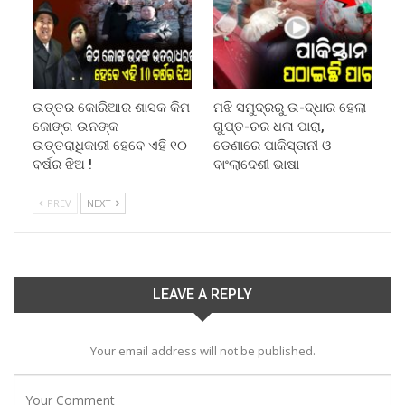
ଉତ୍ତର କୋରିଆର ଶାସକ କିମ
ମଝି ସମୁଦ୍ରରୁ ଉ-ଦ୍ଧାର ହେଲା
ଜୋଙ୍ଗ ଉନଙ୍କ
ଗୁପ୍ତ-ଚର ଧଳା ପାରା,
ଉତ୍ତରାଧିକାରୀ ହେବେ ଏହି ୧୦
ଡେଣାରେ ପାକିସ୍ତାନୀ ଓ
ବର୍ଷର ଝିଅ !
ବାଂଲାଦେଶୀ ଭାଷା
PREV
NEXT
LEAVE A REPLY
Your email address will not be published.