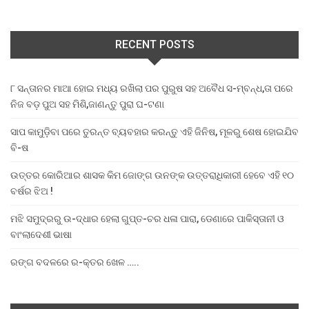
RECENT POSTS
୮ ସନ୍ତାନର ମାଆ ହୋଇ ମଧ୍ୟ ରଖିଲା ପର ପୁରୁଷ ସହ ଅବୈଧ ସ-ମ୍ବନ୍ଧ,ତା ପରେ
ନିଜ ବଡ଼ ପୁଅ ସହ ମିଶି,ଜାଣନ୍ତୁ ପୁରା ଘ-ଟଣା
ସାପ କାମୁଡ଼ିବା ପରେ ତୁରନ୍ତ ବ୍ୟବହାର କରନ୍ତୁ ଏହି ଜିନିଷ, ମୂଳରୁ ଶେଷ ହୋଇଯିବ
ବି-ଷ
ଉତ୍ତର କୋରିଆର ଶାସକ କିମ ଜୋଙ୍ଗ ଉନଙ୍କ ଉତ୍ତରାଧିକାରୀ ହେବେ ଏହି ୧୦
ବର୍ଷର ଝିଅ !
ମଝି ସମୁଦ୍ରରୁ ଉ-ଦ୍ଧାର ହେଲା ଗୁପ୍ତ-ଚର ଧଳା ପାରା, ଡେଣାରେ ପାକିସ୍ତାନୀ ଓ
ବାଂଲାଦେଶୀ ଭାଷା
ରଙ୍ଗ ବଦଳରେ ର-କ୍ତର ଖେଳ …..