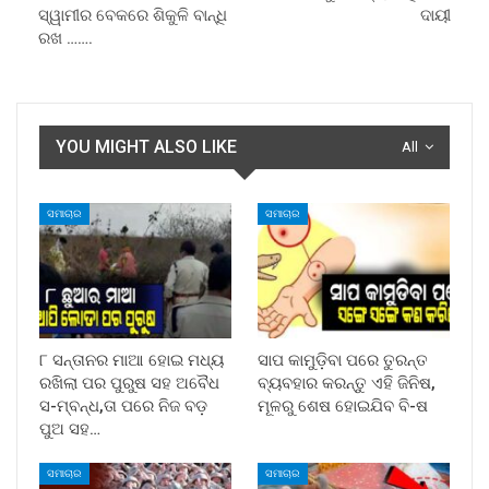
ସ୍ୱାମୀର ବେକରେ ଶିକୁଳି ବାନ୍ଧି
ଦାୟୀ
ରଖ …….
YOU MIGHT ALSO LIKE
All
ସମାଚାର
ସମାଚାର
୮ ସନ୍ତାନର ମାଆ ହୋଇ ମଧ୍ୟ
ସାପ କାମୁଡ଼ିବା ପରେ ତୁରନ୍ତ
ରଖିଲା ପର ପୁରୁଷ ସହ ଅବୈଧ
ବ୍ୟବହାର କରନ୍ତୁ ଏହି ଜିନିଷ,
ସ-ମ୍ବନ୍ଧ,ତା ପରେ ନିଜ ବଡ଼
ମୂଳରୁ ଶେଷ ହୋଇଯିବ ବି-ଷ
ପୁଅ ସହ…
ସମାଚାର
ସମାଚାର