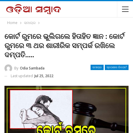
Home
ସମାଚାର
କୋର୍ଟ ରୁମରେ ଭୁଲିଗଲେ ହିତାହିତ ଜ୍ଞାନ : କୋର୍ଟ
ରୁମରେ ୩ ଥର ଶାରୀରିକ ସମ୍ପର୍କ ରଖିଲେ
ଦମ୍ପତି…..
By
Odia Sambada
ସମାଚାର
ସ୍ପେଶାଲ ରିପୋର୍ଟ
Last updated
Jul 25, 2022