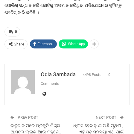
ପୋଲିସ୍ ସନ୍ଧାନ କରି କୋର୍ଟକୁ ଅପମାନ କରିଥିବା ଅଭିଯୋଗରେ ଦୁହିଁଙ୍କୁ
ନୋଟିସ୍ ଜାରି କରିଛି ।
0
Share
Facebook
WhatsApp
Odia Sambada
4498 Posts
0
Comments
PREV POST
NEXT POST
ବାବୁଶାନ ପରେ ପ୍ରକୃତି ମିଶ୍ର
ଧ୍ଵଂସ ହେବାକୁ ଯାଉଛି ପୃଥିବୀ ;
ଆସିଲେ ଲାଇଭ ଆଉ କହିଲେ,
ଏହି ସବୁ ସମସ୍ୟା ଏଥି ପାଇଁ