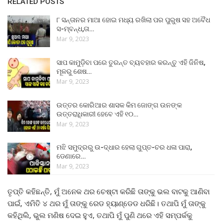
RELATED POSTS
୮ ସନ୍ତାନର ମାଆ ହୋଇ ମଧ୍ୟ ରଖିଲା ପର ପୁରୁଷ ସହ ଅବୈଧ
ସ-ମ୍ବନ୍ଧ,ତା…
Mar 9, 2023
ସାପ କାମୁଡ଼ିବା ପରେ ତୁରନ୍ତ ବ୍ୟବହାର କରନ୍ତୁ ଏହି ଜିନିଷ,
ମୂଳରୁ ଶେଷ…
Mar 9, 2023
ଉତ୍ତର କୋରିଆର ଶାସକ କିମ ଜୋଙ୍ଗ ଉନଙ୍କ
ଉତ୍ତରାଧିକାରୀ ହେବେ ଏହି ୧୦…
Mar 9, 2023
ମଝି ସମୁଦ୍ରରୁ ଉ-ଦ୍ଧାର ହେଲା ଗୁପ୍ତ-ଚର ଧଳା ପାରା,
ଡେଣାରେ…
Mar 9, 2023
ତୃପ୍ତି କହିଛନ୍ତି, ମୁଁ ଅନେକ ଥର ଚେଷ୍ଟା କରିଛି ତାଙ୍କୁ ଭଲ ବାଟକୁ ଆଣିବା
ପାଇଁ, ଏମିତି ୪ ଥର ମୁଁ ତାଙ୍କୁ ରେଡ ହ୍ୟାଣ୍ଡେଡ ଧରିଛି। ତଥାପି ମୁଁ ତାଙ୍କୁ
କହିଥିଲି, ଭୁଲ ମଣିଷ ଦେଇ ହୁଏ, ତଥାପି ମୁଁ ପୁଣି ଥରେ ଏହି ସମ୍ପର୍କକୁ