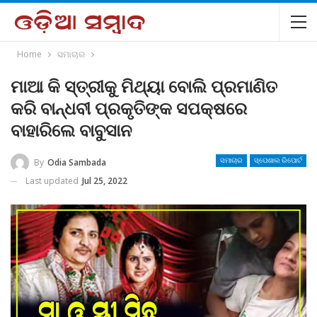
Home
ସମାଚାର
ମାଆ କି ସ୍ତ୍ରୀକୁ ମିଥ୍ୟା ବୋଲି ପ୍ରମାଣିତ
କରି ବାନ୍ଧବୀ ପ୍ରକୃତିଙ୍କ ସପକ୍ଷରେ
ବାହାରିଲେ ବାବୁସାନ
By
Odia Sambada
ସମାଚାର
ସ୍ପେଶାଲ ରିପୋର୍ଟ
Last updated
Jul 25, 2022