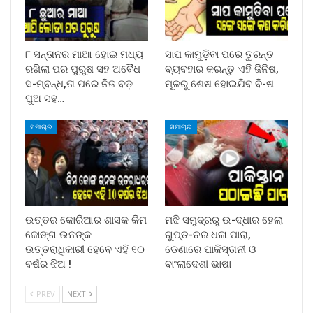
୮ ସନ୍ତାନର ମାଆ ହୋଇ ମଧ୍ୟ
ସାପ କାମୁଡ଼ିବା ପରେ ତୁରନ୍ତ
ରଖିଲା ପର ପୁରୁଷ ସହ ଅବୈଧ
ବ୍ୟବହାର କରନ୍ତୁ ଏହି ଜିନିଷ,
ସ-ମ୍ବନ୍ଧ,ତା ପରେ ନିଜ ବଡ଼
ମୂଳରୁ ଶେଷ ହୋଇଯିବ ବି-ଷ
ପୁଅ ସହ…
ସମାଚାର
ସମାଚାର
ଉତ୍ତର କୋରିଆର ଶାସକ କିମ
ମଝି ସମୁଦ୍ରରୁ ଉ-ଦ୍ଧାର ହେଲା
ଜୋଙ୍ଗ ଉନଙ୍କ
ଗୁପ୍ତ-ଚର ଧଳା ପାରା,
ଉତ୍ତରାଧିକାରୀ ହେବେ ଏହି ୧୦
ଡେଣାରେ ପାକିସ୍ତାନୀ ଓ
ବର୍ଷର ଝିଅ !
ବାଂଲାଦେଶୀ ଭାଷା
PREV
NEXT