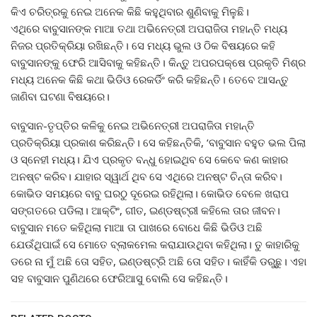
କିଏ ଚରିତ୍ରକୁ ନେଇ ଅନେକ କିଛି କହୁଥିବାର ଶୁଣିବାକୁ ମିଳୁଛି।
ଏଥିରେ ବାବୁସାନଙ୍କ ମାଆ ତଥା ଅଭିନେତ୍ରୀ ଅପରାଜିତା ମହାନ୍ତି ମଧ୍ୟ
ନିଜର ପ୍ରତିକ୍ରିୟା ରଖିଛନ୍ତି। ସେ ମଧ୍ୟ ଭୁଲ ଓ ଠିକ ବିଷୟରେ କହି
ବାବୁସାନଙ୍କୁ ଫେରି ଆସିବାକୁ କହିଛନ୍ତି। କିନ୍ତୁ ଅପରପକ୍ଷେ ପ୍ରକୃତି ମିଶ୍ର
ମଧ୍ୟ ଅନେକ କିଛି କଥା ଭିଡିଓ ରେକର୍ଡିଂ କରି କହିଛନ୍ତି। ତେବେ ଆସନ୍ତୁ
ଜାଣିବା ଘଟଣା ବିଷୟରେ।
ବାବୁସାନ-ତୃପ୍ତିର କଳିକୁ ନେଇ ଅଭିନେତ୍ରୀ ଅପରାଜିତା ମହାନ୍ତି
ପ୍ରତିକ୍ରିୟା ପ୍ରକାଶ କରିଛନ୍ତି। ସେ କହିଛନ୍ତିକି, ‘ବାବୁସାନ ବହୁତ ଭଲ ପିଲା
ଓ ସ୍ନେହୀ ମଧ୍ୟ। ଯିଏ ପ୍ରକୃତ ବନ୍ଧୁ ହୋଇଥିବ ସେ କେବେ କଣ କାହାର
ଅନଷ୍ଟ କରିବ। ଯାହାର ସ୍ୱାର୍ଥ ଥିବ ସେ ଏଥିରେ ଅନଷ୍ଟ ଚିନ୍ତା କରିବ।
କୋଭିଡ ସମୟରେ ବାବୁ ଘରଠୁ ଦୂରେଇ ରହିଥିଲା। କୋଭିଡ ବେଳେ ଖରାପ
ସଙ୍ଗତରେ ପଡିଲା। ଆକ୍ଟିଂ, ଗୀତ, ଇଣ୍ଡଷ୍ଟ୍ରୀ କହିଲେ ତାର ଜୀବନ।
ବାବୁସାନ ମତେ କହିଥିଲା ମାଆ ତା ପାଖରେ ବୋଧେ କିଛି ଭିଡିଓ ଅଛି
ଯେଉଁଥିପାଇଁ ସେ ମୋତେ ବ୍ଲାକମେଲ କରାଯାଉଥିବା କହିଥିଲା। ତୁ କାହାରିକୁ
ଡରେ ନା ମୁଁ ଅଛି ତୋ ସହିତ, ଇଣ୍ଡଷ୍ଟ୍ରି ଅଛି ତୋ ସହିତ। କାହିଁକି ଡରୁଛୁ। ଏହା
ସହ ବାବୁସାନ ପୁଣିଥରେ ଫେରିଆସୁ ବୋଲି ସେ କହିଛନ୍ତି।