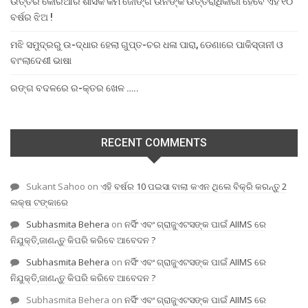
ଉତ୍ତର କୋରିଆର ଶାସକ କିମ ଜୋଙ୍ଗ ଉନଙ୍କ ଉତ୍ତରାଧିକାରୀ ହେବେ ଏହି ୧୦
ବର୍ଷର ଝିଅ !
ମଝି ସମୁଦ୍ରରୁ ଉ-ଦ୍ଧାର ହେଲା ଗୁପ୍ତ-ଚର ଧଳା ପାରା, ଡେଣାରେ ପାକିସ୍ତାନୀ ଓ
ବାଂଲାଦେଶୀ ଭାଷା
ରଙ୍ଗ ବଦଳରେ ର-କ୍ତର ଖେଳ …..
RECENT COMMENTS
Sukant Sahoo
on
ଏହି ବର୍ଷର 10 ପଇସା ବାଲା କଏନ ଥିଲେ ବିକ୍ରି କରନ୍ତୁ 2
ଲକ୍ଷ ଟଙ୍କାରେ
Subhasmita Behera
on
ନର୍ସିଂ ଏବଂ ଗ୍ରାଜୁଏଟସଙ୍କ ପାଇଁ AIIMS ରେ
ନିଯୁକ୍ତି,ଜାଣନ୍ତୁ କିପରି କରିବେ ଆବେଦନ ?
Subhasmita Behera
on
ନର୍ସିଂ ଏବଂ ଗ୍ରାଜୁଏଟସଙ୍କ ପାଇଁ AIIMS ରେ
ନିଯୁକ୍ତି,ଜାଣନ୍ତୁ କିପରି କରିବେ ଆବେଦନ ?
Subhasmita Behera
on
ନର୍ସିଂ ଏବଂ ଗ୍ରାଜୁଏଟସଙ୍କ ପାଇଁ AIIMS ରେ