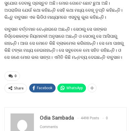
ସୁଯୋଗ ଦେବାକୁ ପ୍ରସ୍ତୁତ ଅଛି। ମୋର ଗୋଟେ ଛୋଟ ଛୁଆ ଅଛି।
ଅପରାଜିତା ଯେଉଁ କଥା କହିଛନ୍ତି ସେହି କଥା ମଧ୍ୟ ବୋହୂ ତୃପ୍ତି କହିଛନ୍ତି।
କିନ୍ତୁ ବାବୁସାନ ଏକ ଭିଡିଓ ମାଧ୍ୟମରେ ଏସବୁକୁ ଭୁଲ କହିଛନ୍ତି।
ବାବୁସାନ ବର୍ତ୍ତମାନ ଚେନ୍ନାଇରେ ଅଛନ୍ତି। ସେଠାରୁ ସେ ତାଙ୍କର
ନିର୍ଦ୍ଦେଶକଙ୍କ ନିୟମାବଳୀ ଅନୁସାରେ ଅଛନ୍ତି ଓ ସେଠାରୁ ସେ ଆସିପାରୁ
ନାହାନ୍ତି। ଆଉ ସେ ମୋତେ କିଛି ବ୍ଲାକମେଲ କରିନାହାନ୍ତି। ସେ ମୋ ପାଖରୁ
କିଛି ଟଙ୍କା ମଧ୍ୟ ନେଇନାହାନ୍ତି। ସେ ସବୁବେଳେ ମୋ ସହିତ ରହିଛନ୍ତି। ଓ
ସେ ଜଣେ ମୋର ଭଲ ସାଙ୍ଗ। ଏମିତି କିଛି ମନ୍ତବ୍ୟ ଦେଇଛନ୍ତି ବାବୁସାନ।
0
Share
Facebook
WhatsApp
Odia Sambada
4498 Posts
0
Comments