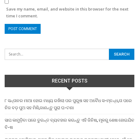
Save my name, email, and website in this browser for the next
time I comment.
RECENT POSTS
୮ ସନ୍ତାନର ମାଆ ହୋଇ ମଧ୍ୟ ରଖିଲା ପର ପୁରୁଷ ସହ ଅବୈଧ ସ-ମ୍ବନ୍ଧ,ତା ପରେ
ନିଜ ବଡ଼ ପୁଅ ସହ ମିଶି,ଜାଣନ୍ତୁ ପୁରା ଘ-ଟଣା
ସାପ କାମୁଡ଼ିବା ପରେ ତୁରନ୍ତ ବ୍ୟବହାର କରନ୍ତୁ ଏହି ଜିନିଷ, ମୂଳରୁ ଶେଷ ହୋଇଯିବ
ବି-ଷ