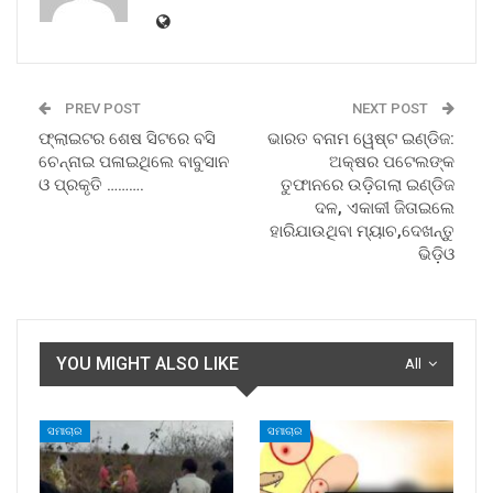
PREV POST
NEXT POST
ଫ୍ଲାଇଟର ଶେଷ ସିଟରେ ବସି
ଭାରତ ବନାମ ୱେଷ୍ଟ ଇଣ୍ଡିଜ:
ଚେନ୍ନାଇ ପଳାଇଥିଲେ ବାବୁସାନ
ଅକ୍ଷର ପଟେଲଙ୍କ
ଓ ପ୍ରକୃତି ……….
ତୁଫାନରେ ଉଡ଼ିଗଲା ଇଣ୍ଡିଜ
ଦଳ, ଏକାକୀ ଜିତାଇଲେ
ହାରିଯାଉଥିବା ମ୍ୟାଚ,ଦେଖନ୍ତୁ
ଭିଡ଼ିଓ
YOU MIGHT ALSO LIKE
All
ସମାଚାର
ସମାଚାର