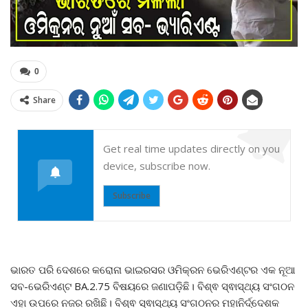
0
Share
Get real time updates directly on you
device, subscribe now.
Subscribe
ଭାରତ ପରି ଦେଶରେ କରୋନା ଭାଇରସର ଓମିକ୍ରନ ଭେରିଏଣ୍ଟର ଏକ ନୂଆ
ସବ-ଭେରିଏଣ୍ଟ BA.2.75 ବିଷୟରେ ଜଣାପଡ଼ିଛି। ବିଶ୍ଵ ସ୍ଵାସ୍ଥ୍ୟ ସଂଗଠନ
ଏହା ଉପରେ ନଜର ରଖିଛି। ବିଶ୍ଵ ସ୍ଵାସ୍ଥ୍ୟ ସଂଗଠନର ମହାନିର୍ଦ୍ଦେଶକ