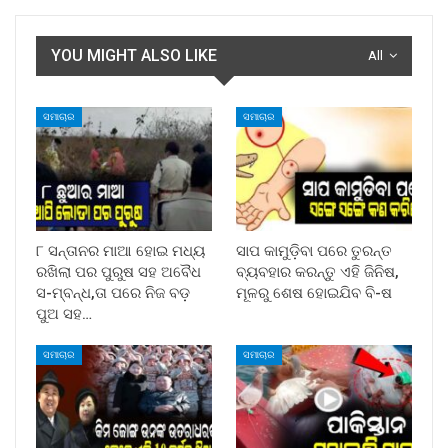
YOU MIGHT ALSO LIKE
All
ସମାଚାର
ସମାଚାର
୮ ସନ୍ତାନର ମାଆ ହୋଇ ମଧ୍ୟ
ସାପ କାମୁଡ଼ିବା ପରେ ତୁରନ୍ତ
ରଖିଲା ପର ପୁରୁଷ ସହ ଅବୈଧ
ବ୍ୟବହାର କରନ୍ତୁ ଏହି ଜିନିଷ,
ସ-ମ୍ବନ୍ଧ,ତା ପରେ ନିଜ ବଡ଼
ମୂଳରୁ ଶେଷ ହୋଇଯିବ ବି-ଷ
ପୁଅ ସହ…
ସମାଚାର
ସମାଚାର