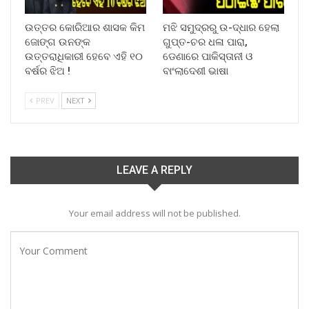
ଉତ୍ତର କୋରିଆର ଶାସକ କିମ
ମଝି ସମୁଦ୍ରରୁ ଉ-ଦ୍ଧାର ହେଲା
ଜୋଙ୍ଗ ଉନଙ୍କ
ଗୁପ୍ତ-ଚର ଧଳା ପାରା,
ଉତ୍ତରାଧିକାରୀ ହେବେ ଏହି ୧୦
ଡେଣାରେ ପାକିସ୍ତାନୀ ଓ
ବର୍ଷର ଝିଅ !
ବାଂଲାଦେଶୀ ଭାଷା
PREV
NEXT
LEAVE A REPLY
Your email address will not be published.