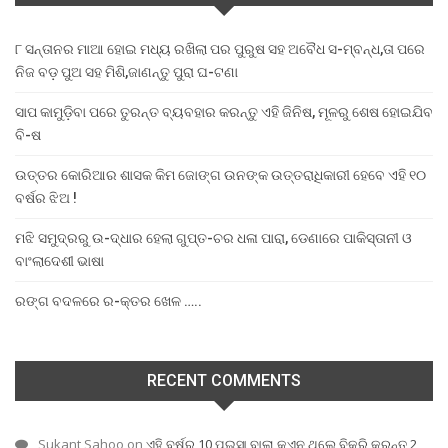
୮ ସନ୍ତାନର ମାଆ ହୋଇ ମଧ୍ୟ ରଖିଲା ପର ପୁରୁଷ ସହ ଅବୈଧ ସ-ମ୍ବନ୍ଧ,ତା ପରେ
ନିଜ ବଡ଼ ପୁଅ ସହ ମିଶି,ଜାଣନ୍ତୁ ପୁରା ଘ-ଟଣା
ସାପ କାମୁଡ଼ିବା ପରେ ତୁରନ୍ତ ବ୍ୟବହାର କରନ୍ତୁ ଏହି ଜିନିଷ, ମୂଳରୁ ଶେଷ ହୋଇଯିବ
ବି-ଷ
ଉତ୍ତର କୋରିଆର ଶାସକ କିମ ଜୋଙ୍ଗ ଉନଙ୍କ ଉତ୍ତରାଧିକାରୀ ହେବେ ଏହି ୧୦
ବର୍ଷର ଝିଅ !
ମଝି ସମୁଦ୍ରରୁ ଉ-ଦ୍ଧାର ହେଲା ଗୁପ୍ତ-ଚର ଧଳା ପାରା, ଡେଣାରେ ପାକିସ୍ତାନୀ ଓ
ବାଂଲାଦେଶୀ ଭାଷା
ରଙ୍ଗ ବଦଳରେ ର-କ୍ତର ଖେଳ …..
RECENT COMMENTS
Sukant Sahoo
on
ଏହି ବର୍ଷର 10 ପଇସା ବାଲା କଏନ ଥିଲେ ବିକ୍ରି କରନ୍ତୁ 2