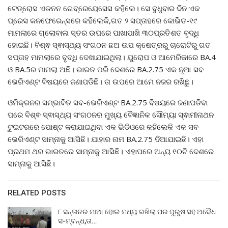
ଟେଡ୍ରୋସ ଏଡନନ ଗେବ୍ରେୟେସେସ କହିଲେ। ସେ ବୁଧୁବାର ଦିନ ଏକ
ପ୍ରେସ କନଫେରେନ୍ସରେ କହିଲେକି,ଗତ ୨ ସପ୍ତାହରେ କୋଭିଡ-୧୯
ମାମଲାରେ ଗ୍ଲୋବାଲ ସ୍ତର ଉପରେ ପାଖାପାଖି ୩୦ପ୍ରତିଶତ ବୃଦ୍ଧି
ହୋଇଛି। ବିଶ୍ଵ ସ୍ଵାସ୍ଥ୍ୟ ସଂଗଠନ ଛଅ ଉପ କ୍ଷେତ୍ରରୁ ଚାରୋଟିରୁ ଗତ
ସପ୍ତାହ ମାମଲାରେ ବୃଦ୍ଧି ଦେଖାଯାଇଥିଲା। ୟୁରୋପ ଓ ଆମେରିକାରେ BA.4
ଓ BA.5ର ମାମଲା ଅଛି। ଭାରତ ପରି ଦେଶରେ BA.2.75 ଏକ ନୂଆ ସବ
ଭେରିଏଣ୍ଟ ବିଷୟରେ ଜଣାପଡିଛି। ତା ଉପରେ ଆମେ ନଜର ରଖିଛୁ।
ଓମିକ୍ରନର ସମ୍ଭାବିତ ସବ-ଭେରିଏଣ୍ଟ BA.2.75 ବିଷୟରେ ଜଣାପଡିବା
ପରେ ବିଶ୍ଵ ସ୍ଵାସ୍ଥ୍ୟ ସଂଗଠନର ମୁଖ୍ୟ ବୈଜ୍ଞାନିକ ସୌମ୍ୟା ସ୍ଵାମୀନାଥନ
ଟୁଇଟରରେ ପୋଷ୍ଟ କରାଯାଇଥିବା ଏକ ଭିଡିଓରେ କହିଲେକି ଏକ ସବ-
ଭେରିଏଣ୍ଟ ସାମ୍ନାକୁ ଆସିଛି। ଯାହାର ନାମ BA.2.75 ଦିଆଯାଇଛି। ଏହା
ପ୍ରଥମ ଥର ଭାରତରେ ସାମ୍ନାକୁ ଆସିଛି। ଏହାପରେ ଅନ୍ୟ ୧୦ଟି ଦେଶରେ
ସାମ୍ନାକୁ ଆସିଛି।
RELATED POSTS
୮ ସନ୍ତାନର ମାଆ ହୋଇ ମଧ୍ୟ ରଖିଲା ପର ପୁରୁଷ ସହ ଅବୈଧ
ସ-ମ୍ବନ୍ଧ,ତା…