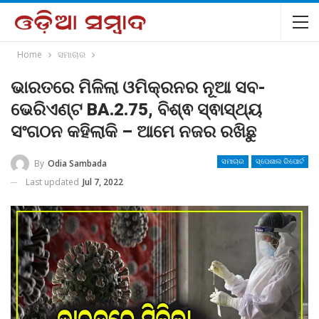
Home
ସମାଚାର
ଭାରତରେ ମିଳିଲା ଓମିକ୍ରନର ନୂଆ ସବ-
ଭେରିଏଣ୍ଟ BA.2.75, ବିଶ୍ଵ ସ୍ଵାସ୍ଥ୍ୟ
ସଂଗଠନ କହିଲାକି – ଆମେ ନଜର ରଖିଛୁ
By
Odia Sambada
ସମାଚାର
ସ୍ପେଶାଲ ରିପୋର୍ଟ
Last updated
Jul 7, 2022