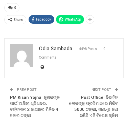
0
Share
Facebook
WhatsApp
Odia Sambada
4498 Posts
0
Comments
PREV POST
NEXT POST
PM Kisan Yojna: କୃଷକଙ୍କ
Post Office: ବିବାହିତ
ପାଇଁ ଆସିଲା ଖୁସିଖବର,
ଲୋକଙ୍କୁ ପ୍ରତିମାସରେ ମିଳିବ
ବର୍ତ୍ତମାନ 2 ଜାଗାରେ ମିଳିବ 4
5000 ଟଙ୍କା, ଜାଣନ୍ତୁ କଣ
ହଜାର ଟଙ୍କା
ରହିଛି ଏହି ବିଶେଷ ସ୍କିମ