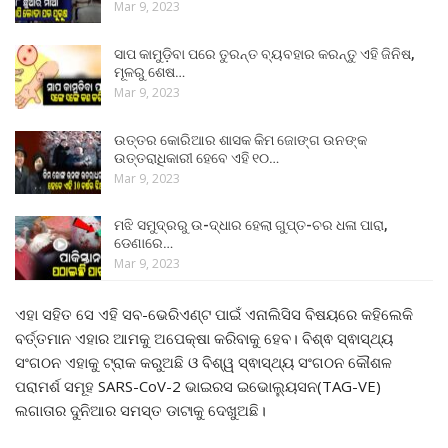
Mar 9, 2023
ସାପ କାମୁଡ଼ିବା ପରେ ତୁରନ୍ତ ବ୍ୟବହାର କରନ୍ତୁ ଏହି ଜିନିଷ,
ମୂଳରୁ ଶେଷ…
Mar 9, 2023
ଉତ୍ତର କୋରିଆର ଶାସକ କିମ ଜୋଙ୍ଗ ଉନଙ୍କ
ଉତ୍ତରାଧିକାରୀ ହେବେ ଏହି ୧୦…
Mar 9, 2023
ମଝି ସମୁଦ୍ରରୁ ଉ-ଦ୍ଧାର ହେଲା ଗୁପ୍ତ-ଚର ଧଳା ପାରା,
ଡେଣାରେ…
Mar 9, 2023
ଏହା ସହିତ ସେ ଏହି ସବ-ଭେରିଏଣ୍ଟ ପାଇଁ ଏନାଲିସିସ ବିଷୟରେ କହିଲେକି
ବର୍ତ୍ତମାନ ଏହାର ଆମକୁ ଅପେକ୍ଷା କରିବାକୁ ହେବ। ବିଶ୍ଵ ସ୍ଵାସ୍ଥ୍ୟ
ସଂଗଠନ ଏହାକୁ ଟ୍ରାକ କରୁଅଛି ଓ ବିଶ୍ୱ ସ୍ଵାସ୍ଥ୍ୟ ସଂଗଠନ କୌଶଳ
ପରାମର୍ଶ ସମୂହ SARS-CoV-2 ଭାଇରସ ଇଭୋଲ୍ୟୁସନ(TAG-VE)
ଲଗାତାର ଦୁନିଆର ସମସ୍ତ ଡାଟାକୁ ଦେଖୁଅଛି।