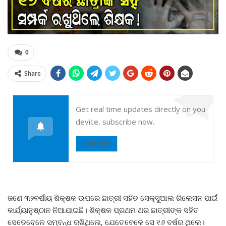
0
Share
Get real time updates directly on you
device, subscribe now.
Subscribe
ଜଣେ ୩୨ବର୍ଷୀୟ ଶିକ୍ଷକ ଉପରେ ଛାତ୍ରୀ ସହିତ ସେକ୍ସୁଆଲ ରିଲେସନ ପାଇଁ
କାର୍ଯ୍ୟାନୁଷ୍ଠାନ ନିଆଯାଇଛି। ଶିକ୍ଷକ ପ୍ରଥମ ଥର ଛାତ୍ରୀଙ୍କ ସହିତ
ସେତେବେଳେ ସମ୍ବନ୍ଧ ରଖିଥିଲେ, ଯେତେବେଳେ ସେ ୧୬ ବର୍ଷର ଥିଲେ।