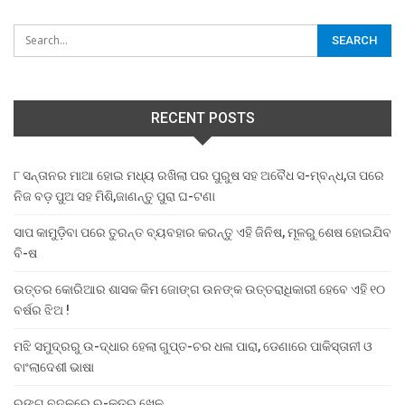
RECENT POSTS
୮ ସନ୍ତାନର ମାଆ ହୋଇ ମଧ୍ୟ ରଖିଲା ପର ପୁରୁଷ ସହ ଅବୈଧ ସ-ମ୍ବନ୍ଧ,ତା ପରେ
ନିଜ ବଡ଼ ପୁଅ ସହ ମିଶି,ଜାଣନ୍ତୁ ପୁରା ଘ-ଟଣା
ସାପ କାମୁଡ଼ିବା ପରେ ତୁରନ୍ତ ବ୍ୟବହାର କରନ୍ତୁ ଏହି ଜିନିଷ, ମୂଳରୁ ଶେଷ ହୋଇଯିବ
ବି-ଷ
ଉତ୍ତର କୋରିଆର ଶାସକ କିମ ଜୋଙ୍ଗ ଉନଙ୍କ ଉତ୍ତରାଧିକାରୀ ହେବେ ଏହି ୧୦
ବର୍ଷର ଝିଅ !
ମଝି ସମୁଦ୍ରରୁ ଉ-ଦ୍ଧାର ହେଲା ଗୁପ୍ତ-ଚର ଧଳା ପାରା, ଡେଣାରେ ପାକିସ୍ତାନୀ ଓ
ବାଂଲାଦେଶୀ ଭାଷା
ରଙ୍ଗ ବଦଳରେ ର-କ୍ତର ଖେଳ …..