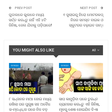
PREV POST
NEXT POST
ଗୁଗଲରେ ଭୁଲରେ ମଧ୍ୟ
୧ ଜୁଲାଇରୁ ହିରୋ ମୋଟରକପ୍‌
ସର୍ଚ୍ଚ କରନ୍ତୁ ନାହିଁ ଏହି ୪ଟି
ନିଜର ସମସ୍ତ ବାଇକ ଓ
ଜିନିଷ, ଜେଲ ଯିବାକୁ ପଡ଼ିପାରେ!
ସ୍କୁଟରର ବଢ଼ାଇବ ଦାମ୍‌।
YOU MIGHT ALSO LIKE
All
ସମାଚାର
ସମାଚାର
୮ ସନ୍ତାନର ମାଆ ହୋଇ ମଧ୍ୟ
ସାପ କାମୁଡ଼ିବା ପରେ ତୁରନ୍ତ
ରଖିଲା ପର ପୁରୁଷ ସହ ଅବୈଧ
ବ୍ୟବହାର କରନ୍ତୁ ଏହି ଜିନିଷ,
ସ-ମ୍ବନ୍ଧ,ତା ପରେ ନିଜ ବଡ଼
ମୂଳରୁ ଶେଷ ହୋଇଯିବ ବି-ଷ