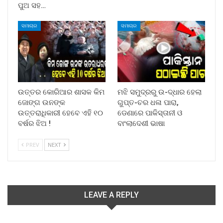
ପୁଅ ସହ…
ସମାଚାର
ସମାଚାର
ଉତ୍ତର କୋରିଆର ଶାସକ କିମ
ମଝି ସମୁଦ୍ରରୁ ଉ-ଦ୍ଧାର ହେଲା
ଜୋଙ୍ଗ ଉନଙ୍କ
ଗୁପ୍ତ-ଚର ଧଳା ପାରା,
ଉତ୍ତରାଧିକାରୀ ହେବେ ଏହି ୧୦
ଡେଣାରେ ପାକିସ୍ତାନୀ ଓ
ବର୍ଷର ଝିଅ !
ବାଂଲାଦେଶୀ ଭାଷା
PREV
NEXT
LEAVE A REPLY