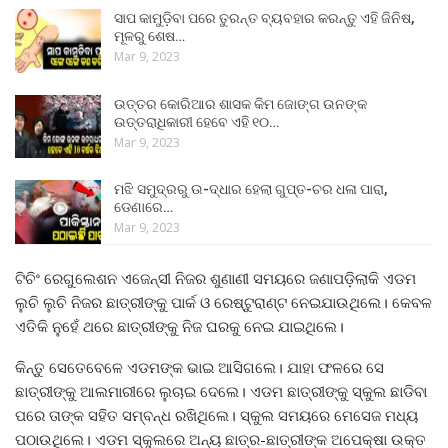
ସାପ କାମୁଡ଼ିବା ପରେ ତୁରନ୍ତ ବ୍ୟବହାର କରନ୍ତୁ ଏହି ଜିନିଷ,
ମୂଳରୁ ଶେଷ…
Mar 9, 2023
ଉତ୍ତର କୋରିଆର ଶାସକ କିମ ଜୋଙ୍ଗ ଉନଙ୍କ
ଉତ୍ତରାଧିକାରୀ ହେବେ ଏହି ୧୦…
Mar 9, 2023
ମଝି ସମୁଦ୍ରରୁ ଉ-ଦ୍ଧାର ହେଲା ଗୁପ୍ତ-ଚର ଧଳା ପାରା,
ଡେଣାରେ…
Mar 9, 2023
ଟିଚିଂ ରେଗୁଲେଶନ ଏଜେନ୍ସୀ ନିଜର ଶୁଣାଣୀ ସମୟରେ ଜଣାପଡ଼ିଲାକି ଏଡମ
ଲୁଚି ଲୁଚି ନିଜର ଛାତ୍ରୀଙ୍କୁ ପାର୍କ ଓ ରେଷ୍ଟୁରାଣ୍ଟ ନେଇଯାଉଥିଲେ। କେବଳ
ଏତିକି ନୁହେଁ ଥରେ ଛାତ୍ରୀଙ୍କୁ ନିଜ ଘରକୁ ନେଇ ଯାଇଥିଲେ।
କିନ୍ତୁ ସେତେବେଳେ ଏଡମଙ୍କ ଭାଇ ଆସିଗଲେ। ଯାହା ଫଳରେ ସେ
ଛାତ୍ରୀଙ୍କୁ ଆଲମାରୀରେ ଲୁଚାଇ ଦେଲେ। ଏଡମ ଛାତ୍ରୀଙ୍କୁ ସ୍କୁଲ ଛାଡିବା
ପରେ ତାଙ୍କ ସହିତ ସମ୍ବନ୍ଧ ରଖିଥିଲେ। ସ୍କୁଲ ସମୟରେ ମେସେଜ ମଧ୍ୟ
ପଠାଉଥିଲେ। ଏଡମ ସ୍କୁଲରେ ଅନ୍ୟ ଛାତ୍ର-ଛାତ୍ରୀଙ୍କ ଅପେକ୍ଷା ଉକ୍ତ