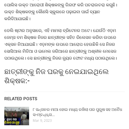
ପୋଲିସ ଉକ୍ତ ଆରୋପୀ ଶିକ୍ଷକଙ୍କୁ ଗିରଫ କରି ପଚରାଉଚରା କରୁଛି।
ଉକ୍ତ ଶିକ୍ଷକଙ୍କୁ କୌଣସି ସ୍କୁଲରେ ପଢ଼ାଇବା ପାଇଁ ବ୍ୟାନ
କରିଦିଆଯାଇଛି।
ଡେଲି ଷ୍ଟାର ଅନୁସାରେ, ଏହି ମାମଲା ବ୍ରିଟେନର ଅଟେ। ଯେଉଁଠି ଏଡ଼ମ
ଜେମ୍ସ ବମ ଶିକ୍ଷକ ନିଜର ଛାତ୍ରୀଙ୍କ ସହିତ ରିଲେସନ କରିବା ଉପରେ
ଏକ୍ସନ ନିଆଯାଇଛି। ଏଡ଼ମଙ୍କ ଉପରେ ଆରୋପ ହେଉଛିକି ସେ ନିଜର
ସୋସିଆଲ ମିଡିଆ ଓ ଇମେଲ ଜରିଆରେ ଛାତ୍ରୀଙ୍କୁ ଅଶ୍ଳୀଳ ମେସେଜ
ପଠାଉଥିଲେ। ସେ ଛାତ୍ରୀଙ୍କୁ ନିଜର ନ୍ୟୁଡ ଫୋଟ ମଧ୍ୟ ପଠାଉଥିଲେ।
ଛାତ୍ରୀଙ୍କୁ ନିଜ ଘରକୁ ନେଇଯାଇଥିଲେ
ଶିକ୍ଷକ:-
RELATED POSTS
୮ ସନ୍ତାନର ମାଆ ହୋଇ ମଧ୍ୟ ରଖିଲା ପର ପୁରୁଷ ସହ ଅବୈଧ
ସ-ମ୍ବନ୍ଧ,ତା…
Mar 9, 2023