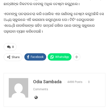
ଛାତ୍ରୀଙ୍କ ନିକଟତର ହେବାକୁ ଅଧିକ ଚେଷ୍ଟା କରୁଥିଲେ।
ଏଡମଙ୍କୁ ପଚରାଉଚରା କରି ପୋଲିସ ଏହା ଜାଣିବାକୁ ଚେଷ୍ଟା କରୁଅଛିକି ସେ
ଅନ୍ୟ ସ୍କୁଲରେ ଏହି କାରନାମା କରୁନଥିଲେ ତୋ। ଟିଚିଂ ରେଗୁଲେସନ
ଏଜେନ୍ସି ନାବାଳିକାଙ୍କ ସହିତ ସମ୍ପର୍କ ରଖିବା ପରେ ତାଙ୍କୁ ସ୍କୁଲରେ
ପଢ଼ାଇବା ବ୍ୟାନ କରିଦେଇଛି।
0
Share
Facebook
WhatsApp
Odia Sambada
4498 Posts
0
Comments