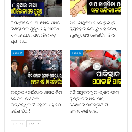
୮ ସନ୍ତାନର ମାଆ ହୋଇ ମଧ୍ୟ
ସାପ କାମୁଡ଼ିବା ପରେ ତୁରନ୍ତ
ରଖିଲା ପର ପୁରୁଷ ସହ ଅବୈଧ
ବ୍ୟବହାର କରନ୍ତୁ ଏହି ଜିନିଷ,
ସ-ମ୍ବନ୍ଧ,ତା ପରେ ନିଜ ବଡ଼
ମୂଳରୁ ଶେଷ ହୋଇଯିବ ବି-ଷ
ପୁଅ ସହ…
ସମାଚାର
ସମାଚାର
ଉତ୍ତର କୋରିଆର ଶାସକ କିମ
ମଝି ସମୁଦ୍ରରୁ ଉ-ଦ୍ଧାର ହେଲା
ଜୋଙ୍ଗ ଉନଙ୍କ
ଗୁପ୍ତ-ଚର ଧଳା ପାରା,
ଉତ୍ତରାଧିକାରୀ ହେବେ ଏହି ୧୦
ଡେଣାରେ ପାକିସ୍ତାନୀ ଓ
ବର୍ଷର ଝିଅ !
ବାଂଲାଦେଶୀ ଭାଷା
PREV
NEXT