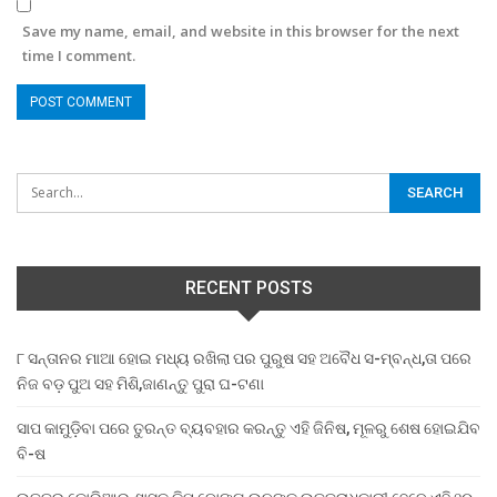
Save my name, email, and website in this browser for the next
time I comment.
RECENT POSTS
୮ ସନ୍ତାନର ମାଆ ହୋଇ ମଧ୍ୟ ରଖିଲା ପର ପୁରୁଷ ସହ ଅବୈଧ ସ-ମ୍ବନ୍ଧ,ତା ପରେ
ନିଜ ବଡ଼ ପୁଅ ସହ ମିଶି,ଜାଣନ୍ତୁ ପୁରା ଘ-ଟଣା
ସାପ କାମୁଡ଼ିବା ପରେ ତୁରନ୍ତ ବ୍ୟବହାର କରନ୍ତୁ ଏହି ଜିନିଷ, ମୂଳରୁ ଶେଷ ହୋଇଯିବ
ବି-ଷ