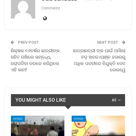
Comments
PREV POST
NEXT POST
ଶିକ୍ଷକ ୧୬ବର୍ଷର ଛାତ୍ରୀଙ୍କ
ଛାତ୍ରଛାତ୍ରୀ ଙ୍କ ପାଇଁ ଆସିଲା
ସହିତ ରଖିଲେ ସମ୍ବନ୍ଧ,
ବଡ଼ ଖବର।ପାଞ୍ଚ ହଜାରରୁ
ଧରାପଡିବା ଡରରେ କରିଥିଲେ
ଅଧିକ ପଦବୀରେ ନିଯୁକ୍ତି ଦେବ
ଏହି କାମ!
ରେଲୱେ
YOU MIGHT ALSO LIKE
All
ସମାଚାର
ସମାଚାର