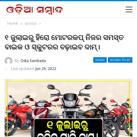
Home
ସମାଚାର
୧ ଜୁଲାଇରୁ ହିରୋ ମୋଟରକପ୍‌ ନିଜର ସମସ୍ତ
ବାଇକ ଓ ସ୍କୁଟରର ବଢ଼ାଇବ ଦାମ୍‌।
By
Odia Sambada
ସମାଚାର
ସ୍ପେଶାଲ ରିପୋର୍ଟ
Last updated
Jun 29, 2022