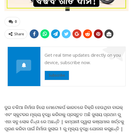
0
Share
Get real time updates directly on you
device, subscribe now.
Subscribe
ଦୁଇ ଚକିଆ ନିର୍ମାତା ହିରୋ ମୋଟୋକର୍ପ ଭାରତରେ ବିକ୍ରି ହେଉଥିବା ବାଇକ୍
ଏବଂ ସ୍କୁଟରର ମୂଲ୍ୟ ବୃଦ୍ଧି କରିବାକୁ ପ୍ରସ୍ତୁତ ଅଛି ଜୁଲାୟ ପ୍ରଥମ ରୁ
ଏହା ସବୁ ଲୋକ ଚିନ୍ତା ରେ ଅଛନ୍ତି | କମ୍ପାନୀ ଦ୍ୱାରା କଞ୍ଚାମାଲ ଖର୍ଚ୍ଚକୁ
ପୂରଣ କରିବା ପାଇଁ ନିର୍ମାତା ଜୁଲାଇ 1 ରୁ ମୂଲ୍ୟ ବୃଦ୍ଧି ଯୋଜନା କରୁଛନ୍ତି |