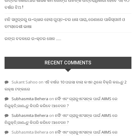
ଉତ୍ତର କୋରିଆର ଶାସକ କିମ ଜୋଙ୍ଗ ଉନଙ୍କ ଉତ୍ତରାଧିକାରୀ ହେବେ ଏହି ୧୦
ବର୍ଷର ଝିଅ !
ମଝି ସମୁଦ୍ରରୁ ଉ-ଦ୍ଧାର ହେଲା ଗୁପ୍ତ-ଚର ଧଳା ପାରା, ଡେଣାରେ ପାକିସ୍ତାନୀ ଓ
ବାଂଲାଦେଶୀ ଭାଷା
ରଙ୍ଗ ବଦଳରେ ର-କ୍ତର ଖେଳ …..
RECENT COMMENTS
Sukant Sahoo
on
ଏହି ବର୍ଷର 10 ପଇସା ବାଲା କଏନ ଥିଲେ ବିକ୍ରି କରନ୍ତୁ 2
ଲକ୍ଷ ଟଙ୍କାରେ
Subhasmita Behera
on
ନର୍ସିଂ ଏବଂ ଗ୍ରାଜୁଏଟସଙ୍କ ପାଇଁ AIIMS ରେ
ନିଯୁକ୍ତି,ଜାଣନ୍ତୁ କିପରି କରିବେ ଆବେଦନ ?
Subhasmita Behera
on
ନର୍ସିଂ ଏବଂ ଗ୍ରାଜୁଏଟସଙ୍କ ପାଇଁ AIIMS ରେ
ନିଯୁକ୍ତି,ଜାଣନ୍ତୁ କିପରି କରିବେ ଆବେଦନ ?
Subhasmita Behera
on
ନର୍ସିଂ ଏବଂ ଗ୍ରାଜୁଏଟସଙ୍କ ପାଇଁ AIIMS ରେ