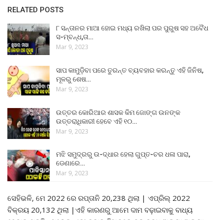
RELATED POSTS
୮ ସନ୍ତାନର ମାଆ ହୋଇ ମଧ୍ୟ ରଖିଲା ପର ପୁରୁଷ ସହ ଅବୈଧ
ସ-ମ୍ବନ୍ଧ,ତା…
Mar 9, 2023
ସାପ କାମୁଡ଼ିବା ପରେ ତୁରନ୍ତ ବ୍ୟବହାର କରନ୍ତୁ ଏହି ଜିନିଷ,
ମୂଳରୁ ଶେଷ…
Mar 9, 2023
ଉତ୍ତର କୋରିଆର ଶାସକ କିମ ଜୋଙ୍ଗ ଉନଙ୍କ
ଉତ୍ତରାଧିକାରୀ ହେବେ ଏହି ୧୦…
Mar 9, 2023
ମଝି ସମୁଦ୍ରରୁ ଉ-ଦ୍ଧାର ହେଲା ଗୁପ୍ତ-ଚର ଧଳା ପାରା,
ଡେଣାରେ…
Mar 9, 2023
ସେହିଭଳି, ମେ 2022 ରେ ରପ୍ତାନି 20,238 ଥିଲା | ଏପ୍ରିଲ୍ 2022
ବିକ୍ରୟ 20,132 ଥିଲା |ଏହି କାରଣରୁ ଆମେ ଦାମ ବଢ଼ାଇବାକୁ ବାଧ୍ୟ