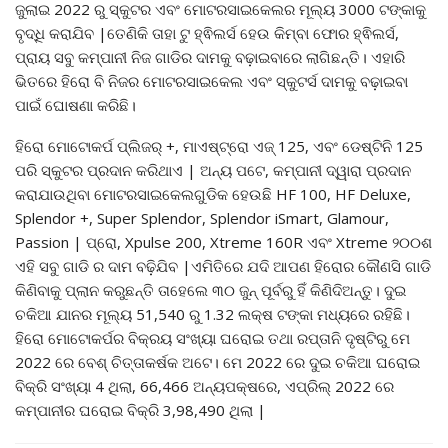
ଜୁଲାଇ 2022 ରୁ ସ୍କୁଟର ଏବଂ ମୋଟରସାଇକେଲର ମୂଲ୍ୟ 3000 ଟଙ୍କାକୁ
ବୃଦ୍ଧି କରାଯିବ |ତେଣିକି ତାହା ଟୁ ହ୍ଵିଲର୍ସ ହେଉ କିମ୍ବା ଫୋର ହ୍ଵିଲର୍ସ,
ପ୍ରାୟ ସବୁ କମ୍ପାନୀ ନିଜ ଗାଡିର ଦାମକୁ ବଢ଼ାଇବାରେ ଲାଗିଛନ୍ତି। ଏହାରି
ଭିତରେ ହିରୋ ବି ନିଜର ମୋଟରସାଇକେଲ ଏବଂ ସ୍କୁଟର୍ସ ଦାମକୁ ବଢ଼ାଇବା
ପାଇଁ ଘୋଷଣା କରିଛି।
ହିରୋ ମୋଟୋକର୍ପ ପ୍ଲିଜର୍ +, ମାଏଷ୍ଟ୍ରୋ ଏଜ୍ 125, ଏବଂ ଡେଷ୍ଟିନି 125
ପରି ସ୍କୁଟର ପ୍ରଦାନ କରିଥାଏ | ଅନ୍ୟ ପଟେ, କମ୍ପାନୀ ଦ୍ୱାରା ପ୍ରଦାନ
କରାଯାଉଥିବା ମୋଟରସାଇକେଲଗୁଡିକ ହେଉଛି HF 100, HF Deluxe,
Splendor +, Super Splendor, Splendor iSmart, Glamour,
Passion | ପ୍ରୋ, Xpulse 200, Xtreme 160R ଏବଂ Xtreme ୨୦୦ଶ
ଏହି ସବୁ ଗାଡି ର ଦାମ ବଢ଼ିଯିବ |ଏମିତିରେ ଯଦି ଆପଣ ହିରୋର କୌଣସି ଗାଡି
କିଣିବାକୁ ପ୍ଲାନ କରୁଛନ୍ତି ତାହେଲେ ୩୦ ଜୁନ୍‌ ପୂର୍ବରୁ ହିଁ କିଣିଦିଅନ୍ତୁ। ଦୁଇ
ଚକିଆ ଯାନର ମୂଲ୍ୟ 51,540 ରୁ 1.32 ଲକ୍ଷ ଟଙ୍କା ମଧ୍ୟରେ ରହିଛି।
ହିରୋ ମୋଟୋକର୍ପର ବିକ୍ରୟ ସଂଖ୍ୟା ଘରୋଇ ତଥା ରପ୍ତାନି ଦୃଷ୍ଟିରୁ ମେ
2022 ରେ ବେଶ୍ ଚିତ୍ତାକର୍ଷକ ଅଟେ। ମେ 2022 ରେ ଦୁଇ ଚକିଆ ଘରୋଇ
ବିକ୍ରି ସଂଖ୍ୟା 4 ଥିଲା, 66,466 ଅନ୍ୟପକ୍ଷରେ, ଏପ୍ରିଲ୍ 2022 ରେ
କମ୍ପାନୀର ଘରୋଇ ବିକ୍ରି 3,98,490 ଥିଲା |