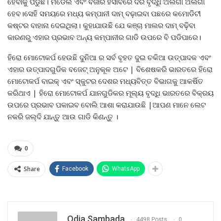
ହେବାକୁ ପଡୁଛି। ମଡେଲ ଏବଂ ବଜାର ହିସାବରେ ଦର ବୃଦ୍ଧି ଅଲଗା ଅଲଗା
ହେବ।ସେହି ସମୟରେ ମଧ୍ୟ କମ୍ପାନୀ ଦାମ୍‌ ବଢ଼ାଇବା ପଛରେ କମୋଡିଟୀ
କଷ୍ଟର ବାହାନା ଦେଇଥିଲା। କୁହାଯାଉଛି ଯେ କଞ୍ଚା ମାଲର ଦାମ୍‌ ବଢ଼ିବା
କାରଣରୁ ଏହାର ପ୍ରଭାବ ଅନ୍ୟ କମ୍ପାନୀର ଗାଡି ଉପରେ ବି ପଡିପାରେ।
ହିରୋ ମୋଟୋକର୍ପ ହେଉଛି ଦୁନିଆ ର ସର୍ବ ବୃହତ ଦୁଇ ଚକିଆ ଉତ୍ପାଦକ ଏବଂ
ଏହାର ଉତ୍ପାଦଗୁଡିକ ବଜେଟ୍ ଅନୁକୂଳ ଅଟେ | ବିଶେଷକରି ଭାରତରେ ହିରୋ
ମୋଟୋକର୍ପ ବାଇକ୍ ଏବଂ ସ୍କୁଟର ଦେଶର ମଧ୍ୟବିତ୍ତ ବିଭାଗକୁ ଆକର୍ଷିତ
କରିଥାଏ | ହିରୋ ମୋଟୋକର୍ପ ଯାନଗୁଡିକର ମୂଲ୍ୟ ବୃଦ୍ଧି ଭାରତରେ ବିକ୍ରୟ
ଉପରେ ପ୍ରଭାବ ପକାଇବ ବୋଲି ଆଶା କରାଯାଉଛି |ଆପଣ ମାନେ ଲେଟ
ନକରି ଜଲ୍ଦି ଯାନ୍ତୁ ଆଉ ଗାଡି କିଣନ୍ତୁ ।
0
Share
Facebook
WhatsApp
Odia Sambada
4498 Posts
0