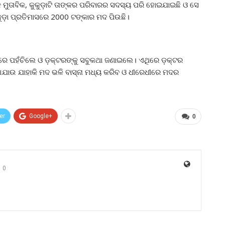
 ମୁତାବିକ, କୁକୁଡ଼ାଟି ତାଙ୍କର ପରିବାରର ସଦସ୍ୟ ପରି ହୋଇଯାଇଛି ଓ ସେ
କୁଡ଼ା ପ୍ରତିମାସରେ 2000 ଟଙ୍କାର ମଦ ପିଉଛି।
ାଖରେ ପହଁଚିଲେ ଓ ଡ଼କ୍ଟରଙ୍କୁ ସବୁକଥା ଜଣାଇଲେ। ଏଥିରେ ଡ଼କ୍ଟର
ନ ଦିଆଯାଉ ଯାହାକି ମଦ ଭଳି ବାସ୍ନା ମଧ୍ୟ କରିବ ଓ ଧୀରେଧୀରେ ମଦର
er
Google+
0
0