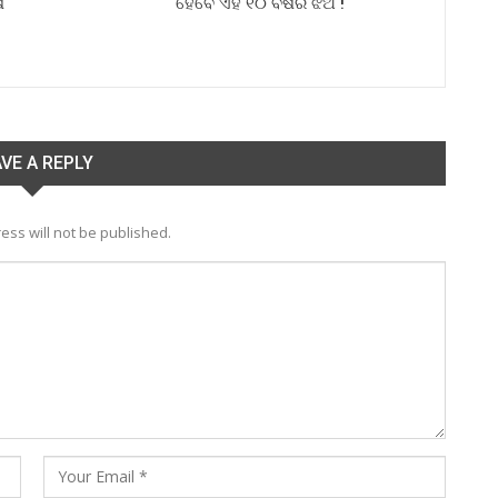
ଷ
ହେବେ ଏହି ୧୦ ବର୍ଷର ଝିଅ !
VE A REPLY
ess will not be published.