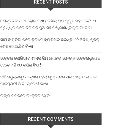
RECENT POSTS
୮ ସନ୍ତାନର ମାଆ ହୋଇ ମଧ୍ୟ ରଖିଲା ପର ପୁରୁଷ ସହ ଅବୈଧ ସ-
ମ୍ବନ୍ଧ,ତା ପରେ ନିଜ ବଡ଼ ପୁଅ ସହ ମିଶି,ଜାଣନ୍ତୁ ପୁରା ଘ-ଟଣା
ସାପ କାମୁଡ଼ିବା ପରେ ତୁରନ୍ତ ବ୍ୟବହାର କରନ୍ତୁ ଏହି ଜିନିଷ, ମୂଳରୁ
ଶେଷ ହୋଇଯିବ ବି-ଷ
ଉତ୍ତର କୋରିଆର ଶାସକ କିମ ଜୋଙ୍ଗ ଉନଙ୍କ ଉତ୍ତରାଧିକାରୀ
ହେବେ ଏହି ୧୦ ବର୍ଷର ଝିଅ !
ମଝି ସମୁଦ୍ରରୁ ଉ-ଦ୍ଧାର ହେଲା ଗୁପ୍ତ-ଚର ଧଳା ପାରା, ଡେଣାରେ
ପାକିସ୍ତାନୀ ଓ ବାଂଲାଦେଶୀ ଭାଷା
ରଙ୍ଗ ବଦଳରେ ର-କ୍ତର ଖେଳ …..
RECENT COMMENTS