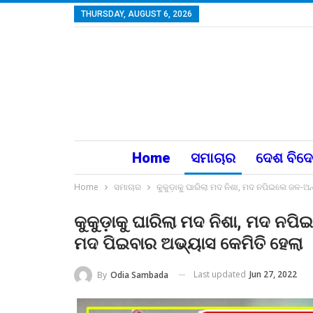
THURSDAY, AUGUST 6, 2026
Home
ସମାଚାର
ଦେଶ ବିଦ
Home
ସମାଚାର
କୁକୁଡ଼ାକୁ ଘାରିଲା ମଦ ନିଶା, ମଦ ନପିଇଲେ ଜଳ-ଅନ
କୁକୁଡ଼ାକୁ ଘାରିଲା ମଦ ନିଶା, ମଦ ନପି
ମଦ ପିଇବାର ଅଭ୍ୟାସ କେମିତି ହେଲା
Last updated
Jun 27, 2022
By
Odia Sambada