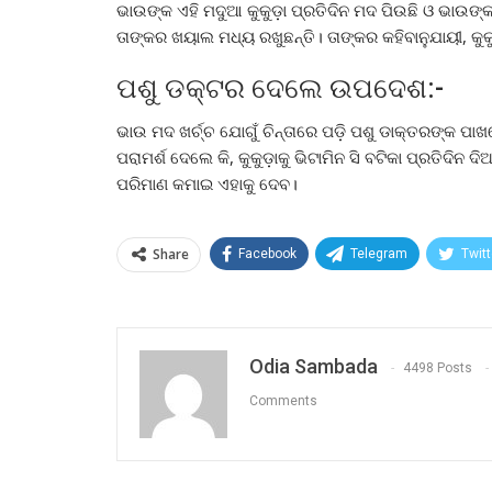
ଭାଉଙ୍କ ଏହି ମଦୁଆ କୁକୁଡ଼ା ପ୍ରତିଦିନ ମଦ ପିଉଛି ଓ ଭାଉଙ୍କ
ତାଙ୍କର ଖୟାଲ ମଧ୍ୟ ରଖୁଛନ୍ତି। ତାଙ୍କର କହିବାନୁଯାୟୀ, କୁ
ପଶୁ ଡକ୍ଟର ଦେଲେ ଉପଦେଶ:-
ଭାଉ ମଦ ଖର୍ଚ୍ଚ ଯୋଗୁଁ ଚିନ୍ତାରେ ପଡ଼ି ପଶୁ ଡାକ୍ତରଙ୍କ ପ
ପରାମର୍ଶ ଦେଲେ କି, କୁକୁଡ଼ାକୁ ଭିଟାମିନ ସି ବଟିକା ପ୍ରତିଦି
ପରିମାଣ କମାଇ ଏହାକୁ ଦେବ।
Share
Facebook
Telegram
Twitt
Odia Sambada
4498 Posts
Comments