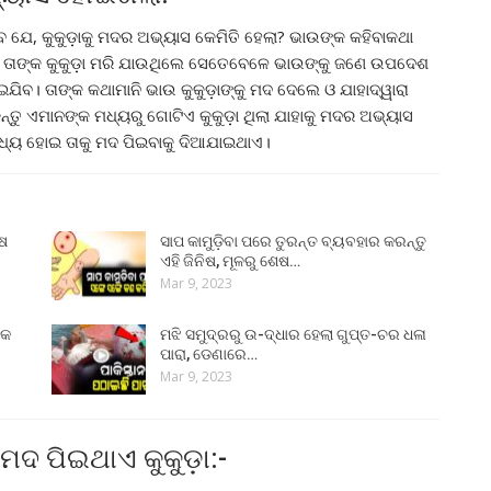
ଯେ, କୁକୁଡ଼ାକୁ ମଦର ଅଭ୍ୟାସ କେମିତି ହେଲା? ଭାଉଙ୍କ କହିବାକଥା
ଃ ତାଙ୍କ କୁକୁଡ଼ା ମରି ଯାଉଥିଲେ ସେତେବେଳେ ଭାଉଙ୍କୁ ଜଣେ ଉପଦେଶ
ଯିବ। ତାଙ୍କ କଥାମାନି ଭାଉ କୁକୁଡ଼ାଙ୍କୁ ମଦ ଦେଲେ ଓ ଯାହାଦ୍ୱାରା
୍ତୁ ଏମାନଙ୍କ ମଧ୍ୟରୁ ଗୋଟିଏ କୁକୁଡ଼ା ଥିଲା ଯାହାକୁ ମଦର ଅଭ୍ୟାସ
 ବାଧ୍ୟ ହୋଇ ତାକୁ ମଦ ପିଇବାକୁ ଦିଆଯାଇଥାଏ।
ୁଷ
ସାପ କାମୁଡ଼ିବା ପରେ ତୁରନ୍ତ ବ୍ୟବହାର କରନ୍ତୁ
ଏହି ଜିନିଷ, ମୂଳରୁ ଶେଷ…
Mar 9, 2023
୍କ
ମଝି ସମୁଦ୍ରରୁ ଉ-ଦ୍ଧାର ହେଲା ଗୁପ୍ତ-ଚର ଧଳା
ପାରା, ଡେଣାରେ…
Mar 9, 2023
ଦ ପିଇଥାଏ କୁକୁଡ଼ା:-