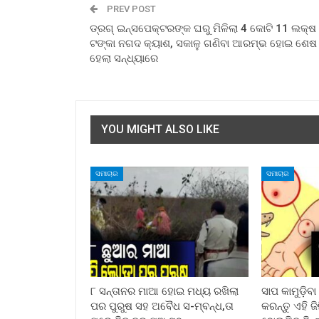
PREV POST
ଡ୍ରଗ୍ ଇନ୍ସପେକ୍ଟରଙ୍କ ଘରୁ ମିଳିଲା 4 କୋଟି 11 ଲକ୍ଷ
ଟଙ୍କା ନଗଦ କ୍ୟାଶ, ସକାଳୁ ଗଣିବା ଆରମ୍ଭ ହୋଇ ଶେଷ
ହେଲା ସନ୍ଧ୍ୟାରେ
YOU MIGHT ALSO LIKE
ସମାଚାର
ସମାଚାର
୮ ସନ୍ତାନର ମାଆ ହୋଇ ମଧ୍ୟ ରଖିଲା
ସାପ କାମୁଡ଼ିବ
ପର ପୁରୁଷ ସହ ଅବୈଧ ସ-ମ୍ବନ୍ଧ,ତା
କରନ୍ତୁ ଏହି ଜ