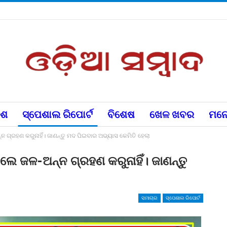
େଶ
ସ୍ପେଶାଲ ରିପୋର୍ଟ
ବିଶେଷ
ଖେଳ ଖବର
ମନୋ
୍ନ ଗ୍ରହଣ କରୁନାହିଁ। ଜାଣନ୍ତୁ ମଦ ପିଇବାର ଅଭ୍ୟାସ କେମିତି ହେଲା
ଇଲେ ଜଳ-ଅନ୍ନ ଗ୍ରହଣ କରୁନାହିଁ। ଜାଣନ୍ତୁ
ସମାଚାର
ସ୍ପେଶାଲ ରିପୋର୍ଟ