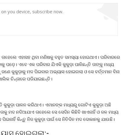
y on you device, subscribe now.
ାଏ ତାହେଲେ ଏହାସହ ଥିବା ମଣିଷକୁ ବହୁତ ସମସ୍ୟା ହୋଇଥାଏ। ପରିବାରରେ
କୁ ପଡ଼େ। ଏବେ ଏକ ପରିବାର ଯିଏକି କୁକୁଡ଼ା ପାଳିଛନ୍ତି ତାଙ୍କୁ ମଧ୍ୟ
ତରୁ ଜଣେ କୁକୁଡ଼ାକୁ ମଦ ପିଇବାର ଅଭ୍ୟାସ ହୋଇଗଲା ଓ ସେ ବର୍ତ୍ତମାନ ବିନା
ାଲିକ ଚିନ୍ତାରେ ପଡିଯାଇଛନ୍ତି।
ତି କୁକୁଡ଼ା ପାଳନ କରିଥାଏ। ଏମାନଙ୍କ ମଧ୍ୟରୁ ଗୋଟିଏ କୁକୁଡ଼ା ଅଛି
ାକୁ ମଦ ନଦିଆଯାଏ ତାହେଲେ ସେ ସେଦିନ କିଛିବି ଖାଏନାହିଁ ଓ ଜଳ ମଧ୍ୟ
ପିଇନାହିଁ କିନ୍ତୁ ନିଜ କୁକୁଡ଼ା ପାଇଁ ସେ ନିତିଦିନ ମଦ ଦୋକାନକୁ ଯାଉଛି।
ଭ୍ୟାସ ହୋଇଗଲା:-