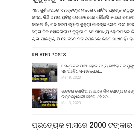
ଏହା ଶୁଣିବାପରେ ସମସ୍ତଙ୍କ ମନରେ ଗୋଟିଏ ପ୍ରଶ୍ନ ଉଠୁଥିବ 
ହେଲା, କିଛି ସମୟ ପୂର୍ବରୁ ଯେତେବେଳେ କୌଣସି କାରଣ ବଶତ
ଦେଲେ କି, ମଦ ଦେବା ଦ୍ୱାରା କୁକୁଡ଼ା ମାନଙ୍କ ରୋଗ ଭଲ ହୋଇ
ରୋଗ ଠିକ ହୋଇଗଲା ଓ କୁକୁଡ଼ା ମାନେ ସାମାନ୍ୟ ହୋଇଗଲେ କିନ
ଲାଗି ଯାଇଥିଲା ଓ ସେ ଦିନେ ମଦ ନପିଇଲେ କିଛିବି ଖାଏନାହିଁ।
RELATED POSTS
୮ ସନ୍ତାନର ମାଆ ହୋଇ ମଧ୍ୟ ରଖିଲା ପର ପୁର
ସହ ଅବୈଧ ସ-ମ୍ବନ୍ଧ,ତା…
Mar 9, 2023
ଉତ୍ତର କୋରିଆର ଶାସକ କିମ ଜୋଙ୍ଗ ଉନଙ
ଉତ୍ତରାଧିକାରୀ ହେବେ ଏହି ୧୦…
Mar 9, 2023
ପ୍ରତ୍ୟେକ ମାସରେ 2000 ଟଙ୍କାର ମ