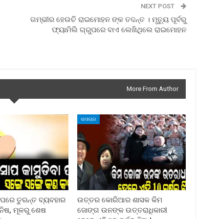
NEXT POST
ଗମ୍ଭୀର ହେଉଚି ରାଇମୋହନ ଙ୍କ ତଦନ୍ତ । ମୃତ୍ୟୁ ପୂର୍ବରୁ
ଫ୍ୟାମିଲି ଗ୍ରୁପରେ ବାଏ ଲେଖିଥିଲେ ରାଇମୋହନ
More From Author
ସମାଚାର
ା ପରେ ତୁରନ୍ତ ବ୍ୟବହାର
ଉତ୍ତର କୋରିଆର ଶାସକ କିମ
ିନିଷ, ମୂଳରୁ ଶେଷ
ଜୋଙ୍ଗ ଉନଙ୍କ ଉତ୍ତରାଧିକାରୀ