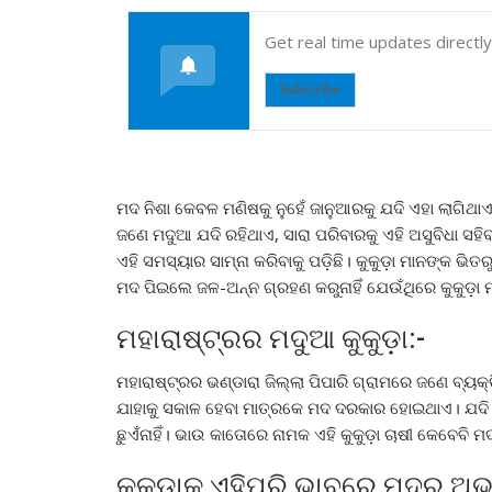
Get real time updates directl
Subscribe
ମଦ ନିଶା କେବଳ ମଣିଷକୁ ନୁହେଁ ଜାନୁଆରକୁ ଯଦି ଏହା ଲାଗିଥ
ଜଣେ ମଦୁଆ ଯଦି ରହିଥାଏ, ସାରା ପରିବାରକୁ ଏହି ଅସୁବିଧା ସହିବା
ଏହି ସମସ୍ୟାର ସାମ୍ନା କରିବାକୁ ପଡ଼ିଛି। କୁକୁଡ଼ା ମାନଙ୍କ ଭି
ମଦ ପିଇଲେ ଜଳ-ଅନ୍ନ ଗ୍ରହଣ କରୁନାହିଁ ଯେଉଁଥିରେ କୁକୁଡ଼ା ମ
ମହାରାଷ୍ଟ୍ରର ମଦୁଆ କୁକୁଡ଼ା:-
ମହାରାଷ୍ଟ୍ରର ଭଣ୍ଡାରା ଜିଲ୍ଲା ପିପାରି ଗ୍ରାମରେ ଜଣେ ବ୍ୟକ୍
ଯାହାକୁ ସକାଳ ହେବା ମାତ୍ରକେ ମଦ ଦରକାର ହୋଇଥାଏ। ଯଦି ତ
ଛୁଏଁନାହିଁ। ଭାଉ କାତୋରେ ନାମକ ଏହି କୁକୁଡ଼ା ଚାଷୀ କେବେବି ମଦ 
କୁକୁଡ଼ାକୁ ଏହିପରି ଭାବରେ ମଦର ଅ