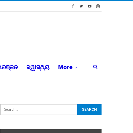
ରଞ୍ଜନ
ସ୍ୱାସ୍ଥ୍ୟ
More