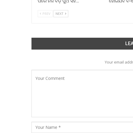
ପରେ ନିଜ ବଡ଼ ପୁଅ ସହ…
ହୋଇଯିବ ବି-
PREV
NEXT
LEA
Your email addr