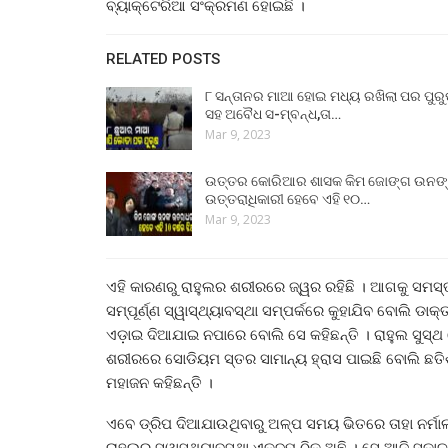
ବ୍ୟାକ୍ଟେରିଆ ସଂକ୍ରମଣ ହୋଇଛି ।
RELATED POSTS
୮ ସନ୍ତାନର ମାଆ ହୋଇ ମଧ୍ୟ ରଖିଲା ପର ପୁର
ସହ ଅବୈଧ ସ-ମ୍ବନ୍ଧ,ତା…
Mar 9, 2023
ଉତ୍ତର କୋରିଆର ଶାସକ କିମ ଜୋଙ୍ଗ ଉନଙ
ଉତ୍ତରାଧିକାରୀ ହେବେ ଏହି ୧୦…
Mar 9, 2023
ଏହି କାରଣରୁ ରାହୁଲର ଶରୀରରେ ଜ୍ୱର ରହିଛି । ଆଗକୁ ସମସ୍ତ ପ
ସମ୍ପୂର୍ଣ୍ଣ ସ୍ୱାସ୍ଥ୍ୟାବସ୍ଥା ସମ୍ପର୍କରେ କୁହାଯିବ ବୋଲି ଡା
ଏଡ଼ାଇ ଦିଆଯାଇ ନପାରେ ବୋଲି ସେ କହିଛନ୍ତି । ରାହୁଲ ସୁସ୍ଥ 
ଶରୀରରେ ସୋଡିୟମ ସ୍ତର ସାମାନ୍ୟ ହ୍ରାସ ପାଇଛି ବୋଲି ଛତିଶଗ
ମହାଜନ କହିଛନ୍ତି ।
ଏବେ ଡ୍ରିପ ଦିଆଯାଉଥିବାରୁ ଅଳ୍ପ ସମୟ ଭିତରେ ତାହା ନର୍ମା
ରାହୁଲର ସ୍ୱାସ୍ଥ୍ୟାବସ୍ଥା ଏକଦମ୍ ଠିକ୍ ଅଛି । ସେ ଆଜି ସକାଳ