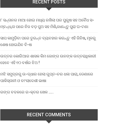
RECENT POSTS
୮ ସନ୍ତାନର ମାଆ ହୋଇ ମଧ୍ୟ ରଖିଲା ପର ପୁରୁଷ ସହ ଅବୈଧ ସ-
ମ୍ବନ୍ଧ,ତା ପରେ ନିଜ ବଡ଼ ପୁଅ ସହ ମିଶି,ଜାଣନ୍ତୁ ପୁରା ଘ-ଟଣା
ସାପ କାମୁଡ଼ିବା ପରେ ତୁରନ୍ତ ବ୍ୟବହାର କରନ୍ତୁ ଏହି ଜିନିଷ, ମୂଳରୁ
ଶେଷ ହୋଇଯିବ ବି-ଷ
ଉତ୍ତର କୋରିଆର ଶାସକ କିମ ଜୋଙ୍ଗ ଉନଙ୍କ ଉତ୍ତରାଧିକାରୀ
ହେବେ ଏହି ୧୦ ବର୍ଷର ଝିଅ !
ମଝି ସମୁଦ୍ରରୁ ଉ-ଦ୍ଧାର ହେଲା ଗୁପ୍ତ-ଚର ଧଳା ପାରା, ଡେଣାରେ
ପାକିସ୍ତାନୀ ଓ ବାଂଲାଦେଶୀ ଭାଷା
ରଙ୍ଗ ବଦଳରେ ର-କ୍ତର ଖେଳ …..
RECENT COMMENTS