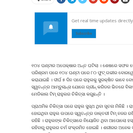
Get real time updates directl
Subscribe
୧୦୪ ଘଣ୍ଟାର ଅପେକ୍ଷାର ଅନ୍ତ ଘଟିଲା । ଶେଷରେ ସଫଳ ହେଲା
ପରିଶ୍ରମ ପରେ ୧୦୪ ଘଣ୍ଟା ପରେ ୮୦ ଫୁଟ୍ ଗଭୀର ବୋରୱେଲ୍‌ 
କରାଯାଇଛି । ଦୀର୍ଘ ୫ ଦିନ ପରେ ରାହୁଲକୁ ସୁରକ୍ଷିତ ଭାବେ ବ
ସ୍ୱତନ୍ତ୍ର ଆମ୍ବୁଲାନ୍ସ ଯୋଗେ ଗ୍ରୀନ୍ କରିଡର ଭିତରେ ବିଳ
ମେଡିକାଲ ଟିମ୍ ରାହୁଲର ଚିକିତ୍ସା କରୁଛନ୍ତି ।
ପ୍ରାଥମିକ ଚିକିତ୍ସା ପରେ ରାହୁଲ ସୁସ୍ଥ ଥିବା ସୂଚନା ମିଳିଛି 
ହୋଇଥିବା ରାହୁଲ ଉପରେ ସ୍ୱତନ୍ତ୍ର ଡାକ୍ତରୀ ଟିମ୍ ନଜର ରଖି
ରହିଛି । ରାହୁଲଙ୍କ ଚିକିତ୍ସାରେ ନିୟୋଜିତ ଥିବା ଆପୋଲୋ ହସ
ରହିବାରୁ ରାହୁଲର ଚର୍ମ ସଂକ୍ରମିତ ହୋଇଛି । ଶରୀରର ଅନେକ 