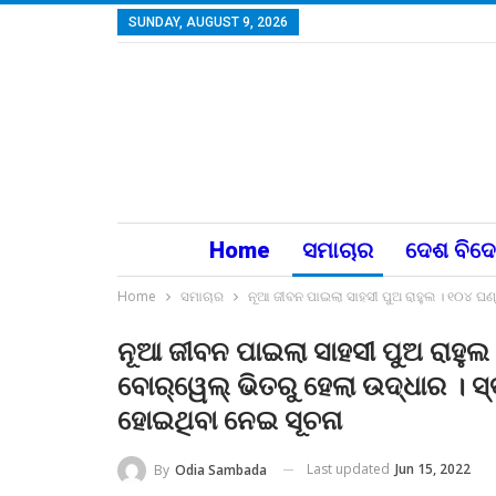
SUNDAY, AUGUST 9, 2026
Home
ସମାଚାର
ଦେଶ ବିଦ
Home
ସମାଚାର
ନୂଆ ଜୀବନ ପାଇଲା ସାହସୀ ପୁଅ ରାହୁଲ । ୧୦୪ ଘଣ୍
ନୂଆ ଜୀବନ ପାଇଲା ସାହସୀ ପୁଅ ରାହୁଲ
ବୋର୍‌ୱେଲ୍‌ ଭିତରୁ ହେଲା ଉଦ୍ଧାର । ସ
ହୋଇଥିବା ନେଇ ସୂଚନା
Last updated
Jun 15, 2022
By
Odia Sambada