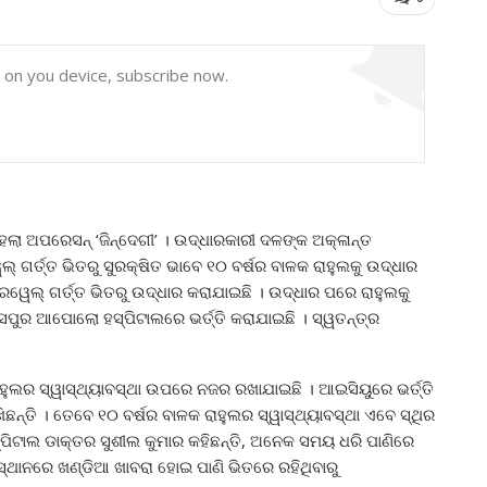
y on you device, subscribe now.
 ଅପରେସନ୍ ‘ଜିନ୍ଦେଗୀ’ । ଉଦ୍ଧାରକାରୀ ଦଳଙ୍କ ଅକ୍ଳାନ୍ତ
ଗର୍ତ୍ତ ଭିତରୁ ସୁରକ୍ଷିତ ଭାବେ ୧୦ ବର୍ଷର ବାଳକ ରାହୁଲକୁ ଉଦ୍ଧାର
ୋରୱେଲ୍‌ ଗର୍ତ୍ତ ଭିତରୁ ଉଦ୍ଧାର କରାଯାଇଛି । ଉଦ୍ଧାର ପରେ ରାହୁଲକୁ
ାସପୁର ଆପୋଲୋ ହସ୍ପିଟାଲରେ ଭର୍ତ୍ତି କରାଯାଇଛି । ସ୍ୱତନ୍ତ୍ର
। ରାହୁଲର ସ୍ୱାସ୍ଥ୍ୟାବସ୍ଥା ଉପରେ ନଜର ରଖାଯାଇଛି । ଆଇସିୟୁରେ ଭର୍ତ୍ତି
ଛନ୍ତି । ତେବେ ୧୦ ବର୍ଷର ବାଳକ ରାହୁଲର ସ୍ୱାସ୍ଥ୍ୟାବସ୍ଥା ଏବେ ସ୍ଥିର
୍ପିଟାଲ ଡାକ୍ତର ସୁଶୀଲ କୁମାର କହିଛନ୍ତି, ଅନେକ ସମୟ ଧରି ପାଣିରେ
ସ୍ଥାନରେ ଖଣ୍ଡିଆ ଖାବରା ହୋଇ ପାଣି ଭିତରେ ରହିଥିବାରୁ