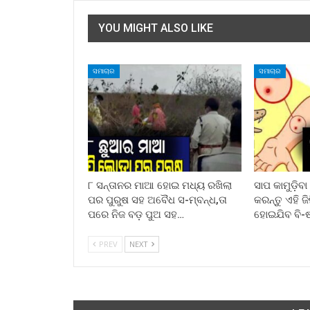
YOU MIGHT ALSO LIKE
ସମାଚାର
ସମାଚାର
୮ ସନ୍ତାନର ମାଆ ହୋଇ ମଧ୍ୟ ରଖିଲା
ସାପ କାମୁଡ଼ିବ
ପର ପୁରୁଷ ସହ ଅବୈଧ ସ-ମ୍ବନ୍ଧ,ତା
କରନ୍ତୁ ଏହି ଜ
ପରେ ନିଜ ବଡ଼ ପୁଅ ସହ…
ହୋଇଯିବ ବି-
PREV
NEXT