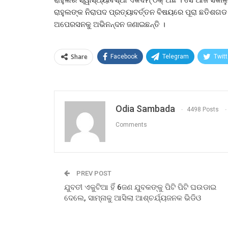
ରାହୁଲଙ୍କ ନିରାପଦ ପ୍ରତ୍ୟାବର୍ତ୍ତନ ବିଷୟରେ ପୂରା ଛତିଶଗ
ଅପେରସନକୁ ଅଭିନନ୍ଦନ ଜଣାଇଛନ୍ତି ।
Share
Facebook
Telegram
Twitt
Odia Sambada
4498 Posts
Comments
PREV POST
ଯୁବତୀ ଏକୁଟିଆ ହିଁ 6ଜଣ ଯୁବକଙ୍କୁ ପିଟି ପିଟି ଘଉଡାଇ
ଦେଲେ, ସାମ୍ନାକୁ ଆସିଲା ଆଶ୍ଚର୍ଯ୍ୟଜନକ ଭିଡିଓ