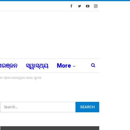
ରଞ୍ଜନ
ସ୍ୱାସ୍ଥ୍ୟ
More
ବେଳେ ଜ୍ଵର ହୋଇଥିବା ନେଇ ସୂଚନା