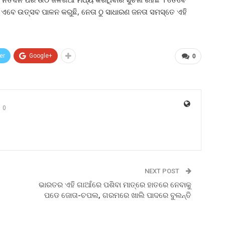
ଡ ଏବେ ଉତ୍ସବ ପାଳନ କରୁଛି, ନେତା ଠୁ ସାଧାରଣ ଜନତା ସମସ୍ତେ ଏହି
er
Google+
0
0
NEXT POST
ଭାରତର ଏହି ଗାଆଁରେ ପଶିବା ମାତ୍ରେ ହାତରେ ନେବାକୁ
ପଡେ ଜୋତା-ଚପଲ, ଗରମରେ ଖାଲି ପାଦରେ ବୁଲନ୍ତି