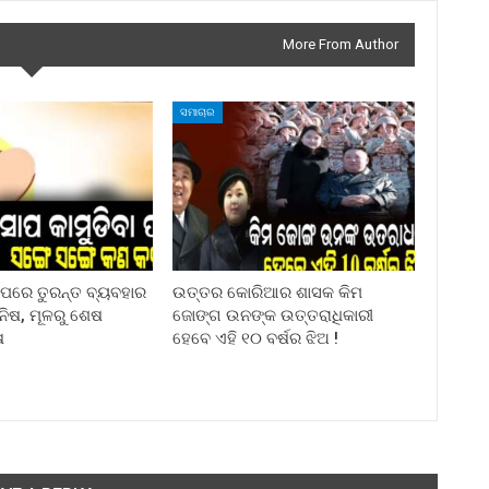
More From Author
ସମାଚାର
ା ପରେ ତୁରନ୍ତ ବ୍ୟବହାର
ଉତ୍ତର କୋରିଆର ଶାସକ କିମ
ିନିଷ, ମୂଳରୁ ଶେଷ
ଜୋଙ୍ଗ ଉନଙ୍କ ଉତ୍ତରାଧିକାରୀ
ଷ
ହେବେ ଏହି ୧୦ ବର୍ଷର ଝିଅ !