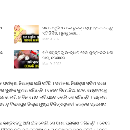
ୁଷ
ସାପ କାମୁଡ଼ିବା ପରେ ତୁରନ୍ତ ବ୍ୟବହାର କରନ୍ତୁ
ଏହି ଜିନିଷ, ମୂଳରୁ ଶେଷ…
Mar 9, 2023
୍କ
ମଝି ସମୁଦ୍ରରୁ ଉ-ଦ୍ଧାର ହେଲା ଗୁପ୍ତ-ଚର ଧଳା
ପାରା, ଡେଣାରେ…
Mar 9, 2023
ରୀକ୍ଷା ନିରୀକ୍ଷା ଜାରି ରହିଛି । ପରୀକ୍ଷା ନିରୀକ୍ଷା ସରିବା ପରେ
କ୍ତର ସୁଶୀଲ କୁମାର କହିଛନ୍ତି । ତେବେ ନିମୋନିଆ ହେବା ସମ୍ଭାବନାକୁ
ହେବା ଲାଗି ୭ ଦିନ ସମୟ ଲାଗିପାରେ ବୋଲି ସେ କହିଛନ୍ତି । ରାହୁଲର
ଡ଼ ବିଳାସପୁର ଜିଲ୍ଲା ମୁଖ୍ୟ ଚିକିତ୍ସାଧିକାରୀ ଡାକ୍ତର ପ୍ରମୋଦ
ଲ କଣ୍ଡିସନକୁ ଆସି ଯିବ ବୋଲି ସେ ଆଶା ପ୍ରକାଶ କରିଛନ୍ତି । ତେବେ
ୁ ନିତିଦିନ ପରି ଉଠି ଜଳଖିଆ ମଧ୍ୟ କରିଥିବାର ସୁଚନା ରହିଛି । ତେବେ