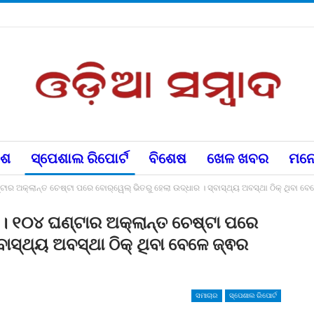
େଶ
ସ୍ପେଶାଲ ରିପୋର୍ଟ
ବିଶେଷ
ଖେଳ ଖବର
ମନୋ
ଟାର ଅକ୍ଲାନ୍ତ ଚେଷ୍ଟା ପରେ ବୋର୍‌ୱେଲ୍‌ ଭିତରୁ ହେଲା ଉଦ୍ଧାର । ସ୍ବାସ୍ଥ୍ୟ ଅବସ୍ଥା ଠିକ୍ ଥିବା 
 । ୧୦୪ ଘଣ୍ଟାର ଅକ୍ଲାନ୍ତ ଚେଷ୍ଟା ପରେ
୍ବାସ୍ଥ୍ୟ ଅବସ୍ଥା ଠିକ୍ ଥିବା ବେଳେ ଜ୍ଵର
ସମାଚାର
ସ୍ପେଶାଲ ରିପୋର୍ଟ