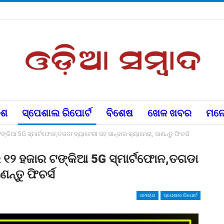
େଶ
ସ୍ପେଶାଲ ରିପୋର୍ଟ
ବିଶେଷ
ଖେଳ ଖବର
ମନୋ
ଙ୍କିଆ 5G ସ୍ମାର୍ଟଫୋନ,ତଗଡା ବ୍ୟାଟେରୀ ସହ ସାନ୍ଦାର କ୍ୟାମେରା, ଜାଣନ୍ତୁ ଫିଚର୍ସ
ର ୧୨ ହଜାର ଟଙ୍କିଆ 5G ସ୍ମାର୍ଟଫୋନ,ତଗଡା
ନ୍ତୁ ଫିଚର୍ସ
ସମାଚାର
ସ୍ପେଶାଲ ରିପୋର୍ଟ