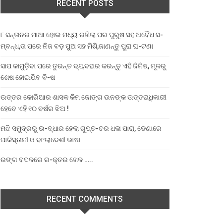
RECENT POSTS
୮ ସନ୍ତାନର ମାଆ ହୋଇ ମଧ୍ୟ ରଖିଲା ପର ପୁରୁଷ ସହ ଅବୈଧ ସ-
ମ୍ବନ୍ଧ,ତା ପରେ ନିଜ ବଡ଼ ପୁଅ ସହ ମିଶି,ଜାଣନ୍ତୁ ପୁରା ଘ-ଟଣା
ସାପ କାମୁଡ଼ିବା ପରେ ତୁରନ୍ତ ବ୍ୟବହାର କରନ୍ତୁ ଏହି ଜିନିଷ, ମୂଳରୁ
ଶେଷ ହୋଇଯିବ ବି-ଷ
ଉତ୍ତର କୋରିଆର ଶାସକ କିମ ଜୋଙ୍ଗ ଉନଙ୍କ ଉତ୍ତରାଧିକାରୀ
ହେବେ ଏହି ୧୦ ବର୍ଷର ଝିଅ !
ମଝି ସମୁଦ୍ରରୁ ଉ-ଦ୍ଧାର ହେଲା ଗୁପ୍ତ-ଚର ଧଳା ପାରା, ଡେଣାରେ
ପାକିସ୍ତାନୀ ଓ ବାଂଲାଦେଶୀ ଭାଷା
ରଙ୍ଗ ବଦଳରେ ର-କ୍ତର ଖେଳ …..
RECENT COMMENTS