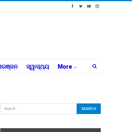
ରଞ୍ଜନ
ସ୍ୱାସ୍ଥ୍ୟ
More