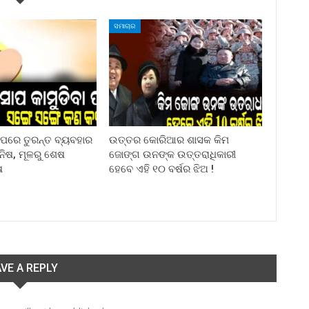
ସମାଚାର
ା ପରେ ତୁରନ୍ତ ବ୍ୟବହାର
ଉତ୍ତର କୋରିଆର ଶାସକ କିମ
ିନିଷ, ମୂଳରୁ ଶେଷ
ଜୋଙ୍ଗ ଉନଙ୍କ ଉତ୍ତରାଧିକାରୀ
ଷ
ହେବେ ଏହି ୧୦ ବର୍ଷର ଝିଅ !
VE A REPLY