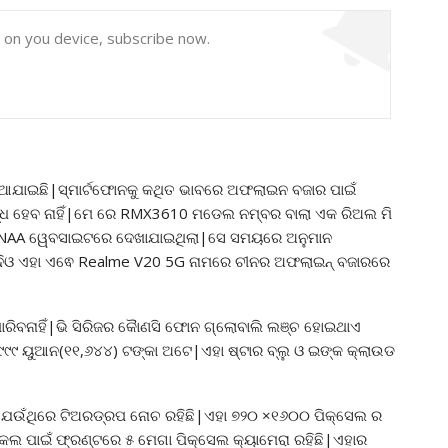
y on you device, subscribe now.
ଆଯାଇଛି|ସ୍ମାର୍ଟଫୋନକୁ କଥିତ ଭାବରେ ଅଫଲାଇନ ବଜାର ପାଇଁ
୍ଧ ହେବ ନାହିଁ|ମେ ରେ RMX3610 ମଡେଲ ନମ୍ବର ବାଲା ଏକ ରିଅଲ ମି
TENAA ୱେବସାଇଟରେ ଦେଖାଯାଇଥିଲା|ସେ ସମୟରେ ଅନୁମାନ
ିଓ ଏହା ଏଵେ Realme V20 5G ନାମରେ ଚୀନର ଅଫଲାଇନ୍ ବଜାରରେ
ପାରିବନାହିଁ|ଭି ସିରିଜର କୈାଣସି ଫୋନ ଗ୍ଲୋବାଲି ଲଞ୍ଚ ହୋଇଥାଏ
୯୯୯ ୟୁଆନ(୧୧,୬୪୪) ଟଙ୍କା ଅଟେ|ଏହା ଷ୍ଟାର ବ୍ଲୁ ଓ ଇଙ୍କ କ୍ଲାଉଡ
ି ଯେଉଁଥିରେ ଟିଅରଡ୍ରପ ନୋଚ ରହିଛି|ଏହା ୭୨୦ ×୧୬୦୦ ପିକ୍ସେଲ ର
କଲ ପାଇଁ ଫ୍ରଣ୍ଟରେ ୫ ମେଗା ପିକ୍ସେଲ କ୍ୟାମେରା ରହିଛି|ଏହାର