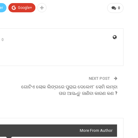
er
Google+
0
0
NEXT POST
ଗୋଟିଏ ଲୋକ ଲିଙ୍ଗରେ ପୁରାଇ ଦେଲେ୧୮ ସେମି ଲମ୍ବା
ତାର ଆସନ୍ତୁ ଜାଣିବା କାରଣ କଣ ?
More From Author