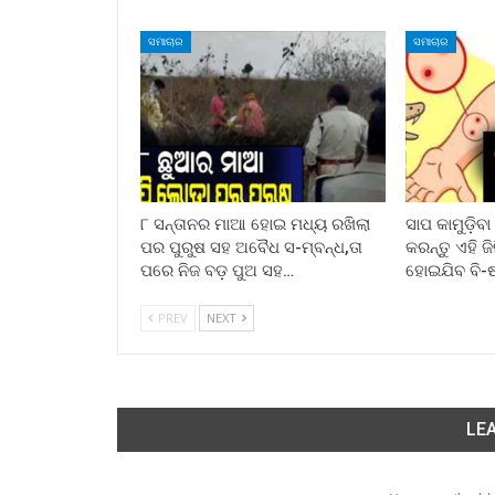
ସମାଚାର
ସମାଚାର
୮ ସନ୍ତାନର ମାଆ ହୋଇ ମଧ୍ୟ ରଖିଲା
ସାପ କାମୁଡ଼ିବ
ପର ପୁରୁଷ ସହ ଅବୈଧ ସ-ମ୍ବନ୍ଧ,ତା
କରନ୍ତୁ ଏହି ଜ
ପରେ ନିଜ ବଡ଼ ପୁଅ ସହ…
ହୋଇଯିବ ବି-
PREV
NEXT
LEA