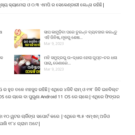
ଖ୍ୟ କ୍ୟାମେରା ଓ ୦.୩ ଏମପି ର ସେକେଣ୍ଡାରୀ ଲେନ୍ସ ରହିଛି|
ୁଷ
ସାପ କାମୁଡ଼ିବା ପରେ ତୁରନ୍ତ ବ୍ୟବହାର କରନ୍ତୁ
ଏହି ଜିନିଷ, ମୂଳରୁ ଶେଷ…
Mar 9, 2023
୍କ
ମଝି ସମୁଦ୍ରରୁ ଉ-ଦ୍ଧାର ହେଲା ଗୁପ୍ତ-ଚର ଧଳା
ପାରା, ଡେଣାରେ…
Mar 9, 2023
ହୁଡ ତଳେ ମହଜୁଦ ରହିଛି|ଏଥିରେ ୪ଜିବି ରାମ୍ ଓ ୧୨୮ ଜିବି ଇନବିଲ୍ଟ
 OS ରେ ଚାଲେ ବା ପୁରୁଣା Android 11 OS ରେ ଚାଲେ|ଏଥିରେ ଫିଙ୍ଗର
ା ୧୦ ୱଟର ଚାର୍ଜିଙ୍ଗ ସପୋର୍ଟ କରେ |ଏଥିରେ ୩.୫ ଏମ୍ଏମ୍ ଅଡିଓ
ପାଖି ୧୮୪ ଗ୍ରାମ ଅଟେ|