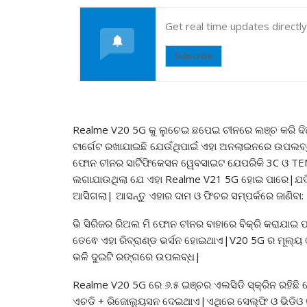
Get real time updates directl
Subscribe
Realme V20 5G କୁ ଲୁଚେଇ ଛପେଇ ଚୀନରେ ଲଞ୍ଚ କରି ଦି
ଟାର୍ଗେଟ ରଖାଯାଇଛି ଯେଉଁଥିପାଇଁ ଏହା ଅନଲାଇନରେ ଉପଲବ
ଫୋନ ଚୀନର ସାର୍ଟିଫିକେସନ ୱେବସାଇଟ ଯେପରିକି 3C ଓ 
ଲଗାଯାଉଥିଲା ଯେ ଏହା Realme V21 5G ହୋଇ ପାରେ|ଯଦ
ଆସିଗଲା| ଆସନ୍ତୁ ଏହାର ଦାମ ଓ ଫିଚର ସମ୍ପର୍କରେ ଜାଣିବା:
ଭି ସିରିଜର ରିଅଲ ମି ଫୋନ ଚୀନର ବାହାରେ ବିକ୍ରି କରାଯାଇ 
ତେଵେ ଏହା ରିବ୍ରାଣ୍ଡ ଭର୍ସନ ହୋଇଥାଏ|V20 5G ର ମୂଲ୍ୟ 
ଭଳି ଦୁଇଟି ରଙ୍ଗରେ ଉପଲବ୍ଧ|
Realme V20 5G ରେ ୬.୫ ଇଞ୍ଚର ଏଲସିଡି ସ୍କ୍ରିନ ରହିଛ
ଏଚଡି + ରିଜୋଲ୍ୟୁସନ ଦେଇଥାଏ|ଏଥିରେ ସେଲ୍ଫି ଓ ଭିଡିଓ 