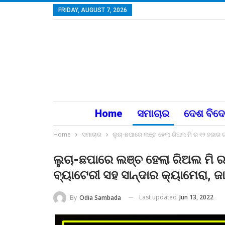
FRIDAY, AUGUST 7, 2026
Home
ସମାଚାର
ଦେଶ ବିଦ
Home
ସମାଚାର
ଲୁଚା-ଛପାରେ ଲଞ୍ଚ ହେଲା ରିଅଲ ମି ର ୧୨ ହଜାର ଟ
ଲୁଚା-ଛପାରେ ଲଞ୍ଚ ହେଲା ରିଅଲ ମି 
ବ୍ୟାଟେରୀ ସହ ସାନ୍ଦାର କ୍ୟାମେରା, ଜାଣ
Last updated
Jun 13, 2022
By
Odia Sambada