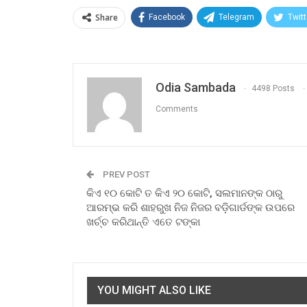
Share
Facebook
Telegram
Twitt
Odia Sambada
4498 Posts
Comments
PREV POST
କିଏ ୧୦ କୋଟି ତ କିଏ ୨୦ କୋଟି, ସଲମାନଙ୍କ ଠାରୁ
ଆରମ୍ଭ କରି ଶାହରୁଖ ନିଜ ନିଜର ବଡ଼ିଗାର୍ଡଙ୍କ ଉପରେ
ଖର୍ଚ୍ଚ କରିଥାନ୍ତି ଏତେ ଟଙ୍କା
YOU MIGHT ALSO LIKE