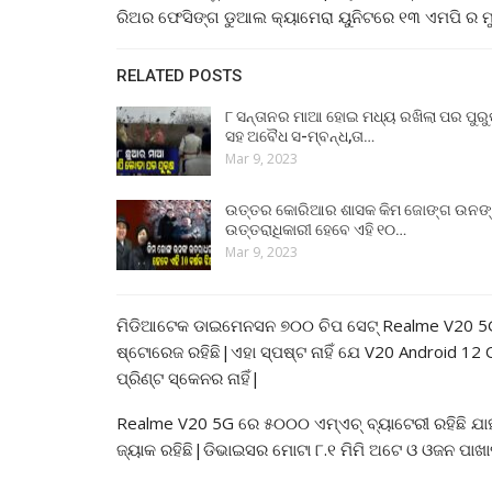
ରିଅର ଫେସିଙ୍ଗ ଡୁଆଲ କ୍ୟାମେରା ୟୁନିଟରେ ୧୩ ଏମପି ର ମୁ
RELATED POSTS
୮ ସନ୍ତାନର ମାଆ ହୋଇ ମଧ୍ୟ ରଖିଲା ପର ପୁର
ସହ ଅବୈଧ ସ-ମ୍ବନ୍ଧ,ତା…
Mar 9, 2023
ଉତ୍ତର କୋରିଆର ଶାସକ କିମ ଜୋଙ୍ଗ ଉନଙ
ଉତ୍ତରାଧିକାରୀ ହେବେ ଏହି ୧୦…
Mar 9, 2023
ମିଡିଆଟେକ ଡାଇମେନସନ ୭୦୦ ଚିପ ସେଟ୍ Realme V20 5G ର 
ଷ୍ଟୋରେଜ ରହିଛି|ଏହା ସ୍ପଷ୍ଟ ନାହିଁ ଯେ V20 Android 12
ପ୍ରିଣ୍ଟ ସ୍କେନର ନାହିଁ|
Realme V20 5G ରେ ୫୦୦୦ ଏମ୍ଏଚ୍ ବ୍ୟାଟେରୀ ରହିଛି ଯାହ
ଜ୍ୟାକ ରହିଛି|ଡିଭାଇସର ମୋଟା ୮.୧ ମିମି ଅଟେ ଓ ଓଜନ ପାଖା