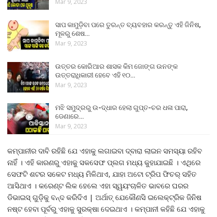
Mar 9, 2023
ସାପ କାମୁଡ଼ିବା ପରେ ତୁରନ୍ତ ବ୍ୟବହାର କରନ୍ତୁ ଏହି ଜିନିଷ,
ମୂଳରୁ ଶେଷ…
Mar 9, 2023
ଉତ୍ତର କୋରିଆର ଶାସକ କିମ ଜୋଙ୍ଗ ଉନଙ୍କ
ଉତ୍ତରାଧିକାରୀ ହେବେ ଏହି ୧୦…
Mar 9, 2023
ମଝି ସମୁଦ୍ରରୁ ଉ-ଦ୍ଧାର ହେଲା ଗୁପ୍ତ-ଚର ଧଳା ପାରା,
ଡେଣାରେ…
Mar 9, 2023
କମ୍ପାନୀର ଦାବି ରହିଛି ଯେ ଏହାକୁ ଲଗାଇବା ଦ୍ବାରା ଲାଇନ ସମସ୍ୟା ରହିବ
ନାହିଁ । ଏହି କାରଣରୁ ଏହାକୁ ସକସେଫ ପ୍ଲଗ ମଧ୍ୟ କୁହାଯାଇଛି । ଏଥିରେ
ସେଫଟି ଶଟର ସକେଟ ମଧ୍ୟ ମିଳିଥାଏ, ଯାହା ଅଟୋ ଟ୍ରିପ ଫିଚର୍ ସହିତ
ଆସିଥାଏ । କରେଣ୍ଟ ଲିକ ହେଲେ ଏହା ସ୍ୱୟଂଚାଳିତ ଭାବରେ ଘରର
ଡିଭାଇସ୍ ଗୁଡ଼ିକୁ ବନ୍ଦ କରିଦିଏ | ଅର୍ଥାତ୍ ଯେକୌଣସି ଇଲେକ୍ଟ୍ରିକ ଜିନିଷ
ନଷ୍ଟ ହେବା ପୂର୍ବରୁ ଏହାକୁ ସୁରକ୍ଷା ଦେଇଥାଏ । କମ୍ପାନୀ କହିଛି ଯେ ଏହାକୁ