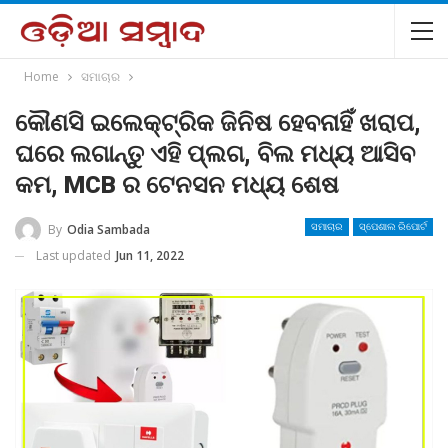
Home
ସମାଚାର
କୌଣସି ଇଲେକ୍ଟ୍ରିକ ଜିନିଷ ହେବନାହିଁ ଖରାପ,
ଘରେ ଲଗାନ୍ତୁ ଏହି ପ୍ଲଗ, ବିଲ ମଧ୍ୟ ଆସିବ
କମ, MCB ର ଟେନସନ ମଧ୍ୟ ଶେଷ
By
Odia Sambada
ସମାଚାର
ସ୍ପେଶାଲ ରିପୋର୍ଟ
Last updated
Jun 11, 2022