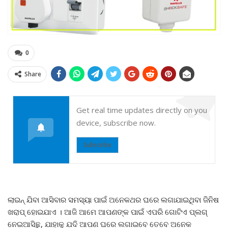
0
Share
Get real time updates directly on you
device, subscribe now.
Subscribe
ଲାଇନ୍ ଯିବା ଆସିବାର ସମସ୍ୟା ପାଇଁ ଅନେକଥର ଘରେ ଲଗାଯାଇଥିବା ଜିନିଷ
ଖରାପ୍ ହୋଇଯାଏ । ଆଜି ଆମେ ଆପଣଙ୍କ ପାଇଁ ଏପରି ଗୋଟିଏ ପ୍ଲଗ୍
ନେଇଆସିଛୁ, ଯାହାକୁ ଯଦି ଆପଣ ଘରେ ଲଗାଇବେ ତେବେ ଅନେକ