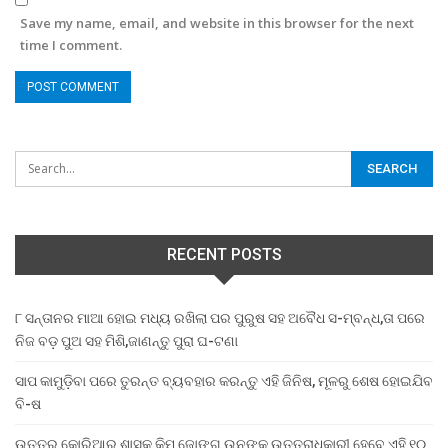
Save my name, email, and website in this browser for the next
time I comment.
RECENT POSTS
୮ ସନ୍ତାନର ମାଆ ହୋଇ ମଧ୍ୟ ରଖିଲା ପର ପୁରୁଷ ସହ ଅବୈଧ ସ-ମ୍ବନ୍ଧ,ତା ପରେ
ନିଜ ବଡ଼ ପୁଅ ସହ ମିଶି,ଜାଣନ୍ତୁ ପୁରା ଘ-ଟଣା
ସାପ କାମୁଡ଼ିବା ପରେ ତୁରନ୍ତ ବ୍ୟବହାର କରନ୍ତୁ ଏହି ଜିନିଷ, ମୂଳରୁ ଶେଷ ହୋଇଯିବ
ବି-ଷ
ଉତ୍ତର କୋରିଆର ଶାସକ କିମ ଜୋଙ୍ଗ ଉନଙ୍କ ଉତ୍ତରାଧିକାରୀ ହେବେ ଏହି ୧୦