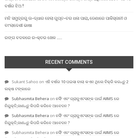
ବର୍ଷର ଝିଅ !
ମଝି ସମୁଦ୍ରରୁ ଉ-ଦ୍ଧାର ହେଲା ଗୁପ୍ତ-ଚର ଧଳା ପାରା, ଡେଣାରେ ପାକିସ୍ତାନୀ ଓ
ବାଂଲାଦେଶୀ ଭାଷା
ରଙ୍ଗ ବଦଳରେ ର-କ୍ତର ଖେଳ …..
RECENT COMMENTS
Sukant Sahoo
on
ଏହି ବର୍ଷର 10 ପଇସା ବାଲା କଏନ ଥିଲେ ବିକ୍ରି କରନ୍ତୁ 2
ଲକ୍ଷ ଟଙ୍କାରେ
Subhasmita Behera
on
ନର୍ସିଂ ଏବଂ ଗ୍ରାଜୁଏଟସଙ୍କ ପାଇଁ AIIMS ରେ
ନିଯୁକ୍ତି,ଜାଣନ୍ତୁ କିପରି କରିବେ ଆବେଦନ ?
Subhasmita Behera
on
ନର୍ସିଂ ଏବଂ ଗ୍ରାଜୁଏଟସଙ୍କ ପାଇଁ AIIMS ରେ
ନିଯୁକ୍ତି,ଜାଣନ୍ତୁ କିପରି କରିବେ ଆବେଦନ ?
Subhasmita Behera
on
ନର୍ସିଂ ଏବଂ ଗ୍ରାଜୁଏଟସଙ୍କ ପାଇଁ AIIMS ରେ