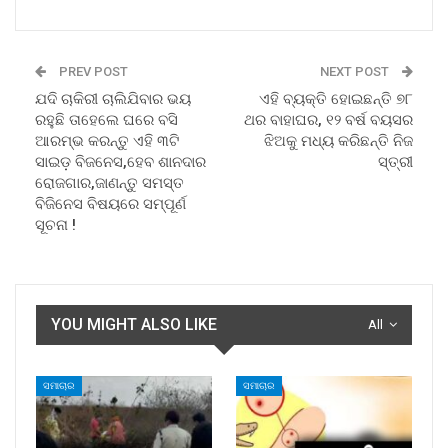
PREV POST
NEXT POST
ଯଦି ଚାକିରୀ ଚାଲିଯିବାର ଭୟ
ଏହି ବ୍ୟକ୍ତି ହୋଇଛନ୍ତି ୭୮
ରହୁଛି ତାହେଲେ ଘରେ ବସି
ଥର ବାହାଘର, ୧୨ ବର୍ଷ ବୟସର
ଆରମ୍ଭ କରନ୍ତୁ ଏହି ୩ଟି
ଝିଅକୁ ମଧ୍ୟ କରିଛନ୍ତି ନିଜ
ସାଇଡ଼ ବିଜନେସ,ହେବ ଶାନଦାର
ସ୍ତ୍ରୀ
ରୋଜଗାର,ଜାଣନ୍ତୁ ସମସ୍ତ
ବିଜିନେସ ବିଷୟରେ ସମ୍ପୂର୍ଣ
ସୂଚନା !
YOU MIGHT ALSO LIKE
All
ସମାଚାର
ସମାଚାର