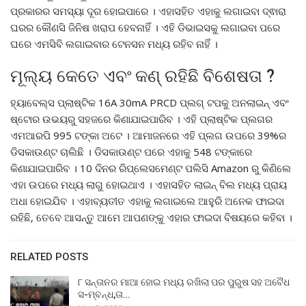
ପ୍ରକାରର ସମସ୍ୟା ଦୂର ହୋଇପାରେ । ଏହାସହିତ ଏହାକୁ ଲଗାଇବା ଦ୍ଵାରା
ଘରର କୌଣସି ଜିନିଷ ଖରାପ ହେବନାହିଁ । ଏହି ଡିଭାଇସକୁ ଲଗାଇବା ପରେ
ଘରେ ଏମସିବି ଲଗାଇବାର ଟେନସନ ମଧ୍ୟ ରହିବ ନାହିଁ ।
ମୂଲ୍ୟ କେତେ ଏବଂ କଣ୍ ରହିଛି ବିଶେଷତା ?
ହ୍ୟାବେଲ୍ସ ପ୍ଲାଷ୍ଟିକ 16A 30mA PRCD ପ୍ଲଗ୍ ଟପକୁ ଅନଲାଇନ୍ ଏବଂ
ଷ୍ଟୋର ଉଭୟରୁ ସହଜରେ କିଣାଯାଇପାରିବ । ଏହି ପ୍ଲାଷ୍ଟିକ ପ୍ଲଗର
ଏମଆରପି 995 ଟଙ୍କା ଅଟେ । ଆମାଜନରେ ଏହି ପ୍ଲଗ ଉପରେ 39%ର
ଡିସକାଉଣ୍ଟ ଚାଲିଛି । ଡିସକାଉଣ୍ଟ ପରେ ଏହାକୁ 548 ଟଙ୍କାରେ
କିଣାଯାଇପାରିବ । 10 ଦିନର ରିପ୍ଲେସମେଣ୍ଟ ପଲିସି Amazon ରୁ କିଣିଲେ
ଏହା ଉପରେ ମଧ୍ୟ ଲାଗୁ ହୋଇଥାଏ । ଏହାସହିତ ଲାଇନ୍ ବିଲ ମଧ୍ୟ ପ୍ରାୟ
ଅଧା ହୋଇଯିବ । ଏହାବ୍ୟତୀତ ଏହାକୁ ଲଗାଇଲେ ଆହୁରି ଅନେକ ଫାଇଦା
ରହିଛି, ତେବେ ଆସନ୍ତୁ ଆମେ ଆପଣଙ୍କୁ ଏହାର ଫାଇଦା ବିଷୟରେ କହିବା ।
RELATED POSTS
୮ ସନ୍ତାନର ମାଆ ହୋଇ ମଧ୍ୟ ରଖିଲା ପର ପୁରୁଷ ସହ ଅବୈଧ
ସ-ମ୍ବନ୍ଧ,ତା…