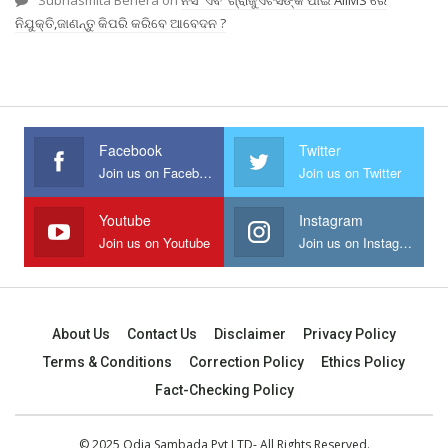
Subhasmita Behera
on
ନର୍ସିଂ ଏବଂ ଗ୍ରାଜୁଏଟସଙ୍କ ପାଇଁ AIIMS ରେ
ନିଯୁକ୍ତି,ଜାଣନ୍ତୁ କିପରି କରିବେ ଆବେଦନ ?
Facebook
Twitter
Join us on Facebook
Join us on Twitter
Youtube
Instagram
Join us on Youtube
Join us on Instagram
About Us
Contact Us
Disclaimer
Privacy Policy
Terms & Conditions
Correction Policy
Ethics Policy
Fact-Checking Policy
© 2025 Odia Sambada Pvt LTD- All Rights Reserved.