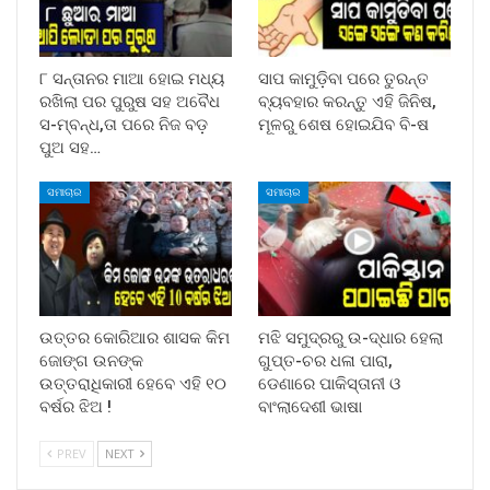
୮ ସନ୍ତାନର ମାଆ ହୋଇ ମଧ୍ୟ
ସାପ କାମୁଡ଼ିବା ପରେ ତୁରନ୍ତ
ରଖିଲା ପର ପୁରୁଷ ସହ ଅବୈଧ
ବ୍ୟବହାର କରନ୍ତୁ ଏହି ଜିନିଷ,
ସ-ମ୍ବନ୍ଧ,ତା ପରେ ନିଜ ବଡ଼
ମୂଳରୁ ଶେଷ ହୋଇଯିବ ବି-ଷ
ପୁଅ ସହ…
ସମାଚାର
ସମାଚାର
ଉତ୍ତର କୋରିଆର ଶାସକ କିମ
ମଝି ସମୁଦ୍ରରୁ ଉ-ଦ୍ଧାର ହେଲା
ଜୋଙ୍ଗ ଉନଙ୍କ
ଗୁପ୍ତ-ଚର ଧଳା ପାରା,
ଉତ୍ତରାଧିକାରୀ ହେବେ ଏହି ୧୦
ଡେଣାରେ ପାକିସ୍ତାନୀ ଓ
ବର୍ଷର ଝିଅ !
ବାଂଲାଦେଶୀ ଭାଷା
PREV
NEXT