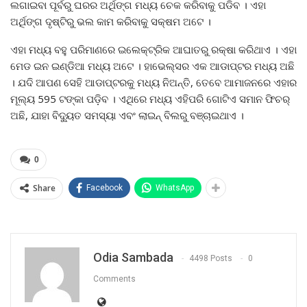
ଲଗାଇବା ପୂର୍ବରୁ ଘରର ଅର୍ଥିଙ୍ଗ ମଧ୍ୟ ଚେକ କରିବାକୁ ପଡିବ । ଏହା
ଅର୍ଥିଙ୍ଗ ଦୃଷ୍ଟିରୁ ଭଲ କାମ କରିବାକୁ ସକ୍ଷମ ଅଟେ ।
ଏହା ମଧ୍ୟ ବହୁ ପରିମାଣରେ ଇଲେକ୍ଟ୍ରିକ ଆଘାତରୁ ରକ୍ଷା କରିଥାଏ । ଏହା
ମେଡ ଇନ ଇଣ୍ଡିଆ ମଧ୍ୟ ଅଟେ । ହାଭେଲ୍ସର ଏକ ଆଡାପ୍ଟର ମଧ୍ୟ ଅଛି
। ଯଦି ଆପଣ ସେହି ଆଡାପ୍ଟରକୁ ମଧ୍ୟ ନିଅନ୍ତି, ତେବେ ଆମାଜନରେ ଏହାର
ମୂଲ୍ୟ 595 ଟଙ୍କା ପଡ଼ିବ । ଏଥିରେ ମଧ୍ୟ ଏହିପରି ଗୋଟିଏ ସମାନ ଫିଚର୍
ଅଛି, ଯାହା ବିଦ୍ୟୁତ ସମସ୍ୟା ଏବଂ ଲାଇନ୍ ବିଲରୁ ବଞ୍ଚାଇଥାଏ ।
0
Share
Facebook
WhatsApp
Odia Sambada
4498 Posts
0
Comments