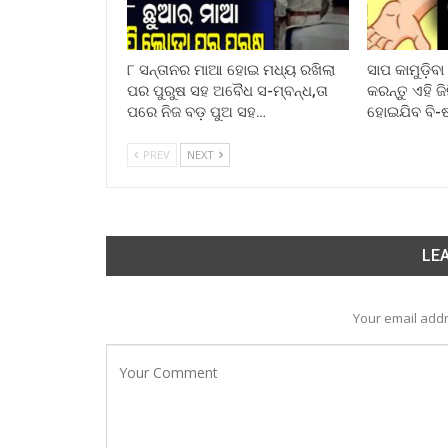
୮ ସନ୍ତାନର ମାଆ ହୋଇ ମଧ୍ୟ ରଖିଲା
ସାପ କାମୁଡ଼ିବ
ପର ପୁରୁଷ ସହ ଅବୈଧ ସ-ମ୍ବନ୍ଧ,ତା
କରନ୍ତୁ ଏହି ଜ
ପରେ ନିଜ ବଡ଼ ପୁଅ ସହ…
ହୋଇଯିବ ବି-
PREV
NEXT
LEA
Your email addr