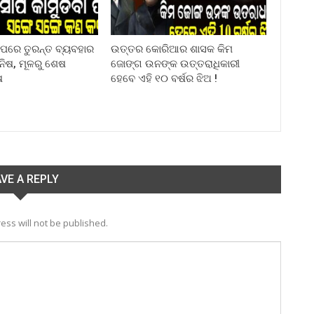
ା ପରେ ତୁରନ୍ତ ବ୍ୟବହାର
ଉତ୍ତର କୋରିଆର ଶାସକ କିମ
ିନିଷ, ମୂଳରୁ ଶେଷ
ଜୋଙ୍ଗ ଉନଙ୍କ ଉତ୍ତରାଧିକାରୀ
ଷ
ହେବେ ଏହି ୧୦ ବର୍ଷର ଝିଅ !
VE A REPLY
ess will not be published.