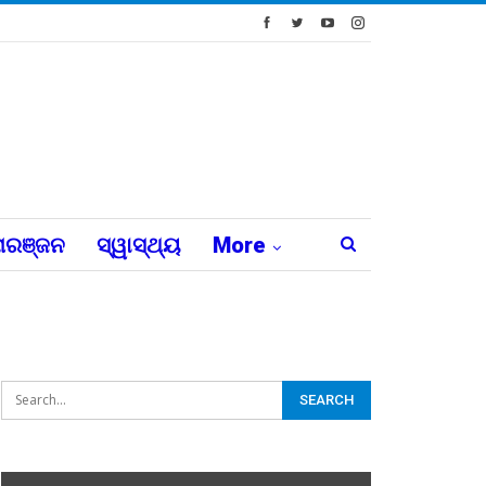
ରଞ୍ଜନ
ସ୍ୱାସ୍ଥ୍ୟ
More