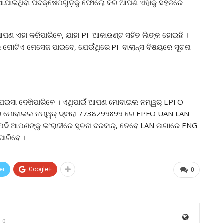
ରେ ଦିଆଯାଇଥିବା ପଦକ୍ଷେପଗୁଡ଼ିକୁ ଫୋଲୋ କରି ଆପଣ ଏହାକୁ ସହଜରେ
ଣ ଏହା କରିପାରିବେ, ଯାହା PF ଆକାଉଣ୍ଟ ସହିତ ଲିଙ୍କ ହୋଇଛି ।
ୋଟିଏ ମେସେଜ ପାଇବେ, ଯେଉଁଥିରେ PF ବାଲାନ୍ସ ବିଷୟରେ ସୂଚନା
 ପଇସା ଦେଖିପାରିବେ । ଏଥିପାଇଁ ଆପଣ ମୋବାଇଲ ନମ୍ୱର୍ EPFO
ିଜର ମୋବାଇଲ ନମ୍ୱର୍ ଦ୍ଵାରା 7738299899 ରେ EPFO UAN LAN
 ଯଦି ଆପଣଙ୍କୁ ଇଂରାଜୀରେ ସୂଚନା ଦରକାର୍, ତେବେ LAN ଜାଗାରେ ENG
ପାରିବେ ।
er
Google+
0
0