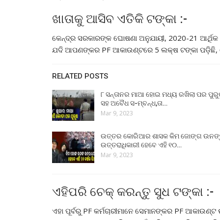
ଖାତାକୁ ଆସିବ ଏତିକି ଟଙ୍କା :-
କେନ୍ଦ୍ର ସରକାରଙ୍କ ଘୋଷଣା ଅନୁଯାୟୀ, 2020-21 ଆର୍ଥିକ ବ
ଯଦି ଆପଣଙ୍କର PF ଆକାଉଣ୍ଟରେ 5 ଲକ୍ଷ ଟଙ୍କା ପଡ଼ିଛି, 
RELATED POSTS
୮ ସନ୍ତାନର ମାଆ ହୋଇ ମଧ୍ୟ ରଖିଲା ପର ପୁର
ସହ ଅବୈଧ ସ-ମ୍ବନ୍ଧ,ତା…
Mar 9, 2023
ଉତ୍ତର କୋରିଆର ଶାସକ କିମ ଜୋଙ୍ଗ ଉନଙ
ଉତ୍ତରାଧିକାରୀ ହେବେ ଏହି ୧୦…
Mar 9, 2023
ଏହିପରି ଚେକ୍ କରନ୍ତୁ ସୁଧ ଟଙ୍କା :-
ଏହା ପୂର୍ବରୁ PF କର୍ମଚାରୀମାନେ ସେମାନଙ୍କର PF ଆକାଉଣ