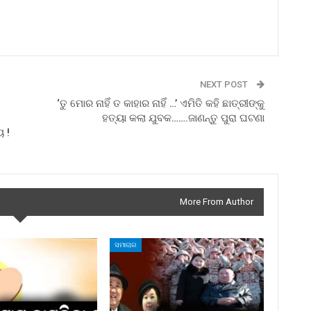
NEXT POST
‘ତୁ ମୋର ନାହିଁ ତ କାହାର ନାହିଁ …’ ଏମିତି କହି ଛାତ୍ରୀଙ୍କୁ
ହତ୍ୟା କଲା ଯୁବକ…….ଜାଣନ୍ତୁ ପୁରା ଘଟଣା
ୟ !
More From Author
ସମାଚାର