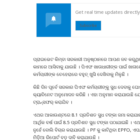
Get real time updates directl
Subscribe
ପ୍ରାଇଭେଟ କିମ୍ବା ସରକାରୀ ଅନୁଷ୍ଠାନରେ ଆପଣ ଜବ କରୁ
କାମରେ ଆସିବାକୁ ଯାଉଛି । ପିଏଫ ଖାତାଧାରୀଙ୍କ ପାଇଁ ଖାତାର
କର୍ମଚାରୀଙ୍କ ଚେହେରାରେ ବହୁତ୍ ଖୁସି ଦେଖିବାକୁ ମିଳୁଛି ।
କିଛି ଦିନ ପୂର୍ବେ ସରକାର ପିଏଫ କର୍ମଚାରୀଙ୍କୁ ସୁଧ ଦେବାକୁ 
କ୍ୟାବିନେଟ ଅନୁମୋଦନ କରିଛି । ଏହା ଅନୁମାନ କରାଯାଉଛି ଯେ ଜ
ଟ୍ରାନ୍ସଫର୍ କରାଯିବ ।
ଏଥର ଆକାଉଣ୍ଟରେ 8.1 ପ୍ରତିଶତ ସୁଧ ଟଙ୍କା ଜମା କରାଯାଉଛି,
ଆର୍ଥିକ ବର୍ଷ ପାଇଁ 8.5 ପ୍ରତିଶତ ସୁଧ ଟଙ୍କା ପଠାଯାଇଛି । ଏ
ନୁହେଁ ବୋଲି ବିଚାର କରାଯାଉଛି । PF କୁ କାଟିଥିବା EPFO, ଏପର୍
ମିଡ଼ିଆ ରିପୋର୍ଟ ବଡ଼ ଦାବି କରାଯାଉଛି ।