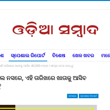
େଶ
ସ୍ପେଶାଲ ରିପୋର୍ଟ
ବିଶେଷ
ଖେଳ ଖବର
ମନୋ
ଏହି ତାରିଖରେ ଖାତାକୁ ଆସିବ 40,000 ଟଙ୍କା ! ଶୀଘ୍ର ଚେକ କରନ୍ତୁ
ଲେ ନସରେ, ଏହି ତାରିଖରେ ଖାତାକୁ ଆସିବ
ୁ
ସମାଚାର
ସ୍ପେଶାଲ ରିପୋର୍ଟ