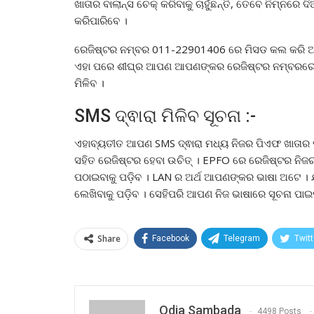
ଖାତାର ବାଲାନ୍ସ ଚେକ୍ କରିବାକୁ ଚାହୁଁଛନ୍ତି, ତେବେ ନିମ୍ନ
କରିପାରିବେ ।
ରେଜିଷ୍ଟର ନମ୍ବର 011-22901406 ରେ ମିସଡ କଲ କରି ଆପ
ଏହା ପରେ ଶୀଘ୍ର ଆପଣ ଆପଣଙ୍କର ରେଜିଷ୍ଟର ନମ୍ବରରେ ଗ
ମିଳିବ ।
SMS ଦ୍ଵାରା ମିଳିବ ସୂଚନା :-
ଏହାବ୍ୟତୀତ ଆପଣ SMS ଦ୍ଵାରା ମଧ୍ୟ ନିଜର ପିଏଫ ଖାତାର
ସହିତ ରେଜିଷ୍ଟର ହେବା ଉଚିତ୍ । EPFO ରେ ରେଜିଷ୍ଟର ନ
ପଠାଇବାକୁ ପଡ଼ିବ । LAN ର ଅର୍ଥ ଆପଣଙ୍କର ଭାଷା ଅଟେ ।
ଲେଖିବାକୁ ପଡ଼ିବ । ସେହିପରି ଆପଣ ନିଜ ଭାଷାରେ ସୂଚନା ପାଇ
Share
Facebook
Telegram
Twitt
Odia Sambada
4498 Posts