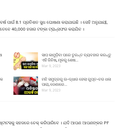
ର୍ଷ ପାଇଁ 8.1 ପ୍ରତିଶତ ସୁଧ ଘୋଷଣା କରାଯାଇଛି । ସେହି ଅନୁଯାୟୀ,
ତେବେ 40,000 ହଜାର ଟଙ୍କା ଟ୍ରାନ୍ସଫର କରାଯିବ ।
ୁଷ
ସାପ କାମୁଡ଼ିବା ପରେ ତୁରନ୍ତ ବ୍ୟବହାର କରନ୍ତୁ
ଏହି ଜିନିଷ, ମୂଳରୁ ଶେଷ…
Mar 9, 2023
୍କ
ମଝି ସମୁଦ୍ରରୁ ଉ-ଦ୍ଧାର ହେଲା ଗୁପ୍ତ-ଚର ଧଳା
ପାରା, ଡେଣାରେ…
Mar 9, 2023
୍ଟ ଷ୍ଟାଟସକୁ ସହଜରେ ଚେକ୍ କରିପାରିବେ । ଯଦି ଆପଣ ଆପଣଙ୍କର PF