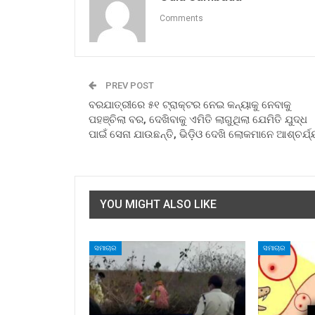
Comments
PREV POST
ବରଯାତ୍ରୀରେ ୫୧ ଟ୍ରାକ୍ଟର ନେଇ କନ୍ୟାକୁ ନେବାକୁ
ପହଞ୍ଚିଲା ବର, ଦେଖିବାକୁ ଏମିତି ଲାଗୁଥିଲା ଯେମିତି ଯୁଦ୍ଧ
ପାଇଁ ସେନା ଯାଉଛନ୍ତି, ଭିଡ଼ିଓ ଦେଖି ଲୋକମାନେ ଆଶ୍ଚର୍ଯ୍
YOU MIGHT ALSO LIKE
ସମାଚାର
ସମାଚାର