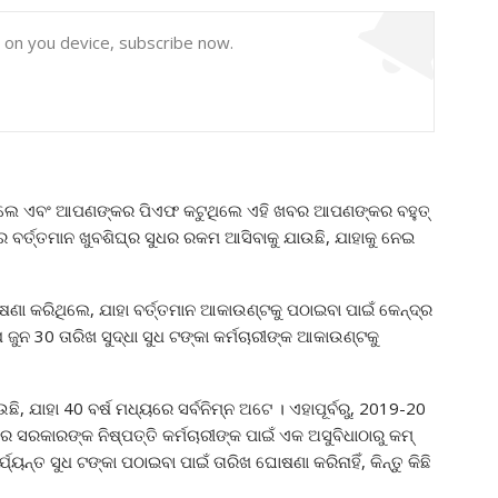
y on you device, subscribe now.
ଥିଲେ ଏବଂ ଆପଣଙ୍କର ପିଏଫ କଟୁଥିଲେ ଏହି ଖବର ଆପଣଙ୍କର ବହୁତ୍
େ ବର୍ତ୍ତମାନ ଖୁବଶିଘ୍ର ସୁଧର ରକମ ଆସିବାକୁ ଯାଉଛି, ଯାହାକୁ ନେଇ
ଘୋଷଣା କରିଥିଲେ, ଯାହା ବର୍ତ୍ତମାନ ଆକାଉଣ୍ଟକୁ ପଠାଇବା ପାଇଁ କେନ୍ଦ୍ର
ୁନ 30 ତାରିଖ ସୁଦ୍ଧା ସୁଧ ଟଙ୍କା କର୍ମଚାରୀଙ୍କ ଆକାଉଣ୍ଟକୁ
 ଯାହା 40 ବର୍ଷ ମଧ୍ୟରେ ସର୍ବନିମ୍ନ ଅଟେ । ଏହାପୂର୍ବରୁ, 2019-20
ଥର ସରକାରଙ୍କ ନିଷ୍ପତ୍ତି କର୍ମଚାରୀଙ୍କ ପାଇଁ ଏକ ଅସୁବିଧାଠାରୁ କମ୍
ଯ୍ୟନ୍ତ ସୁଧ ଟଙ୍କା ପଠାଇବା ପାଇଁ ତାରିଖ ଘୋଷଣା କରିନାହିଁ, କିନ୍ତୁ କିଛି