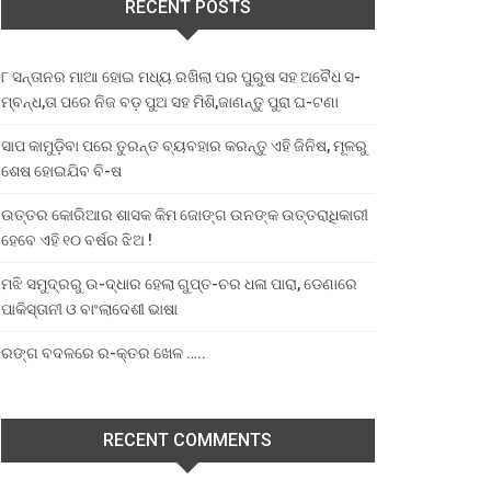
RECENT POSTS
୮ ସନ୍ତାନର ମାଆ ହୋଇ ମଧ୍ୟ ରଖିଲା ପର ପୁରୁଷ ସହ ଅବୈଧ ସ-
ମ୍ବନ୍ଧ,ତା ପରେ ନିଜ ବଡ଼ ପୁଅ ସହ ମିଶି,ଜାଣନ୍ତୁ ପୁରା ଘ-ଟଣା
ସାପ କାମୁଡ଼ିବା ପରେ ତୁରନ୍ତ ବ୍ୟବହାର କରନ୍ତୁ ଏହି ଜିନିଷ, ମୂଳରୁ
ଶେଷ ହୋଇଯିବ ବି-ଷ
ଉତ୍ତର କୋରିଆର ଶାସକ କିମ ଜୋଙ୍ଗ ଉନଙ୍କ ଉତ୍ତରାଧିକାରୀ
ହେବେ ଏହି ୧୦ ବର୍ଷର ଝିଅ !
ମଝି ସମୁଦ୍ରରୁ ଉ-ଦ୍ଧାର ହେଲା ଗୁପ୍ତ-ଚର ଧଳା ପାରା, ଡେଣାରେ
ପାକିସ୍ତାନୀ ଓ ବାଂଲାଦେଶୀ ଭାଷା
ରଙ୍ଗ ବଦଳରେ ର-କ୍ତର ଖେଳ …..
RECENT COMMENTS