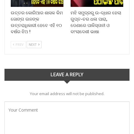
ଉତ୍ତର କୋରିଆର ଶାସକ କିମ
ମଝି ସମୁଦ୍ରରୁ ଉ-ଦ୍ଧାର ହେଲା
ଜୋଙ୍ଗ ଉନଙ୍କ
ଗୁପ୍ତ-ଚର ଧଳା ପାରା,
ଉତ୍ତରାଧିକାରୀ ହେବେ ଏହି ୧୦
ଡେଣାରେ ପାକିସ୍ତାନୀ ଓ
ବର୍ଷର ଝିଅ !
ବାଂଲାଦେଶୀ ଭାଷା
PREV
NEXT
LEAVE A REPLY
Your email address will not be published.