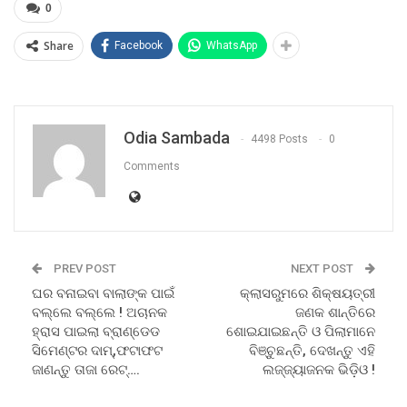
0
Share
Facebook
WhatsApp
Odia Sambada
4498 Posts
0
Comments
PREV POST
NEXT POST
ଘର ବନାଇବା ବାଲାଙ୍କ ପାଇଁ
କ୍ଲାସରୁମରେ ଶିକ୍ଷୟତ୍ରୀ
ବଲ୍ଲେ ବଲ୍ଲେ ! ଅଚାନକ
ଜଣକ ଶାନ୍ତିରେ
ହ୍ରାସ ପାଇଲା ବ୍ରାଣ୍ଡେଡ
ଶୋଇଯାଇଛନ୍ତି ଓ ପିଲାମାନେ
ସିମେଣ୍ଟର ଦାମ୍,ଫଟାଫଟ
ବିଞ୍ଚୁଛନ୍ତି, ଦେଖନ୍ତୁ ଏହି
ଜାଣନ୍ତୁ ତାଜା ରେଟ୍….
ଲଜ୍ଜ୍ୟାଜନକ ଭିଡ଼ିଓ !