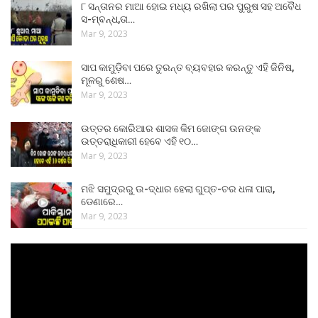
୮ ସନ୍ତାନର ମାଆ ହୋଇ ମଧ୍ୟ ରଖିଲା ପର ପୁରୁଷ ସହ ଅବୈଧ
ସ-ମ୍ବନ୍ଧ,ତା…
Mar 9, 2023
ସାପ କାମୁଡ଼ିବା ପରେ ତୁରନ୍ତ ବ୍ୟବହାର କରନ୍ତୁ ଏହି ଜିନିଷ,
ମୂଳରୁ ଶେଷ…
Mar 9, 2023
ଉତ୍ତର କୋରିଆର ଶାସକ କିମ ଜୋଙ୍ଗ ଉନଙ୍କ
ଉତ୍ତରାଧିକାରୀ ହେବେ ଏହି ୧୦…
Mar 9, 2023
ମଝି ସମୁଦ୍ରରୁ ଉ-ଦ୍ଧାର ହେଲା ଗୁପ୍ତ-ଚର ଧଳା ପାରା,
ଡେଣାରେ…
Mar 9, 2023