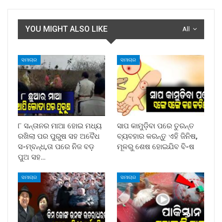
YOU MIGHT ALSO LIKE
All
ସମାଚାର
ସମାଚାର
୮ ସନ୍ତାନର ମାଆ ହୋଇ ମଧ୍ୟ
ସାପ କାମୁଡ଼ିବା ପରେ ତୁରନ୍ତ
ରଖିଲା ପର ପୁରୁଷ ସହ ଅବୈଧ
ବ୍ୟବହାର କରନ୍ତୁ ଏହି ଜିନିଷ,
ସ-ମ୍ବନ୍ଧ,ତା ପରେ ନିଜ ବଡ଼
ମୂଳରୁ ଶେଷ ହୋଇଯିବ ବି-ଷ
ପୁଅ ସହ…
ସମାଚାର
ସମାଚାର