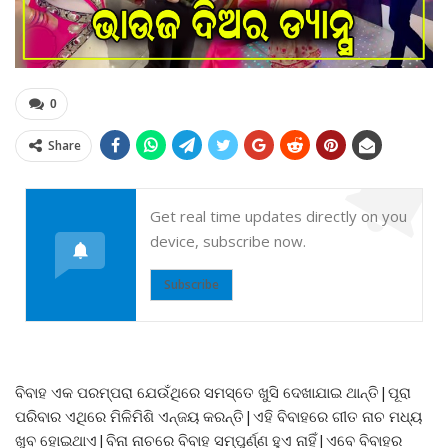
0
Share
Get real time updates directly on you
device, subscribe now.
Subscribe
ବିବାହ ଏକ ପରମ୍ପରା ଯେଉଁଥିରେ ସମସ୍ତେ ଖୁସି ଦେଖାଯାଇ ଥାନ୍ତି|ପୂରା
ପରିବାର ଏଥିରେ ମିଳିମିଶି ଏନ୍ଜୟ କରନ୍ତି|ଏହି ବିବାହରେ ଗୀତ ନାଚ ମଧ୍ୟ
ଖୁବ ହୋଇଥାଏ|ବିନା ନାଚରେ ବିବାହ ସମ୍ପୁର୍ଣ୍ଣ ହୁଏ ନାହିଁ|ଏବେ ବିବାହର