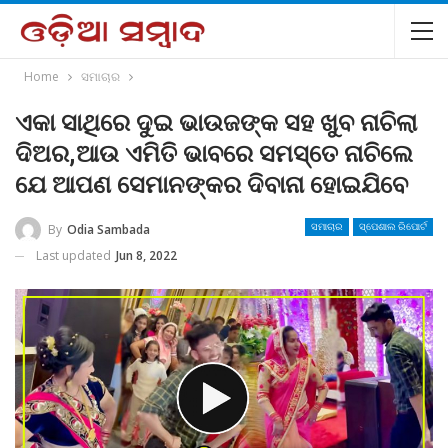
Home
ସମାଚାର
ଏକା ସାଥିରେ ଦୁଇ ଭାଉଜଙ୍କ ସହ ଖୁବ ନାଚିଲା
ଦିଅର,ଆଉ ଏମିତି ଭାବରେ ସମସ୍ତେ ନାଚିଲେ
ଯେ ଆପଣ ସେମାନଙ୍କର ଦିବାନା ହୋଇଯିବେ
By
Odia Sambada
ସମାଚାର
ସ୍ପେଶାଲ ରିପୋର୍ଟ
Last updated
Jun 8, 2022