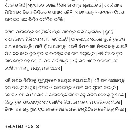
ସିଜନ ଚାଲିଛି|ସବୁଆଡେ ଢୋଲ ନିଶାଣର ଶଵ୍ଦ ଶୁଣାଯାଉଛି|ସୋସିଆଲ
ମିଡିଆରେ ବିବାହ ଭିଡିଓର ଭଣ୍ଡାର ରହିଛି|ଏଵେ ଇଣ୍ଟରନେଟରେ ଦିଅର
ଭାଉଜର ଏକ ଭିଡିଓ ଚର୍ଚ୍ଚିତ ରହିଛି|
ଦିଅର ଭାଉଜଙ୍କ ସମ୍ପର୍କ ସାଙ୍ଗ ମାନଙ୍କ ଭଳି ହୋଇଥାଏ|ଦୁହେଁ
ସାଧାରଣତଃ ମିଶି ହସ ମଜାକ କରିଥାନ୍ତି|ଆବଶ୍ୟକ ସ୍ଥଳେ ଦୁହେଁ ଦୁହିଁଙ୍କ
ସାଥ ଦେଇଥାନ୍ତି|ଆଜି ମୁଁ ଆପଣଙ୍କୁ ଏଭଳି ଦିଅର ସହ ମିଳାଇବାକୁ ଯାଉଛି
ଯିଏ ବିବାହରେ ଦୁଇ ଦୁଇ ଭାଉଜଙ୍କ ସହ ନାଚ‌ କରୁଛନ୍ତି|ଏହି ଦିଅର ଦୁଇ
ଭାଉଜଙ୍କ ସହ କମାଲ ନାଚ ନାଚିଥାନ୍ତି|ଏହି ନାଚ ଏତେ ମଜାଦାର ଯେ
ଦେଖିବା ବାଲାକୁ ମଧ୍ୟ ମଜା ଆସେ|
ଏହି ନାଚର ଭିଡିଓକୁ ୟୁଟ୍ୟୁବରେ ସେୟାର କରାଯାଇଛି|ଏହି ନାଚ ଲୋକଙ୍କୁ
ବଡ ପସନ୍ଦ ଆସୁଛି|ଦିଅର ଓ ଭାଉଜଙ୍କ ଯୋଡି ନାଚ ସୁପର କରନ୍ତି|
ଗୋଟିଏ ଦିଅର ଓ ଗୋଟିଏ ଭାଉଜଙ୍କ ନାଚର ବହୁ ଭିଡିଓ ଦେଖିବାକୁ ମିଳେ|
କିନ୍ତୁ ଦୁଇ ଭାଉଜଙ୍କ ସହ ଗୋଟିଏ ଦିଅରର ନାଚ କମ ଦେଖିବାକୁ ମିଳେ|
ଦିଅର ସହ ନାଚୁଥିବା ଦୁଇ ଭାଉଜଙ୍କ ତଗଡା କମ୍ପିଟିସନ ଦେଖିବାକୁ ମିଳେ|
RELATED POSTS