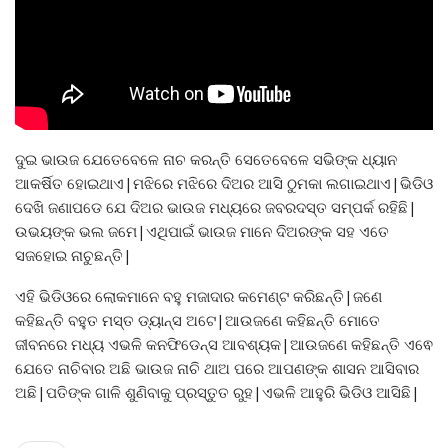
ଦୁଇ ଭାଉଜ ଯେତେବେଳେ ନାଚ କରନ୍ତି ସେତେବେଳେ ସଭିଙ୍କ ଧ୍ୟାନ
ଆକର୍ଷିତ ହୋଇଥାଏ|ମଝିରେ ମଝିରେ ଦିଅର ଆସି ଠୁମକା ଲଗାଇଥାଏ|ଭିଡିଓ
ଦେଖି ଜଣାପଡେ ଯେ ଦିଅର ଭାଉଜ ମଧ୍ୟରେ ଜବରଦସ୍ତ ସମ୍ପର୍କ ରହିଛି|
ଉଭୟଙ୍କ ଭଲ ଜମେ|ଏଥିପାଇଁ ଭାଉଜ ମାନେ ଦିଅରଙ୍କ ସହ ଏତେ
ସଜହୋଇ ନାଚୁଛନ୍ତି|
ଏହି ଭିଡିଓରେ ଲୋକମାନେ ବହୁ ମଜାଦାର କମେଣ୍ଟ କରିଛନ୍ତି|ଜଣେ
କହିଛନ୍ତି ବହୁତ ମସ୍ତ ଡ୍ୟାନ୍ସ ଅଟେ|ଆଉଜଣେ କହିଛନ୍ତି ମୋତେ
ଜୀବନରେ ମଧ୍ୟ ଏଭଳି କନଫିଡେନ୍ସ ଆବଶ୍ୟକ|ଆଉଜଣେ କହିଛନ୍ତି ଏଵେ
ଯେତେ ନାଚିବାର ଅଛି ଭାଉଜ ନାଚି ଥାଅ ପରେ ଆପଣଙ୍କ ଶାସନ ଆସିବାର
ଅଛି|ପତିଙ୍କ ଗାଳି ଶୁଣିବାକୁ ପ୍ରସ୍ତୁତ ରୁହ|ଏଭଳି ଆହୁରି ଭିଡିଓ ଆସିଛି|