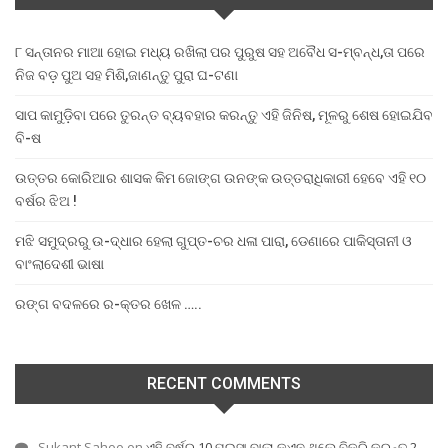
୮ ସନ୍ତାନର ମାଆ ହୋଇ ମଧ୍ୟ ରଖିଲା ପର ପୁରୁଷ ସହ ଅବୈଧ ସ-ମ୍ବନ୍ଧ,ତା ପରେ
ନିଜ ବଡ଼ ପୁଅ ସହ ମିଶି,ଜାଣନ୍ତୁ ପୁରା ଘ-ଟଣା
ସାପ କାମୁଡ଼ିବା ପରେ ତୁରନ୍ତ ବ୍ୟବହାର କରନ୍ତୁ ଏହି ଜିନିଷ, ମୂଳରୁ ଶେଷ ହୋଇଯିବ
ବି-ଷ
ଉତ୍ତର କୋରିଆର ଶାସକ କିମ ଜୋଙ୍ଗ ଉନଙ୍କ ଉତ୍ତରାଧିକାରୀ ହେବେ ଏହି ୧୦
ବର୍ଷର ଝିଅ !
ମଝି ସମୁଦ୍ରରୁ ଉ-ଦ୍ଧାର ହେଲା ଗୁପ୍ତ-ଚର ଧଳା ପାରା, ଡେଣାରେ ପାକିସ୍ତାନୀ ଓ
ବାଂଲାଦେଶୀ ଭାଷା
ରଙ୍ଗ ବଦଳରେ ର-କ୍ତର ଖେଳ …..
RECENT COMMENTS
Sukant Sahoo
on
ଏହି ବର୍ଷର 10 ପଇସା ବାଲା କଏନ ଥିଲେ ବିକ୍ରି କରନ୍ତୁ 2