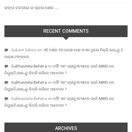
ରଙ୍ଗ ବଦଳରେ ର-କ୍ତର ଖେଳ …..
RECENT COMMENTS
Sukant Sahoo
on
ଏହି ବର୍ଷର 10 ପଇସା ବାଲା କଏନ ଥିଲେ ବିକ୍ରି କରନ୍ତୁ 2
ଲକ୍ଷ ଟଙ୍କାରେ
Subhasmita Behera
on
ନର୍ସିଂ ଏବଂ ଗ୍ରାଜୁଏଟସଙ୍କ ପାଇଁ AIIMS ରେ
ନିଯୁକ୍ତି,ଜାଣନ୍ତୁ କିପରି କରିବେ ଆବେଦନ ?
Subhasmita Behera
on
ନର୍ସିଂ ଏବଂ ଗ୍ରାଜୁଏଟସଙ୍କ ପାଇଁ AIIMS ରେ
ନିଯୁକ୍ତି,ଜାଣନ୍ତୁ କିପରି କରିବେ ଆବେଦନ ?
Subhasmita Behera
on
ନର୍ସିଂ ଏବଂ ଗ୍ରାଜୁଏଟସଙ୍କ ପାଇଁ AIIMS ରେ
ନିଯୁକ୍ତି,ଜାଣନ୍ତୁ କିପରି କରିବେ ଆବେଦନ ?
ARCHIVES