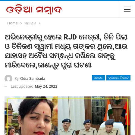
Home
ସମାଚାର
ଅଭିନେତ୍ରୀରୁ ହେଲେ RJD ନେତ୍ରୀ, ତିନି ପିଲା
ଓ ତିନିଜଣ ସ୍ୱାମୀ ମଧ୍ୟ ତାଙ୍କର ଥିଲେ,ଆଉ
ଯାହାସହ ଅବୈଧ ସମ୍ଵନ୍ଧ ରଖିଲେ ତାଙ୍କୁ
ମାରିଦେଲେ,ଜାଣନ୍ତୁ ପୁରା ଘଟଣା
By
Odia Sambada
ସମାଚାର
ସ୍ପେଶାଲ ରିପୋର୍ଟ
Last updated
May 24, 2022