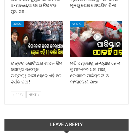
ସ-ମ୍ବନ୍ଧ,ତା ପରେ ନିଜ ବଡ଼
ମୂଳରୁ ଶେଷ ହୋଇଯିବ ବି-ଷ
ପୁଅ ସହ…
ସମାଚାର
ସମାଚାର
ଉତ୍ତର କୋରିଆର ଶାସକ କିମ
ମଝି ସମୁଦ୍ରରୁ ଉ-ଦ୍ଧାର ହେଲା
ଜୋଙ୍ଗ ଉନଙ୍କ
ଗୁପ୍ତ-ଚର ଧଳା ପାରା,
ଉତ୍ତରାଧିକାରୀ ହେବେ ଏହି ୧୦
ଡେଣାରେ ପାକିସ୍ତାନୀ ଓ
ବର୍ଷର ଝିଅ !
ବାଂଲାଦେଶୀ ଭାଷା
PREV
NEXT
LEAVE A REPLY