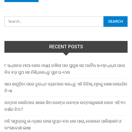
RECENT POSTS
୮ ସନ୍ତାନର ମାଆ ହୋଇ ମଧ୍ୟ ରଖିଲା ପର ପୁରୁଷ ସହ ଅବୈଧ ସ-ମ୍ବନ୍ଧ,ତା ପରେ
ନିଜ ବଡ଼ ପୁଅ ସହ ମିଶି,ଜାଣନ୍ତୁ ପୁରା ଘ-ଟଣା
ସାପ କାମୁଡ଼ିବା ପରେ ତୁରନ୍ତ ବ୍ୟବହାର କରନ୍ତୁ ଏହି ଜିନିଷ, ମୂଳରୁ ଶେଷ ହୋଇଯିବ
ବି-ଷ
ଉତ୍ତର କୋରିଆର ଶାସକ କିମ ଜୋଙ୍ଗ ଉନଙ୍କ ଉତ୍ତରାଧିକାରୀ ହେବେ ଏହି ୧୦
ବର୍ଷର ଝିଅ !
ମଝି ସମୁଦ୍ରରୁ ଉ-ଦ୍ଧାର ହେଲା ଗୁପ୍ତ-ଚର ଧଳା ପାରା, ଡେଣାରେ ପାକିସ୍ତାନୀ ଓ
ବାଂଲାଦେଶୀ ଭାଷା