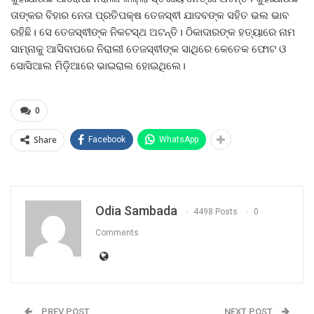
ତାଙ୍କର ବିହାର ନେତା ପ୍ରତିପକ୍ଷ ତେଜସ୍ଵୀ ଯାଦବଙ୍କ ସହିତ ଭଲ ଭାବ
ରହିଛି। ସେ ତେଜସ୍ଵୀଙ୍କ ନିକଟସ୍ଥ ଅଟନ୍ତି। ଠିକାଦାରଙ୍କ ହତ୍ୟାରେ ନାମ
ସାମ୍ନାକୁ ଆସିବାପରେ ନିରାଲୀ ତେଜସ୍ଵୀଙ୍କ ସାଥିରେ କେତେକ ଫୋଟ ଓ
ସୋସିଆଲ ମିଡ଼ିଆରେ ଭାଇରାଲ ହୋଇଥିଲେ।
0
Share
Facebook
WhatsApp
Odia Sambada
4498 Posts
0
Comments
PREV POST
NEXT POST