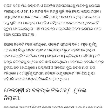
ରାଜୀବ ସହିତ ମିଶି ପଲ୍ଲବୀ ଓ ଅବନୀଶ ଜୟପ୍ରକାଶକୁ ମାରିବାକୁ ଯୋଜନା
ବନାଇଥିଲେ ଓ ମେ 16 ତାରିଖ ଦିନ ତାଙ୍କୁ ଗୁଳି କରି ହତ୍ୟା କରାଯାଇଥିଲା।
ଜୟପ୍ରକାଶ ଯେତେବେଳେ ମୋତିହାରୀ ରୁ ପାଟନା ଯାଉଥିଲା ସେତେବେଳେ
ତାକୁ ଗୁଳି ମରା ଯାଇଥିଲା। ପୋଲିସ କହିଥିଲା ତାଙ୍କର ଘଟଣା ସ୍ଥଳରେ ହିଁ
ମୃତ୍ୟୁ ହୋଇଯାଇଥିଲା। ଏହି ମାମଲାରେ ପଲ୍ଲବୀକୁ ଗିରଫ କରାଯିବା ପରେ
ଜେଲ ପଠାଇ ଦିଆଗଲା।
ନିରାଲୀ ତିନୋଟି ବିବାହ କରିଥିଲେ, ତାଙ୍କର ପ୍ରଥମ ବିବାହ ବହୁତ ପୂର୍ବରୁ
ହୋଇଥିଲା କିନ୍ତୁ ତାଙ୍କ ପ୍ରଥମ ପତ୍ନୀଙ୍କ ମୃତ୍ୟୁ ହୋଇଯାଇଥିଲା ଓ
ଏହାପରେ ଦ୍ବିତୀୟ ବିବାହ ମଧ୍ୟ ଲମ୍ବା ସମୟ ଚାଲିନଥିଲା। ଦ୍ଵିତୀୟ ପତି
ତାଙ୍କ ଚରିତ୍ରକୁ ସନ୍ଦେହ କରି ଛାଡ଼ି ଦେଇଥିଲେ। ଏହାପରେ ଅବନୀଶ ତାଙ୍କ
ତୃତୀୟ ପତି ହୋଇଥିଲେ। ପଲ୍ଲବୀ ଓ ଅବନୀଶ ଦୁଇ ପିଲାର ମାତା-ପିତା
ବନିଥିଲେ। ଏହାପୂର୍ବରୁ ପ୍ରଥମ ପତିଙ୍କ ଠାରୁ ତାଙ୍କର ଏକ ଝିଅ ଥିଲା।
ଏହିପରି ଭାବରେ ତାଙ୍କର ତିନୋଟି ସନ୍ତାନ ଥିଲେ।
ତେଜସ୍ଵୀ ଯାଦବଙ୍କ ନିକଟସ୍ଥ ଥିଲେ
ନିରାଲୀ:-
କୁହାଯାଉଛି ଆରୋପୀ ନିରାଲୀ ଜିଲ୍ଲା ସ୍ତରୀୟ ନେତ୍ରୀ ଅଟନ୍ତି। କୁହାଯାଉଛି