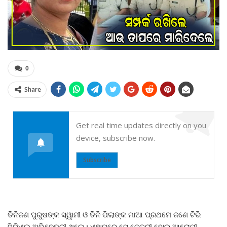
0
Share
Get real time updates directly on you
device, subscribe now.
Subscribe
ତିନିଜଣ ପୁରୁଷଙ୍କ ସ୍ୱାମୀ ଓ ତିନି ପିଲାଙ୍କ ମାଆ ପ୍ରଥମେ ଜଣେ ଟିଭି
ସିରିଏଲ ଅଭିନେତ୍ରୀ ଥିଲେ। ଏହାପରେ ସେ ନେତ୍ରୀ ହୋଇ ଆରୋପୀ