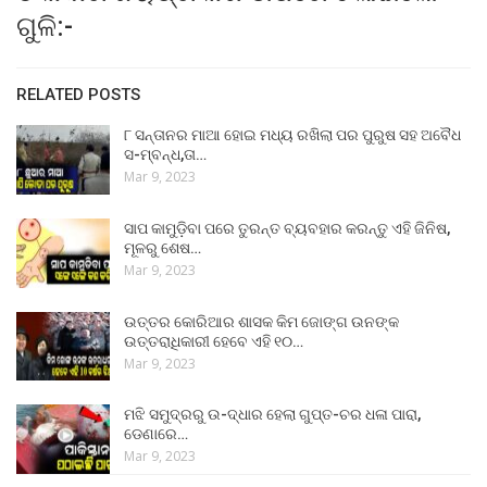
ଗୁଳି:-
RELATED POSTS
୮ ସନ୍ତାନର ମାଆ ହୋଇ ମଧ୍ୟ ରଖିଲା ପର ପୁରୁଷ ସହ ଅବୈଧ
ସ-ମ୍ବନ୍ଧ,ତା…
Mar 9, 2023
ସାପ କାମୁଡ଼ିବା ପରେ ତୁରନ୍ତ ବ୍ୟବହାର କରନ୍ତୁ ଏହି ଜିନିଷ,
ମୂଳରୁ ଶେଷ…
Mar 9, 2023
ଉତ୍ତର କୋରିଆର ଶାସକ କିମ ଜୋଙ୍ଗ ଉନଙ୍କ
ଉତ୍ତରାଧିକାରୀ ହେବେ ଏହି ୧୦…
Mar 9, 2023
ମଝି ସମୁଦ୍ରରୁ ଉ-ଦ୍ଧାର ହେଲା ଗୁପ୍ତ-ଚର ଧଳା ପାରା,
ଡେଣାରେ…
Mar 9, 2023