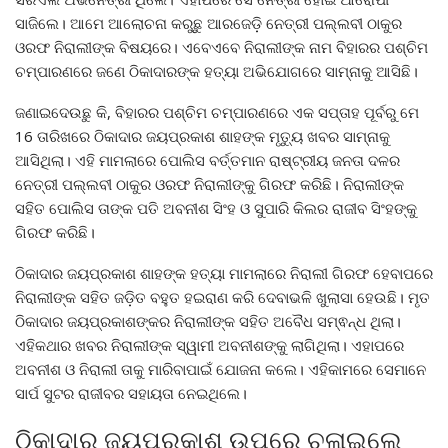
ସାଜିଲେ। ଆମେ ଆଲୋଚନା କରୁଛୁ ଆରଜେଡ଼ି ନେତ୍ରୀ ପଲ୍ଲବୀ ଠାକୁର
ଓରଫ ନିରାଲୀଙ୍କ ବିଷୟରେ। ଏବେଏବେ ନିରାଲୀଙ୍କ ନାମ ବିହାରର ପଶ୍ଚିମ
ଚମ୍ପାରଣରେ ଜଣେ ଠିକାଦାରଙ୍କ ହତ୍ୟା ଅଭିଯୋଗରେ ସାମ୍ନାକୁ ଆସିଛି।
ଜଣାଇଦେଉଛୁ କି, ବିହାରର ପଶ୍ଚିମ ଚମ୍ପାରଣରେ ଏକ ସପ୍ତାହ ପୂର୍ବରୁ ମେ
16 ତାରିଖରେ ଠିକାଦାର ଜୟପ୍ରକାଶ ଶାହଙ୍କ ମୃତ୍ୟୁ ଖବର ସାମ୍ନାକୁ
ଆସିଥିଲା। ଏହି ମାମଲାରେ ପୋଲିସ ବର୍ତ୍ତମାନ ରାଷ୍ଟ୍ରୀୟ ଜନତା ଦଳର
ନେତ୍ରୀ ପଲ୍ଲବୀ ଠାକୁର ଓରଫ ନିରାଲୀଙ୍କୁ ଗିରଫ କରିଛି। ନିରାଲୀଙ୍କ
ସହିତ ପୋଲିସ ତାଙ୍କ ପତି ଅବନୀଶ ସିଂହ ଓ ସୁପାରି କିଲର ରାଜୀବ ସିଂହଙ୍କୁ
ଗିରଫ କରିଛି।
ଠିକାଦାର ଜୟପ୍ରକାଶ ଶାହଙ୍କ ହତ୍ୟା ମାମଲାରେ ନିରାଲୀ ଗିରଫ ହେବାପରେ
ନିରାଲୀଙ୍କ ସହିତ ଜଡ଼ିତ ବହୁତ ହଇରାଣ କରି ଦେବାଭଳି ଖୁଲାସା ହେଉଛି। ମୃତ
ଠିକାଦାର ଜୟପ୍ରକାଶଙ୍କର ନିରାଲୀଙ୍କ ସହିତ ଅବୈଧ ସମ୍ଵନ୍ଧ ଥିଲା।
ଏହିକଥାର ଖବର ନିରାଲୀଙ୍କ ସ୍ୱାମୀ ଅବନୀଶଙ୍କୁ ଲାଗିଥିଲା। ଏହାପରେ
ଅବନୀଶ ଓ ନିରାଲୀ ତାକୁ ମାରିବାପାଇଁ ଯୋଜନା କଲେ। ଏହିକାମରେ ସେମାନେ
ସାର୍ପ ସୁଟର ରାଜୀବର ସହାୟତା ନେଇଥିଲେ।
ଠିକାଦାର ଜୟପ୍ରକାଶ ଉପରେ ଚଳାଇଲେ