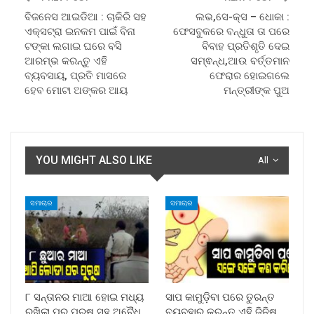
ବିଜନେସ ଆଇଡିଆ : ଚାକିରି ସହ
ଲଭ,ସେ-କ୍ସ – ଧୋକା :
ଏକ୍ସଟ୍ରା ଇନକମ ପାଇଁ ବିନା
ଫେସବୁକରେ ବନ୍ଧୁତା ତା ପରେ
ଟଙ୍କା ଲଗାଇ ଘରେ ବସି
ବିବାହ ପ୍ରତିଶୃତି ଦେଇ
ଆରମ୍ଭ କରନ୍ତୁ ଏହି
ସମ୍ଵନ୍ଧ,ଆଉ ବର୍ତ୍ତମାନ
ବ୍ୟବସାୟ, ପ୍ରତି ମାସରେ
ଫେରାର ହୋଇଗଲେ
ହେବ ମୋଟା ଅଙ୍କର ଆୟ
ମନ୍ତ୍ରୀଙ୍କ ପୁଅ
YOU MIGHT ALSO LIKE
All
ସମାଚାର
ସମାଚାର
୮ ସନ୍ତାନର ମାଆ ହୋଇ ମଧ୍ୟ
ସାପ କାମୁଡ଼ିବା ପରେ ତୁରନ୍ତ
ରଖିଲା ପର ପୁରୁଷ ସହ ଅବୈଧ
ବ୍ୟବହାର କରନ୍ତୁ ଏହି ଜିନିଷ,