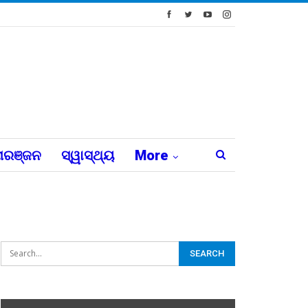
ରଞ୍ଜନ
ସ୍ୱାସ୍ଥ୍ୟ
More