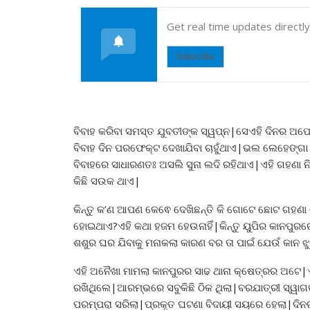
Get real time updates directl
Subscribe
ବିବାହ କରିବା ସମସ୍ତ ଯୁବତୀଙ୍କ ସ୍ୱପ୍ନ|ସେଏହି ଦିନର ଅପେକ
ବିବାହ ଦିନ ପରଫେକ୍ଟ ଦେଖାଯିବା ଚାହୁଁଥାଏ|ଭଲ ଲେହେଙ୍ଗା
ବିବାହରେ ସାଧାରଣତଃ ଅସଲି ସୁନା ଲଦି ରହିଥାଏ|ଏହି ଗହଣା 
କିଛି ସଉକ ଥାଏ|
କିନ୍ତୁ କ’ଣ ଆପଣ କେଵେ ଦେଖିଛନ୍ତି କି ଗୋଟେ ଛୋଟ ଗହଣା ଯ
ହୋଇଥାଏ?ଏହି କଥା ହଜମ ହେଉନାହିଁ|କିନ୍ତୁ ୟୁପିର କାନପୁର
ଶଶୁର ଘର ଯିବାକୁ ମନାକଲା କାରଣ ବର ତା ପାଇଁ ଯେଉଁ କାନ ଝୁମ
ଏହି ଅନୈଖା ମାମଲା କାନପୁରର ସାଢ ଥାନା କ୍ଷେତ୍ରର ଅଟେ|ଏ
ରଖିଥିଲେ|ଆରମ୍ଭରେ ସବୁକିଛି ଠିକ ଥିଲା|ବରଯାତ୍ରୀ ସ୍ୱାଗ
ପରମ୍ପରା ସରିଲା|ପ୍ରକୃତ ଘଟଣା ବିଦାୟୀ ସୟରେ ହେଲା|ଦ