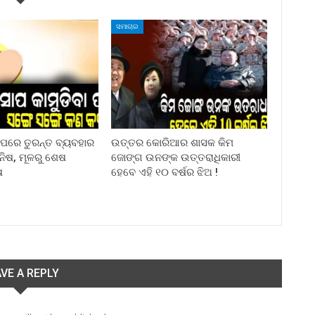
ସମାଚାର
ା ପରେ ତୁରନ୍ତ ବ୍ୟବହାର
ଉତ୍ତର କୋରିଆର ଶାସକ କିମ
ିନିଷ, ମୂଳରୁ ଶେଷ
ଜୋଙ୍ଗ ଉନଙ୍କ ଉତ୍ତରାଧିକାରୀ
ଷ
ହେବେ ଏହି ୧୦ ବର୍ଷର ଝିଅ !
VE A REPLY