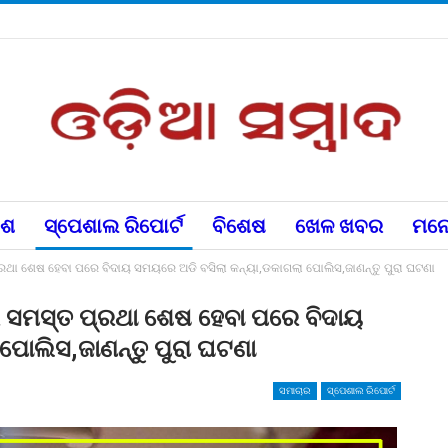
େଶ
ସ୍ପେଶାଲ ରିପୋର୍ଟ
ବିଶେଷ
ଖେଳ ଖବର
ମନୋ
 ପ୍ରଥା ଶେଷ ହେବା ପରେ ବିଦାୟ ସମୟରେ ଅଡି ବସିଲା କନ୍ୟା,ଡକାଗଲା ପୋଲିସ,ଜାଣନ୍ତୁ ପୁରା ଘଟଣା
ହର ସମସ୍ତ ପ୍ରଥା ଶେଷ ହେବା ପରେ ବିଦାୟ
ପୋଲିସ,ଜାଣନ୍ତୁ ପୁରା ଘଟଣା
ସମାଚାର
ସ୍ପେଶାଲ ରିପୋର୍ଟ