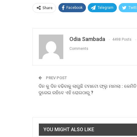
Share
Facebook
Telegram
Twitt
Odia Sambada
4498 Posts
Comments
PREV POST
ଦିନ କୁ ଦିନ ବଢିବାକୁ ଲାଗୁଛି ଟମାଟୋ ଫ୍ଲୁ ମାମଲା : କେମିତି
ଦୁରେଇ ରହିବେ ଏହି ରୋଗଠାରୁ ?
YOU MIGHT ALSO LIKE