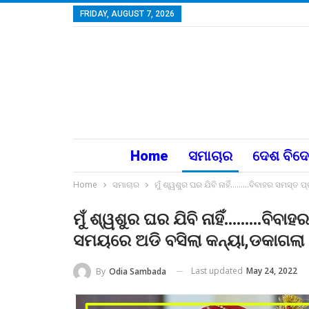
FRIDAY, AUGUST 7, 2026
Home
ସମାଚାର
ଦେଶ ବିଦ
Home
ସମାଚାର
ମୁଁ ଶ୍ୱଶୁର ଘର ଯିବି ନାହିଁ………ବିବାହର ସମସ୍ତ
ମୁଁ ଶ୍ୱଶୁର ଘର ଯିବି ନାହିଁ………ବିବା
ସମୟରେ ଅଡି ବସିଲା କନ୍ୟା,ଡକାଗଲା 
Last updated
May 24, 2022
By
Odia Sambada