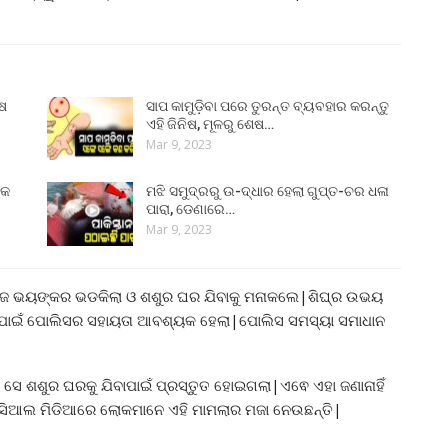
ୁଷ
ସାପ କାମୁଡ଼ିବା ପରେ ତୁରନ୍ତ ବ୍ୟବହାର କରନ୍ତୁ
ଏହି ଜିନିଷ, ମୂଳରୁ ଶେଷ…
Mar 9, 2023
୍କ
ମଝି ସମୁଦ୍ରରୁ ଉ-ଦ୍ଧାର ହେଲା ଗୁପ୍ତ-ଚର ଧଳା
ପାରା, ଡେଣାରେ…
Mar 9, 2023
|ସଜ ଭୟଙ୍କର ଭଡକିଲା ଓ ଶଶୁର ଘର ଯିବାକୁ ମନାକଲେ|ଶିଘ୍ର ଉଭୟ
ିପାଇଁ ପୋଲିସର ସହାୟତା ଆବଶ୍ୟକ ହେଲା|ପୋଲିସ ସମସ୍ୟା ସମାଧାନ
ୁଣି ସେ ଶଶୁର ଘରକୁ ଯିବାପାଇଁ ପ୍ରସ୍ତୁତ ହୋଇଗଲା|ଏଵେ ଏହା ଜଣାନାହିଁ
ୋସିଆଲ ମିଡିଆରେ ଲୋକମାନେ ଏହି ମାମଲାର ମଜା ନେଉଛନ୍ତି|