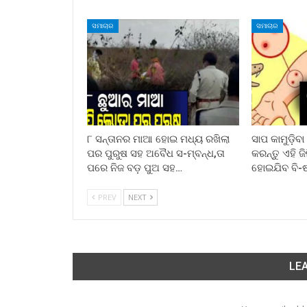
ସମାଚାର
ସମାଚାର
୮ ସନ୍ତାନର ମାଆ ହୋଇ ମଧ୍ୟ ରଖିଲା
ସାପ କାମୁଡ଼ିବ
ପର ପୁରୁଷ ସହ ଅବୈଧ ସ-ମ୍ବନ୍ଧ,ତା
କରନ୍ତୁ ଏହି ଜ
ପରେ ନିଜ ବଡ଼ ପୁଅ ସହ…
ହୋଇଯିବ ବି-
PREV
NEXT
LEA