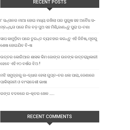
RECENT POSTS
୮ ସନ୍ତାନର ମାଆ ହୋଇ ମଧ୍ୟ ରଖିଲା ପର ପୁରୁଷ ସହ ଅବୈଧ ସ-
ମ୍ବନ୍ଧ,ତା ପରେ ନିଜ ବଡ଼ ପୁଅ ସହ ମିଶି,ଜାଣନ୍ତୁ ପୁରା ଘ-ଟଣା
ସାପ କାମୁଡ଼ିବା ପରେ ତୁରନ୍ତ ବ୍ୟବହାର କରନ୍ତୁ ଏହି ଜିନିଷ, ମୂଳରୁ
ଶେଷ ହୋଇଯିବ ବି-ଷ
ଉତ୍ତର କୋରିଆର ଶାସକ କିମ ଜୋଙ୍ଗ ଉନଙ୍କ ଉତ୍ତରାଧିକାରୀ
ହେବେ ଏହି ୧୦ ବର୍ଷର ଝିଅ !
ମଝି ସମୁଦ୍ରରୁ ଉ-ଦ୍ଧାର ହେଲା ଗୁପ୍ତ-ଚର ଧଳା ପାରା, ଡେଣାରେ
ପାକିସ୍ତାନୀ ଓ ବାଂଲାଦେଶୀ ଭାଷା
ରଙ୍ଗ ବଦଳରେ ର-କ୍ତର ଖେଳ …..
RECENT COMMENTS