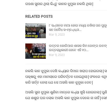
ଗହଣା ସୁନାର ଥିଲା କିନ୍ତୁ କାନର ଝୁମୁକା ନକଲି ଥିଲା|
RELATED POSTS
୮ ସନ୍ତାନର ମାଆ ହୋଇ ମଧ୍ୟ ରଖିଲା ପର ପୁର
ସହ ଅବୈଧ ସ-ମ୍ବନ୍ଧ,ତା…
Mar 9, 2023
ଉତ୍ତର କୋରିଆର ଶାସକ କିମ ଜୋଙ୍ଗ ଉନଙ
ଉତ୍ତରାଧିକାରୀ ହେବେ ଏହି ୧୦…
Mar 9, 2023
ନକଲି କାନ ଝୁମୁକା ଦେଖି କନ୍ୟାର ଦିମାଗ ଖରାପ ହୋଇଗଲା
ପକ୍ଷରୁ ଏହା ମାମଲାରେ ପରିବର୍ତ୍ତନ ହୋଇଥିଲା|ଫଳରେ ଏଥ
କରି ସର୍ତ୍ତ ହେଲା ଯେ ସେ ଅସଲି କାନ ଝୁମୁକା ଦେବ|
ଅସଲି ସୁନା ଝୁମୁକା ଶୁଣିବା ମାତ୍ରେ କନ୍ୟା ଖୁସି ହୋଇଗଲା|ପ
ଯେ ଶଶୁର ଘର ଲୋକ ଅସଲି କାନ ଝୁମୁକା ଦେଲେ ନା ନାହିଁ|ସ