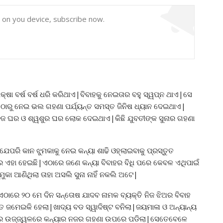
y on you device, subscribe now.
୍ଷା ବର୍ଷ ବର୍ଷ ଧରି କରିଥାଏ|ବିବାହକୁ ନେଇତାର ବହୁ ସ୍ୱପ୍ନ ଥାଏ|ସେ
 ଠାରୁ ନେଇ ଭଲ ଗହଣା ପର୍ଯ୍ୟନ୍ତ ସମସ୍ତ ଜିନିଷ ଧ୍ୟାନ ଦେଇଥାଏ|
ନିଜ ଘର ଓ ଶ୍ୱଶୁର ଘର ଲୋକ ଦେଇଥାଏ|କିଛି ଯୁବତୀଙ୍କ ସୁନାର ଗହଣା
େପରି କାନ ଝୁମକାକୁ ନେଇ କନ୍ୟା ଶାଢି ଓହ୍ଲାଇବାକୁ ପ୍ରସ୍ତୁତ
ରେ ଏହା ହେଇଛି|ଏଠାରେ ଜଣେ କନ୍ୟା ବିବାହର ବିଧି ପରେ କେବଳ ଏଥିପାଇଁ
ୁକା ଆଣିଥିଲା ତାହା ଅସଲି ସୁନା ନାହିଁ ନକଲି ଅଟେ|
ଠାରେ ୨୦ ମେ ଦିନ ସନ୍ତୋଷ ଯାଦବ ନାମକ ବ୍ୟକ୍ତି ନିଜ ଝିଅର ବିବାହ
ତ ଜମେଇକି ହେଲା|ଖାଦ୍ୟ ବଡ ସ୍ୱାଦିଷ୍ଟ ବନିଲା|ଜୟମାଳା ଓ ଅନ୍ୟାନ୍ୟ
ିନର ଉଜ୍ଜ୍ୱଳରେ କନ୍ୟାର ନଜର ଗହଣା ଉପରେ ପଡିଲା|ସେତେବେଳେ