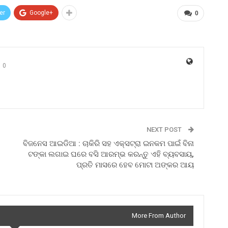
er
Google+
0
0
NEXT POST
ବିଜନେସ ଆଇଡିଆ : ଚାକିରି ସହ ଏକ୍ସଟ୍ରା ଇନକମ ପାଇଁ ବିନା
ଟଙ୍କା ଲଗାଇ ଘରେ ବସି ଆରମ୍ଭ କରନ୍ତୁ ଏହି ବ୍ୟବସାୟ,
ପ୍ରତି ମାସରେ ହେବ ମୋଟା ଅଙ୍କର ଆୟ
More From Author