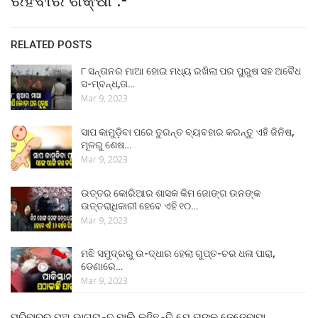
ରହିବାର ଶିକ୍ଷା :-
RELATED POSTS
୮ ସନ୍ତାନର ମାଆ ହୋଇ ମଧ୍ୟ ରଖିଲା ପର ପୁରୁଷ ସହ ଅବୈଧ
ସ-ମ୍ବନ୍ଧ,ତା…
Mar 9, 2023
ସାପ କାମୁଡ଼ିବା ପରେ ତୁରନ୍ତ ବ୍ୟବହାର କରନ୍ତୁ ଏହି ଜିନିଷ,
ମୂଳରୁ ଶେଷ…
Mar 9, 2023
ଉତ୍ତର କୋରିଆର ଶାସକ କିମ ଜୋଙ୍ଗ ଉନଙ୍କ
ଉତ୍ତରାଧିକାରୀ ହେବେ ଏହି ୧୦…
Mar 9, 2023
ମଝି ସମୁଦ୍ରରୁ ଉ-ଦ୍ଧାର ହେଲା ଗୁପ୍ତ-ଚର ଧଳା ପାରା,
ଡେଣାରେ…
Mar 9, 2023
ପରିବାରର ପୁଅ ଭାଗଚାନ୍ଦ ମାଲି କହିଛନ୍ତି ଯେ ତାଙ୍କ ଜେଜେବାପା