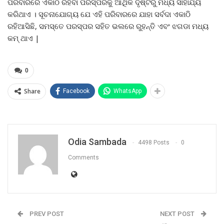
ପରିବାରରେ ଏକାଠି ରହିବା ପରସ୍ପରକୁ ଆର୍ଥିକ ଦୃଷ୍ଟିରୁ ମଧ୍ୟ ସାହାଯ୍ୟ
କରିଥାଏ । ସୂଚନାଯୋଗ୍ୟ ଯେ ଏହି ପରିବାରରେ ଯାହା ସର୍ବଦା ଏକାଠି
ରହିଆସିଛି, ସମସ୍ତେ ପରସ୍ପର ସହିତ ଭଲରେ ରୁହନ୍ତି ଏବଂ ଝଗଡା ମଧ୍ୟ
କମ୍ ଥାଏ |
0
Share
Facebook
WhatsApp
Odia Sambada
4498 Posts
0
Comments
PREV POST
NEXT POST