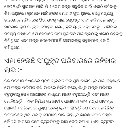
ହେଉଛନ୍ତି ସୁଲତାନ ମାଲି ଯିଏ ସେମାନଙ୍କୁ ସବୁଦିନ ପାଇଁ ଏକାଠି ରହିବାକୁ
ଶିଖାଇଥିଲେ। ସୁଲତାନ ମାଲିଙ୍କର ମୋଟ ୬ ପୁଅ ଥିଲେ, ସେଥିମଧ୍ୟରୁ
ଭାଗଚାନ୍ଦ ମଲିକଙ୍କ ପିତା ଭବର୍ ଲାଲ ଜ୍ୟେଷ୍ଠ ଏବଂ ବାକିମାନେ ତାଙ୍କ
ସାନଭାଇ ରାମ ଚନ୍ଦ୍ର, ମୋହନ, ଶଗନ୍, ବିର୍ଡି ଚାନ୍ଦ ଏବଂ ଛୋଟୁ । ପରିବାର
ସଦସ୍ୟ କହିଛନ୍ତି ଯେ ସେମାନେ ଦାଦା ସୁଲତାନ ମାଲିଙ୍କଠାରୁ ଏକାଠି ରହିବାକୁ
ଶିଖିଥିଲେ ଏବଂ ତାଙ୍କ ଜେଜେବାପା ହିଁ ସେମାନଙ୍କୁ ସବୁବେଳେ ଏକାଠି
ରଖିଥିଲେ |
ଏହା ହେଉଛି ସଂଯୁକ୍ତ ପରିବାରରେ ରହିବାର
ଲାଭ :-
ନିଜ ପରିବାର ବିଷୟରେ ସୂଚନା ପ୍ରଦାନ କରି ପୁଅ ଭାଗଚାନ୍ଦ ମାଲି କହିଛନ୍ତି
ଯେ ତାଙ୍କ ପରିବାର କୃଷି ଉପରେ ନିର୍ଭର କରେ, କିନ୍ତୁ ତାଙ୍କ ପରିବାର
ବଢୁଥିବାରୁ ସେ ରୋଜଗାରର ମାଧ୍ୟମ ମଧ୍ୟ ବଢ଼ାଇଛନ୍ତି ଏବଂ ମଧ୍ୟ
ଖୋଲିଛନ୍ତି । ଏବଂ ନିର୍ମାଣ ସାମଗ୍ରୀ ଯୋଗାଇବା କାମ ମଧ୍ୟ ଆରମ୍ଭ
ହୋଇଛି । ପରିବାରର ମୁଖ୍ୟ ଭବର୍ ଲାଲ କହିଛନ୍ତି ଯେ ସେମାନେ ମିଳିତ
ପରିବାରରେ ଥିବା ମଜାକୁ ସେମାନେ ପାଇ ନାହାଁନ୍ତି କାରଣ ଏକାଠି ରହିବା
କୌଣସି କାମରେ ଜଣେ ବ୍ୟକ୍ତିଙ୍କୁ ଭାର ଦେଇ ନଥାଏ । ଏହା ବ୍ୟତୀତ