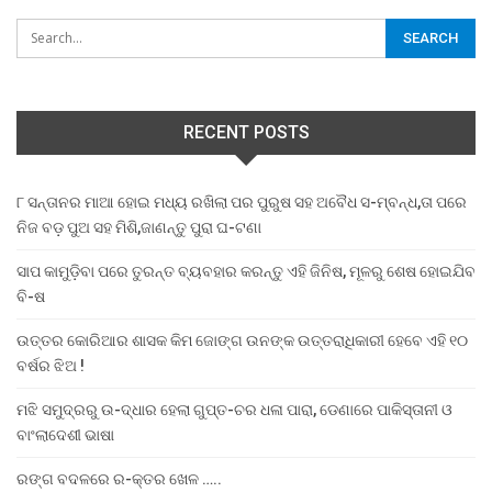
RECENT POSTS
୮ ସନ୍ତାନର ମାଆ ହୋଇ ମଧ୍ୟ ରଖିଲା ପର ପୁରୁଷ ସହ ଅବୈଧ ସ-ମ୍ବନ୍ଧ,ତା ପରେ
ନିଜ ବଡ଼ ପୁଅ ସହ ମିଶି,ଜାଣନ୍ତୁ ପୁରା ଘ-ଟଣା
ସାପ କାମୁଡ଼ିବା ପରେ ତୁରନ୍ତ ବ୍ୟବହାର କରନ୍ତୁ ଏହି ଜିନିଷ, ମୂଳରୁ ଶେଷ ହୋଇଯିବ
ବି-ଷ
ଉତ୍ତର କୋରିଆର ଶାସକ କିମ ଜୋଙ୍ଗ ଉନଙ୍କ ଉତ୍ତରାଧିକାରୀ ହେବେ ଏହି ୧୦
ବର୍ଷର ଝିଅ !
ମଝି ସମୁଦ୍ରରୁ ଉ-ଦ୍ଧାର ହେଲା ଗୁପ୍ତ-ଚର ଧଳା ପାରା, ଡେଣାରେ ପାକିସ୍ତାନୀ ଓ
ବାଂଲାଦେଶୀ ଭାଷା
ରଙ୍ଗ ବଦଳରେ ର-କ୍ତର ଖେଳ …..