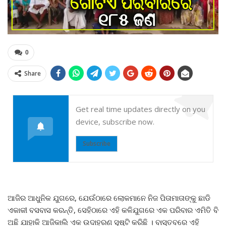
0
Share
Get real time updates directly on you
device, subscribe now.
Subscribe
ଆଜିର ଆଧୁନିକ ଯୁଗରେ, ଯେଉଁଠାରେ ଲୋକମାନେ ନିଜ ପିତାମାତାଙ୍କୁ ଛାଡି
ଏକାକୀ ବସବାସ କରନ୍ତି, ସେହିଠାରେ ଏହି କଳିଯୁଗରେ ଏକ ପରିବାର ଏମିତି ବି
ଅଛି ଯାହାକି ଆଜିକାଲି ଏକ ଉଦାହରଣ ସୃଷ୍ଟି କରିଛି । ବାସ୍ତବରେ ଏହି