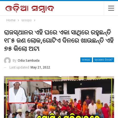
Home
ସମାଚାର
ରାଜସ୍ଥାନର ଏହି ଘରେ ଏକା ସାଥିରେ ରହୁଛନ୍ତି
୧୮୫ ଜଣ ଲୋକ,ଗୋଟିଏ ଦିନରେ ଖାଉଛନ୍ତି ଏହି
୭୫ କିଲୋ ଅଟା
By
Odia Sambada
ସମାଚାର
ସ୍ପେଶାଲ ରିପୋର୍ଟ
Last updated
May 21, 2022