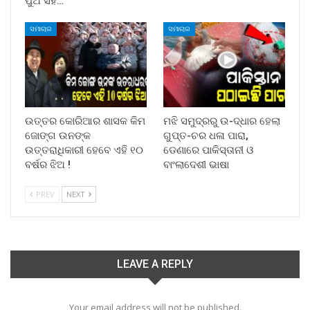
ପୁଅ ସହ…
ସମାଚାର
ସମାଚାର
ଉତ୍ତର କୋରିଆର ଶାସକ କିମ
ମଝି ସମୁଦ୍ରରୁ ଉ-ଦ୍ଧାର ହେଲା
ଜୋଙ୍ଗ ଉନଙ୍କ
ଗୁପ୍ତ-ଚର ଧଳା ପାରା,
ଉତ୍ତରାଧିକାରୀ ହେବେ ଏହି ୧୦
ଡେଣାରେ ପାକିସ୍ତାନୀ ଓ
ବର୍ଷର ଝିଅ !
ବାଂଲାଦେଶୀ ଭାଷା
PREV
NEXT
LEAVE A REPLY
Your email address will not be published.