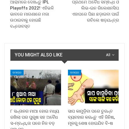
ଆରାମରେ ଦେଖନ୍ତୁ IPL
ପ୍ରଥମେ ଅବୈଧ ସମ୍ଵନ୍ଧ ଓ
Playoffs 2022! ଏହିଭଳି
ଲିଭ-ଇନ ରିଲେଶନସିପ
ଭାବରେ ମାଗଣାରେ ମଜା
ଏହାପରେ ପିଛା ଛଡ଼ାଇବା ପାଇଁ
ଉଠାଇବାକୁ ହୋଇଛି
ରଚିଲେ ଷଡ଼ଯନ୍ତ୍ର
ବନ୍ଦୋବସ୍ତ
YOU MIGHT ALSO LIKE
All
ସମାଚାର
ସମାଚାର
୮ ସନ୍ତାନର ମାଆ ହୋଇ ମଧ୍ୟ
ସାପ କାମୁଡ଼ିବା ପରେ ତୁରନ୍ତ
ରଖିଲା ପର ପୁରୁଷ ସହ ଅବୈଧ
ବ୍ୟବହାର କରନ୍ତୁ ଏହି ଜିନିଷ,
ସ-ମ୍ବନ୍ଧ,ତା ପରେ ନିଜ ବଡ଼
ମୂଳରୁ ଶେଷ ହୋଇଯିବ ବି-ଷ