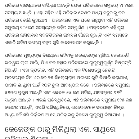
ପରିବାର ରାଜସ୍ଥାନର ବାସିନ୍ଧା ଅଟନ୍ତି ଯେଉ ପରିବାରରେ ସମୁଦାୟ ୧୮୧ଜଣ
ସଦସ୍ୟ ଅଛନ୍ତି । ଏହା ସହିତ ଏହି ପରିବାର ଦେଶର ମଧ୍ୟ ସବୁଠାରୁ ବଡ
ପରିବାର ବୋଲି କୁହାଯାଏ । ଅଜମେରର ଏକ ଘରେ ରହୁଥିବା ଏହି ପରିବାର
ସମୁଦାୟ ୧୮୫ଜଣ ସଦସ୍ୟଙ୍କ ସହିତ ସମ୍ପୁର୍ଣ୍ଣ । ବାସ୍ତବରେ ଏହି ପୁରା
ପରିବାର ନାସିରାବାଦ ସବଡିଭିଜନର ରାମସର ଗାଁରେ ରୁହନ୍ତି ଏବଂ ସମସ୍ତେ
ଏକାଠି ରହିବା ସତ୍ୟେ ବହୁତ ଖୁସି ଜୀବନଯାପନ କରୁଛନ୍ତି ।
ପରିବାରର ମୁଖ୍ୟଙ୍କ ବିଷୟରେ କହିବାକୁ ଗଲେ,ତାଙ୍କ ମୁଖିଆ ହେଉଛନ୍ତି
ଭନୱାର ଲାଲ ମାଲି, ଯିଏ ବଡ ହୋଇ ପରିବାରରେ ଗୁରୁତ୍ୱପୂର୍ଣ୍ଣ ନିଷ୍ପତ୍ତି
ନିଅନ୍ତି । ଏହା ବ୍ୟତୀତ, ଏହି ପରିବାରର ଏକ ବିଶେଷତ୍ୱ ​​ହେଉଛି
ପ୍ରତ୍ୟେକ ଦିନ ଏଠାରେ ୭୫ କିଲୋଗ୍ରାମ ଅଟାରେ ରୁଟି ତିଆରି କରାଯାଏ,
ଯାହାକି ରାନ୍ଧିବା ପାଇଁ ୧୦ଟି ଚୁଲା ଆବଶ୍ୟକ କରେ । ପରିବାରରେ ସମୁଦାୟ
୫୫ଜଣ ପୁରୁଷ ଅଛନ୍ତି ଏବଂ କେବଳ ୫୫ ଜଣ ମହିଳା, ଯାହାଙ୍କର ୭୫ଟି
ସନ୍ତାନ ଅଛନ୍ତି । ଏଭଳି ପରିସ୍ଥିତିରେ, ଏହି ପରିବାରରେ ସମୁଦାୟ ୧୨୫ ଜଣ
ଭୋଟର ଅଛନ୍ତି, ଏପରି ପରିସ୍ଥିତିରେ, ଯେତେବେଳେ ସରପଞ୍ଚ କିମ୍ବା
ଅନ୍ୟ କୌଣସି ନିର୍ବାଚନ ଆସେ,ପରିବାରକୁ ବିଶେଷ ଗୁରୁତ୍ୱ ଦିଆଯାଏ ।
ଜେଜେଙ୍କ ଠାରୁ ମିଳିଥିଲା ଏକା ସାଥିରେ