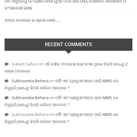
ମଝି ସମୁଦ୍ରରୁ ଉ-ଦ୍ଧାର ହେଲା ଗୁପ୍ତ-ଚର ଧଳା ପାରା, ଡେଣାରେ ପାକିସ୍ତାନୀ ଓ
ବାଂଲାଦେଶୀ ଭାଷା
ରଙ୍ଗ ବଦଳରେ ର-କ୍ତର ଖେଳ …..
RECENT COMMENTS
Sukant Sahoo
on
ଏହି ବର୍ଷର 10 ପଇସା ବାଲା କଏନ ଥିଲେ ବିକ୍ରି କରନ୍ତୁ 2
ଲକ୍ଷ ଟଙ୍କାରେ
Subhasmita Behera
on
ନର୍ସିଂ ଏବଂ ଗ୍ରାଜୁଏଟସଙ୍କ ପାଇଁ AIIMS ରେ
ନିଯୁକ୍ତି,ଜାଣନ୍ତୁ କିପରି କରିବେ ଆବେଦନ ?
Subhasmita Behera
on
ନର୍ସିଂ ଏବଂ ଗ୍ରାଜୁଏଟସଙ୍କ ପାଇଁ AIIMS ରେ
ନିଯୁକ୍ତି,ଜାଣନ୍ତୁ କିପରି କରିବେ ଆବେଦନ ?
Subhasmita Behera
on
ନର୍ସିଂ ଏବଂ ଗ୍ରାଜୁଏଟସଙ୍କ ପାଇଁ AIIMS ରେ
ନିଯୁକ୍ତି,ଜାଣନ୍ତୁ କିପରି କରିବେ ଆବେଦନ ?