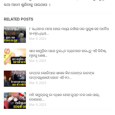
କଥା ଆମେ ଶୁଣିବାକୁ ପାଇଥାଉ ।
RELATED POSTS
୮ ସନ୍ତାନର ମାଆ ହୋଇ ମଧ୍ୟ ରଖିଲା ପର ପୁରୁଷ ସହ ଅବୈଧ
ସ-ମ୍ବନ୍ଧ,ତା…
Mar 9, 2023
ସାପ କାମୁଡ଼ିବା ପରେ ତୁରନ୍ତ ବ୍ୟବହାର କରନ୍ତୁ ଏହି ଜିନିଷ,
ମୂଳରୁ ଶେଷ…
Mar 9, 2023
ଉତ୍ତର କୋରିଆର ଶାସକ କିମ ଜୋଙ୍ଗ ଉନଙ୍କ
ଉତ୍ତରାଧିକାରୀ ହେବେ ଏହି ୧୦…
Mar 9, 2023
ମଝି ସମୁଦ୍ରରୁ ଉ-ଦ୍ଧାର ହେଲା ଗୁପ୍ତ-ଚର ଧଳା ପାରା,
ଡେଣାରେ…
Mar 9, 2023