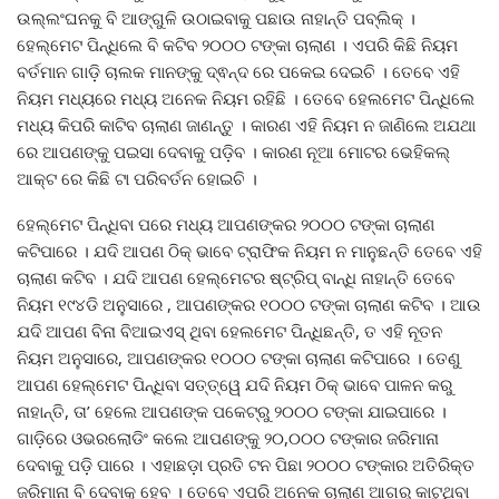
ଉଲ୍ଲଂଘନକୁ ବି ଆଙ୍ଗୁଳି ଉଠାଇବାକୁ ପଛାଉ ନାହାନ୍ତି ପବ୍ଲିକ୍ ।
ହେଲ୍‌ମେଟ ପିନ୍ଧିଲେ ବି କଟିବ ୨୦୦୦ ଟଙ୍କା ଚାଲାଣ । ଏପରି କିଛି ନିୟମ
ବର୍ତମାନ ଗାଡ଼ି ଚାଲକ ମାନଙ୍କୁ ଦ୍ଵନ୍ଦ ରେ ପକେଇ ଦେଇଚି । ତେବେ ଏହି
ନିୟମ ମଧ୍ୟରେ ମଧ୍ୟ ଅନେକ ନିୟମ ରହିଛି । ତେବେ ହେଲମେଟ ପିନ୍ଧିଲେ
ମଧ୍ୟ କିପରି କାଟିବ ଚାଲାଣ ଜାଣନ୍ତୁ । କାରଣ ଏହି ନିୟମ ନ ଜାଣିଲେ ଅଯଥା
ରେ ଆପଣଙ୍କୁ ପଇସା ଦେବାକୁ ପଡ଼ିବ । କାରଣ ନୂଆ ମୋଟର ଭେହିକଲ୍‌
ଆକ୍ଟ ରେ କିଛି ଟା ପରିବର୍ତନ ହୋଇଚି ।
ହେଲ୍‌ମେଟ ପିନ୍ଧିବା ପରେ ମଧ୍ୟ ଆପଣଙ୍କର ୨୦୦୦ ଟଙ୍କା ଚାଲାଣ
କଟିପାରେ । ଯଦି ଆପଣ ଠିକ୍ ଭାବେ ଟ୍ରାଫିକ ନିୟମ ନ ମାନୁଛନ୍ତି ତେବେ ଏହି
ଚାଲାଣ କଟିବ । ଯଦି ଆପଣ ହେଲ୍‌ମେଟର ଷ୍ଟ୍ରିପ୍‌ ବାନ୍ଧି ନାହାନ୍ତି ତେବେ
ନିୟମ ୧୯୪ଡି ଅନୁସାରେ , ଆପଣଙ୍କର ୧୦୦୦ ଟଙ୍କା ଚାଲାଣ କଟିବ । ଆଉ
ଯଦି ଆପଣ ବିନା ବିଆଇଏସ୍‌ ଥିବା ହେଲମେଟ ପିନ୍ଧିଛନ୍ତି, ତ ଏହି ନୂତନ
ନିୟମ ଅନୁସାରେ, ଆପଣଙ୍କର ୧୦୦୦ ଟଙ୍କା ଚାଲାଣ କଟିପାରେ । ତେଣୁ
ଆପଣ ହେଲ୍‌ମେଟ ପିନ୍ଧିବା ସତ୍ତ୍ୱେ ଯଦି ନିୟମ ଠିକ୍ ଭାବେ ପାଳନ କରୁ
ନାହାନ୍ତି, ତା’ ହେଲେ ଆପଣଙ୍କ ପକେଟ୍‌ରୁ ୨୦୦୦ ଟଙ୍କା ଯାଇପାରେ ।
ଗାଡ଼ିରେ ଓଭରଲୋଡିଂ କଲେ ଆପଣଙ୍କୁ ୨୦,୦୦୦ ଟଙ୍କାର ଜରିମାନା
ଦେବାକୁ ପଡ଼ି ପାରେ । ଏହାଛଡ଼ା ପ୍ରତି ଟନ ପିଛା ୨୦୦୦ ଟଙ୍କାର ଅତିରିକ୍ତ
ଜରିମାନା ବି ଦେବାକୁ ହେବ । ତେବେ ଏପରି ଅନେକ ଚାଲାଣ ଆଗରୁ କାଟୁଥିବା