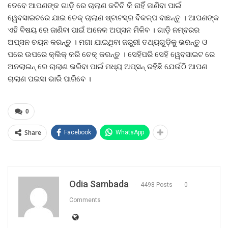
ତେବେ ଆପଣଙ୍କ ଗାଡ଼ି ରେ ଚାଲାଣ କଟିଚି କି ନାହିଁ ଜାଣିବା ପାଇଁ
ୱେବସାଇଟରେ ଯାଇ ଚେକ୍‌ ଚାଲାଣ ଷ୍ଟାଟସ୍‌ର ବିକଳ୍ପ ବାଛନ୍ତୁ । ଆପଣଙ୍କ
ଏହି ବିଷୟ ରେ ଜାଣିବା ପାଇଁ ଅନେକ ଅପ୍‌ସନ ମିଳିବ । ଗାଡ଼ି ନମ୍ବରର
ଅପ୍‌ସନ ଚୟନ କରନ୍ତୁ । ମଗା ଯାଇଥିବା ଜରୁରୀ ତଥ୍ୟଗୁଡ଼ିକୁ ଭରନ୍ତୁ ଓ
ପରେ ଉପରେ କ୍ଲିକ୍‌ କରି ଚେକ୍ କରନ୍ତୁ । ସେହିପରି ସେହି ୱେବସାଇଟ ରେ
ଅନଲାଇନ୍ ରେ ଚାଲାଣ ଭରିବା ପାଇଁ ମଧ୍ୟ ଅପ୍ସନ୍ ରହିଛି ଯେଉଁଠି ଆପଣ
ଚାଲାଣ ପଇସା ଭାରି ପାରିବେ ।
0
Share
Facebook
WhatsApp
Odia Sambada
4498 Posts
0
Comments