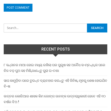
RECENT POSTS
୮ ସନ୍ତାନର ମାଆ ହୋଇ ମଧ୍ୟ ରଖିଲା ପର ପୁରୁଷ ସହ ଅବୈଧ ସ-ମ୍ବନ୍ଧ,ତା ପରେ
ନିଜ ବଡ଼ ପୁଅ ସହ ମିଶି,ଜାଣନ୍ତୁ ପୁରା ଘ-ଟଣା
ସାପ କାମୁଡ଼ିବା ପରେ ତୁରନ୍ତ ବ୍ୟବହାର କରନ୍ତୁ ଏହି ଜିନିଷ, ମୂଳରୁ ଶେଷ ହୋଇଯିବ
ବି-ଷ
ଉତ୍ତର କୋରିଆର ଶାସକ କିମ ଜୋଙ୍ଗ ଉନଙ୍କ ଉତ୍ତରାଧିକାରୀ ହେବେ ଏହି ୧୦
ବର୍ଷର ଝିଅ !