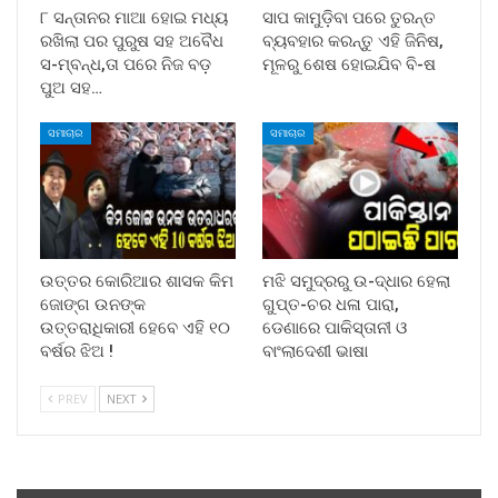
୮ ସନ୍ତାନର ମାଆ ହୋଇ ମଧ୍ୟ
ସାପ କାମୁଡ଼ିବା ପରେ ତୁରନ୍ତ
ରଖିଲା ପର ପୁରୁଷ ସହ ଅବୈଧ
ବ୍ୟବହାର କରନ୍ତୁ ଏହି ଜିନିଷ,
ସ-ମ୍ବନ୍ଧ,ତା ପରେ ନିଜ ବଡ଼
ମୂଳରୁ ଶେଷ ହୋଇଯିବ ବି-ଷ
ପୁଅ ସହ…
ସମାଚାର
ସମାଚାର
ଉତ୍ତର କୋରିଆର ଶାସକ କିମ
ମଝି ସମୁଦ୍ରରୁ ଉ-ଦ୍ଧାର ହେଲା
ଜୋଙ୍ଗ ଉନଙ୍କ
ଗୁପ୍ତ-ଚର ଧଳା ପାରା,
ଉତ୍ତରାଧିକାରୀ ହେବେ ଏହି ୧୦
ଡେଣାରେ ପାକିସ୍ତାନୀ ଓ
ବର୍ଷର ଝିଅ !
ବାଂଲାଦେଶୀ ଭାଷା
PREV
NEXT