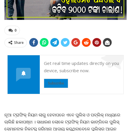
0
Share
Get real time updates directly on you
device, subscribe now.
Subscribe
ନୂଆ ଟ୍ରାଫିକ୍ ନିୟମ ଲାଗୁ ହେବାପରେ ଏବେ ପୁଲିସ ଓ ପବ୍ଲିକ୍ ମଧ୍ୟରେ
ଚାଲିଛି ଛକାପଞ୍ଝା । ସାଧାରଣ ଲୋକେ ଟ୍ରାଫିକ୍ ନିୟମ ଭାଙ୍ଗିଲେ ପୁଲିସ୍‌
ସେମାନଙ୍କ ନିକଟରୁ ଜରିମାନା ଆଦାୟ କରୁଥିବାବେଳେ ପୁଲିସର ଆଇନ