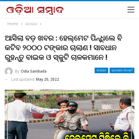
Home
ସମାଚାର
ଆସିଲା ବଡ଼ ଖବର : ହେଲ୍‌ମେଟ ପିନ୍ଧିଲେ ବି
କଟିବ ୨୦୦୦ ଟଙ୍କାର ଚାଲାଣ ! ସାବଧାନ
ରୁହନ୍ତୁ ବାଇକ ଓ ସ୍କୁଟି ଚାଳକମାନେ !
By
Odia Sambada
ସମାଚାର
ସ୍ପେଶାଲ ରିପୋର୍ଟ
Last updated
May 20, 2022