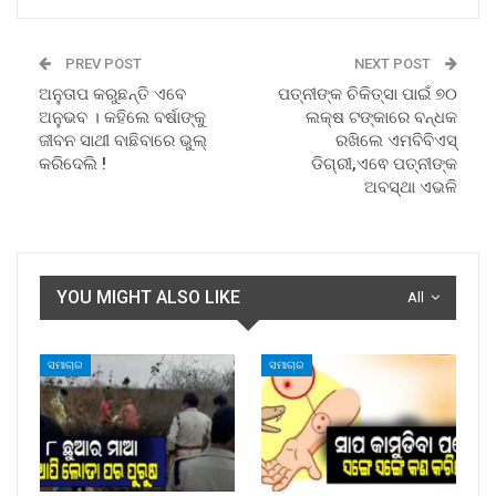
PREV POST
NEXT POST
ଅନୁତାପ କରୁଛନ୍ତି ଏବେ
ପତ୍ନୀଙ୍କ ଚିକିତ୍ସା ପାଇଁ ୭୦
ଅନୁଭବ । କହିଲେ ବର୍ଷାଙ୍କୁ
ଲକ୍ଷ ଟଙ୍କାରେ ବନ୍ଧକ
ଜୀବନ ସାଥୀ ବାଛିବାରେ ଭୁଲ୍
ରଖିଲେ ଏମବିବିଏସ୍
କରିଦେଲି !
ଡିଗ୍ରୀ,ଏଵେ ପତ୍ନୀଙ୍କ
ଅବସ୍ଥା ଏଭଳି
YOU MIGHT ALSO LIKE
All
ସମାଚାର
ସମାଚାର