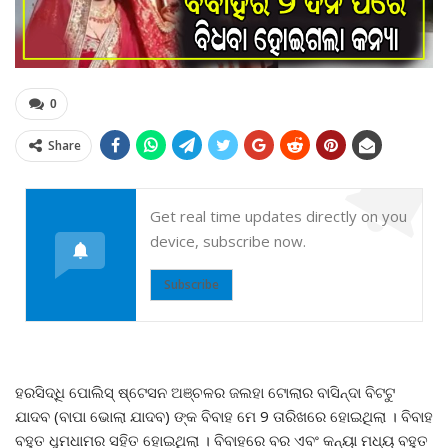
0
Share
Get real time updates directly on you
device, subscribe now.
Subscribe
ହରସିଦ୍ଧି ପୋଲିସ୍ ଷ୍ଟେସନ ଅଞ୍ଚଳର ଜଲହା ଟୋଲାର ବାସିନ୍ଦା ବିଟଟୁ
ଯାଦବ (ବାପା ଭୋଲା ଯାଦବ) ଙ୍କ ବିବାହ ମେ 9 ତାରିଖରେ ହୋଇଥିଲା । ବିବାହ
ବହୁତ ଧୁମଧାମର ସହିତ ହୋଇଥିଲା । ବିବାହରେ ବର ଏବଂ କନ୍ୟା ମଧ୍ୟ ବହୁତ