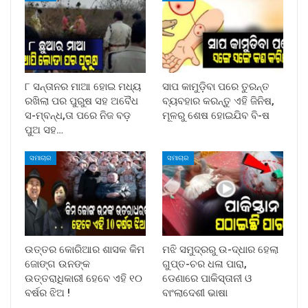
୮ ସନ୍ତାନର ମାଆ ହୋଇ ମଧ୍ୟ
ସାପ କାମୁଡ଼ିବା ପରେ ତୁରନ୍ତ
ରଖିଲା ପର ପୁରୁଷ ସହ ଅବୈଧ
ବ୍ୟବହାର କରନ୍ତୁ ଏହି ଜିନିଷ,
ସ-ମ୍ବନ୍ଧ,ତା ପରେ ନିଜ ବଡ଼
ମୂଳରୁ ଶେଷ ହୋଇଯିବ ବି-ଷ
ପୁଅ ସହ…
ସମାଚାର
ସମାଚାର
ଉତ୍ତର କୋରିଆର ଶାସକ କିମ
ମଝି ସମୁଦ୍ରରୁ ଉ-ଦ୍ଧାର ହେଲା
ଜୋଙ୍ଗ ଉନଙ୍କ
ଗୁପ୍ତ-ଚର ଧଳା ପାରା,
ଉତ୍ତରାଧିକାରୀ ହେବେ ଏହି ୧୦
ଡେଣାରେ ପାକିସ୍ତାନୀ ଓ
ବର୍ଷର ଝିଅ !
ବାଂଲାଦେଶୀ ଭାଷା