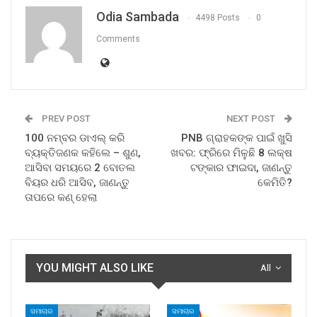
Odia Sambada
4498 Posts
0
Comments
PREV POST
NEXT POST
100 ନମ୍ବର ଡାଏଲ୍ କରି
PNB ଗ୍ରାହକଙ୍କ ପାଇଁ ଖୁସି
ବ୍ୟକ୍ତିଜଣକ କହିଲେ – ଶୁଣ,
ଖବର: ଫ୍ରିରେ ମିଳୁଛି 8 ଲକ୍ଷ
ଆସିବା ସମୟରେ 2 ବୋତଲ
ଟଙ୍କାର ଫାଇଦା, ଜାଣନ୍ତୁ
ବିୟର ଧରି ଆସିବ, ଜାଣନ୍ତୁ
କେମିତି?
ତାପରେ କଣ୍ ହେଲା
YOU MIGHT ALSO LIKE
All
ସମାଚାର
ସମାଚାର