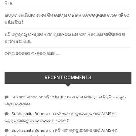
ବି-ଷ
ଉତ୍ତର କୋରିଆର ଶାସକ କିମ ଜୋଙ୍ଗ ଉନଙ୍କ ଉତ୍ତରାଧିକାରୀ ହେବେ ଏହି ୧୦
ବର୍ଷର ଝିଅ !
ମଝି ସମୁଦ୍ରରୁ ଉ-ଦ୍ଧାର ହେଲା ଗୁପ୍ତ-ଚର ଧଳା ପାରା, ଡେଣାରେ ପାକିସ୍ତାନୀ ଓ
ବାଂଲାଦେଶୀ ଭାଷା
ରଙ୍ଗ ବଦଳରେ ର-କ୍ତର ଖେଳ …..
RECENT COMMENTS
Sukant Sahoo
on
ଏହି ବର୍ଷର 10 ପଇସା ବାଲା କଏନ ଥିଲେ ବିକ୍ରି କରନ୍ତୁ 2
ଲକ୍ଷ ଟଙ୍କାରେ
Subhasmita Behera
on
ନର୍ସିଂ ଏବଂ ଗ୍ରାଜୁଏଟସଙ୍କ ପାଇଁ AIIMS ରେ
ନିଯୁକ୍ତି,ଜାଣନ୍ତୁ କିପରି କରିବେ ଆବେଦନ ?
Subhasmita Behera
on
ନର୍ସିଂ ଏବଂ ଗ୍ରାଜୁଏଟସଙ୍କ ପାଇଁ AIIMS ରେ