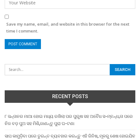
Save my name, email, and website in this browser for the next
time I comment.
RECENT POSTS
୮ ସନ୍ତାନର ମାଆ ହୋଇ ମଧ୍ୟ ରଖିଲା ପର ପୁରୁଷ ସହ ଅବୈଧ ସ-ମ୍ବନ୍ଧ,ତା ପରେ
ନିଜ ବଡ଼ ପୁଅ ସହ ମିଶି,ଜାଣନ୍ତୁ ପୁରା ଘ-ଟଣା
ସାପ କାମୁଡ଼ିବା ପରେ ତୁରନ୍ତ ବ୍ୟବହାର କରନ୍ତୁ ଏହି ଜିନିଷ, ମୂଳରୁ ଶେଷ ହୋଇଯିବ