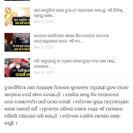
ସାପ କାମୁଡ଼ିବା ପରେ ତୁରନ୍ତ ବ୍ୟବହାର କରନ୍ତୁ ଏହି ଜିନିଷ,
ମୂଳରୁ ଶେଷ…
Mar 9, 2023
ଉତ୍ତର କୋରିଆର ଶାସକ କିମ ଜୋଙ୍ଗ ଉନଙ୍କ
ଉତ୍ତରାଧିକାରୀ ହେବେ ଏହି ୧୦…
Mar 9, 2023
ମଝି ସମୁଦ୍ରରୁ ଉ-ଦ୍ଧାର ହେଲା ଗୁପ୍ତ-ଚର ଧଳା ପାରା,
ଡେଣାରେ…
Mar 9, 2023
ତୁରକୌଲିଆ ଥାନା ଅଧ୍ୟକ୍ଷ ମିଥଲେସ କୁମାରଙ୍କ ଅନୁଯାୟୀ ଯୁବକ ଟ୍ରେନ
ସାମ୍ନାରେ ଡେଇଁ ଜୀବନ ଦେଇଛନ୍ତି । ପୋଲିସ ଶବକୁ ନିଜ ହେପାଜତରେ
ନେଇ ପୋଷ୍ଟମର୍ଟମ ପାଇଁ ପଠାଇ ଦେଇଛି । ବର୍ତ୍ତମାନ ସୁଦ୍ଧା ଆତ୍ମହତ୍ୟାର
କାରଣ ଜଣାପଡି ନାହିଁ । ମୃତକଙ୍କ ପରିବାର ଲୋକେ ମଧ୍ୟ ଏହି ମାମଲାରେ
କୌଣସି ଅଭିଯୋଗ କରି ନାହାନ୍ତି । ବର୍ତ୍ତମାନ ପୋଲିସ ମାମଲାର ଯାଞ୍ଚ
କରୁଛି ।