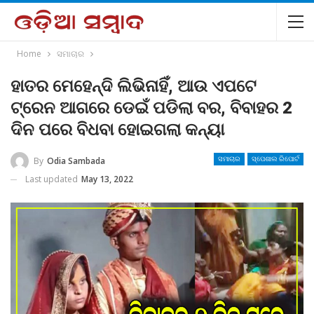
Home
ସମାଚାର
ହାତର ମେହେନ୍ଦି ଲିଭିନାହିଁ, ଆଉ ଏପଟେ
ଟ୍ରେନ ଆଗରେ ଡେଇଁ ପଡିଲା ବର, ବିବାହର 2
ଦିନ ପରେ ବିଧବା ହୋଇଗଲା କନ୍ୟା
By
Odia Sambada
ସମାଚାର
ସ୍ପେଶାଲ ରିପୋର୍ଟ
Last updated
May 13, 2022