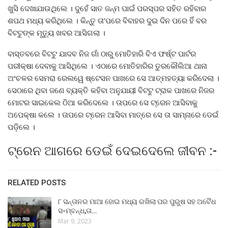
ଖୁସି ଦେଖାଯାଉଥିଲେ । ଦୁହେଁ ସାତ ଜନ୍ମ ପାଇଁ ପରସ୍ପର ସହିତ ରହିବାର
ଶପଥ ମଧ୍ୟ କରିଥିଲେ । କିନ୍ତୁ ତା’ପରେ ବିବାହର ଦୁଇ ଦିନ ପରେ ହିଁ ବର
ବିଟଟୁଙ୍କ ମୃତ୍ୟୁ ଖବର ଆସିଗଲା ।
ବାସ୍ତବରେ ବିଟଟୁ ଯାଦବ ନିଜ ଗାଁ ଠାରୁ ମୋତିହାରି ବିଏ ଫର୍ଷ୍ଟ ପାର୍ଟର
ପରୀକ୍ଷା ଦେବାକୁ ଆସିଥିଲେ । ଏଠାରେ ମୋତିହାରିର ତୁରକୌଲିଆ ଥାନା
ଅଂଚଳର ସେମରା ରେଲୱେ ଷ୍ଟେସନ ପାଖରେ ସେ ଆତ୍ମହତ୍ୟା କରିଦେଲା ।
ସେଠାରେ ଥିବା ଜଣେ ବ୍ୟକ୍ତି କହିବା ଅନୁଯାୟୀ ବିଟଟୁ ଟ୍ରାକ ପାଖରେ ନିଜର
ମୋଟର ସାଇକେଲ ଠିଆ କରିଦେଲେ । ତାପରେ ସେ ଟ୍ରେନ ଆସିବାକୁ
ଅପେକ୍ଷା କଲେ । ତାପରେ ଟ୍ରେନ ଆସିବା ମାତ୍ରେ ସେ ତା ସାମ୍ନାରେ ଡେଇଁ
ପଡ଼ିଲେ ।
ଟ୍ରେନ ଆଗରେ ଡେଇଁ ଦେଇଦେଲେ ଜୀବନ :-
RELATED POSTS
୮ ସନ୍ତାନର ମାଆ ହୋଇ ମଧ୍ୟ ରଖିଲା ପର ପୁରୁଷ ସହ ଅବୈଧ
ସ-ମ୍ବନ୍ଧ,ତା…
Mar 9, 2023