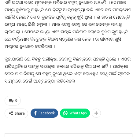
ଏହି ଘଟଣା ପରେ ମୃତକଙ୍କ ପରିବାର ବହୁତ୍ ଦୁଃଖରେ ଅଛନ୍ତି । ସେମାନେ
ମଧ୍ୟ ବୁଝିପାରୁ ନାହାନ୍ତି ଯେ ବିଟଟୁ ଆତ୍ମହତ୍ୟା ଭଳି ଏତେ ବଡ ପଦକ୍ଷେପ
କାହିଁକି ନେଲା ? ସେ ତ ଦୁଇଦିନ ପୂର୍ବରୁ ବହୁତ୍ ଖୁସି ଥିଲା । ତା ହାତର ମେହେନ୍ଦି
ରଙ୍ଗ ମଧ୍ୟ ଲିଭି ନଥିଲା । ଆଉ ଦେଖୁ ଦେଖୁ ସେ ଭଗବାନଙ୍କ ପାଖକୁ
ଚାଲିଗଲା । ସେପଟେ କନ୍ୟା ଏବଂ ତାଙ୍କ ପରିବାର ଲୋକେ ବୁଝିପାରୁନାହାନ୍ତି
ଯେ ବର୍ତ୍ତମାନ ବିଟଟୁଙ୍କ ବିଧବା ସ୍ତ୍ରୀର କଣ ହେବ । ତା ଜୀବନର ଖୁସି
ଅଚାନକ ଦୁଃଖରେ ବଦଳିଗଲା ।
କୁହାଯାଉଛି ଯେ ବିଟଟୁ ପରୀକ୍ଷା ଦେବାକୁ ବିଳମ୍ବରେ ପହଞ୍ଚି ଥିଲେ । ଏପରି
ପରିସ୍ଥିତିରେ ତାଙ୍କୁ ପରୀକ୍ଷା ହଲରେ ବସିବାକୁ ଦିଆଗଲା ନାହିଁ । ପରୀକ୍ଷା
ଦେଇ ନ ପାରିବାରୁ ସେ ବହୁତ୍ ଦୁଃଖୀ ଥିଲେ ଏବଂ ବୋଧହୁଏ ସେଥିପାଇଁ ଟ୍ରେନ
ସାମ୍ନାରେ ଡେଇଁ ଆତ୍ମହତ୍ୟା କରିଦେଲେ ।
0
Share
Facebook
WhatsApp