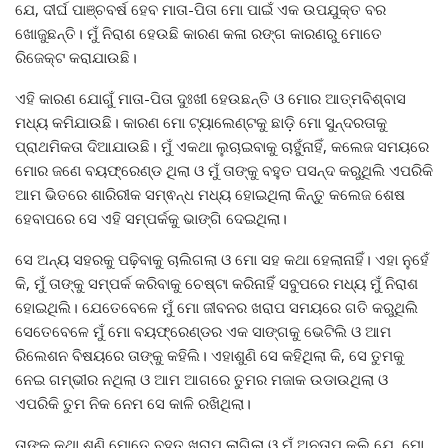
ଯେ, ଦୀର୍ଘ ପାଞ୍ଚବର୍ଷ ହେବ ମାତା-ପିତା ମୋ ପାଇଁ ଏକ ଉପଯୁକ୍ତ ବର
ଖୋଜୁଛନ୍ତି। ମୁଁ ନିରାଶ ହେଉଛି କାରଣ କଳା ରଙ୍ଗ କାରଣରୁ ମୋତେ
ରିଜେକ୍ଟ କରାଯାଉଛି।
ଏହି କାରଣ ଯୋଗୁଁ ମାତା-ପିତା ଦୁଃଖୀ ହେଉଛନ୍ତି ଓ ମୋର ଆତ୍ମବିଶ୍ବାସ
ମଧ୍ୟ କମିଯାଉଛି। କାରଣ ମୋ ଟ୍ୟାଲେଣ୍ଟକୁ ଛାଡ଼ି ମୋ ସୁନ୍ଦରତାକୁ
ପ୍ରାଥମିକତା ଦିଆଯାଉଛି। ମୁଁ ଏକଥା ଲୁଚାଇବାକୁ ଚାହୁଁନାହିଁ, କଲେଜ ସମୟରେ
ମୋର ଜଣେ ବୟଫ୍ରେଣ୍ଡ ଥିଲା ଓ ମୁଁ ତାଙ୍କୁ ବହୁତ ପସନ୍ଦ କରୁଥିଲି ଏପରିକି
ଆମ ଭିତରେ ଶାରିରୀକ ସମ୍ଵନ୍ଧ ମଧ୍ୟ ହୋଇଥିଲା କିନ୍ତୁ କଲେଜ ଶେଷ
ହେବାପରେ ସେ ଏହି ସମ୍ପର୍କକୁ ଭାଙ୍ଗି ଦେଇଥିଲା।
ସେ ଅନ୍ୟ ସହରକୁ ପଢ଼ିବାକୁ ଚାଲିଗଲା ଓ ମୋ ସହ କଥା ହେଲାନାହିଁ। ଏହା ନୁହେଁ
କି, ମୁଁ ତାଙ୍କୁ ସମ୍ପର୍କ କରିବାକୁ ଚେଷ୍ଟା କରିନାହିଁ ସବୁପରେ ମଧ୍ୟ ମୁଁ ନିରାଶ
ହୋଇଥିଲି। ଯେତେବେଳେ ମୁଁ ମୋ ଜୀବନର ଖରାପ ସମୟରେ ଗତି କରୁଥିଲି
ସେତେବେଳେ ମୁଁ ମୋ ବୟଫ୍ରେଣ୍ଡର ଏକ ସାଙ୍ଗକୁ ଭେଟିଲି ଓ ଆମ
ରିଲେଶନ ବିଷୟରେ ତାଙ୍କୁ କହିଲି। ଏହାଶୁଣି ସେ କହିଥିଲା କି, ସେ ତୁମକୁ
ନେଇ ଗମ୍ଭୀର ନଥିଲା ଓ ଆମ ଆଗରେ ତୁମର ମଜାକ ଉଡାଉଥିଲା ଓ
ଏପରିକି ତୁମ ନିକ ନେମ ସେ କାଳି ରଖିଥିଲା।
ତାଙ୍କ କଥା ଶୁଣି ମୋତେ ବହୁତ ଖରାପ ଲାଗିଲା ଓ ମୁଁ ଅନୁତାପ କଲି ଯେ, ମୋ