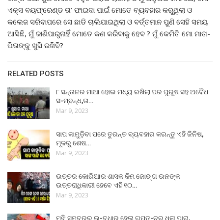
ଏକ୍ସ ବୟଫ୍ରେଣ୍ଡ ତା’ ଫାଇଦା ପାଇଁ ମୋତେ ବ୍ୟବହାର କରୁଥିଲା ଓ
କଲେଜ ସରିବାପରେ ସେ ଛାଡି ଚାଲିଯାଇଥିଲା ଓ ବର୍ତ୍ତମାନ ପୁଣି ସେହି ସମୟ
ଆସିଛି, ମୁଁ ଜାଣିପାରୁନାହିଁ ମୋତେ କଣ କରିବାକୁ ହେବ ? ମୁଁ କେମିତି ମୋ ମାତା-
ପିତାଙ୍କୁ ଖୁସି ରଖିବି?
RELATED POSTS
୮ ସନ୍ତାନର ମାଆ ହୋଇ ମଧ୍ୟ ରଖିଲା ପର ପୁରୁଷ ସହ ଅବୈଧ
ସ-ମ୍ବନ୍ଧ,ତା…
Mar 9, 2023
ସାପ କାମୁଡ଼ିବା ପରେ ତୁରନ୍ତ ବ୍ୟବହାର କରନ୍ତୁ ଏହି ଜିନିଷ,
ମୂଳରୁ ଶେଷ…
Mar 9, 2023
ଉତ୍ତର କୋରିଆର ଶାସକ କିମ ଜୋଙ୍ଗ ଉନଙ୍କ
ଉତ୍ତରାଧିକାରୀ ହେବେ ଏହି ୧୦…
Mar 9, 2023
ମଝି ସମୁଦ୍ରରୁ ଉ-ଦ୍ଧାର ହେଲା ଗୁପ୍ତ-ଚର ଧଳା ପାରା,