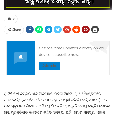
0
Share
Get real time updates directly on you
device, subscribe now.
Subscribe
ମୁଁ 29 ବର୍ଷ ବୟସର ଏକ ଅବିବାହିତା ମହିଳା ଅଟେ। ମୁଁ ଅର୍ଥଶାସ୍ତ୍ରରେ
ମାଷ୍ଟର ଡ଼ିଗ୍ରୀ ସହିତ ନିଜର ପଠାପଢ଼ା ସମ୍ପୂର୍ଣ କରିଛି। ବର୍ତ୍ତମାନ ମୁଁ ଏକ
ଭଲ ସ୍କୁଲରେ ଶିକ୍ଷକ ଅଛି। ମୁଁ ପିଏଚଡ଼ି ପ୍ରସ୍ତୁତି ମଧ୍ୟ କରୁଛି। ମୋତେ
ମୋ ବ୍ୟକ୍ତିଗତ ଜୀବନରେ କିଛିବି ସମସ୍ୟା ନାହିଁ। ମୋର ସମସ୍ୟା ଏହାକି