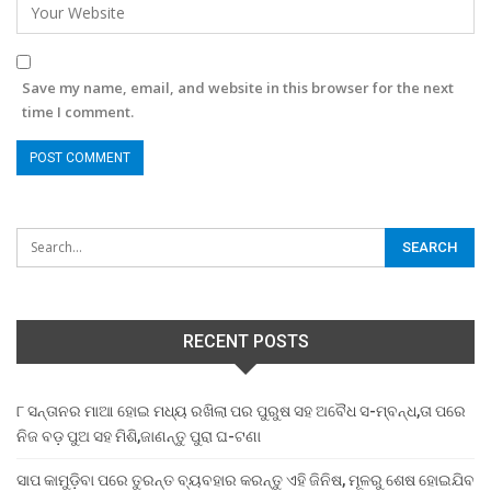
Save my name, email, and website in this browser for the next
time I comment.
RECENT POSTS
୮ ସନ୍ତାନର ମାଆ ହୋଇ ମଧ୍ୟ ରଖିଲା ପର ପୁରୁଷ ସହ ଅବୈଧ ସ-ମ୍ବନ୍ଧ,ତା ପରେ
ନିଜ ବଡ଼ ପୁଅ ସହ ମିଶି,ଜାଣନ୍ତୁ ପୁରା ଘ-ଟଣା
ସାପ କାମୁଡ଼ିବା ପରେ ତୁରନ୍ତ ବ୍ୟବହାର କରନ୍ତୁ ଏହି ଜିନିଷ, ମୂଳରୁ ଶେଷ ହୋଇଯିବ