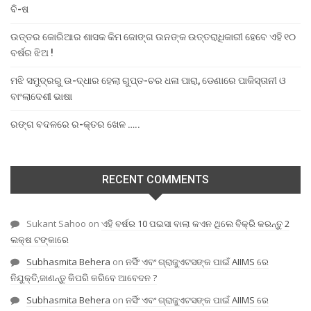
ବି-ଷ
ଉତ୍ତର କୋରିଆର ଶାସକ କିମ ଜୋଙ୍ଗ ଉନଙ୍କ ଉତ୍ତରାଧିକାରୀ ହେବେ ଏହି ୧୦
ବର୍ଷର ଝିଅ !
ମଝି ସମୁଦ୍ରରୁ ଉ-ଦ୍ଧାର ହେଲା ଗୁପ୍ତ-ଚର ଧଳା ପାରା, ଡେଣାରେ ପାକିସ୍ତାନୀ ଓ
ବାଂଲାଦେଶୀ ଭାଷା
ରଙ୍ଗ ବଦଳରେ ର-କ୍ତର ଖେଳ …..
RECENT COMMENTS
Sukant Sahoo
on
ଏହି ବର୍ଷର 10 ପଇସା ବାଲା କଏନ ଥିଲେ ବିକ୍ରି କରନ୍ତୁ 2
ଲକ୍ଷ ଟଙ୍କାରେ
Subhasmita Behera
on
ନର୍ସିଂ ଏବଂ ଗ୍ରାଜୁଏଟସଙ୍କ ପାଇଁ AIIMS ରେ
ନିଯୁକ୍ତି,ଜାଣନ୍ତୁ କିପରି କରିବେ ଆବେଦନ ?
Subhasmita Behera
on
ନର୍ସିଂ ଏବଂ ଗ୍ରାଜୁଏଟସଙ୍କ ପାଇଁ AIIMS ରେ