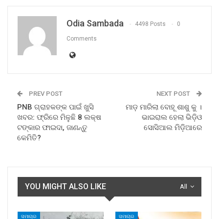
Odia Sambada
4498 Posts
0
Comments
PREV POST
NEXT POST
PNB ଗ୍ରାହକଙ୍କ ପାଇଁ ଖୁସି
ମାଡ଼ ମାରିଲା ବୋହୂ ଶାଶୁ କୁ ।
ଖବର: ଫ୍ରିରେ ମିଳୁଛି 8 ଲକ୍ଷ
ଭାଇରାଲ ହେଲା ଭିଡ଼ିଓ
ଟଙ୍କାର ଫାଇଦା, ଜାଣନ୍ତୁ
ସୋସିଆଲ ମିଡ଼ିଆରେ
କେମିତି?
YOU MIGHT ALSO LIKE
All
ସମାଚାର
ସମାଚାର