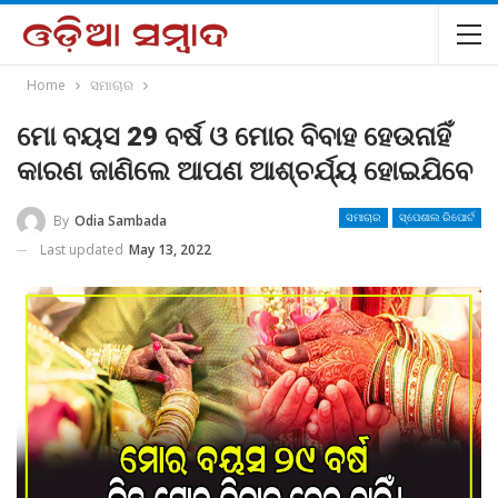
Home
ସମାଚାର
ମୋ ବୟସ 29 ବର୍ଷ ଓ ମୋର ବିବାହ ହେଉନାହିଁ
କାରଣ ଜାଣିଲେ ଆପଣ ଆଶ୍ଚର୍ଯ୍ୟ ହୋଇଯିବେ
By
Odia Sambada
ସମାଚାର
ସ୍ପେଶାଲ ରିପୋର୍ଟ
Last updated
May 13, 2022