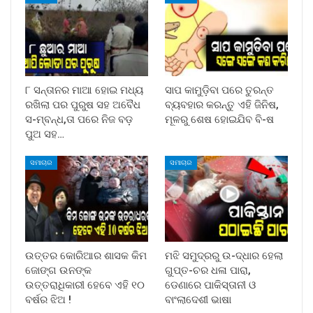
୮ ସନ୍ତାନର ମାଆ ହୋଇ ମଧ୍ୟ
ସାପ କାମୁଡ଼ିବା ପରେ ତୁରନ୍ତ
ରଖିଲା ପର ପୁରୁଷ ସହ ଅବୈଧ
ବ୍ୟବହାର କରନ୍ତୁ ଏହି ଜିନିଷ,
ସ-ମ୍ବନ୍ଧ,ତା ପରେ ନିଜ ବଡ଼
ମୂଳରୁ ଶେଷ ହୋଇଯିବ ବି-ଷ
ପୁଅ ସହ…
ସମାଚାର
ସମାଚାର
ଉତ୍ତର କୋରିଆର ଶାସକ କିମ
ମଝି ସମୁଦ୍ରରୁ ଉ-ଦ୍ଧାର ହେଲା
ଜୋଙ୍ଗ ଉନଙ୍କ
ଗୁପ୍ତ-ଚର ଧଳା ପାରା,
ଉତ୍ତରାଧିକାରୀ ହେବେ ଏହି ୧୦
ଡେଣାରେ ପାକିସ୍ତାନୀ ଓ
ବର୍ଷର ଝିଅ !
ବାଂଲାଦେଶୀ ଭାଷା