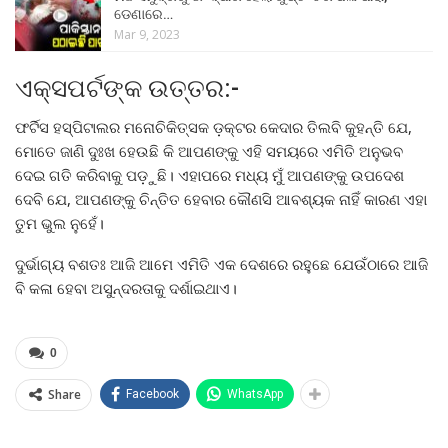
ଡେଣାରେ…
Mar 9, 2023
ଏକ୍ସପର୍ଟଙ୍କ ଉତ୍ତର:-
ଫର୍ଟିସ ହସ୍ପିଟାଲର ମନୋଚିକିତ୍ସକ ଡ଼କ୍ଟର କେଦାର ତିଲବି କୁହନ୍ତି ଯେ,
ମୋତେ ଜାଣି ଦୁଃଖ ହେଉଛି କି ଆପଣଙ୍କୁ ଏହି ସମୟରେ ଏମିତି ଅନୁଭବ
ଦେଇ ଗତି କରିବାକୁ ପଡ଼ୁଛି। ଏହାପରେ ମଧ୍ୟ ମୁଁ ଆପଣଙ୍କୁ ଉପଦେଶ
ଦେବି ଯେ, ଆପଣଙ୍କୁ ଚିନ୍ତିତ ହେବାର କୌଣସି ଆବଶ୍ୟକ ନାହିଁ କାରଣ ଏହା
ତୁମ ଭୁଲ ନୁହେଁ।
ଦୁର୍ଭାଗ୍ୟ ବଶତଃ ଆଜି ଆମେ ଏମିତି ଏକ ଦେଶରେ ରହୁଛେ ଯେଉଁଠାରେ ଆଜି
ବି କଳା ହେବା ଅସୁନ୍ଦରତାକୁ ଦର୍ଶାଇଥାଏ।
0
Share
Facebook
WhatsApp