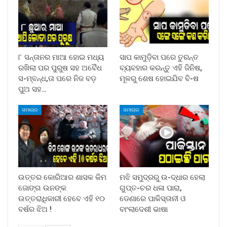
୮ ସନ୍ତାନର ମାଆ ହୋଇ ମଧ୍ୟ
ସାପ କାମୁଡ଼ିବା ପରେ ତୁରନ୍ତ
ରଖିଲା ପର ପୁରୁଷ ସହ ଅବୈଧ
ବ୍ୟବହାର କରନ୍ତୁ ଏହି ଜିନିଷ,
ସ-ମ୍ବନ୍ଧ,ତା ପରେ ନିଜ ବଡ଼
ମୂଳରୁ ଶେଷ ହୋଇଯିବ ବି-ଷ
ପୁଅ ସହ…
ସମାଚାର
ସମାଚାର
ଉତ୍ତର କୋରିଆର ଶାସକ କିମ
ମଝି ସମୁଦ୍ରରୁ ଉ-ଦ୍ଧାର ହେଲା
ଜୋଙ୍ଗ ଉନଙ୍କ
ଗୁପ୍ତ-ଚର ଧଳା ପାରା,
ଉତ୍ତରାଧିକାରୀ ହେବେ ଏହି ୧୦
ଡେଣାରେ ପାକିସ୍ତାନୀ ଓ
ବର୍ଷର ଝିଅ !
ବାଂଲାଦେଶୀ ଭାଷା