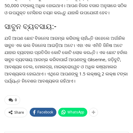
50,000 ଟଙ୍କାରୁ ଅଧିକ ହୋଇଥାଏ। ଆପଣ ନିଜର ବଜାର ଅନୁସାରେ ସଠିକ
ଓ ଉପଯୁକ୍ତ ମେସିନର ଚୟନ କରନ୍ତୁ ଯାହାକି ଉପଯୋଗୀ ହେବ।
ସାବୁନ ବ୍ୟବସାୟ:-
ଯଦି ଆପଣ ଛୋଟ ବିଜନେସ ଆରମ୍ଭ କରିବାକୁ ଚାହାଁନ୍ତି ତାହେଲେ ଅର୍ଗାନିକ
ସାବୁନ ଏକ ଭଲ ବିଜନେସ ଆଇଡ଼ିଆ ଅଟେ। ଏହା ଏକ ଏମିତି ଜିନିଷ ଅଟେ
ଯାହାର ବ୍ୟବହାର ପ୍ରତିଦିନ କୋଟି କୋଟି ଲୋକ କରନ୍ତି। ଏକ ଛୋଟ ହର୍ବାଲ
ସାବୁନ ବ୍ୟବସାୟ ଆରମ୍ଭ କରିବାପାଇଁ ଆପଣଙ୍କୁ Gliserine, ଜଡ଼ିବୁଟି,
ଆବଶ୍ୟକ ତେଲ, ମୋଲଡ୍ସ, ମାଇକ୍ରୋୱେବ ଓ ଅଧିକ କଞ୍ଚାମାଲର
ଆବଶ୍ୟକତା ହୋଇଥାଏ। ଏଥିରେ ଆପଣଙ୍କୁ 1.5 ଲକ୍ଷରୁ 2 ଲକ୍ଷ ଟଙ୍କା
ପର୍ଯ୍ୟନ୍ତ ନିବେଶର ଆବଶ୍ୟକତା ରହିଥାଏ।
0
Share
Facebook
WhatsApp