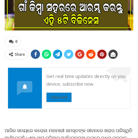
0
Share
Get real time updates directly on you
device, subscribe now.
Subscribe
ଆଜିର ସମୟରେ କରୋନା ମହାମାରୀ ସମସ୍ତଙ୍କ ଜୀବନରେ ଖରାପ ପରିସ୍ଥିତି
ଆଣିଦେଇଛି। ଏହା ସାରା ଦୁନିଆର ଅର୍ଥବ୍ୟବସ୍ଥା ଉପରେ ମଧ୍ୟ ପ୍ରଭାବ