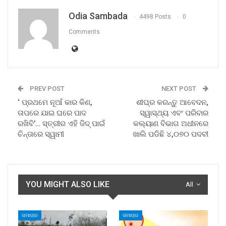
Odia Sambada
4498 Posts
0
Comments
PREV POST
NEXT POST
‘ ପ୍ରଥମେ ନୂଆଁ କାର କିଣ,
ଶୀଘ୍ର କରନ୍ତୁ ଆବେଦନ,
ତାପରେ ଯାଇ ଘରେ ପାଦ
ସ୍ୱାସ୍ଥ୍ୟ ଏବଂ ପରିବାର
ରଖିବି’… ସ୍ତ୍ରୀର ଏହି ଜିଦ୍ ପାଇଁ
କଲ୍ୟାଣ ବିଭାଗ ଅଧୀନରେ
ଚିନ୍ତାରେ ସ୍ୱାମୀ
ଖାଲି ପଡିଛି ୪,୦୭୦ ପଦବୀ
YOU MIGHT ALSO LIKE
All
ସମାଚାର
ସମାଚାର