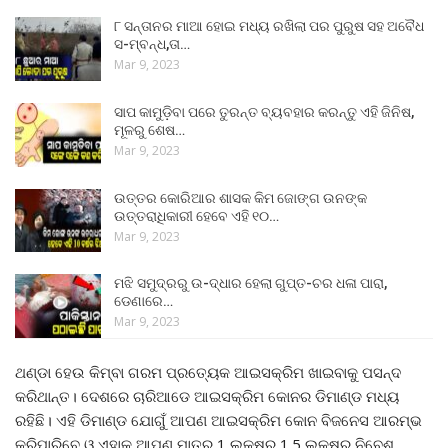
୮ ସନ୍ତାନର ମାଆ ହୋଇ ମଧ୍ୟ ରଖିଲା ପର ପୁରୁଷ ସହ ଅବୈଧ
ସ-ମ୍ବନ୍ଧ,ତା…
Mar 9, 2023
ସାପ କାମୁଡ଼ିବା ପରେ ତୁରନ୍ତ ବ୍ୟବହାର କରନ୍ତୁ ଏହି ଜିନିଷ,
ମୂଳରୁ ଶେଷ…
Mar 9, 2023
ଉତ୍ତର କୋରିଆର ଶାସକ କିମ ଜୋଙ୍ଗ ଉନଙ୍କ
ଉତ୍ତରାଧିକାରୀ ହେବେ ଏହି ୧୦…
Mar 9, 2023
ମଝି ସମୁଦ୍ରରୁ ଉ-ଦ୍ଧାର ହେଲା ଗୁପ୍ତ-ଚର ଧଳା ପାରା,
ଡେଣାରେ…
Mar 9, 2023
ଥଣ୍ଡା ହେଉ କିମ୍ବା ଗରମ ପ୍ରତ୍ୟେକ ଆଇସକ୍ରିମ ଖାଇବାକୁ ପସନ୍ଦ
କରିଥାନ୍ତ। ଦେଶରେ ଚାରିଆଡେ ଆଇସକ୍ରିମ କୋନର ଡିମାଣ୍ଡ ମଧ୍ୟ
ରହିଛି। ଏହି ଡିମାଣ୍ଡ ଯୋଗୁଁ ଆପଣ ଆଇସକ୍ରିମ କୋନ ବିଜନେସ ଆରମ୍ଭ
କରିପାରିବେ ଓ ଏହାକୁ ଆପଣ ମାତ୍ର 1 ଲକ୍ଷରୁ 1.5 ଲକ୍ଷର ନିବେଶ