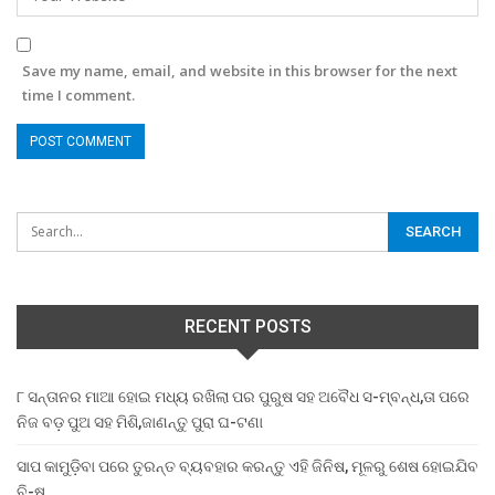
Save my name, email, and website in this browser for the next
time I comment.
RECENT POSTS
୮ ସନ୍ତାନର ମାଆ ହୋଇ ମଧ୍ୟ ରଖିଲା ପର ପୁରୁଷ ସହ ଅବୈଧ ସ-ମ୍ବନ୍ଧ,ତା ପରେ
ନିଜ ବଡ଼ ପୁଅ ସହ ମିଶି,ଜାଣନ୍ତୁ ପୁରା ଘ-ଟଣା
ସାପ କାମୁଡ଼ିବା ପରେ ତୁରନ୍ତ ବ୍ୟବହାର କରନ୍ତୁ ଏହି ଜିନିଷ, ମୂଳରୁ ଶେଷ ହୋଇଯିବ
ବି-ଷ