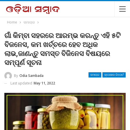
Home
ସମାଚାର
ଗାଁ କିମ୍ବା ସହରରେ ଆରମ୍ଭ କରନ୍ତୁ ଏହି ୫ଟି
ବିଜନେସ, କମ ଖର୍ଚ୍ଚରେ ହେବ ଅଧିକ
ଲାଭ,ଜାଣନ୍ତୁ ସମସ୍ତ ବିଜିନେସ ବିଷୟରେ
ସମ୍ପୂର୍ଣ ସୂଚନା
By
Odia Sambada
ସମାଚାର
ସ୍ପେଶାଲ ରିପୋର୍ଟ
Last updated
May 11, 2022