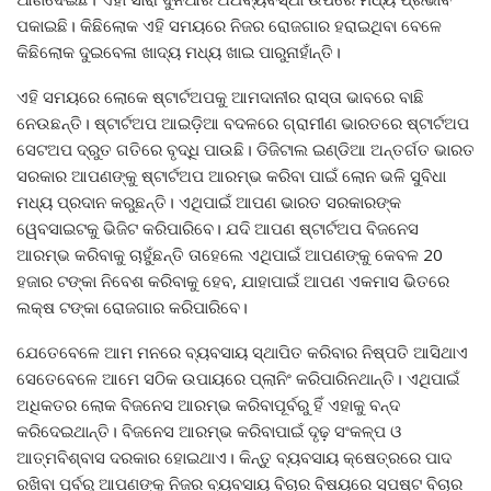
ପକାଇଛି। କିଛିଲୋକ ଏହି ସମୟରେ ନିଜର ରୋଜଗାର ହରାଇଥିବା ବେଳେ
କିଛିଲୋକ ଦୁଇବେଳା ଖାଦ୍ୟ ମଧ୍ୟ ଖାଇ ପାରୁନାହାଁନ୍ତି।
ଏହି ସମୟରେ ଲୋକେ ଷ୍ଟାର୍ଟଅପକୁ ଆମଦାନୀର ରାସ୍ତା ଭାବରେ ବାଛି
ନେଉଛନ୍ତି। ଷ୍ଟାର୍ଟଅପ ଆଇଡ଼ିଆ ବଦଳରେ ଗ୍ରାମୀଣ ଭାରତରେ ଷ୍ଟାର୍ଟଅପ
ସେଟଅପ ଦ୍ରୁତ ଗତିରେ ବୃଦ୍ଧି ପାଉଛି। ଡିଜିଟାଲ ଇଣ୍ଡିଆ ଅନ୍ତର୍ଗତ ଭାରତ
ସରକାର ଆପଣଙ୍କୁ ଷ୍ଟାର୍ଟଅପ ଆରମ୍ଭ କରିବା ପାଇଁ ଲୋନ ଭଳି ସୁବିଧା
ମଧ୍ୟ ପ୍ରଦାନ କରୁଛନ୍ତି। ଏଥିପାଇଁ ଆପଣ ଭାରତ ସରକାରଙ୍କ
ୱେବସାଇଟକୁ ଭିଜିଟ କରିପାରିବେ। ଯଦି ଆପଣ ଷ୍ଟାର୍ଟଅପ ବିଜନେସ
ଆରମ୍ଭ କରିବାକୁ ଚାହୁଁଛନ୍ତି ତାହେଲେ ଏଥିପାଇଁ ଆପଣଙ୍କୁ କେବଳ 20
ହଜାର ଟଙ୍କା ନିବେଶ କରିବାକୁ ହେବ, ଯାହାପାଇଁ ଆପଣ ଏକମାସ ଭିତରେ
ଲକ୍ଷ ଟଙ୍କା ରୋଜଗାର କରିପାରିବେ।
ଯେତେବେଳେ ଆମ ମନରେ ବ୍ୟବସାୟ ସ୍ଥାପିତ କରିବାର ନିଷ୍ପତି ଆସିଥାଏ
ସେତେବେଳେ ଆମେ ସଠିକ ଉପାୟରେ ପ୍ଲାନିଂ କରିପାରିନଥାନ୍ତି। ଏଥିପାଇଁ
ଅଧିକତର ଲୋକ ବିଜନେସ ଆରମ୍ଭ କରିବାପୂର୍ବରୁ ହିଁ ଏହାକୁ ବନ୍ଦ
କରିଦେଇଥାନ୍ତି। ବିଜନେସ ଆରମ୍ଭ କରିବାପାଇଁ ଦୃଢ଼ ସଂକଳ୍ପ ଓ
ଆତ୍ମବିଶ୍ବାସ ଦରକାର ହୋଇଥାଏ। କିନ୍ତୁ ବ୍ୟବସାୟ କ୍ଷେତ୍ରରେ ପାଦ
ରଖିବା ପୂର୍ବରୁ ଆପଣଙ୍କୁ ନିଜର ବ୍ୟବସାୟ ବିଚାର ବିଷୟରେ ସ୍ପଷ୍ଟ ବିଚାର