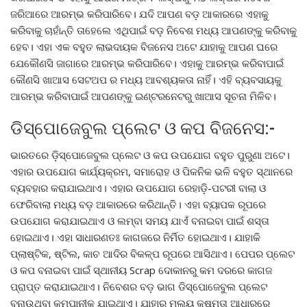
ଜରିଆରେ ଆରମ୍ଭ କରିପାରିବେ। ଯଦି ଆପଣ ବଡ଼ ଆକାରରେ ଏହାକୁ
କରିବାକୁ ଚାହାଁନ୍ତି ତାହେଲେ ଏଥିପାଇଁ ବଡ଼ ନିବେଶ ମଧ୍ୟ ଆପଣଙ୍କୁ କରିବାକୁ
ହେବ। ଏହା ଏକ ବହୁତ ଲାଭଦାୟକ ବିଜନେସ ଅଟେ ଯାହାକୁ ଆପଣ ଘରେ
ଯେକୌଣସି ଜାଗାରେ ଆରମ୍ଭ କରିପାରିବେ। ଏହାକୁ ଆରମ୍ଭ କରିବାପାଇଁ
କୌଣସି ଖାଆସ ସେଟଅପ ର ମଧ୍ୟ ଆବଶ୍ୟକତା ନାହିଁ। ଏହି ବ୍ୟବସାୟକୁ
ଆରମ୍ଭ କରିବାପାଇଁ ଆପଣଙ୍କୁ ଇଣ୍ଟରନେଟରୁ ଖାଆସ ସୂଚନା ମିଳିବ।
ଡିସ୍ପୋଜେବୁଲ ପ୍ଲେଟ ଓ କପ ବିଜନେସ:-
ଭାରତରେ ଡ଼ିସ୍ପୋଜେବୁଲ ପ୍ଲେଟ ଓ କପ ଉପଯୋଗ ବହୁତ ପୁରୁଣା ଅଟେ।
ଏହାର ଉପଯୋଗ କାର୍ଯ୍ୟକ୍ରମ, ସମାରୋହ ଓ ପିକନିକ ଭଳି ବହୁତ ସ୍ଥାନରେ
ବ୍ୟବହାର କରାଯାଇଥାଏ। ଏହାର ଉପଯୋଗ ରେହାଡ଼ି-ପଟରୀ ବାଲା ଓ
ଫେରିବାଲା ମଧ୍ୟ ବଡ଼ ଆକାରରେ କରିଥାନ୍ତି। ଏହା ବ୍ୟାପକ ରୂପରେ
ଉପଯୋଗ କରାଯାଇଥାଏ ଓ ଲମ୍ବା ସମୟ ଯାଏଁ ବନାଇବା ପାଇଁ ଶସ୍ତା
ହୋଇଥାଏ। ଏହା ସାଧାରଣତଃ କାଗଜରେ ନିର୍ମିତ ହୋଇଥାଏ। ଯାହାକି
ପ୍ଲାଷ୍ଟିକ, ଷ୍ଟିଲ, କାଚ ଆଦିର ବିକଳ୍ପ ରୂପରେ ଆସିଥାଏ। ପେପର ପ୍ଲେଟ
ଓ କପ ବନାଇବା ପାଇଁ ସ୍ଥାନୀୟ Scrap ଦୋକାନରୁ କମ ଦରରେ କାଗଜ
ପ୍ରାପ୍ତ କରାଯାଇଥାଏ। ନିବେଶର ବଡ଼ ଭାଗ ଡିସ୍ପୋଜେବୁଲ ପ୍ଲେଟ
ବନାଉଥିବା କମ୍ପାନୀକୁ ଯାଇଥାଏ। ଯାହାର ମୂଲ୍ୟ କ୍ଷମତା ଆଧାରରେ