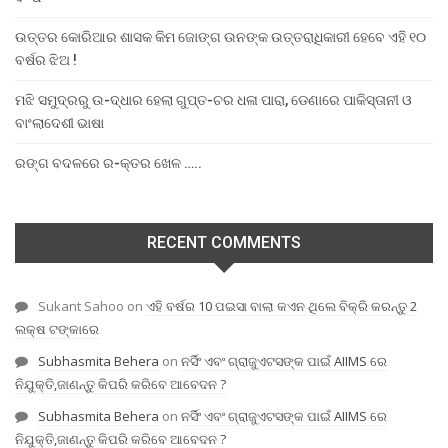
ଉତ୍ତର କୋରିଆର ଶାସକ କିମ ଜୋଙ୍ଗ ଉନଙ୍କ ଉତ୍ତରାଧିକାରୀ ହେବେ ଏହି ୧୦
ବର୍ଷର ଝିଅ !
ମଝି ସମୁଦ୍ରରୁ ଉ-ଦ୍ଧାର ହେଲା ଗୁପ୍ତ-ଚର ଧଳା ପାରା, ଡେଣାରେ ପାକିସ୍ତାନୀ ଓ
ବାଂଲାଦେଶୀ ଭାଷା
ରଙ୍ଗ ବଦଳରେ ର-କ୍ତର ଖେଳ …..
RECENT COMMENTS
Sukant Sahoo
on
ଏହି ବର୍ଷର 10 ପଇସା ବାଲା କଏନ ଥିଲେ ବିକ୍ରି କରନ୍ତୁ 2
ଲକ୍ଷ ଟଙ୍କାରେ
Subhasmita Behera
on
ନର୍ସିଂ ଏବଂ ଗ୍ରାଜୁଏଟସଙ୍କ ପାଇଁ AIIMS ରେ
ନିଯୁକ୍ତି,ଜାଣନ୍ତୁ କିପରି କରିବେ ଆବେଦନ ?
Subhasmita Behera
on
ନର୍ସିଂ ଏବଂ ଗ୍ରାଜୁଏଟସଙ୍କ ପାଇଁ AIIMS ରେ
ନିଯୁକ୍ତି,ଜାଣନ୍ତୁ କିପରି କରିବେ ଆବେଦନ ?