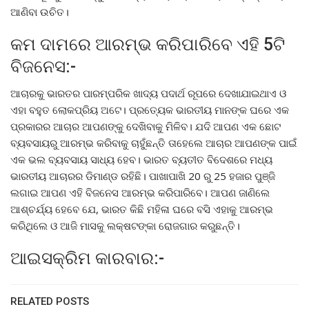
ଆଣିବା ଉଚିତ।
କମ ଦାମରେ ଆରମ୍ଭ କରିପାରିବେ ଏହି 5ଟି
ବିଜନେସ:-
ଆଚାରକୁ ଭାରତର ପାରମ୍ପରିକ ଖାଦ୍ୟ ପଦାର୍ଥ ରୂପରେ ଦେଖାଯାଇଥାଏ ଓ
ଏହା ବହୁତ ଲୋକପ୍ରିୟ ଅଟେ। ପ୍ରତ୍ୟେକ ଭାରତୀୟ ମାନଙ୍କ ଘରେ ଏକ
ପ୍ରକାରର ଆଚାର ଆପଣଙ୍କୁ ଦେଖିବାକୁ ମିଳିବ। ଯଦି ଆପଣ ଏକ ଛୋଟ
ବ୍ୟବସାୟରୁ ଆରମ୍ଭ କରିବାକୁ ଚାହୁଁଛନ୍ତି ତାହେଲେ ଆଚାର ଆପଣଙ୍କ ପାଇଁ
ଏକ ଭଲ ବ୍ୟବସାୟ ସାଧ୍ୟ ହେବ। ଭାରତ ବ୍ୟତୀତ ବିଦେଶରେ ମଧ୍ୟ
ଭାରତୀୟ ଆଚାରର ଡିମାଣ୍ଡ ରହିଛି। ପାଖାପାଖି 20 ରୁ 25 ହଜାର ପୁଞ୍ଜି
ଲଗାଇ ଆପଣ ଏହି ବିଜନେସ ଆରମ୍ଭ କରିପାରିବେ। ଆପଣ ଜାଣିଲେ
ଆଶ୍ଚର୍ଯ୍ୟ ହେବେ ଯେ, ଭାରତ କିଛି ମହିଳା ଘରେ ବସି ଏହାକୁ ଆରମ୍ଭ
କରିଥିଲେ ଓ ଆଜି ମାସକୁ ଲକ୍ଷଟଙ୍କା ରୋଜଗାର କରୁଛନ୍ତି।
ଆଇସକ୍ରିମ କାରବାର:-
RELATED POSTS