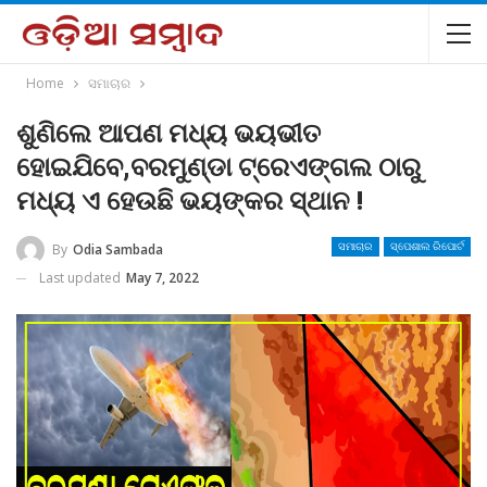
Home
ସମାଚାର
ଶୁଣିଲେ ଆପଣ ମଧ୍ୟ ଭୟଭୀତ
ହୋଇଯିବେ,ବରମୁଣ୍ଡା ଟ୍ରେଏଙ୍ଗଲ ଠାରୁ
ମଧ୍ୟ ଏ ହେଉଛି ଭୟଙ୍କର ସ୍ଥାନ !
By
Odia Sambada
ସମାଚାର
ସ୍ପେଶାଲ ରିପୋର୍ଟ
Last updated
May 7, 2022