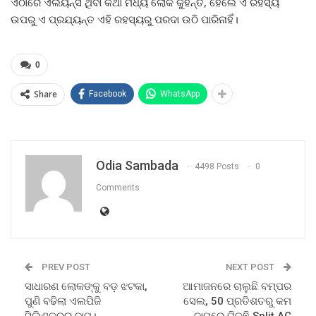
ଏଠାରେ ଏଲିୟନ୍ସ ଥିବା କଥା ମଧ୍ୟ ଲୋକ କୁହନ୍ତି, ହେଲେ ଏ ରହସ୍ୟ
ଉପରୁ ଏ ପ୍ରଯ୍ୟନ୍ତ ଏହି ରହସ୍ୟରୁ ପରଦା ଉଠି ପାରିନାହିଁ।
0
Share
Facebook
WhatsApp
Odia Sambada
4498 Posts
0
Comments
PREV POST
NEXT POST
ସାଧାରଣ ଲୋକଙ୍କୁ ବଡ଼ ଝଟକା,
ଆମାଜନରେ ଚାଲୁଛି ବମ୍ପର
ପୁଣି ବଢିଲା ଏଲପିଜି
ସେଲ, 50 ପ୍ରତିଶତରୁ କମ
ସିଲିଣ୍ଡରର ଦାମ।
ଦାମରେ ମିଳୁଛି Split AC