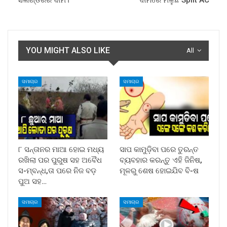
YOU MIGHT ALSO LIKE
All
ସମାଚାର
ସମାଚାର
୮ ସନ୍ତାନର ମାଆ ହୋଇ ମଧ୍ୟ
ସାପ କାମୁଡ଼ିବା ପରେ ତୁରନ୍ତ
ରଖିଲା ପର ପୁରୁଷ ସହ ଅବୈଧ
ବ୍ୟବହାର କରନ୍ତୁ ଏହି ଜିନିଷ,
ସ-ମ୍ବନ୍ଧ,ତା ପରେ ନିଜ ବଡ଼
ମୂଳରୁ ଶେଷ ହୋଇଯିବ ବି-ଷ
ପୁଅ ସହ…
ସମାଚାର
ସମାଚାର