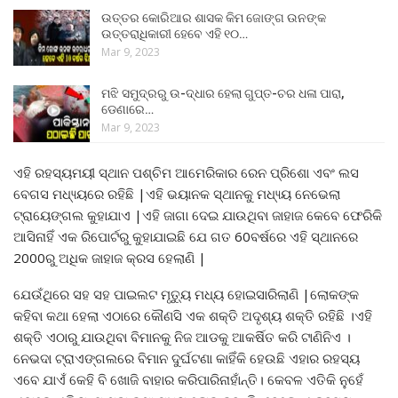
ଉତ୍ତର କୋରିଆର ଶାସକ କିମ ଜୋଙ୍ଗ ଉନଙ୍କ
ଉତ୍ତରାଧିକାରୀ ହେବେ ଏହି ୧୦…
Mar 9, 2023
ମଝି ସମୁଦ୍ରରୁ ଉ-ଦ୍ଧାର ହେଲା ଗୁପ୍ତ-ଚର ଧଳା ପାରା,
ଡେଣାରେ…
Mar 9, 2023
ଏହି ରହସ୍ୟମୟୀ ସ୍ଥାନ ପଶ୍ଚିମ ଆମେରିକାର ରେନ ପ୍ରିଶୋ ଏବଂ ଲସ
ବେଗସ ମଧ୍ୟ୍ୟରେ ରହିଛି |ଏହି ଭୟାନକ ସ୍ଥାନକୁ ମଧ୍ୟ୍ୟ ନେଭେଲା
ଟ୍ରାୟେଙ୍ଗଲ କୁହାଯାଏ |ଏହି ଜାଗା ଦେଇ ଯାଉଥିବା ଜାହାଜ କେବେ ଫେରିକି
ଆସିନାହିଁ ଏକ ରିପୋର୍ଟରୁ କୁହାଯାଇଛି ଯେ ଗତ 60ବର୍ଷରେ ଏହି ସ୍ଥାନରେ
2000ରୁ ଅଧିକ ଜାହାଜ କ୍ରସ ହେଲାଣି |
ଯେଉଁଥିରେ ସହ ସହ ପାଇଲଟ ମୃତ୍ୟୁ ମଧ୍ୟ ହୋଇସାରିଲାଣି |ଲୋକଙ୍କ
କହିବା କଥା ହେଲା ଏଠାରେ କୌଣସି ଏକ ଶକ୍ତି ଅଦୃଶ୍ୟ ଶକ୍ତି ରହିଛି ।ଏହି
ଶକ୍ତି ଏଠାରୁ ଯାଉଥିବା ବିମାନକୁ ନିଜ ଆଡକୁ ଆକର୍ଷିତ କରି ଟାଣିନିଏ ।
ନେଭଦା ଟ୍ରାଏଙ୍ଗଲରେ ବିମାନ ଦୁର୍ଘଟଣା କାହିଁକି ହେଉଛି ଏହାର ରହସ୍ୟ
ଏବେ ଯାଏଁ କେହି ବି ଖୋଜି ବାହାର କରିପାରିନାହାଁନ୍ତି। କେବଳ ଏତିକି ନୁହେଁ