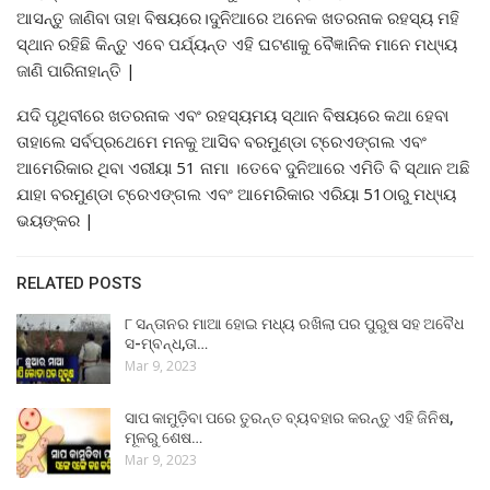
ଆସନ୍ତୁ ଜାଣିବା ତାହା ବିଷୟରେ।ଦୁନିଆରେ ଅନେକ ଖତରନାକ ରହସ୍ୟ ମହି
ସ୍ଥାନ ରହିଛି କିନ୍ତୁ ଏବେ ପର୍ଯ୍ୟନ୍ତ ଏହି ଘଟଣାକୁ ବୈଜ୍ଞାନିକ ମାନେ ମଧ୍ୟ୍ୟ
ଜାଣି ପାରିନାହାନ୍ତି |
ଯଦି ପୃଥିବୀରେ ଖତରନାକ ଏବଂ ରହସ୍ୟମୟ ସ୍ଥାନ ବିଷୟରେ କଥା ହେବା
ତାହାଲେ ସର୍ବପ୍ରଥେମେ ମନକୁ ଆସିବ ବରମୁଣ୍ଡା ଟ୍ରେଏଙ୍ଗଲ ଏବଂ
ଆମେରିକାର ଥିବା ଏରୀୟା 51 ନାମା ।ତେବେ ଦୁନିଆରେ ଏମିତି ବି ସ୍ଥାନ ଅଛି
ଯାହା ବରମୁଣ୍ଡା ଟ୍ରେଏଙ୍ଗଲ ଏବଂ ଆମେରିକାର ଏରିୟା 51ଠାରୁ ମଧ୍ୟ୍ୟ
ଭୟଙ୍କର |
RELATED POSTS
୮ ସନ୍ତାନର ମାଆ ହୋଇ ମଧ୍ୟ ରଖିଲା ପର ପୁରୁଷ ସହ ଅବୈଧ
ସ-ମ୍ବନ୍ଧ,ତା…
Mar 9, 2023
ସାପ କାମୁଡ଼ିବା ପରେ ତୁରନ୍ତ ବ୍ୟବହାର କରନ୍ତୁ ଏହି ଜିନିଷ,
ମୂଳରୁ ଶେଷ…
Mar 9, 2023