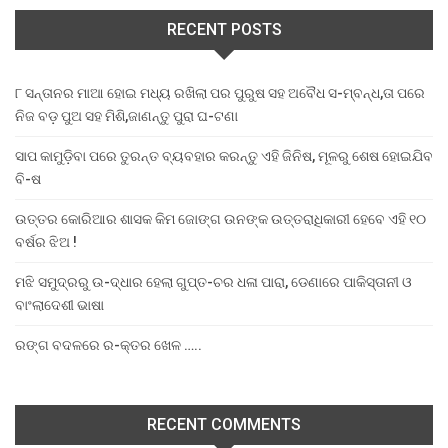
RECENT POSTS
୮ ସନ୍ତାନର ମାଆ ହୋଇ ମଧ୍ୟ ରଖିଲା ପର ପୁରୁଷ ସହ ଅବୈଧ ସ-ମ୍ବନ୍ଧ,ତା ପରେ
ନିଜ ବଡ଼ ପୁଅ ସହ ମିଶି,ଜାଣନ୍ତୁ ପୁରା ଘ-ଟଣା
ସାପ କାମୁଡ଼ିବା ପରେ ତୁରନ୍ତ ବ୍ୟବହାର କରନ୍ତୁ ଏହି ଜିନିଷ, ମୂଳରୁ ଶେଷ ହୋଇଯିବ
ବି-ଷ
ଉତ୍ତର କୋରିଆର ଶାସକ କିମ ଜୋଙ୍ଗ ଉନଙ୍କ ଉତ୍ତରାଧିକାରୀ ହେବେ ଏହି ୧୦
ବର୍ଷର ଝିଅ !
ମଝି ସମୁଦ୍ରରୁ ଉ-ଦ୍ଧାର ହେଲା ଗୁପ୍ତ-ଚର ଧଳା ପାରା, ଡେଣାରେ ପାକିସ୍ତାନୀ ଓ
ବାଂଲାଦେଶୀ ଭାଷା
ରଙ୍ଗ ବଦଳରେ ର-କ୍ତର ଖେଳ …..
RECENT COMMENTS