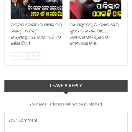
ଉତ୍ତର କୋରିଆର ଶାସକ କିମ
ମଝି ସମୁଦ୍ରରୁ ଉ-ଦ୍ଧାର ହେଲା
ଜୋଙ୍ଗ ଉନଙ୍କ
ଗୁପ୍ତ-ଚର ଧଳା ପାରା,
ଉତ୍ତରାଧିକାରୀ ହେବେ ଏହି ୧୦
ଡେଣାରେ ପାକିସ୍ତାନୀ ଓ
ବର୍ଷର ଝିଅ !
ବାଂଲାଦେଶୀ ଭାଷା
PREV
NEXT
LEAVE A REPLY
Your email address will not be published.