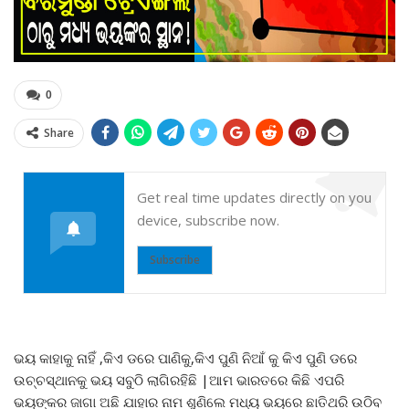
0
Share
Get real time updates directly on you
device, subscribe now.
Subscribe
ଭୟ କାହାକୁ ନାହିଁ ,କିଏ ଡରେ ପାଣିକୁ,କିଏ ପୁଣି ନିଆଁ କୁ କିଏ ପୁଣି ଡରେ
ଉଚ୍ଚସ୍ଥାନକୁ ଭୟ ସବୁଠି ଲାଗିରହିଛି |ଆମ ଭାରତରେ କିଛି ଏପରି
ଭୟଙ୍କର ଜାଗା ଅଛି ଯାହାର ନାମ ଶୁଣିଲେ ମଧ୍ୟ ଭୟରେ ଛାତିଥରି ଉଠିବ