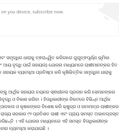
y on you device, subscribe now.
ସମୃଦ୍ଧିର ଧାରାକୁ ତ୍ଵରାନ୍ୱିତ କରିବାରେ ଗୁରୁତ୍ଵପୂର୍ଣ୍ଣ ଭୂମିକା
ବଂ ଆୟ ବୃଦ୍ଧି ପାଇଁ ସହାୟତା) ଯୋଜନା ମାଧ୍ୟମରେ ଚାଷୀମାନଙ୍କର ହିତ
ସହାୟକ ବ୍ୟବସ୍ଥା ପ୍ରତିଷ୍ଠା କରି କୃଷିଭିତ୍ତିକ ସମୃଦ୍ଧିର ଧାରାକୁ
ଙ୍କୁ ଆର୍ଥିକ ସହାୟତା ଚୟନର ସ୍ଵାଧୀନତା ପ୍ରଦାନ କରି ସେମାନଙ୍କର
ଦ୍ଧି ଓ ବିକାଶ କରିବା । ହିତାଧିକାରୀଙ୍କ ନିକଟରେ ବିଭିନ୍ନ ଆର୍ଥିକ
ାଦକତା ଓ କୃଷକଙ୍କର ବିଶେଷ କରି କ୍ଷୁଦ୍ର ଓ ନାମମାତ୍ର ଚାଷୀଙ୍କର
ରାଜ୍ୟ ସରକାର ୯୨ ପ୍ରତିଶତ ଚାଷୀ ଏବଂ ପ୍ରାୟ ସମସ୍ତ ଅଭାବଗ୍ରସ୍ତ
କରିଛନ୍ତି । ଏହି ଯୋଜନା ମାଧ୍ୟମରେ ଏହି ସମସ୍ତ ହିତାଧିକାରୀଙ୍କ
ିବାର ବ୍ୟବସ୍ଥା କରାଯାଇଛି ।