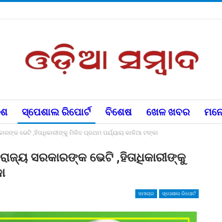
େଶ
ସ୍ପେଶାଲ ରିପୋର୍ଟ
ବିଶେଷ
ଖେଳ ଖବର
ମନୋ
ଙ୍କ ଭେଟି ,ହିତାଧିକାରୀଙ୍କୁ ମିଳିବ ପ୍ରଥମ ପର୍ଯ୍ୟାୟ କାଳିଆ ଟଙ୍କା
ାଜ୍ୟ ସରକାରଙ୍କ ଭେଟି ,ହିତାଧିକାରୀଙ୍କୁ
ା
ସମାଚାର
ସ୍ପେଶାଲ ରିପୋର୍ଟ