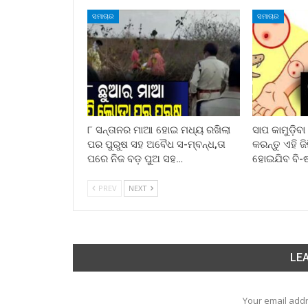
ସମାଚାର
ସମାଚାର
୮ ସନ୍ତାନର ମାଆ ହୋଇ ମଧ୍ୟ ରଖିଲା
ସାପ କାମୁଡ଼ିବ
ପର ପୁରୁଷ ସହ ଅବୈଧ ସ-ମ୍ବନ୍ଧ,ତା
କରନ୍ତୁ ଏହି ଜ
ପରେ ନିଜ ବଡ଼ ପୁଅ ସହ…
ହୋଇଯିବ ବି-
PREV
NEXT
LEA
Your email addr