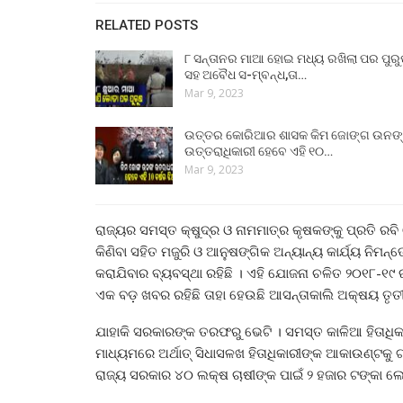
RELATED POSTS
୮ ସନ୍ତାନର ମାଆ ହୋଇ ମଧ୍ୟ ରଖିଲା ପର ପୁର
ସହ ଅବୈଧ ସ-ମ୍ବନ୍ଧ,ତା…
Mar 9, 2023
ଉତ୍ତର କୋରିଆର ଶାସକ କିମ ଜୋଙ୍ଗ ଉନଙ
ଉତ୍ତରାଧିକାରୀ ହେବେ ଏହି ୧୦…
Mar 9, 2023
ରାଜ୍ୟର ସମସ୍ତ କ୍ଷୁଦ୍ର ଓ ନାମମାତ୍ର କୃଷକଙ୍କୁ ପ୍ରତି ରବ
କିଣିବା ସହିତ ମଜୁରି ଓ ଆନୁଷଙ୍ଗିକ ଅନ୍ୟାନ୍ୟ କାର୍ଯ୍ୟ ନ
କରାଯିବାର ବ୍ୟବସ୍ଥା ରହିଛି । ଏହି ଯୋଜନା ଚଳିତ ୨୦୧୮-୧୯ 
ଏକ ବଡ଼ ଖବର ରହିଛି ତାହା ହେଉଛି ଆସନ୍ତାକାଲି ଅକ୍ଷୟ ତୃତ
ଯାହାକି ସରକାରଙ୍କ ତରଫରୁ ଭେଟି । ସମସ୍ତ କାଳିଆ ହିତାଧିକାର
ମାଧ୍ୟମରେ ଅର୍ଥାତ୍ ସିଧାସଳଖ ହିତାଧିକାରୀଙ୍କ ଆକାଉଣ୍ଟକୁ ଟ
ରାଜ୍ୟ ସରକାର ୪୦ ଲକ୍ଷ ଚାଷୀଙ୍କ ପାଇଁ ୨ ହଜାର ଟଙ୍କା ଲେ