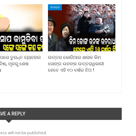
ସମାଚାର
ା ପରେ ତୁରନ୍ତ ବ୍ୟବହାର
ଉତ୍ତର କୋରିଆର ଶାସକ କିମ
ିନିଷ, ମୂଳରୁ ଶେଷ
ଜୋଙ୍ଗ ଉନଙ୍କ ଉତ୍ତରାଧିକାରୀ
ଷ
ହେବେ ଏହି ୧୦ ବର୍ଷର ଝିଅ !
VE A REPLY
ess will not be published.