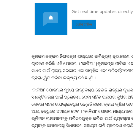
Get real time updates directl
Subscribe
କୃଷକମାନଙ୍କର ନିରାପତ୍ତା ରାଜ୍ୟରେ ଦାରିଦ୍ର୍ୟ ଦୂରୀକରଣ ଏବଂ 
ଗ୍ରହଣ କରିଛି ଏହି ଯୋଜନା । ‘କାଳିଆ’ (କୃଷକଙ୍କ ଜୀବିକା ଏ
ସାଧନ ପାଇଁ ରାଜ୍ୟ ସରକାର ଏକ ସାମୂହିକ ଏବଂ ପରିବର୍ତ୍ତନଶୀଳ 
ତ୍ଵରାନ୍ୱିତ କରିବା ଲକ୍ଷ୍ୟ ରଖିଛନ୍ତି ।
‘କାଳିଆ’ ଯୋଜନାର ମୁଖ୍ୟ ଉଦ୍ଦେଶ୍ୟ ହେଉଛି ରାଜ୍ୟର କୃଷକ
ସଶକ୍ତିକରଣ ପାଇଁ ପ୍ରେରଣା ଦେବା ସହିତ ରାଜ୍ୟର କୃଷିର ଅଭିବୃ
ସେବାର ସହଜ ଉପଲ୍ଲବଧିର ଉନ୍ନତିକରଣ ଦ୍ଵାରା କୃଷିର ଉତ୍ପ
ଆୟ ବୃଦ୍ଧିରେ ସହାୟକ ହେବ । ‘କାଳିଆ’ ଯୋଜନା ମାଧ୍ୟମରେ 
ଭୂମିହୀନ ଚାଷୀମାନଙ୍କୁ ପରିସରଭୁକ୍ତ କରିବା ପାଇଁ ବ୍ୟବସ୍ଥା 
ବ୍ୟାଙ୍କ ଜମାଖାତାକୁ ସିଧାସଳଖ ସହାୟତା ରାଶି ପ୍ରେରଣ କରାଯ