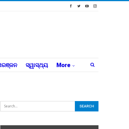
ରଞ୍ଜନ
ସ୍ୱାସ୍ଥ୍ୟ
More