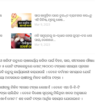
ୁଷ
ସାପ କାମୁଡ଼ିବା ପରେ ତୁରନ୍ତ ବ୍ୟବହାର କରନ୍ତୁ
ଏହି ଜିନିଷ, ମୂଳରୁ ଶେଷ…
Mar 9, 2023
୍କ
ମଝି ସମୁଦ୍ରରୁ ଉ-ଦ୍ଧାର ହେଲା ଗୁପ୍ତ-ଚର ଧଳା
ପାରା, ଡେଣାରେ…
Mar 9, 2023
ି ଓ ଖରିଫ ଋତୁରେ ଚାଷକାର୍ଯ୍ୟ କରିବା ପାଇଁ ବିହନ, ସାର, କୀଟନାଶକ ଔଷଧ
ିମନ୍ତେ ୫ ଗୋଟି ଫସଲରତୁରେ ମୋଟ୍ ୨୫୦୦୦ ଟଙ୍କାର ସହାୟତା ପ୍ରଦାନ
ରବି ଋତୁରୁ କାର୍ଯ୍ୟକାରୀ କରାଯାଉଛି । ତେବେ ବର୍ତମାନ ସମୟରେ ଯେଉଁ
ୀୟା ଅବସରରେ ଚାଷୀଙ୍କୁ ମିଳବ କାଳିଆ ଟଙ୍କା ।
ୀଙ୍କୁ ମିଳିବ ୨ହଜାର ଟଙ୍କା ଲେଖାଏଁ । ତେବେ ଏହା ଡି-ବି-ଟି
ଙ୍କା ଚାଲିଯିବ । ତେବେ ବିଶେଷ ସୂତ୍ରରୁ ମିଳିଥିବା ଖବର ଅନୁସାରେ
ଖାଏଁ ମୋଟ ୮ ଶହ କୋଟି ଟଙ୍କା ଆର୍ଥିକ ସହାୟତା ଯୋଗାଇବେ ।