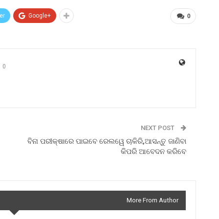
er
Google+
0
0
NEXT POST
ବିନା ପରୀକ୍ଷାରେ ପାଇବେ ରେଲୱେ ଚାକିରି,ଆସନ୍ତୁ ଜାଣିବା
କିପରି ଆବେଦନ କରିବେ
More From Author