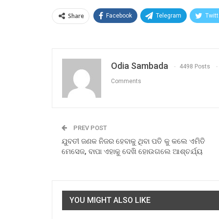
Share
Facebook
Telegram
Twitt
Odia Sambada
4498 Posts
Comments
PREV POST
ଯୁବତୀ ଜଣକ ନିଜର ହେବାକୁ ଥିବା ପତି କୁ କଲେ ଏମିତି
ମେସେଜ, ବାପା ଏହାକୁ ଦେଖି ହୋଉଗଲେ ଆଶ୍ଚର୍ଯ୍ୟ
YOU MIGHT ALSO LIKE