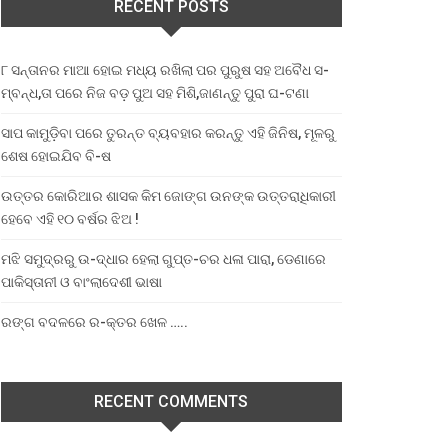
RECENT POSTS
୮ ସନ୍ତାନର ମାଆ ହୋଇ ମଧ୍ୟ ରଖିଲା ପର ପୁରୁଷ ସହ ଅବୈଧ ସ-
ମ୍ବନ୍ଧ,ତା ପରେ ନିଜ ବଡ଼ ପୁଅ ସହ ମିଶି,ଜାଣନ୍ତୁ ପୁରା ଘ-ଟଣା
ସାପ କାମୁଡ଼ିବା ପରେ ତୁରନ୍ତ ବ୍ୟବହାର କରନ୍ତୁ ଏହି ଜିନିଷ, ମୂଳରୁ
ଶେଷ ହୋଇଯିବ ବି-ଷ
ଉତ୍ତର କୋରିଆର ଶାସକ କିମ ଜୋଙ୍ଗ ଉନଙ୍କ ଉତ୍ତରାଧିକାରୀ
ହେବେ ଏହି ୧୦ ବର୍ଷର ଝିଅ !
ମଝି ସମୁଦ୍ରରୁ ଉ-ଦ୍ଧାର ହେଲା ଗୁପ୍ତ-ଚର ଧଳା ପାରା, ଡେଣାରେ
ପାକିସ୍ତାନୀ ଓ ବାଂଲାଦେଶୀ ଭାଷା
ରଙ୍ଗ ବଦଳରେ ର-କ୍ତର ଖେଳ …..
RECENT COMMENTS