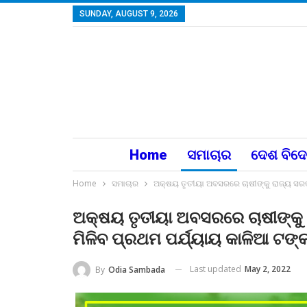
SUNDAY, AUGUST 9, 2026
Home
ସମାଚାର
ଦେଶ ବିଦ
Home
ସମାଚାର
ଅକ୍ଷୟ ତୃତୀୟା ଅବସରରେ ଚାଷୀଙ୍କୁ ରାଜ୍ୟ ସରକାର
ଅକ୍ଷୟ ତୃତୀୟା ଅବସରରେ ଚାଷୀଙ୍କୁ ର
ମିଳିବ ପ୍ରଥମ ପର୍ଯ୍ୟାୟ କାଳିଆ ଟଙ୍କ
Last updated
May 2, 2022
By
Odia Sambada